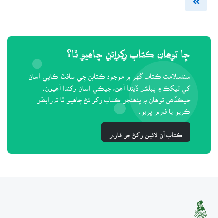
ڇا توھان ڪتاب رکرائڻ چاھيو ٿا؟
سنڌسلامت ڪتاب گهر ۾ موجود ڪتابن جِي سافٽ ڪاپي اسان
کي ليکڪ ۽ پبلشر ڏيندا آھن، جيڪي اسان رکندا آھيون.
جيڪڏھن توھان بہ پنھنجو ڪتاب رکرائڻ چاھيو ٿا تہ رابطو
ڪريو يا فارم ڀريو.
ڪتاب آن لائين رکڻ جو فارم