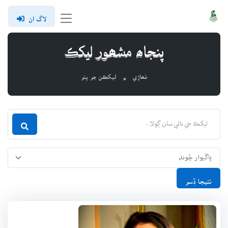
لاگ ان
پنجاھ مشھور ليکڪ
مُھاڙِي
ليکڪن جو پنو
نتيجا ڏِسو