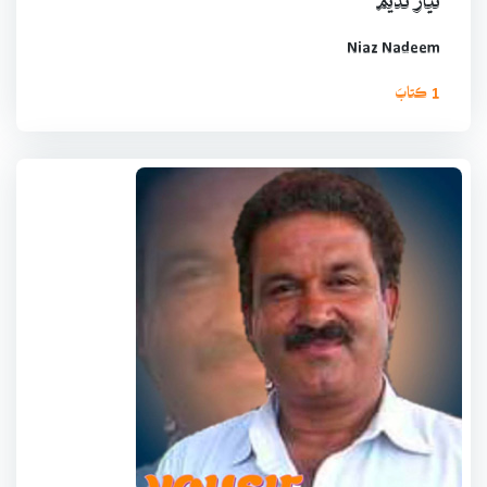
نياز نديم
Niaz Nadeem
1 ڪتابَ