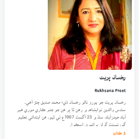
رخسانہ پريت
Rukhsana Preet
رخسانہ پريت جو پورو نالو رخسانہ ڌيءَ محمد صديق چنڙ آهي.
سندس والدين نوابشاھہ ۾ رهن ٿا پر هن جو جنم ڪاري موري هير
آباد حيدرآباد، سنڌ ۾ 23 آگسٽ 1967ع تي ٿيو. هن ابتدائي تعليم
گورنمينٽ گرلز پرائمري اسڪول
3 ڪتابَ