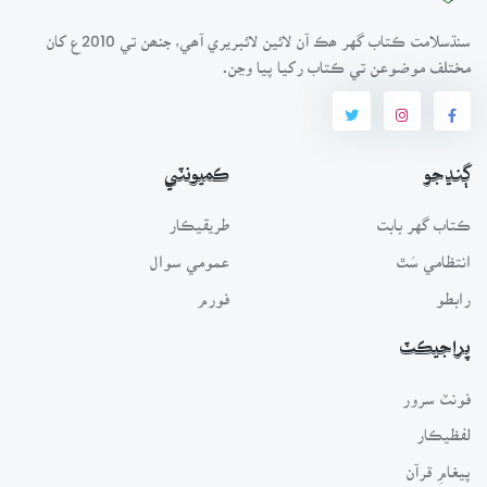
سنڌسلامت ڪتاب گهر ھڪ آن لائين لائبريري آھي، جنھن تي 2010ع کان
مختلف موضوعن تي ڪتاب رکيا پيا وڃن.
ڳنڍجو
ڪميونٽي
ڪتاب گهر بابت
طريقيڪار
انتظامي سَٿ
عمومي سوال
رابطو
فورم
پراجيڪٽ
فونٽ سرور
لفظيڪار
پيغامِ قرآن