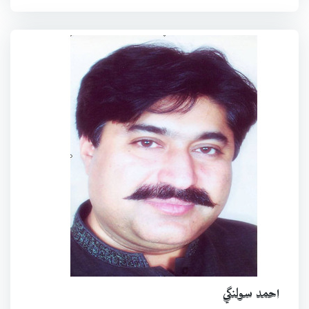
احمد سولنگي