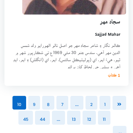
سجاد مهر
Sajjad Mahar
ڪالم نگار ۽ شاعر سجاد مهر جو اصل نالو الهورايو ولد شمس
الدين مهر آهي. سندس جنم 30 مئي 1969ع تي شڪارپور شهر ۾
ٿيو. هيءُ ايم. اي (پوليٽيڪل سائنس)، ايم. اي (انگلش) ۽ ايم. ايڊ
آهي ۽ پيشي جي لحاظ کان پرائم
1 ڪتابَ
10
9
8
7
...
2
1
45
44
...
13
12
11