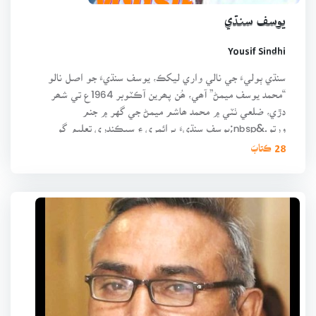
يوسف سنڌي
Yousif Sindhi
سنڌي ٻوليءَ جي نالي واري ليکڪ، يوسف سنڌيءَ جو اصل نالو
“محمد يوسف ميمڻ” آھي، ھُن پھرين آڪٽوبر 1964ع تي شھر
دڙي، ضلعي ٺٽي ۾ محمد ھاشم ميمڻ جي گهر ۾ جنم
ورتو.&nbsp;يوسف سنڌيءَ پرائمري ۽ سيڪنڊري تعليم گو
28 ڪتابَ