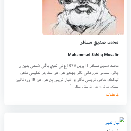
محمد صديق مسافر
Muhammad Siddiq Musafir
محمد صديق مسافر 1 اپريل 1879ع تي ٽنڊي باگي ضلعي بدين ۾
ڄائو. سندس شروعاتي نالو جهنڊو ھو. ھو سنڌ جو تعليمي ماھر،
ليکڪ، شاعر، ترجمي نگار ۽ اخبار نويس پڻ ھو. ھن 18 ورہ تاڻين
سنڌي ٻوليءَ جي پَرسِڌ رسالي "
4 ڪتابَ