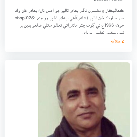
ڪھاڻيڪار ۽ مضمون نگار بھادر ٽالپر جو اصل نانءُ بھادر خان ولد
مير مبارڪ خان ٽالپر (شاعر)آھي. بھادر ٽالپر جو جنم &nbsp;02
جولاءِ 1966ع تي ڳوٺ ڇتو ماندراڻي تعلقو ماتلي ضلعو بدين ۾
ٿيو. سندس تعليم ايم.اي
2 ڪتابَ