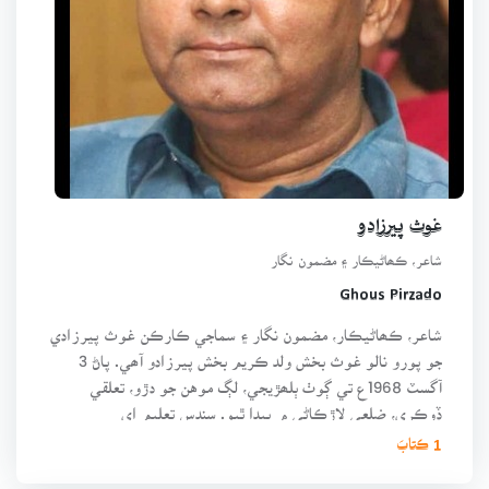
غوث پيرزادو
شاعر، ڪھاڻيڪار ۽ مضمون نگار
Ghous Pirzado
شاعر، ڪھاڻيڪار، مضمون نگار ۽ سماجي ڪارڪن غوث پيرزادي
جو پورو نالو غوث بخش ولد ڪريم بخش پيرزادو آھي. پاڻ 3
آگسٽ 1968ع تي ڳوٺ ٻلھڙيجي، لڳ موهن جو دڙو، تعلقي
ڏوڪري، ضلعي لاڙڪاڻي ۾ پيدا ٿيو. سندس تعليم اي
1 ڪتابَ