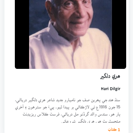
ھري دلگير
Hari Dilgir
سنڌ ھند جي پھرين صف جو ناميارو جديد شاعر ھري دلگير درياڻي،
15 جون 1916ع تي لاڙڪاڻي ۾ پيدا ٿيو. پيءُ جو سترهون ۽ آخري
ٻار ھو. سندس والد گرڏنو مل درياڻي، فرسٽ ڪلاس ريزيڊنٽ
مئجسٽريٽ ھو. ھري دلگير شروعاتي
1 ڪتابَ