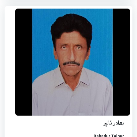
بھادر ٽالپر
Bahadur Talpur