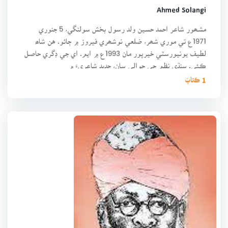
Ahmed Solangi
مشھور شاعر احمد حسين ولد رسول بخش سولنگي، 5 جنوري
1971ع تي موري شھر، ضلعي نوشھري فيروز ۾ ڄائو. هن شاھ
لطيف يونيورسٽي خيرپور مان 1993ع ۾ ايم. اي جي ڊگري حاصل
ڪئي. سنڌي نظم جي حوالي سان، جديد شاعريءَ ۾
1 ڪتابَ