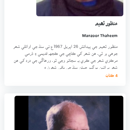
منظور ٿھيم
Manzoor Thaheem
منظور ٿھيم جي پيدائش 26 اپريل 1967ع تي سنڌ جي اوائلي شھر
جوھي ۾ ٿي. ھن شھر کي ڪاڇي جي ڪجهہ قديمي ۽ ڌرمي
مرڪزي شھر جي ڪري بہ سڃاتو وڃي ٿو. ورھاڱي جي درد کي ھن
شھر بہ ائين ڀوڳيو جيئن سنڌ جي باقي شھرن ۽
4 ڪتابَ