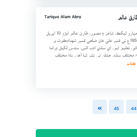
Tarique Alam Abro
رق عالم
ناميارو ليکڪ، شاعر ۽ مصور، طارق عالم ابڙو 10 اپريل
1958ع تي قنبر علي خان ضلعي قمبر شهدادڪوٽ ۾
ئو. تعليم ايم. اي سنڌي ادب اٿس. سندس لکيل ڊراما
 مختلف سنڌي چئنلن تي نشر ٿيا آهن. پاڻ مختلف
بارن ۾ ڪ
45
44