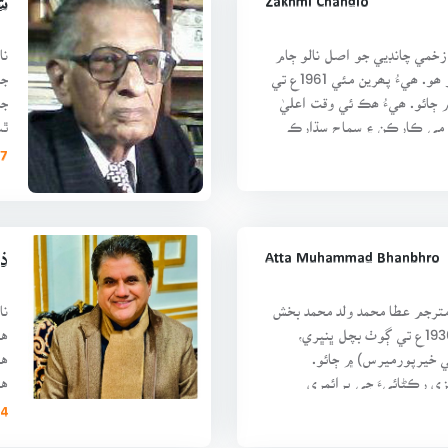
Zakhmi Chandio
ش
زخمي چانڊيي جو اصل نالو ڄام
نا
خان ولد مولابخش چانڊيو ھو. ھيءُ پھرين مئي 1961ع تي
جو
ڄائو. ھيءُ ھڪ ئي وقت اعليٰ
 قومي ڪارڪن ۽ سماج سڌارڪ
ٿي
ڪئ
7 ڪتابَ
Atta Muhammad Bhanbhro
ذو
 مترجم عطا محمد ولد محمد بخش
نا
ڀنڀرو پهرين فيبروري 1936ع تي ڳوٺ بچل ڀنڀري،
 خيرپورميرس) ۾ ڄائو.
ها
زي رڪڻائيءَ جي پرائمري
ها
ن ۽
اس
4 ڪتابَ