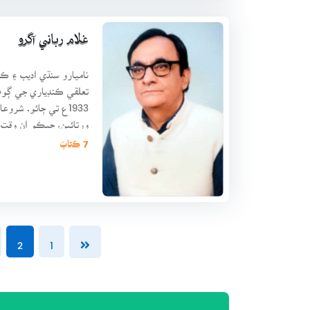
غلام رباني آگرو
ناميارو سنڌي اديب ۽ ڪھ
1933ع تي ڄائو. شروع
ورتائين، جيڪو ان وقت 
کاتي نوابش
7 ڪتابَ
2
1