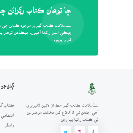
ڇا توھان ڪتاب رکرائڻ چاھ
سنڌسلامت ڪتاب گهر ۾ موجود ڪتابن جِي سا
جيڪي اسان رکندا آھيون. جيڪڏھن توھان بہ پ
فارم ڀريو.
ڳنڍجو
سنڌسلامت ڪتاب گهر ھڪ آن لائين لائبريري
ڪتاب گهر
آھي، جنھن تي 2010ع کان مختلف موضوعن
انتظامي 
تي ڪتاب رکيا پيا وڃن.
رابطو