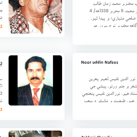
اص
يب مخدوم محمد زمان طالب
الموليٰ ولد مخدوم غلام محمد، 9 محرم 1338هه/ 4
ضل
تي هالا، ضلعي مٽياريءَ ۾ پيدا ٿيو.
سن
گاهه مخدوم نوح سرور جو
2 ڪتابَ
Noor uddin Nafees
ڊا
 نور الدين نفيس ٿھيم پھرين
سن
1 ۾ جاتي شھر ۾ جنم ورتو. پيشي جي
تاد ھيو، نورالدين نفيس پنھنجي
 ھيو، طبعيت ۾ ماٺيڻو ۽ سھپ
شو
تع
13 ڪ