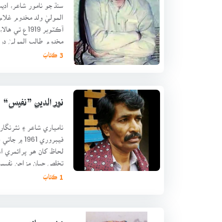
سنڌ جو نامور شاعر، اد
آڪٽوبر 1919ع 
مخدوم طالب الموليٰ در
17هون سجاده نشين
3 ڪتابَ
نور الدين ”نفيس“
نامياري شاعر ۽ نثرنگار
فيبروري 961
لحاظ کان ھو پرائمري اس
تخلص جيان مزاجن نفيس
وارو ماڻ
1 ڪتابَ