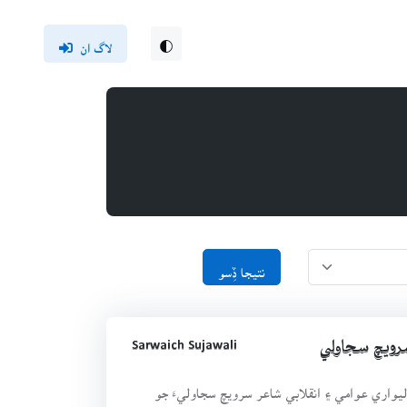
لاگ ان
نتيجا ڏِسو
Sarwaich Sujawali
رويچ سجاولي
ليواري عوامي ۽ انقلابي شاعر سرويچ سجاوليءَ جو