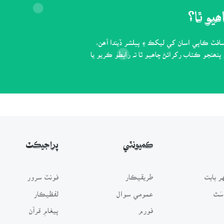
يو ٿا؟
فٽ ڪاپي اسان کي ليکڪ ۽ پبلشر ڏيندا آھن،
نھنجو ڪتاب رکرائڻ چاھيو ٿا تہ رابطو ڪريو يا
ڪميونٽي
پراجيڪٽ
 بابت
طريقيڪار
فونٽ سرور
سَٿ
عمومي سوال
لفظيڪار
فورم
پيغامِ قرآن