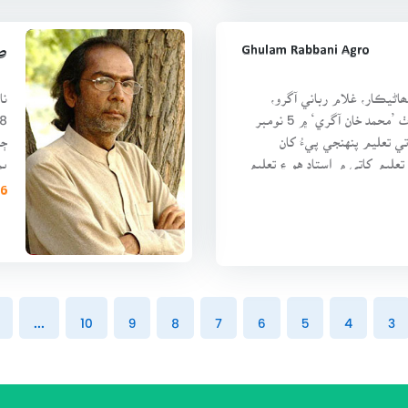
Ghulam Rabbani Agro
طا
اڻيڪار، غلام رباني آگرو،
تعلقي ڪنڊياري جي ڳوٺ ’محمد خان آگري‘ ۾ 5 نومبر
اتي تعليم پنهنجي پيءُ کان
ڄا
تعليم کاتي ۾ استاد هو ۽ تعليم
پڻ
اخ
6 ڪتابَ
...
10
9
8
7
6
5
4
3