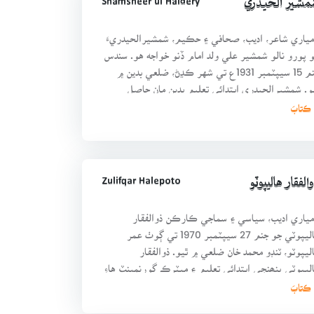
Shamsheer ul Haidery
مشير الحيدري
مياري شاعر، اديب، صحافي ۽ حڪيم، شمشيرالحيدريءَ
 پورو نالو شمشير علي ولد امام ڏنو خواجه هو. سندس
جنم 15 سيپٽمبر 1931ع تي شهر ڪڍڻ، ضلعي بدين ۾
و. شمشيرالحيدري ابتدائي تعليم بدين مان حاصل
ي، وڌيڪ
Zulifqar Halepoto
الفقار هاليپوٽو
مياري اديب، سياسي ۽ سماجي ڪارڪن ذوالفقار
هاليپوٽي جو جنم 27 سيپٽمبر 1970 تي ڳوٺ عمر
ليپوٽو، ٽنڊو محمد خان ضلعي ۾ ٿيو. ذوالفقار
ليپوٽي پنھنجي ابتدائي تعليم ۽ ميٽرڪ گورنمينٽ هاءِ
ڪول گول بلڊنگ،