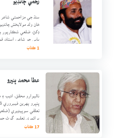
زخمي چانڊيو
سنڌ جي مزاحمتي شاعر 
ڊکڻ، ضلعي شڪارپور ۾ 
پايي جو شاعر، استاد،
ھو. پرائم
1 ڪتابَ
عطا محمد ڀنڀرو
ناليوارو محقق، اديب ۽
تعلقي سوڀيڍيري (ضلعي
پرائمري تعليم ڳوٺ حم
اسڪول ۾ حاصل ڪيائي
17 ڪتابَ