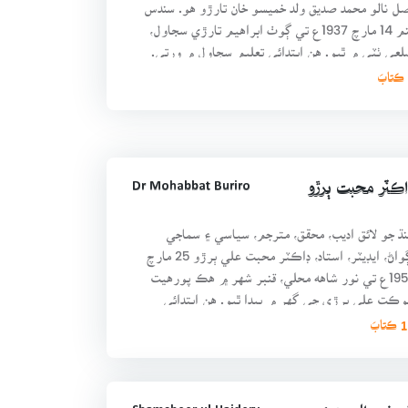
ل نالو محمد صديق ولد خميسو خان تارڙو هو. سندس
جنم 14 مارچ 1937ع تي ڳوٺ ابراهيم تارڙي سجاول،
عي ٺٽي ۾ ٿيو. هن ابتدائي تعليم سجاول ۾ ورتي.
دس پيءُ ب
Dr Mohabbat Buriro
ڪٽر محبت ٻرڙو
ڌ جو لائق اديب، محقق، مترجم، سياسي ۽ سماجي
اڳواڻ، ايڊيٽر، استاد، ڊاڪٽر محبت علي ٻرڙو 25 مارچ
1952ع تي نور شاهه محلي، قنبر شهر ۾ هڪ پورهيت
ڪت علي ٻرڙي جي گهر ۾ پيدا ٿيو. هن ابتدائي
ليم گورنمينٽ م
تابَ