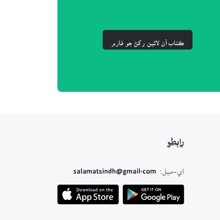
ڪتاب آن لائين رکڻ جو فارم
رابطو
اي-ميل:
salamatsindh@gmail.com