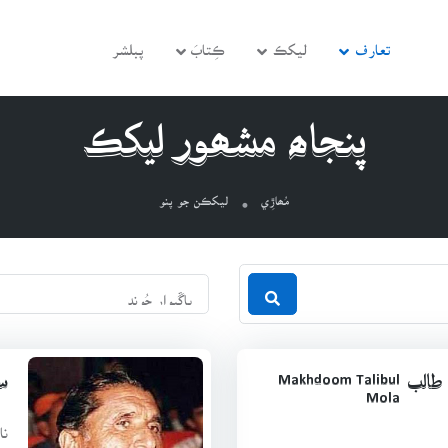
تعارف
ليکڪ
ڪِتابَ
پبلشر
پنجاھ مشھور ليکڪ
مُھاڙِي
ليکڪن جو پنو
Makhdoom Talibul
طالب
س
Mola
نا