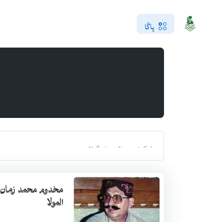
ڀاڱا
مخدوم محمد زمان 
المولا