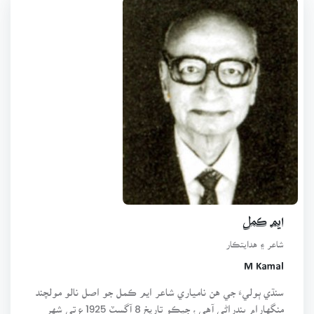
ايم ڪمل
شاعر ۽ هدايتڪار
M Kamal
سنڌي ٻوليءَ جي هن نامياري شاعر ايم ڪمل جو اصل نالو مولچند
منگهارام بندراڻي آهي ، جيڪو تاريخ 8 آگسٽ 1925ع تي شهر