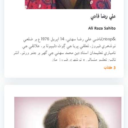
علي رضا قاضي
Ali Raza Sahito
&nbsp;قاضي علي رضا سهتي، 14 اپريل 1976ع ۾ ضلعي
نوشـﮬـري فيروز، تعلقي ڀريا جي ڳوٺ دليپوٽا ۾، علائقي جي
نامياري تعليمدان استاد دين محمد سهتي جي گهر ۾ جنم ورتو. انٽر
تائين تعليم مٺياڻي ۽ نوشهري فيروز مان
3 ڪتابَ