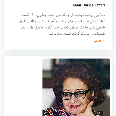
Khair Unissa Jafferi
سنڌ جي برک ڪهاڻيڪار ۽ نقاد خيرالنساءِ جعفريءَ، 7 آگسٽ
1947ع تي حيدرآباد ۾ جنم ورتو، جڏهن تہ سندس والدين تلهار،
ضلعي بدين جا هئا. بنيادي تعليم حيدرآباد ۾ حاصل ڪرڻ بعد
نفسيات ۾ پوسٽ گرئجوئيشن سنڌ يونيور
1 ڪتابَ