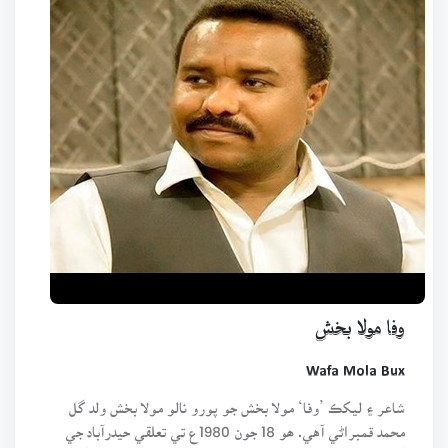
وفا مولا بخش
Wafa Mola Bux
شاعر ۽ ليکڪ ’وفا‘ مولا بخش جو پورو نالو مولا بخش ولد گل
محمد قمبراڻي آهي. ھو 18 جون 1980ع تي تعلقي حيدرآباد جي