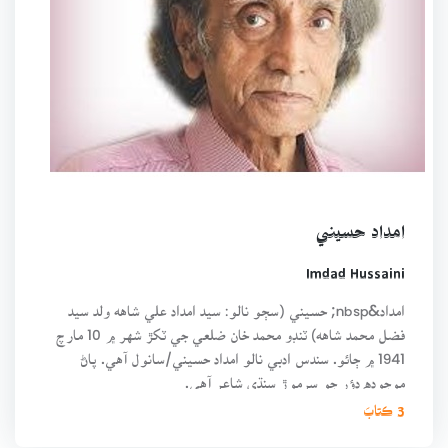
امداد حسيني
Imdad Hussaini
امداد&nbsp; حسيني (سڄو نالو: سيد امداد علي شاهه ولد سيد
فضل محمد شاهه) ٽنڊو محمد خان ضلعي جي ٽکڙ شهر ۾ 10 مارچ
1941 ۾ ڄائو. سندس ادبي نالو امداد حسيني/سانول آهي. پاڻ
موجوده دؤر جو سرموڙ سنڌي شاعر آهي.
3 ڪتابَ