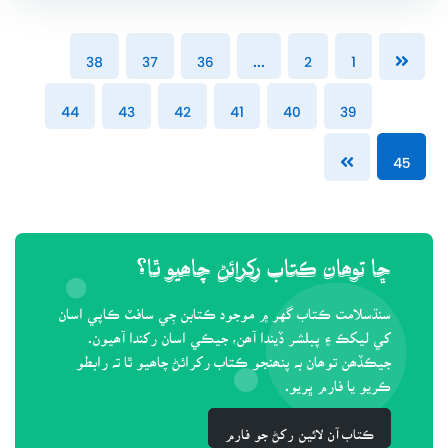
38
37
36
...
2
1
44
43
42
41
40
39
45
ڇا توھان ڪتاب رکرائڻ چاھيو ٿا؟
سنڌسلامت ڪتاب گهر ۾ موجود ڪتابن جِي سافٽ ڪاپي اسان
کي ليکڪ ۽ پبلشر ڏيندا آھن، جيڪي اسان رکندا آھيون.
جيڪڏھن توھان بہ پنھنجو ڪتاب رکرائڻ چاھيو ٿا تہ رابطو
ڪريو يا فارم ڀريو.
ڪتاب آن لائين رکڻ جو فارم