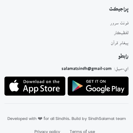
پراجيڪٽ
فونٽ سرور
لفظيڪار
پيغامِ قرآن
رابطو
اي-ميل:
salamatsindh@gmail.com
Developed with ❤️ for all Sindhis. Build by
SindhSalamat
team
Privacy policy
Terms of use