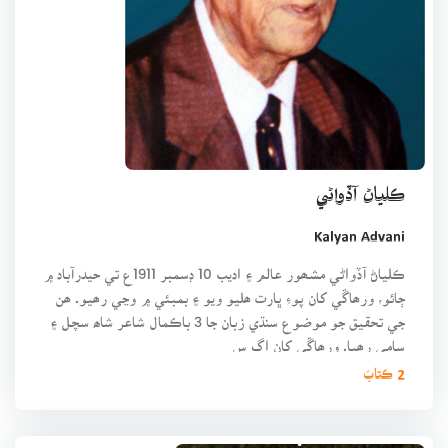
ڪلياڻ آڏواڻي
Kalyan Advani
ڪلياڻ آڏواڻي مشھور عالم ۽ اديب 10 ڊسمبر 1911ع تي حيدرآباد ۾
ڄائو، ورھاڱي کان پوءِ ڀارت ھليو ويو ۽ بمبئي ۾ وڃي رھيو. ھن
جي تحقيق جو موضوع سنڌي زبان جا 3 باڪمال شاعر شاھ سچل ۽
سامي رھيا. ورھاڱي کان اڳ س
2 ڪتابَ