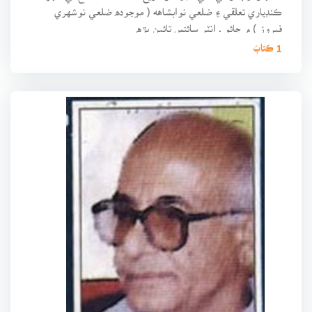
ڪنڊياري تعلقي ۽ ضلعي نوابشاهه ( موجوده ضلعي نوشهري
فيروز ) ۾ ڄائو . انٽر سائنس تائين پڙه
1 ڪتابَ