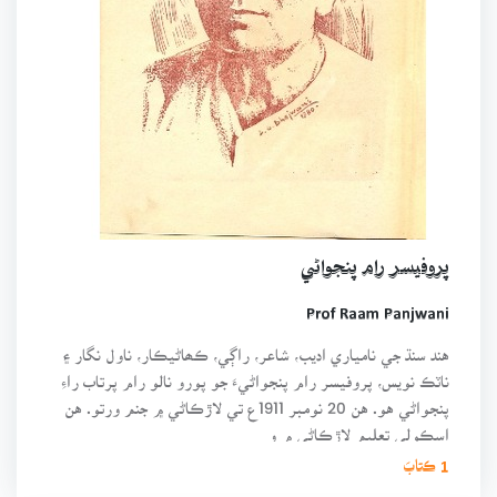
پروفيسر رام پنجواڻي
Prof Raam Panjwani
هند سنڌ جي نامياري اديب، شاعر، راڳي، ڪھاڻيڪار، ناول نگار ۽
ناٽڪ نويس، پروفيسر رام پنجواڻيءَ جو پورو نالو رام پرتاب راءِ
پنجواڻي هو. هن 20 نومبر 1911ع تي لاڙڪاڻي ۾ جنم ورتو. هن
اسڪولي تعليم لاڙڪاڻي ۾ و
1 ڪتابَ