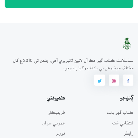
سنڌسلامت ڪتاب گهر ھڪ آن لائين لائبريري آھي، جنھن تي 2010ع کان
مختلف موضوعن تي ڪتاب رکيا پيا وڃن.
ڳنڍجو
ڪميونٽي
ڪتاب گهر بابت
طريقيڪار
انتظامي سَٿ
عمومي سوال
رابطو
فورم