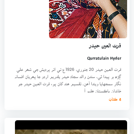
قرت العين حيدر
Qurratulain Hyder
قرت العين حيدر 20 جنوري، 1926ع تي اتر پرديش جي شھر علي
ڳڙھ ۾ پيدا ٿي. سندن والد سجاد حيدر يلدريم اردو جا پھريان افسانہ
نگار سمجهايا ويندا آھن. تقسيم ھند کان پوء قرت العين حيدر جو
خاندان پاڪستان ھليو آ
4 ڪتابَ