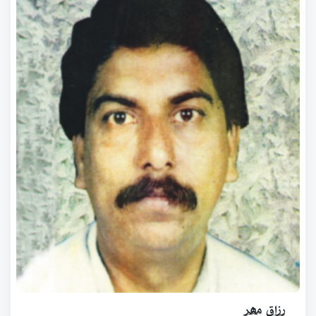
رزاق مھر