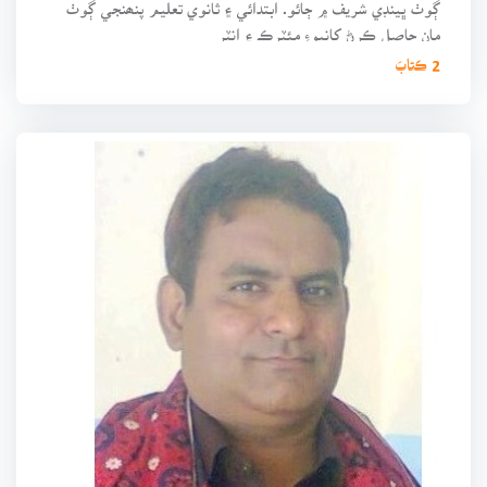
ڳوٺ ڀينڊي شريف ۾ ڄائو. ابتدائي ۽ ثانوي تعليم پنھنجي ڳوٺ
مان حاصل ڪرڻ کانپوءِ مئٽرڪ ۽ انٽر
2 ڪتابَ