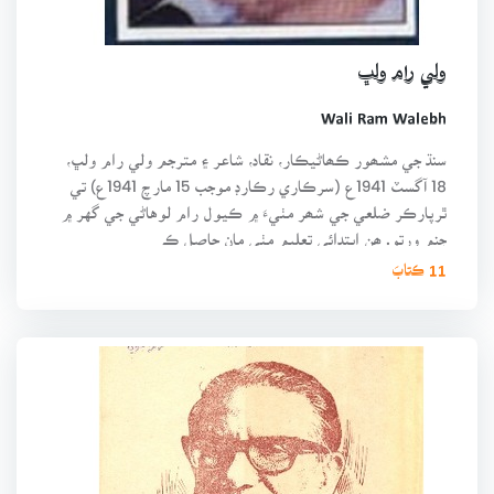
ولي رام ولڀ
Wali Ram Walebh
سنڌ جي مشھور ڪھاڻيڪار، نقاد، شاعر ۽ مترجم ولي رام ولڀ،
18 آگسٽ 1941ع (سرڪاري رڪارڊ موجب 15 مارچ 1941ع) تي
ٿرپارڪر ضلعي جي شھر مٺيءَ ۾ ڪيول رام لوهاڻي جي گهر ۾
جنم ورتو. ھن ابتدائي تعليم مٺي مان حاصل ڪ
11 ڪتابَ