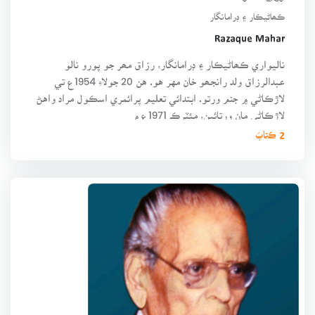
ڪھاڻيڪار ۽ ڊرامانگار
Razaque Mahar
ناليواري ڪھاڻيڪار ۽ ڊرامانگار، رزاق مھر جو پورو نالو
عبدالرزاق ولد رانجھو خان مهر هو. هن 20 جولاءِ 1954ع تي
لاڙڪاڻي ۾ جنم ورتو. ابتدائي تعليم پرائمري اسڪول مراد واهڻ
لاڙڪاڻي مان ورتائين، مئٽرڪ 1971ع ۾
2 ڪتابَ