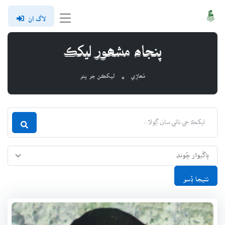
لاگ ان
پنجاھ مشھور ليکڪ
مُھاڙِي
ليکڪن جو پنو
نتيجا ڏِسو