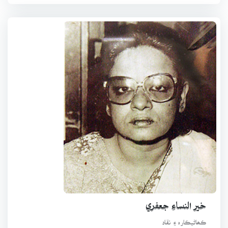
خير النساءِ جعفري
ڪھاڻيڪارہ ۽ نقاد