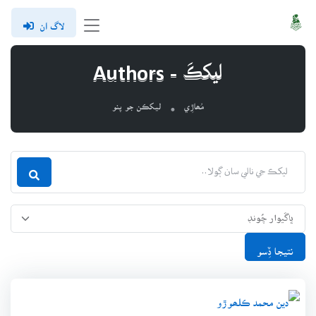
لاگ ان
ليکڪَ - Authors
مُھاڙِي
ليکڪن جو پنو
نتيجا ڏِسو