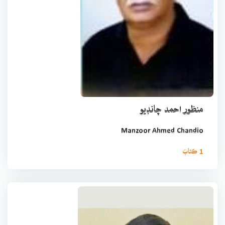
منظور احمد چانڊيو
Manzoor Ahmed Chandio
1 ڪتابَ