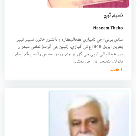
نسيم ٿيٻو
Naseem Thebo
سنڌي ٻوليءَ جي نامياري ڪھاڻيڪارہ ۽ دانشور خاتون نسيم ٿيٻو
پھرين اپريل 1948ع تي گهاڙي، (ٿيٻن جي ڳوٺ) تعلقي ميھڙ ۾
مير عبدالباقي ٿيٻي جي گهر ۾ جنم ورتو. سندس والدہ بيگم بادام
ناتوان، پنھنجي دور جي بھتري
1 ڪتابَ