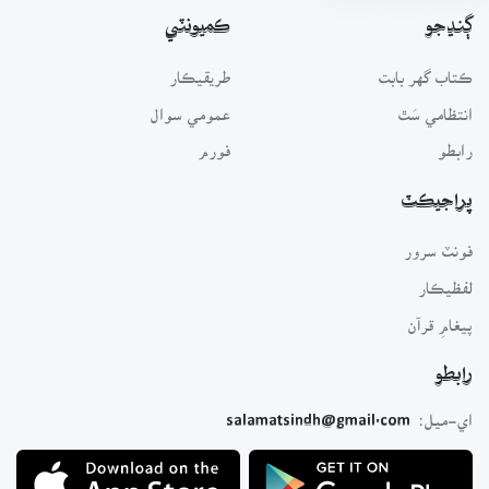
ڳنڍجو
ڪميونٽي
ڪتاب گهر بابت
طريقيڪار
انتظامي سَٿ
عمومي سوال
رابطو
فورم
پراجيڪٽ
فونٽ سرور
لفظيڪار
پيغامِ قرآن
رابطو
اي-ميل:
salamatsindh@gmail.com