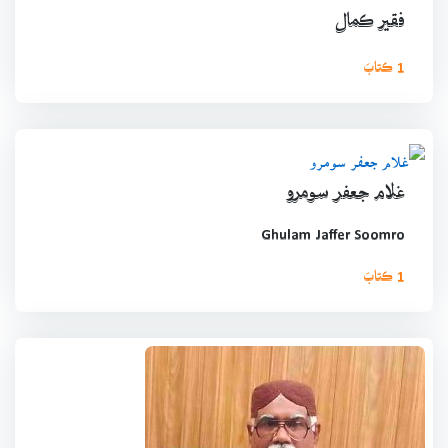
فقير ڪمال
1 ڪتابَ
غلام جعفر سومرو
Ghulam Jaffer Soomro
1 ڪتابَ