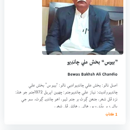
”بيوس“ بخش علي چانڊيو
Bewas Bakhsh Ali Chandio
اصل نالو: بخش علي چانڊيوادبي نالو: “بيوس” بخش علي
چانڊيوولديت: نياز علي چانڊيوجنم: ڇهين اپريل 1972جنم جو هنڌ:
نزد ڦل شھر، جنھن ڳوٺ ۾ جنم ٿيو، اهو چانڊيہ ڳوٺ، سم جي
پاڻيءِ ۾ ٻڏي ويو، هاڻي رهائش ڦل شھر،
1 ڪتابَ