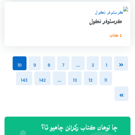
ڪرسٽوفر نڪول
1 ڪتابَ
10
9
8
7
...
2
1
143
142
...
13
12
11
ڇا توھان ڪتاب رکرائڻ چاھيو ٿا؟