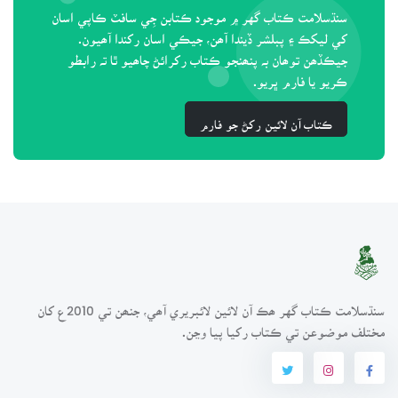
سنڌسلامت ڪتاب گهر ۾ موجود ڪتابن جِي سافٽ ڪاپي اسان
کي ليکڪ ۽ پبلشر ڏيندا آھن، جيڪي اسان رکندا آھيون.
جيڪڏھن توھان بہ پنھنجو ڪتاب رکرائڻ چاھيو ٿا تہ رابطو
ڪريو يا فارم ڀريو.
ڪتاب آن لائين رکڻ جو فارم
سنڌسلامت ڪتاب گهر ھڪ آن لائين لائبريري آھي، جنھن تي 2010ع کان
مختلف موضوعن تي ڪتاب رکيا پيا وڃن.