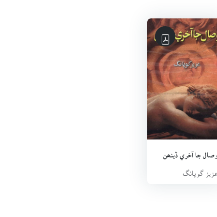
صال جا آخري ڏينھن
زيز گوپانگ