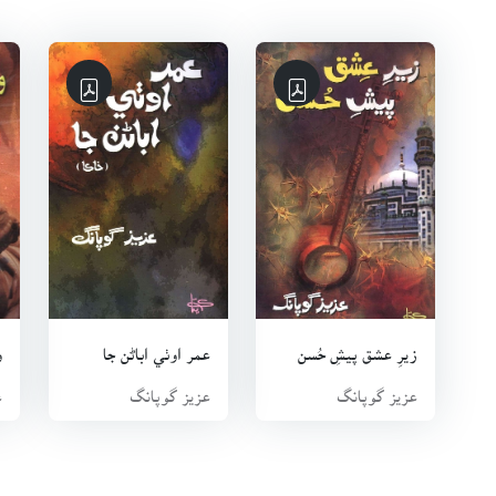
زيرِ عشق پيشِ حُسن
عمر اوٺي اباڻن جا
و
عزيز گوپانگ
عزيز گوپانگ
ع