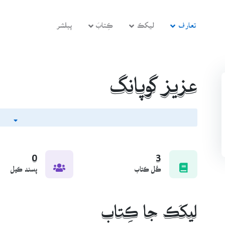
تعارف
ليکڪ
ڪِتابَ
پبلشر
عزيز گوپانگ
0
3
ڪُل ڪتاب
پسند ڪيل
ليکَڪ جا ڪِتاب