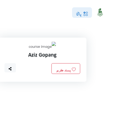
ڀاڱا
Aziz Gopang
پسند ڪريو