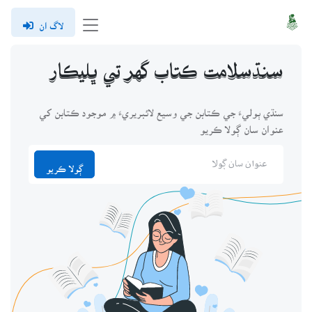
لاگ ان
سنڌسلامت ڪتاب گهر تي ڀليڪار
سنڌي ٻوليءَ جي ڪتابن جي وسيع لائبريريءَ ۾ موجود ڪتابن کي
عنوان سان ڳولا ڪريو
ڳولا ڪريو