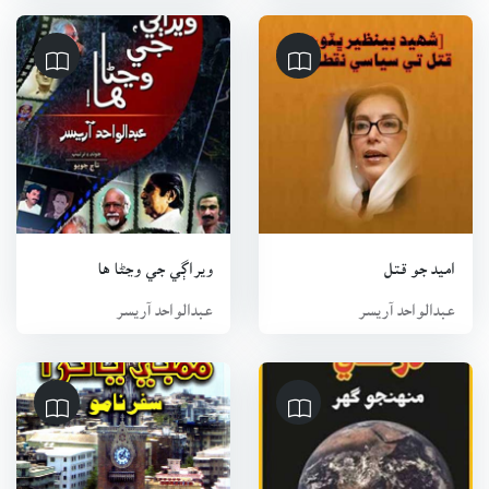
اميد جو قتل
ويراڳي جي وڃڻا ها
عبدالواحد آريسر
عبدالواحد آريسر