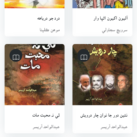
آليون اکيون اڻڀا وار
درد جو درياهه
سرويچ سجاولي
موھن ڪلپنا
نئين دور جا نوان چار درويش
ٿي نہ محبت مات
عبدالواحد آريسر
عبدالواحد آريسر