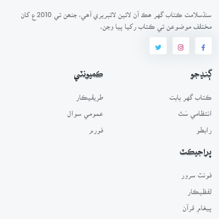
سنڌسلامت ڪتاب گهر ھڪ آن لائين لائبريري آھي، جنھن تي 2010ع کان
مختلف موضوعن تي ڪتاب رکيا پيا وڃن.
ڳنڍجو
ڪميونٽي
ڪتاب گهر بابت
طريقيڪار
انتظامي سَٿ
عمومي سوال
رابطو
فورم
پراجيڪٽ
فونٽ سرور
لفظيڪار
پيغامِ قرآن