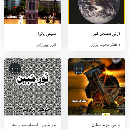
ڌرتي منهنجو گهر
ممبئي ياترا
ڊاڪٽر محبت ٻرڙو
انور پيرزادو
نہ سي سڙھہ سکاڻ
نورِ مُبين : اصحاب بدر رضه
جا پاڪ نالا