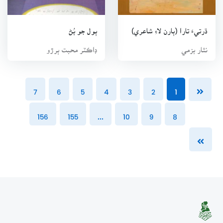
ڌرتيءَ تارا (ٻارن لاءِ شاعري)
ٻول جو بُڻ
نثار بزمي
ڊاڪٽر محبت ٻرڙو
7
6
5
4
3
2
1
156
155
...
10
9
8