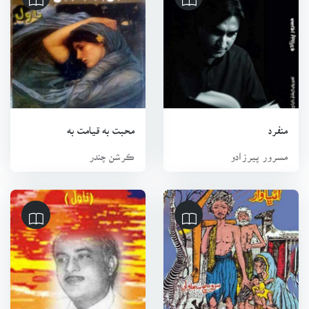
منفرد
محبت به قيامت به
مسرور پيرزادو
ڪرشن چندر