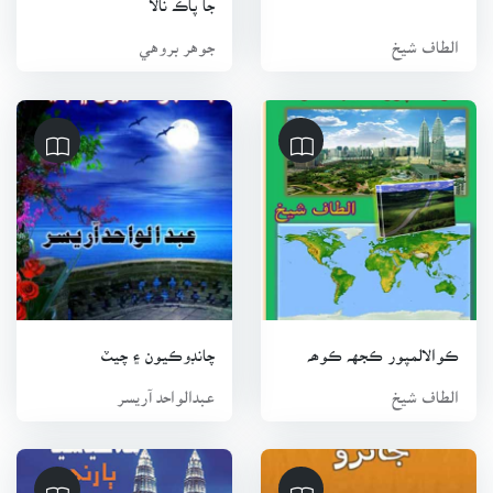
الطاف شيخ
جوهر بروهي
ڪوالالمپور ڪجهہ ڪوھہ
چانڊوڪيون ۽ چيٽ
الطاف شيخ
عبدالواحد آريسر