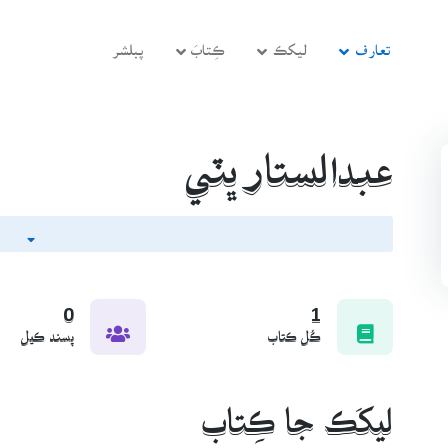
تعارف
ليکڪ
ڪِتابَ
پبلشر
عبدالستار ڀٽي
0
1
ڪُل ڪتاب
پسند ڪيل
ليکَڪ جا ڪِتاب