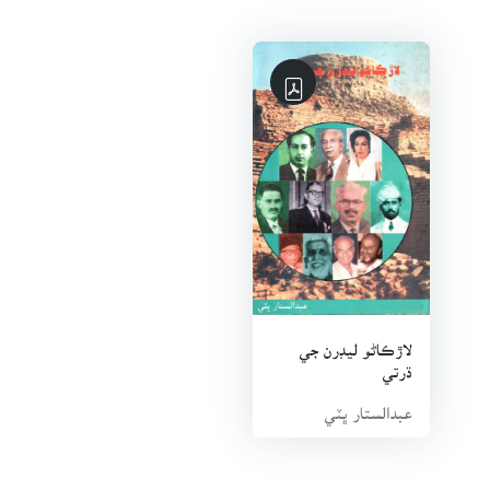
لاڙڪاڻو ليڊرن جي
ڌرتي
عبدالستار ڀٽي