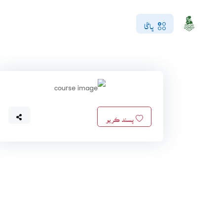
ڀاڱا
پسند ڪريو