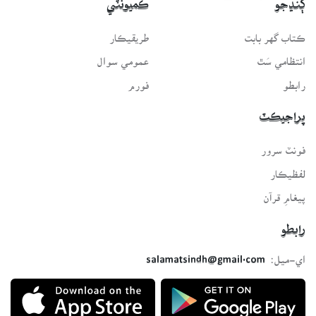
ڳنڍجو
ڪميونٽي
وقت شاعر، نثر نويس، محقق، لسانيات جو ماهر، راڳ جو ڄاڻو ۽
هڪ اعلى انسان هو. جڏهن مارچ 1955ع ۾ سنڌي ادبي بورڊ جو بنياد
ڪتاب گهر بابت
طريقيڪار
پيو ته پاڻ ان وقت بورڊ جو ميمبر هو. نومبر 1955ع کان پاڻ شاهه
انتظامي سَٿ
عمومي سوال
لطيف يادگار ڪميٽيءَ جو ميمبر ٿيو ۽ نئين جوڙجڪ هيٺ جيڪا
رابطو
فورم
’يادگار ڪائونسل‘ ٺاهي وئي ان جو پاڻ نائب صدر چونڊيو ويو. هي
چاليهه واري ڏهاڪي کان وٺي 1960ع تائين چار ڀيرا ميونسپل
پراجيڪٽ
ڪميٽيءَ هالا جو چيئرمين ۽ 1960ع بلديه هالا جو پهريون چيئرمئن
منتخب ٿيو. پاڻ پهريون ڀيرو جنرل ايوب خان واري دؤر ۽ ٻيو ڀيرو
فونٽ سرور
ذوالفقار علي ڀٽو جي دور ۾ قومي اسيمبليءَ جو ميمبر رهيو، پاڻ
لفظيڪار
1953ع ۾ سنڌ اسيمبليءَ جو ميمبر پڻ رهيو. 1969ع کان پاڪستان
پيغامِ قرآن
پيپلز پارٽي ۾ شموليت اختيار ڪيائين ۽ کيس ان جو سينيئر وائيس
چيئرمئن مقرر ڪيو ويو ۽ پاڻ تاحيات ان عهدي تي رهيو ۽ پارٽيءَ
رابطو
جو پهريون ڪنوينشن سندن ئي ميزبانيءَ هيٺ هالا ۾ ٿيو هو.
اي-ميل:
salamatsindh@gmail.com
مخدوم صاحب جو ون يونٽ ٽوڙائڻ ۾ ۽ 1983ع ۾ ايم. آر. ڊي جي
تحريڪ ۾ به اهم ڪردار رهيو.
سندس علمي، ادبي، ثقافتي ۽ سياسي خدمتن عيوض حڪومت