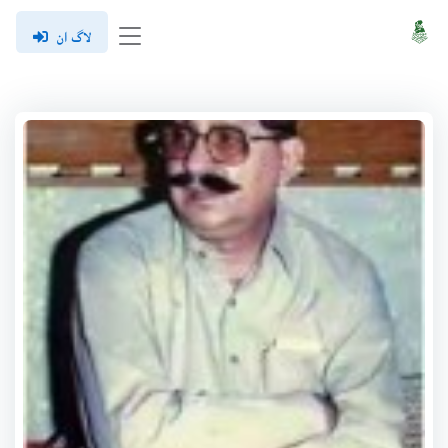
لاگ ان