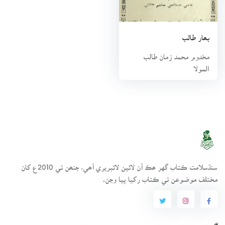
مان ماهوار سنڌي رسالو ’طالب الموليٰ سندس سرپرستي هيٺ جاري
ڪيو ۽ انهيءَ ئي سال پاڻ جيڪب آباد ڪانفرنس ۾ ‘جميعت الشعراءَ’
جو سرپرست چونڊيو ويو. هن 1954ع ڌاري ‘اداره روح ادب سنڌ’ جو
بھار طالب
بنياد رکيو، جنهن جي پليٽ فارم تان فيبروري 1955ع ۾ هالن جي
مخدوم محمد زمان طالب
شهر ۾ راڳ جي ڪانفرنس منعقد ڪئي وئي ۽ ماهوار رسالو ‘روح
المولا
ادب’ جاري ٿيو. نومبر 1955ع ۾ حيدرآباد ۾ ‘بزم طالب الموليٰ’ جو
پايو پيو، جنهن جو پاڻ سرپرست اعلى هو. هن بزم جو ڪم سنڌي
ادب جي سنڀال ۽ واڌارو هو. هن بزم اڳتي هلي آل سنڌ تحريڪ جي
شڪل اختيار ڪئي بعد ۾ انهيءَ بزم جي سهاري هيٺ خواجه محمد
عيسيٰ ‘مست’ سروري بٺوري واري جي اهتمام هيٺ ‘لاڙ سنڌي ادبي
ڪانفرنس’ جو بنياد پيو، جيڪا هر سال منعقد ڪئي وڃي ٿي.
1956ع کان حيدرآباد مان هڪ رسالو ‘شاعر’ نالي هيٺ سندس
سنڌسلامت ڪتاب گهر ھڪ آن لائين لائبريري آھي، جنھن تي 2010ع کان
سرپرستي هيٺ نڪرندو هو، جڏهن 1957ع ۾ گهوٽڪيءَ ڪانفرنس
مختلف موضوعن تي ڪتاب رکيا پيا وڃن.
۾ کيس ‘جمعيت الشعراءَ’ جو سرپرست سان گڏ صدر پڻ چونڊيو ويو
۽ هي ون يونٽ ٺهڻ کان اڳ ۾ سنڌ اسيمبلي جو ميمبر پڻ هو.
مخدوم طالب الموليٰ سنڌ جي علمي، ادبي، ثقافتي ۽ سياسي حوالي
سان سڃاتي ويندڙ گهڻ پاسائين شخصيت جو مالڪ هو. هي ساڳي