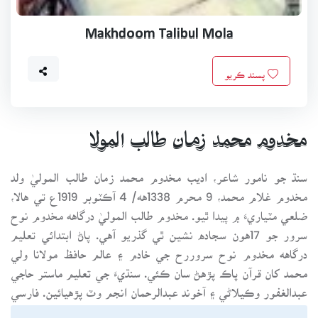
Makhdoom Talibul Mola
پسند ڪريو
مخدوم محمد زمان طالب المولا
سنڌ جو نامور شاعر، اديب مخدوم محمد زمان طالب الموليٰ ولد
مخدوم غلام محمد، 9 محرم 1338هه/ 4 آڪٽوبر 1919ع تي هالا،
ضلعي مٽياريءَ ۾ پيدا ٿيو. مخدوم طالب الموليٰ درگاهه مخدوم نوح
سرور جو 17هون سجاده نشين ٿي گذريو آهي. پاڻ ابتدائي تعليم
درگاهه مخدوم نوح سروررح جي خادم ۽ عالم حافظ مولانا ولي
محمد کان قرآن پاڪ پڙهڻ سان ڪئي. سنڌيءَ جي تعليم ماستر حاجي
عبدالغفور وڪيلاڻي ۽ آخوند عبدالرحمان انجم وٽ پڙهيائين. فارسي
مولوي عبدالحي ٺيڙهي واري ۽ مولوي محمد عالم وٽ پڙهيو. ان