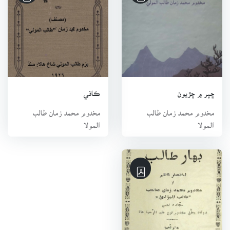
سان لڳاءُ ننڍپڻ کان ئي هو. 1930ع ۾ يارهن سالن جي ڄمار ۾ ناري
جي گشت دوران سروري درگاهه جي مشهور بزرگ منٺار فقير راڄڙ
سان رهاڻ ڪيائين، جيڪو روز صبح جو هڪ نئون ’ڏهر‘ ٺاهي کيس
ٻڌائيندو هو، جتان هن کي شاعريءَ جو شوق جاڳيو. پهرين ‘بيوس’
پوءِ فيراقي، زمان شاهه ۽ بعد ۾ ‘طالب’ تخلص رکيائين، جڏهن ته
1949ع ۾ طالب الموليٰ تخلص رکيائين. 1936ع ڌاري هن هالن ۾
ڇپر ۾ ڇڙيون
ڪافي
‘انجمن علم و ادب ’ جو بنياد رکيو، جنهن جي سهاري هيٺ
ڪيتريون ئي ادبي ڪانفرنسون منعقد ٿيون. پاڻ راڳ جي معلومات
مخدوم محمد زمان طالب
مخدوم محمد زمان طالب
المولا
المولا
1937ع ۾ استاد سينڌي خان گويي کان ورتائين. پاڻ هالن ۾ ‘الزمان’
پريس قائم ڪيائين ۽ هفتيوار سنڌي اخبارون ‘پاسبان’ ۽ ‘الزمان’
ڪيترو ئي عرصو نڪرنديون رهيون. 1946ع ۾ سنڌي شاعرن جي
جماعت ’جميعت الشعراءَ‘ جي نالي سان قائم ڪيائين، جنهن 1950ع
۾ حيدرآباد ڪانفرنس جي موقعي تي مخدوم صاحب کي ‘محبوب
الشعراءَ’ جو لقب ڏنو. پر پاڻ ڪڏهن به اهو لقب استعمال نه ڪيائين.
ساڳي سال هالن مان سندس سرپرستي هيٺ هڪ ماهوار ادبي رسالو
‘فردوس’ جاري ٿيو. 1952ع ۾ ماستر جمعي خان ‘غريب’ سيتا شهر