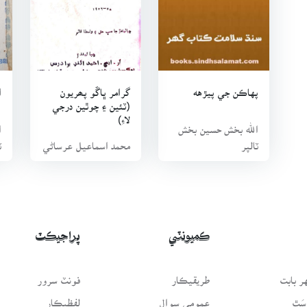
پهاڪن جي پيڙهه
گرامر ڀاڱو پھريون
ا
(ٽئين ۽ چوٿين درجي
لاءِ)
الله بخش حسين بخش
ا
ٽالپر
محمد اسماعيل عرساڻي
ٽ
ڪميونٽي
پراجيڪٽ
 بابت
طريقيڪار
فونٽ سرور
سَٿ
عمومي سوال
لفظيڪار