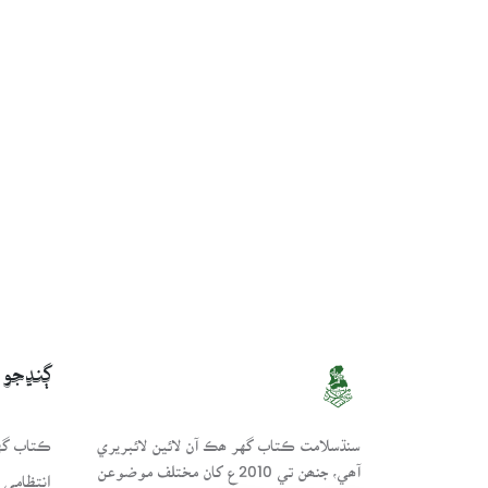
ڳنڍجو
سنڌسلامت ڪتاب گهر ھڪ آن لائين لائبريري
ڪتاب گهر
آھي، جنھن تي 2010ع کان مختلف موضوعن
انتظامي 