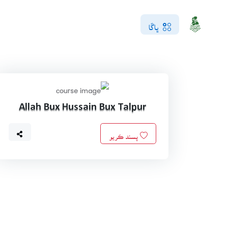
ڀاڱا
Allah Bux Hussain Bux Talpur
پسند ڪريو