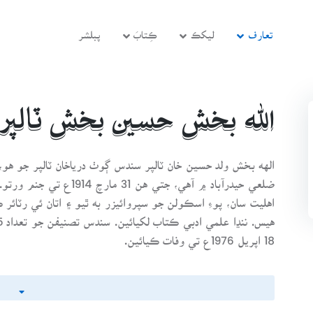
تعارف
ليکڪ
ڪِتابَ
پبلشر
الله بخش حسين بخش ٽالپر
الهه بخش ولد حسين خان ٽالپر سندس ڳوٺ درياخان ٽالپر جو هو، ج
ضلعي حيدرآباد ۾ آهي، جتي
اهليت سان، پوءِ اسڪولن جو سپروائيزر به ٿيو ۽ اتان ئي رٽائر 
18 اپريل 1976ع تي وفات ڪيائين.