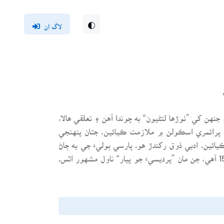
لاگ ان
نهن کي ”ٺوڙها لتڻيون“ به چوندا آهن ۽ تعلقي هالا،
 هن 31 مارچ 1914ع تي جنم ورتو. پرائمري اسڪولن ۾ ملازمت ڪيائين، جتان پنهنجي
ڪيائين. ادبي ذوق رکندڙ هو. پارسي ٻوليءَ جي به ڄاڻ
هيس. ننڍا علمي ادبي ڪتاب لکيائين. سندس تصنيفن جو تعداد 15 آهي، جن مان ”پرديسيءَ جو پيار“ ناول مشهور اٿس.