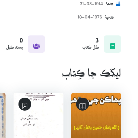
1914-03-31
جنم:
1976-04-18
ورسي:
0
3
ڪُل ڪتاب
پسند ڪيل
ليکَڪ جا ڪِتاب