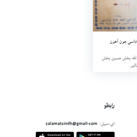
داسي جون آهون
لله بخش حسين بخش
الپر
رابطو
اي-ميل:
salamatsindh@gmail.com