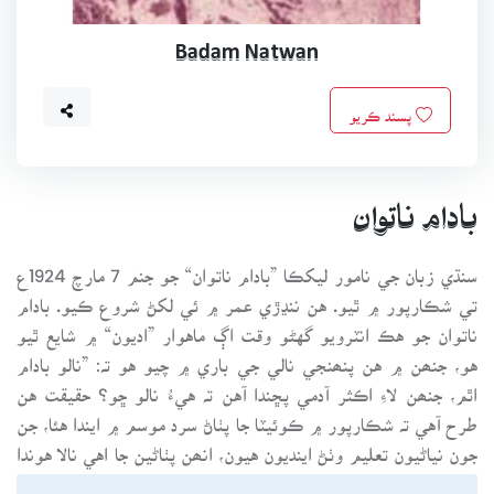
Badam Natwan
پسند ڪريو
بادام ناتوان
سنڌي زبان جي نامور ليکڪا ”بادام ناتوان“ جو جنم 7 مارچ 1924ع
تي شڪارپور ۾ ٿيو. هن ننڍڙي عمر ۾ ئي لکڻ شروع ڪيو. بادام
ناتوان جو هڪ انٽرويو گهڻو وقت اڳ ماهوار ”اديون“ ۾ شايع ٿيو
هو، جنھن ۾ هن پنھنجي نالي جي باري ۾ چيو هو تہ: ”نالو بادام
اٿم، جنھن لاءِ اڪثر آدمي پڇندا آهن تہ هيءُ نالو ڇو؟ حقيقت هن
طرح آهي تہ شڪارپور ۾ ڪوئيٽا جا پٺاڻ سرد موسم ۾ ايندا هئا، جن
جون نياڻيون تعليم وٺڻ اينديون هيون، انھن پٺاڻين جا اهي نالا هوندا
هئا ۽ امان اسڪول جي هيڊمسٽريس هوندي هئي ۽ انھن مان هڪ