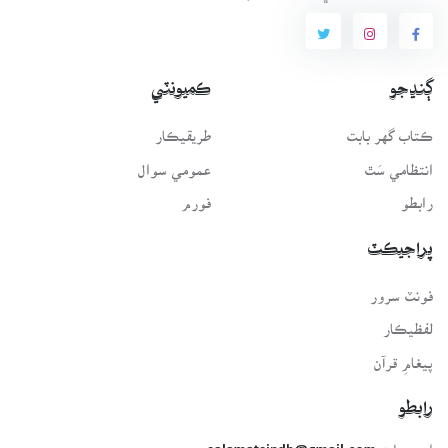
ڳنڍجو
ڪميونٽي
ڪتاب گهر بابت
طريقيڪار
انتظامي سَٿ
عمومي سوال
رابطو
فورم
پراجيڪٽ
فونٽ سرور
لفظيڪار
پيغامِ قرآن
رابطو
اي-ميل: