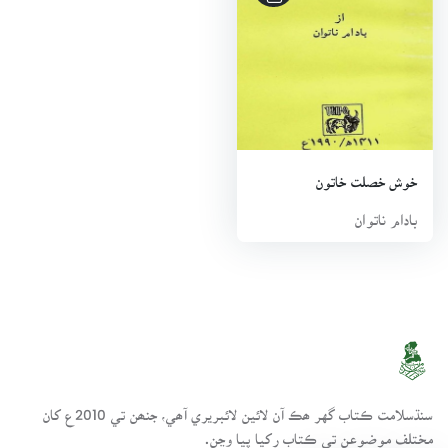
جو روپ ڏنو. بادام ناتوان کي سنڌي ٻوليءَ سان گڏوگڏ، اردو، فارسي
۽ انگريزي زبانن جي پڻ خاصي ڄاڻ هئي. هن 8 فيبروري 1988ع تي
پنھنجي اباڻي شھر شڪارپور ۾ وفات ڪئي.
خوش خصلت خاتون
بادام ناتوان
سنڌسلامت ڪتاب گهر ھڪ آن لائين لائبريري آھي، جنھن تي 2010ع کان
مختلف موضوعن تي ڪتاب رکيا پيا وڃن.