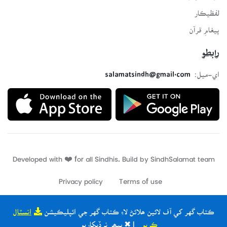
لفظيڪار
پيغامِ قرآن
رابطو
اي-ميل:
salamatsindh@gmail.com
Developed with ❤️ for all Sindhis. Build by
SindhSalamat
team
Privacy policy
Terms of use
ڪتاب گهر کي آف لائين ھلائڻ لاءِ ڪتاب گهر جي ائپليڪيشن
انسٽال
ڪريو
| ✖ ٻيھر نہ ڏيکاريو