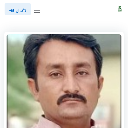
لاگ ان