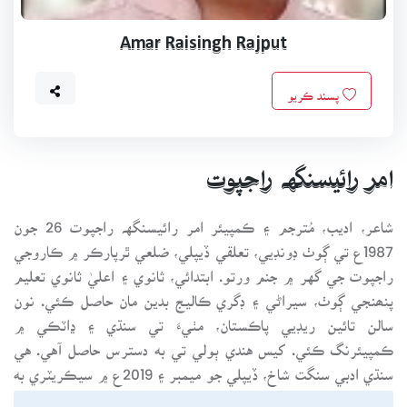
Amar Raisingh Rajput
پسند ڪريو
امر رائيسنگهہ راجپوت
شاعر، اديب، مُترجم ۽ ڪمپيئر امر رائيسنگهہ راجپوت 26 جون
1987ع تي ڳوٺ ڊونڊيي، تعلقي ڏيپلي، ضلعي ٿرپارڪر ۾ ڪاروجي
راجپوت جي گهر ۾ جنم ورتو. ابتدائي، ثانوي ۽ اعليٰ ثانوي تعليم
پنھنجي ڳوٺ، سيراڻي ۽ ڊگري ڪاليج بدين مان حاصل ڪئي. نون
سالن تائين ريڊيي پاڪستان، مٺيءَ تي سنڌي ۽ ڍاٽڪي ۾
ڪمپيئرنگ ڪئي. کيس هندي ٻولي تي به دسترس حاصل آهي. هي
سنڌي ادبي سنگت شاخ، ڏيپلي جو ميمبر ۽ 2019ع ۾ سيڪريٽري به
رهي چڪو آهي. نثر توڙي نظم ۾ سندس ڪيترائي ڪتاب ڇپجي