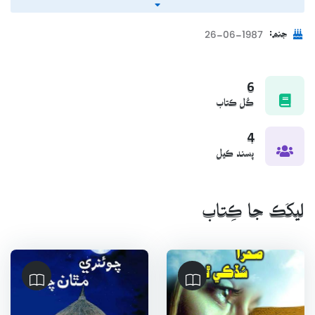
چڪا آهن، جن ۾: ”حقيقت هن حال جي“ (نثر: 2007ع)، ”ديس جي
ڳل تي ڳوڙها“ (شاعري: 2009ع)، ” ٿر تي ٿڌو چنڊ“ (نثر: 2013ع)،
1987-06-26
جنم:
”منھنجو صحرا سڏڪي ٿو“ (نثر: 2016ع)، ”سوڍا چتر سڄاڻ“ (خاڪا:
2018ع)، ”لُڙڪن سان لبريز خط“ (خط: 2019ع)، ”ڌرا سرنگهي ڍاٽ“
(ترجمو: 2019ع)، ”چونئري مٿان چنڊ“ (شاعري: 2019ع)، ”ڍولا مارو
6
ڪُل ڪتاب
ڍٽ“ (خاڪا: 2020ع ۽ ”توريان تان نه تُرن“ (خاڪا: 2020ع) شامل
آهن. کيس سنڌي ادبي سنگت شاخ، ڏيپلي پاران بھترين نظم تي
4
اوارڊ ۽ سندس ٻِن ڪتابن ”لُڙڪن سان لبريز خط“ ۽ ”ڌرا سرنگهي
پسند ڪيل
ڍاٽ“ تي انجمن ترقي پسند مصنفين پاران اوارڊ مليل آهن
ليکَڪ جا ڪِتاب