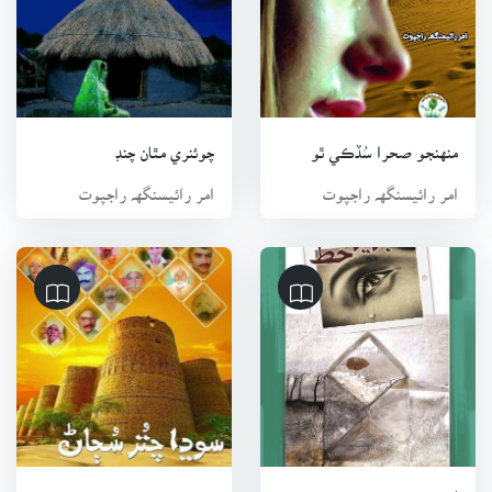
منهنجو صحرا سُڏڪي ٿو
چوئنري مٿان چنڊ
امر رائيسنگهہ راجپوت
امر رائيسنگهہ راجپوت