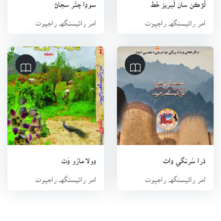
لُڙڪن سان لَبريز خَط
سوڍا چتُر سڄاڻ
امر رائيسنگهہ راجپوت
امر رائيسنگهہ راجپوت
ڌرا سُرنگي ڍاٽ
ڍولا مارُو ڍَٽ
امر رائيسنگهہ راجپوت
امر رائيسنگهہ راجپوت