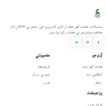
سنڌسلامت ڪتاب گهر ھڪ آن لائين لائبريري آھي، جنھن تي 2010ع کان
مختلف موضوعن تي ڪتاب رکيا پيا وڃن.
ڳنڍجو
ڪميونٽي
ڪتاب گهر بابت
طريقيڪار
انتظامي سَٿ
عمومي سوال
رابطو
فورم
پراجيڪٽ
فونٽ سرور