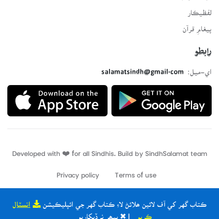
لفظيڪار
پيغامِ قرآن
رابطو
اي-ميل:
salamatsindh@gmail.com
Developed with ❤️ for all Sindhis. Build by
SindhSalamat
team
Privacy policy
Terms of use
ڪتاب گهر کي آف لائين ھلائڻ لاءِ ڪتاب گهر جي ائپليڪيشن
انسٽال
ڪريو
| ✖ ٻيھر نہ ڏيکاريو