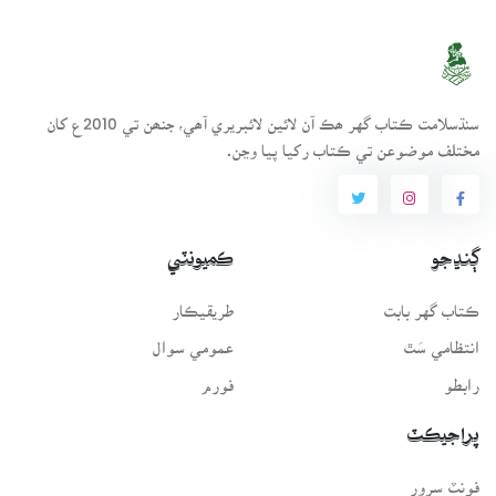
سنڌسلامت ڪتاب گهر ھڪ آن لائين لائبريري آھي، جنھن تي 2010ع کان
مختلف موضوعن تي ڪتاب رکيا پيا وڃن.
ڳنڍجو
ڪميونٽي
ڪتاب گهر بابت
طريقيڪار
انتظامي سَٿ
عمومي سوال
رابطو
فورم
پراجيڪٽ
فونٽ سرور