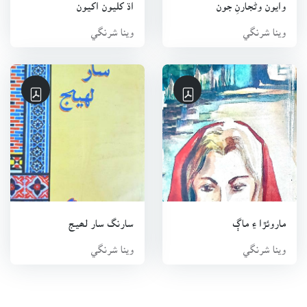
وايون وڻجارنِ جون
اڌ کليون اکيون
وينا شرنگي
وينا شرنگي
ماروئڙا ۽ ماڳ
سارنگ سار لھيج
وينا شرنگي
وينا شرنگي