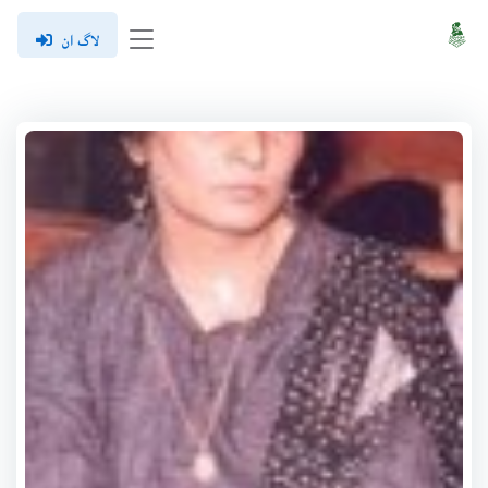
لاگ ان