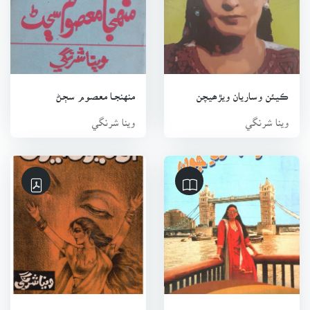
صحافيءَ‘ طور بہ آهي. کيس ايئر براڊڪاسٽر جي حيثيتہ ۾ پاڪستان
جي اڳوڻي وزيراعظم محترمہ بينظير ڀٽو ۽ پاڪ هند جي ٻين عظيم
شخصيتن جا انٽرويو ڪرڻ جو اعزاز بہ حاصل آهي. هيءَ هندستان ۾
سنڌي وومينز موومينٽ جي سرگرم ڪارڪن ۽ ’مارئي‘ نالي سنڌي
عورتن جي سماجي ثقافتي سرگرمين تي مشتمل تنظيم جي جنرل
ڪيئن وساريان ويڙھيچن
منهنجـا معصوم سڄڻ
سيڪريٽري طور پنهنجا فرض سر انجام ڏئي رهي آهي. سال 2014ع
وينا شرنگي
وينا شرنگي
۾ هن شاهه عبداللطيف ڀٽائيءَ تي بين الاقوامي ڪانفرنس دهليءَ ۾
سڏائي هئي، ان ۾ سنڌ ۽ هند جي برک اديبن شرڪت ڪئي هئي.
ڪانفرنس ۾ پڙهيل مقالن جو ڪتاب مرتب ڪري پڻ ڇپرايو اٿس.