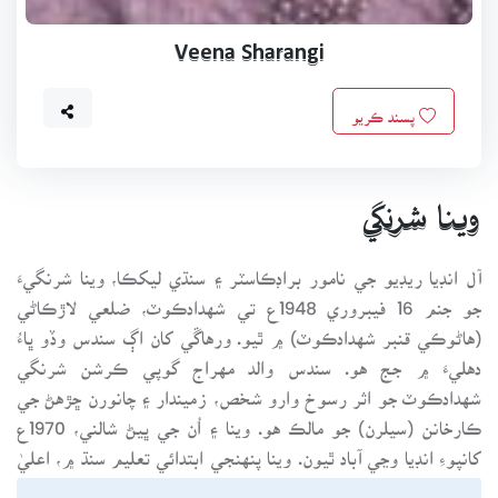
Veena Sharangi
پسند ڪريو
وينا شرنگي
آل انڊيا ريڊيو جي نامور براڊڪاسٽر ۽ سنڌي ليکڪا، وينا شرنگيءَ
جو جنم 16 فيبروري 1948ع تي شهدادڪوٽ، ضلعي لاڙڪاڻي
(هاڻوڪي قنبر شهدادڪوٽ) ۾ ٿيو. ورهاڱي کان اڳ سندس وڏو ڀاءُ
دهليءَ ۾ جج هو. سندس والد مهراج گوپي ڪرشن شرنگي
شهدادڪوٽ جو اثر رسوخ وارو شخص، زميندار ۽ چانورن ڇڙهڻ جي
ڪارخانن (سيلرن) جو مالڪ هو. وينا ۽ اُن جي ڀيڻ شالني، 1970ع
کانپوءِ انڊيا وڃي آباد ٿيون. وينا پنهنجي ابتدائي تعليم سنڌ ۾، اعليٰ
تعليم هند ۾ ورتي ۽ اتان گرئجوئيشن ڪيائين. عملي زندگيءَ جي