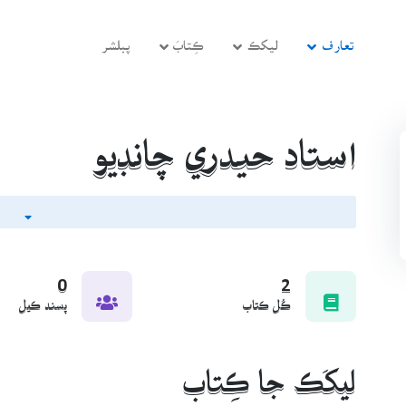
تعارف
ليکڪ
ڪِتابَ
پبلشر
استاد حيدري چانڊيو
0
2
ڪُل ڪتاب
پسند ڪيل
ليکَڪ جا ڪِتاب