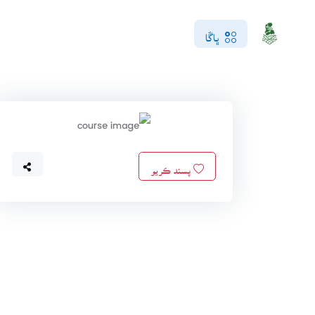
ڀاڱا
پسند ڪريو