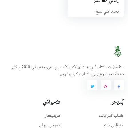
محمد علي شيخ
سنڌسلامت ڪتاب گهر ھڪ آن لائين لائبريري آھي، جنھن تي 2010ع کان
مختلف موضوعن تي ڪتاب رکيا پيا وڃن.
ڳنڍجو
ڪميونٽي
ڪتاب گهر بابت
طريقيڪار
انتظامي سَٿ
عمومي سوال