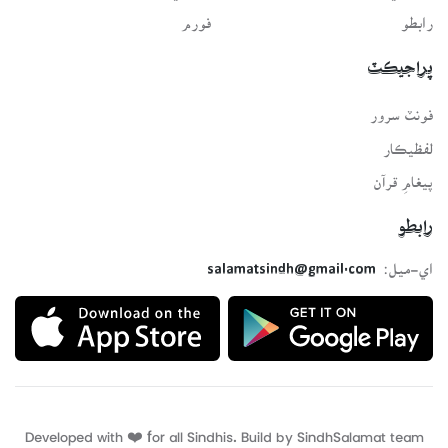
رابطو
فورم
پراجيڪٽ
فونٽ سرور
لفظيڪار
پيغامِ قرآن
رابطو
اي-ميل:
salamatsindh@gmail.com
Developed with ❤️ for all Sindhis. Build by
SindhSalamat
team