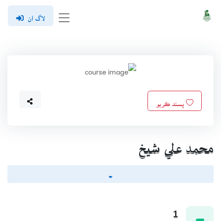
لاگ ان
پسند ڪريو
محمد علي شيخ
1