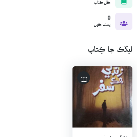
ڪُل ڪتاب
0
پسند ڪيل
ليکَڪ جا ڪِتاب
زندگي هڪ سفر