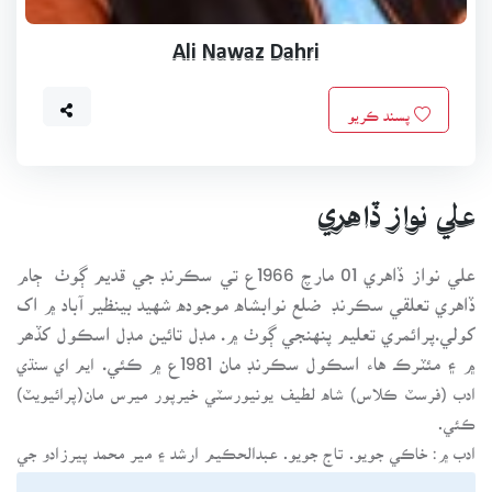
Ali Nawaz Dahri
پسند ڪريو
علي نواز ڏاهري
علي نواز ڏاهري 01 مارچ 1966ع تي سڪرنڊ جي قديم ڳوٺ ڄام
ڏاهري تعلقي سڪرنڊ ضلع نوابشاه موجوده شهيد بينظير آباد ۾ اک
کولي.پرائمري تعليم پنهنجي ڳوٺ ۾. مڊل تائين مڊل اسڪول کڏھر
۾ ۽ مئٽرڪ هاء اسڪول سڪرنڊ مان 1981ع ۾ ڪئي.
ايم اي سنڌي
ادب (فرسٽ ڪلاس) شاه لطيف يونيورسٽي خيرپور ميرس مان(پرائيويٽ)
ڪئي.
ادب ۾: خاڪي جويو. تاج جويو. عبدالحڪيم ارشد ۽ مير محمد پيرزادو جي
رهنمائي ۾ شروعات شاعريءَ کان ڪئي.