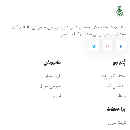
سنڌسلامت ڪتاب گهر ھڪ آن لائين لائبريري آھي، جنھن تي 2010ع کان
مختلف موضوعن تي ڪتاب رکيا پيا وڃن.
ڳنڍجو
ڪميونٽي
ڪتاب گهر بابت
طريقيڪار
انتظامي سَٿ
عمومي سوال
رابطو
فورم
پراجيڪٽ
فونٽ سرور