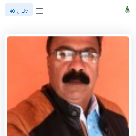
لاگ ان