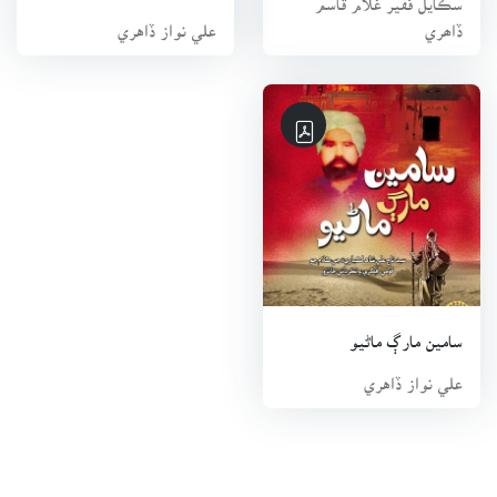
ڏاھري
علي نواز ڏاهري
سامين مارڳ ماڻيو
علي نواز ڏاهري