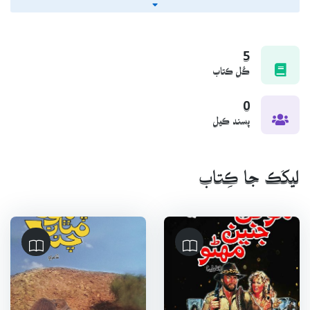
ڇپيل ڪتاب:
1: چانهون مٿان چنڊ (شاعري)
5
2: آڌي رات اروڙ (شاعري)
ڪُل ڪتاب
3: موٽڻ جنين مهڻو (ناول/ترجمو)
0
4: عشق بي حجاب (ترتيب/ شاعري)
پسند ڪيل
5: من من مور-ٽهوڪا (مضمون /خاڪا)
6: انڌيرن کان وڌي اڳتي (ترتيب/شاعري)
7: … ۽ ڀٽائي گم ٿي ويو (ڪالم ڪهاڻيون)
ليکَڪ جا ڪِتاب
اڻڇپيل ڪتاب جوتعداد ڇھ آهي جنهن ۾ هڪ شاعريءَ جو ڪتاب .هڪ
ڪهاڻيون( ترجمو) ٽي مضمونن جا هڪ صوفي شاعر تاج علي شاه جي شاعري
جو فڪري اڀياس وغيره آهن.
ازدواجي زندگي:
08 اپريل 1988ع ۾ سڳي سئوٽ سان شادي ڪئي.
اولاد :