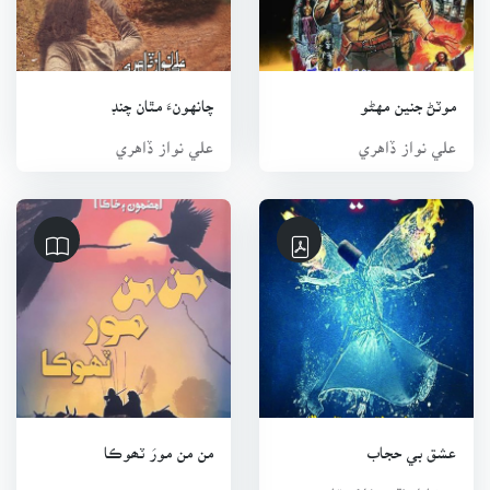
3 پٽ:
1: زوهيب نواز. 2: سهيل نواز ۽3: فيصل نواز.
موٽڻ جنين مهڻو
چانهونءَ مٿان چنڊ
3 نياڻيون:
1: سسئي. 2: خوشبو 3: سنڌو
علي نواز ڏاهري
علي نواز ڏاهري
06اپريل 1986 ۾ واپڊا ۾ ملازمت ڪئي جتان وقت کان اڳ جولاء
2017 ۾ ايل پي آر تي رٽائر ڪيو.
عشق بي حجاب
من من مورَ ٽھوڪا
سڪايل فقير غلام قاسم