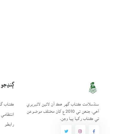
ڳنڍجو
سنڌسلامت ڪتاب گهر ھڪ آن لائين لائبريري
ڪتاب گهر
آھي، جنھن تي 2010ع کان مختلف موضوعن
انتظامي 
تي ڪتاب رکيا پيا وڃن.
رابطو