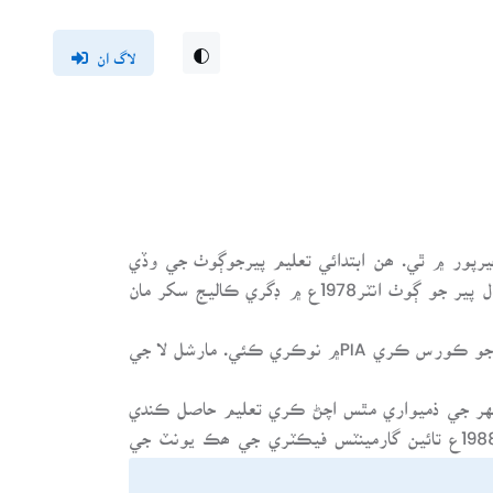
لاگ ان
ي 1961ع تي پيرڳوٺ، ضلع خيرپور ۾ ٿي. ھن ابتدائي تعليم پيرجوڳوٺ جي وڏي
پرائمري اسڪول مان، ميٽرڪ 1976ع ۾ گورنمنٽ ھاء اسڪول پير جو ڳوٺ انٽر1978ع ۾ ڊگري ڪاليج سکر مان
ھو 1978ع ۾ ڪراچي آيو. ڪراچيءَ ۾ ايندي ئي ايئر ٽڪيٽنگ جو ڪورس ڪري PIA۾ نوڪري ڪئي. مارشل لا جي
ت ڪري گهر جي ذميواري مٿس اچڻ ڪري تعليم حاصل ڪندي
درزڪو ڪم بہ سکيو جنھن ڪري ڪوشش ڪري1981ع کان 1988ع تائين گارمينٽس فيڪٽري جي ھڪ يونٽ جي
ھلائيندو رھيو.
1988ع جي فسادن کانپوءِ سچل ڳوٺ آباد ٿيو تہ دوستن سان گڏ اتي جدوجھد ۾ شامل ٿيو ۽ 1990ع ۾ گهر ٺھرائي