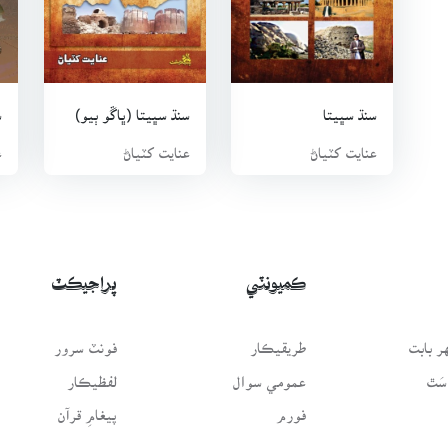
1. سنڌ سڀيتا 2017ع
2. سنڌ سڀيتا (ٻيو ڀاڱو) 2021ع
3. سکر تاريخ جو گلدستو 2023ع
سنڌ سڀيتا
سنڌ سڀيتا (ڀاڱو ٻيو)
س
عنايت کٽياڻ
عنايت کٽياڻ
ع
ڪميونٽي
پراجيڪٽ
 بابت
طريقيڪار
فونٽ سرور
سَٿ
عمومي سوال
لفظيڪار
فورم
پيغامِ قرآن