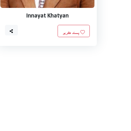
Innayat Khatyan
پسند ڪريو