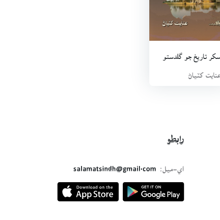
کر تاريخ جو گلدستو
نايت کٽياڻ
رابطو
اي-ميل:
salamatsindh@gmail.com