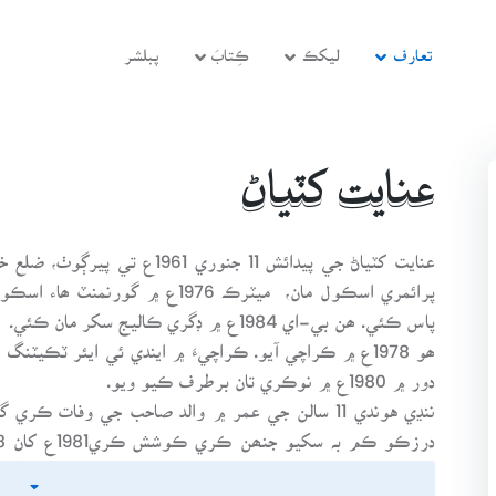
تعارف
ليکڪ
ڪِتابَ
پبلشر
عنايت کٽياڻ
عنايت کٽياڻ جي پيدائش 11 جنور
پاس ڪئي. ھن بي-اي 1984ع ۾ ڊگري ڪاليج سکر مان ڪئي.
دور ۾ 1980ع ۾ نوڪري تان برطرف ڪيو ويو.
ننڍي هوندي 11 سالن جي عمر ۾ والد صاحب جي وفا
ٺيڪيداري حاصل ڪري سٺي آمدني ڪمائيندو ھيو جنھن سان گهر 