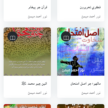
سنڌيو! اوهان ڏانهن (5) قرآن جو پيغام (6) اسماءُ الحسنيٰ جو
فڪري تحريرون
قرآن جو پيغام
انساني زندگيءَ تي اثر (7) خواتین اسلامی انسائیکلوپیڈیا (اردو)
نور احمد ميمڻ
نور احمد ميمڻ
(8) ٻارن جو ڀٽائي(9) وتايو فقير ۽ خيرات جي ماني (10) احسان جو
بدلو (11) ڪانءَ جا مٽ مائٽ (12) قدرت جا نظارا ۽ ٻيا شامل آهن.
ان کان علاوه هيٺيان ڪتاب سندس سهيڙيل/ترتيب ڏنل آهن:
(13) ڇپر جا سونهان (14) فڪري تحريرون (15) قديم سنڌ جي تاريخ
(16) جيئن جيئن پرين پسن (17) انساني ڀلاين جو ديني شعور (18)
مولانا عبيدالله سنڌي (انقلابي شخصيت ۽ انقلابي ڪارناما) (19)
ايئن چيو محمدﷺ(20) قرآني الاهيات (21) شاعريءَ جو سجدو
(22) ڪالاباغ ڊيم (23) مشهور پيغمبر ۽ سڌارڪ (24) مشهور
عالم ۽ مفڪر (25) مشهور قومي اڳواڻ (26) مشهور فاتح ۽
ماڻهوءَ جو اصل امتحان
ائين چيو محمد ﷺ
سورما (27) مشهور حڪمران (28) مشهور سنڌي سپوت (29) تو
سنڌ کپائي زرداري (30) اسلام میں زمین کی ذاتی ملکیت کا
نور احمد ميمڻ
نور احمد ميمڻ
کوئی وجود نہیں (31) علوم القرآن (اردو) (32) رسول اللہ صہ
کی سیرت کے عملی پہلو (اردو) ۽ ٻيا شامل آهن.