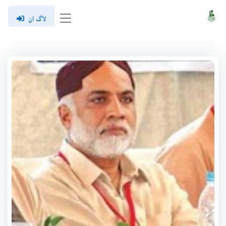
لاگ ان