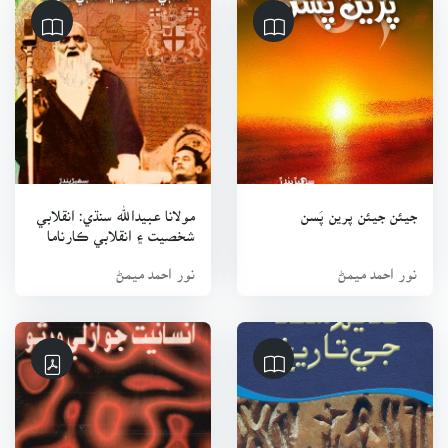
جيئن جيئن پرين پَسن
مولانا عبيدالله سنڌي: انقلابي
شخصيت ۽ انقلابي ڪارناما
نور احمد ميمڻ
نور احمد ميمڻ