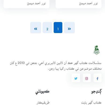
نور احمد ميمڻ
نور احمد ميمڻ
2
1
سنڌسلامت ڪتاب گهر ھڪ آن لائين لائبريري آھي، جنھن تي 2010ع کان
مختلف موضوعن تي ڪتاب رکيا پيا وڃن.
ڳنڍجو
ڪميونٽي
ڪتاب گهر بابت
طريقيڪار