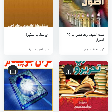
جوڙيل سپليمينٽري ريڊنگ مٽيريل جي ريويو ڪميٽي جا ميمبر
رهي چڪا آهن. انهيءَ کان علاوه سنڌي ادبي بورڊ جي پبليڪيشن
ڪميٽي جا ميمبر ۽ سنڌ يونيورسٽي جي ماس ڪميونيڪيشن
ڊپارٽمينٽ ۾ هانرري وزٽنگ ليڪچرر پڻ رهيا آهن. ٽي ماهي سنڌ
فورم رسالو، ٽي ماهي الاقتصاد (اردو) رسالو ۽ ماهوار توحيد رسالي
شاهه لطيف وٽ عشق جا 10
اي سنڌ جا سنڌيو!
اصول
۾ ايڊيٽر رهيا آهن. 2012ع ۾ ٻٽي مڪاني نظام جي خلاف سنڌ جي
اديبن، دانشورن ۽ قلمڪارن جي تنظيم سنڌ رائٽرس ۽ ٿنڪرس
نور احمد ميمڻ
نور احمد ميمڻ
فورم جي اڳواڻي ڪندي ٻٽي مڪاني نظام ۽ سنڌ جي ٻين مسئلن
جي حل لاءِ تحريڪ جي اڳواڻي ڪيائين. سندس 25 کان مٿي ڪتاب
ڇپجي چڪا آهن، ان کان علاوه سندس 100 کان مٿي تحقيقي
مضمون، مقالا، ليڪچر ۽ ڪالم سنڌ جي مختلف اخبارن ۽ رسالن ۾
شايع ٿي چڪا آهن.
سندس شايع ٿيل ڪتابن جا نالا هيءُ آهن:
(1) انسان جي فطرت، وصفون ۽ بشري ڪمزوريون (2) شاهه لطيف
وٽ عشق جا ڏهه اصول (3) ماڻهوءَ جو اصل امتحان (4) اي سنڌ جا