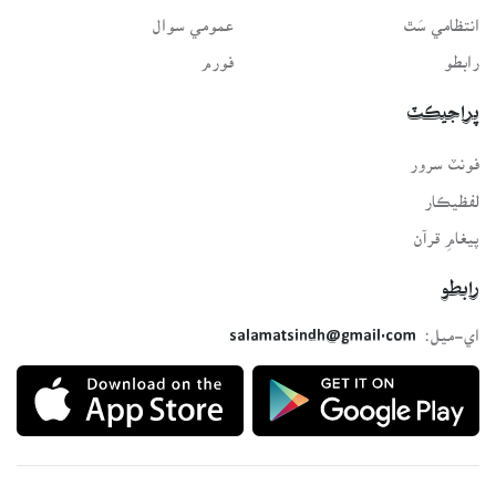
انتظامي سَٿ
عمومي سوال
رابطو
فورم
پراجيڪٽ
فونٽ سرور
لفظيڪار
پيغامِ قرآن
رابطو
اي-ميل:
salamatsindh@gmail.com