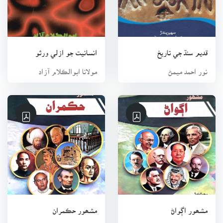
قديم سنڌ جي تاريخ
انسانيت جو ازلي ورثو
نور احمد ميمڻ
مولانا ابوالڪلام آزاد
مشھور اڳواڻ
مشھور حڪمران