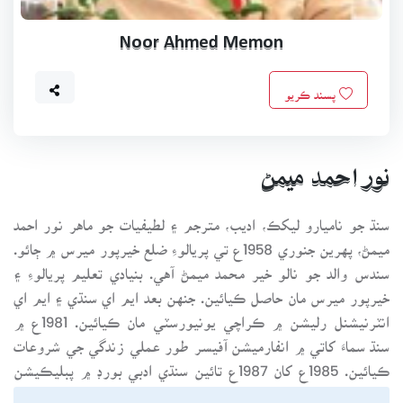
Noor Ahmed Memon
پسند ڪريو
نور احمد ميمڻ
سنڌ جو ناميارو ليکڪ، اديب، مترجم ۽ لطيفيات جو ماهر نور احمد
ميمڻ، پهرين جنوري 1958ع تي پريالوءِ ضلع خيرپور ميرس ۾ ڄائو.
سندس والد جو نالو خير محمد ميمڻ آهي. بنيادي تعليم پريالوءِ ۽
خيرپور ميرس مان حاصل ڪيائين. جنهن بعد ايم اي سنڌي ۽ ايم اي
انٽرنيشنل رليشن ۾ ڪراچي يونيورسٽي مان ڪيائين. 1981ع ۾
سنڌ سماءَ کاتي ۾ انفارميشن آفيسر طور عملي زندگي جي شروعات
ڪيائين. 1985ع کان 1987ع تائين سنڌي ادبي بورڊ ۾ پبليڪيشن
آفيسر جي حيثيت سان پڻ ڪم ڪيائين. جنهن دؤران سنڌ جي تاريخ،