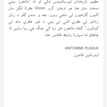
صحت سان ھئا جو اوچتو، گرم Violet ڪرڻا لڳڻ سان
اکيون ڳاڙهيون ٿي سُڄي ويون. بعد ۾ سندن ڳلو ۽ زبان
رتائتو ٿي ڪري الٽي ٿي پئي ۽ غير فطري ساھ ٿي
کنيائون.“ گھڻا ماڻھون ھن وبا کي جنگ جي وبا سڏين ٿا،
ڇاڪاڻ ته اسپارٽا وڌيڪ طاقتور ھئا.
ANTONINE PLAGUE
ايٽونائين طاعون