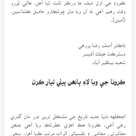
ڪووڊ جي اول صف جا ورڪر ثابت ٿيا آھن. ھاڻي ٿورو
وقت رھيو آھي ته ان وبا مان ڇوٽڪارو حاصل ڪنداسين.
(آمين).
ڊاڪٽر آصف رضا بروھي
ڊسٽرڪٽ ھيلٿ آفيسر
شھيد بينظير آباد.
ڪرونا جي وبا لاءِ ٻانھن ٻيلي تيار ڪرڻ
اڄڪلهه دنيا جديد تاريخ جي مشڪل ترين دور مان گذري
رهي آهي. ڪرونا ھڪ اھڙي خطرناڪ وبا آھي جنھن
معاشرتي، معاشي ۽ نفسياتي اثرات مرتب ڪيا آهن، سڄي