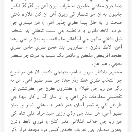
دنيا جون معاشي حالتون ته خراب ٿيون آھن پر گڏوگڏ لکين
جانيون به ان جو شڪار ٿي ويون آھن ان کان علاوه ذھني
صحت ۾ به خلل پيدا ڪري ڇڏيو آھي ۽ ھن بيماري جي
خوف، لاڪ ڊائون ۽ قرنطينه جي سبب تنھائي جو شڪار
ٿيل ڪافي ماڻهن جي آپگھاتن جا واقعات به ٻڌڻ م اچي رھيا
آھن، لاڪ ڊائون ۽ ڪاروبار بند ھجڻ ڪري خاص ڪري
ڪجھ آفريڪي ملڪن ۾ماڻھو بک سبب به موت جو شڪار
بڻجي رھيا آھن.
محترم ڊاڪٽر سرور صاحب پنهنجي ڪتاب لاءِ ھن موضوع
جو انتخاب ڪري ھڪ وڏو جھاد جو ڪم ڪيو آھي. ھن نه
رڳو ھن وبا جي ڦهلاءَ ۽ ڪنٽرول ڪرڻ جي ڪوششن تي
تفصيلي معلومات ڏني آھي پر ان سان ڳڏ ان کان بچاءُ جي
طريقن کي به تمام آسان، عام فھم ۽ سھڻي انداز ۾ بيان
ڪيو آھي، ھن سنڌ جي وڏي وزير سيد مراد علي شاھ کي
ھن وبا جي خلاف انقلابي قدم کڻڻ ۽ فوري لاڪ ڊائون
جھڙن فيصلن جي تعريف ڪندي کيس مرد مجاھد قرار ڏنو