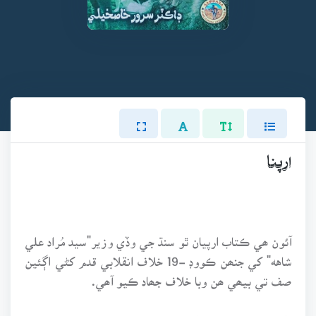
ارپنـا
آئون ھي ڪتاب ارپيان ٿو سنڌ جي وڏي وزير"سيد مُراد علي
شاهه" کي جنھن ڪووڊ -19 خلاف انقلابي قدم کڻي اڳئين
صف تي بيھي ھن وبا خلاف جھاد ڪيو آھي.
ڊاڪٽر سرور خاصخيلي