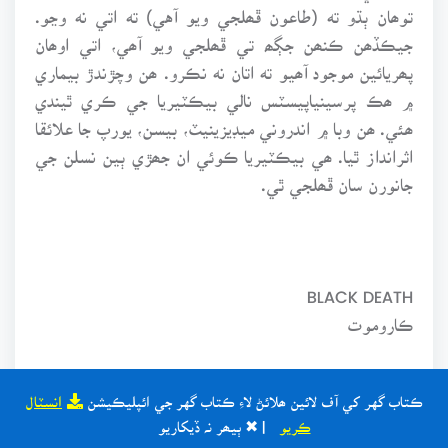
توھان ٻڌو ته (طاعون ڦھلجي ويو آهي) ته اتي نه وڃو.
جيڪڏھن ڪنھن جڳھ تي ڦھلجي ويو آھي، اتي اوھان
پھريائين موجود آھيو ته اتان نه نڪرو. ھن وچڙندڙ بيماري
۾ ھڪ پرسينياپيسٽس نالي بيڪٽيريا جي ڪري ٿيندي
ھئي. ھن وبا ۾ اندروني ميڊيزينيٽ، بيسن، يورپ جا علائقا
اثرانداز ٿيا. ھي بيڪٽيريا ڪوئي ان جھڙي ٻين نسلن جي
جانورن سان ڦھلجي ٿي.
BLACK DEATH
ڪاروموت
ڪتاب گهر کي آف لائين ھلائڻ لاءِ ڪتاب گهر جي ائپليڪيشن
انسٽال
ڪريو
| ✖ ٻيھر نہ ڏيکاريو