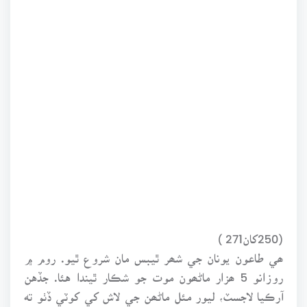
(250کان271 )
ھي طاعون يونان جي شھر ٿيبس مان شروع ٿيو. روم ۾
روزانو 5 ھزار ماڻھون موت جو شڪار ٿيندا هئا. جڏهن
آرڪيا لاجسٽ، ليور مئل ماڻھن جي لاش کي کوٽي ڏٺو ته