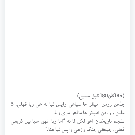
(165کان180 قبل مسيح)
جڏھن رومن امپائر جا سپاھي واپس ٿيا ته ھي وبا ڦهلي. 5
ملين ، رومن امپائر جا ماڻھو مري ويا.
ڪجھ تاريخدان اھو لکن ٿا ته “اھا وبا انهن سپاھين ذريعي
ڦھلي، جيڪي جنگ وڙھي واپس ٿيا ھئا.”