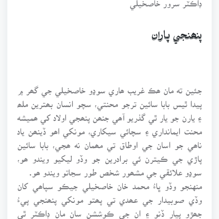
پنھنجي پاران
جئين ته مان ھڪ غريب ھاري سوڍو خاصخيلي جي گھر ۾
پيدا ٿيس بابا سائين ترجو محنتي، سچو انسان بھترين ملھ
۽ يارن جو يار ٿي گذريو آھي جنھن پنھجي اولاد کي ھميشه
محنت ايمانداري ۽ سچائي سيکاري، مونکي اھو ڏينھن ياد
ناھي جو اسان جي اوطاق تي مھمان نه ھجي، بابا سائين
پاڙي جي ڪيترن ئي برادرين جو وڏو ليکيو ويندو ھو،
سوڍو علائقي جي مشھور شخص طور سڃاتو ويندو ھو.
منهنجو وڏو ڀاءُ محمد خان خاصخيلي جيڪو سپاھي کان
وڏي صوبيدار جي عھدي تي پھتو مونکي پنھنجي پيءُ
جھڙو پيار ڏنو ۽ ان جي ڪوششن سان مان ڊاڪٽر ٿي