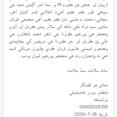
ارپيان ٿو، جنھن ھن ڪووڊ 19 ۾ سنڌ اندر اڳئين صف جي
سپاھي طور ڪم ڪيو آهي۽ انقلابي قدم کنيان آھن،
سچائيءَ محنت ۽ جذبي سان ڪم ڪيو آھي منھنجي طرفان
سائين سيد مراد علي شاهه کي سلام پيش ڪريان ٿو. آئون
پنھنجو ھي پورھيو ڪرونا جي انھن شھيد ڊاڪٽرن جي
نالي پڻ ڪريان ٿو. جن ڪرونا جي مريضن کي بچائيندي
پنھنجون قيمتي جانيون قربان ڪري ڇڏيون، مونکي اميد
آھي ته پڙھندڙن وٽ ھي منھنجو پورھيو قبول پوندو.
ساٿ سلامت سنڌ سلامت
دعائن جو طلبگار
ڊاڪٽر سرور خاصخيلي
نوابشاهه
03003029705
تاريخ؛ 18-7-2020