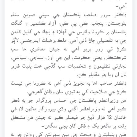
آھي-
ڊاڪٽر سرور صاحب پاڪستان جي سڀني صوبن سنڌ،
بلوچستان، پنجاب، ڪي پي ڪي، آزاد ڪشمير ۽ گلگت
بلتستان ۾ ڪرونا وائرس جي ڦهلاءُ ۽ بچاءُ جي کنيل قدمن
جي به تفصيلي ڄاڻ ڏني آھي، ملڪ ۾هيلٿ ايمرجنسي لاڳو
ڪرڻ تي زور ڀريو آهي ته جيئن معاشري جا سڀ
شرڪتڪار، يعني حڪومت، اين جي اوز، سماجي، سياسي،
تجارتي تنظيمون ۽ شخصيات سڀ گڏجي ھڪ پليٽ فارم
تان ان وبا جو مقابلو ڪن.
ڊاڪٽر صاحب اھا به تجويز ڏني آھي ته ڪرونا جي ٽيسٽ
ڪرڻ جي صلاحيت کي به تيزي سان وڌائڻ گھرجي.
ھن وزيراعظم پاڪستان جي احساس پروگرام جو به ذڪر
ڪيو آھي ته وزيراعظم اڳتي وڌي بيروزگار ماڻهن لاءِ في
خاندان 12 ھزار ڏيڻ جو فيصلو ڪيو ته جيئن ھن مشڪل
وقت ۾ ماڻھو بک ۽ فاقن کان بچي سگھن-
ھنن وينيليٽرن ۽ صحت جي ٻين سهولتن کي وڌائڻ جو به