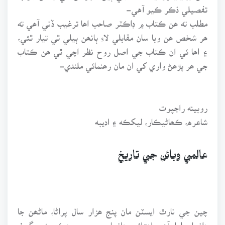
تفصيلي ذڪر ڪيو آهي-
مطلب ته ھن ڪتاب ۾ ڊاڪٽر صاحب اھا ترغيب ڏني آھي ته
ھر شخص ھن وبا سان مقابلي لاءِ ٻانھن ٻيلي ٿي تيار ٿئي،
۽ اھا ئي ان ڪتاب جي اصل روح نظر اچي ٿي ھن ڪتاب
جي ھر پڙھڻ واري کي ان مان رھنمائي ملندي-
روبينه راجپوت
شاعره، ڪھاڻيڪار، ليکڪه ۽ اديبه
عالمي وبائن جي تاريخ
چين جي نارٿ ايسٽن مان پنج ھزار سال پراڻا، ماڻھن جا
ڍانچا مليا آهن اھڙائي ڍانچا چين جي ھڪ ٻئي ڳوٺ