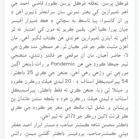
فوڪل پرسن، تعلقه فوڪل پرسن ڪووڊ قاضي احمد جي
اھم ذميوارين کي بھتر نموني سان سرانجام ڏنيون آهن ۽
پر ان کانسواءِ ٻيا ٽاسڪ به سچائي ۽ ھڪ ذميوار آفيسر
جيان پورا ڪيا آھن. يقين ڪريو ته مون کي اعتبار نه ٿو
اچي ته ايترن ذميوارين ھوندي ھن ڪتاب لکيو آھي. مان
اھڙن مثبت ڪم جو قدر ڪيان ٿو. ھر ممڪن مدد ڪرڻ جي
لاءِ حاضر آھيان. مان ان موقعي جو فائدو وٺندي. منھنجي
ٽيم جيڪا ڪووڊ جي ھن Pandemic ۾ رات ڏينھن اڳين
مورچي تي وڙھي رھي آھي. جنھن جي ڪري 25 ڊاڪٽر،
54 پيراميڊيڪل اسٽاف ۽ ، 20 ليڊي ھيلٿ ورڪرن ڪووڊ
۾ مبتلا ٿي ويا. جنھن ڪري نه فقط ڊاڪٽر، پيراميڊيڪل
اسٽاف ۽ ليڊي ھيلٿ ورڪرن خود ۽ بلڪه سندن خاندان پڻ
پريشانن ۾ شامل ٿيا، مالڪ جي مھر جو ڪووڊ جي ڪري
ڪو فرنٽ لائين ورڪر جو لاڏاڻو نه ٿيو آھي.
ڊاڪٽر محسن شاهه ڪمشنر صاحب ۽ مسٽر ابرار احمد جعفر
ڊپٽي ڪمشنرصاحب، پروفيسر ڊاڪٽر گلشن ميمڻ، وائس