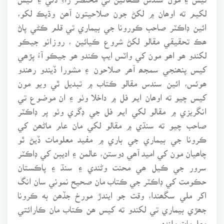
لکيم ته اوھان ۾ لکڻ جون صلاحيتون آھن وڌيڪ لکو،
ائين ڊاڪٽر صاحب ڪورونا جي بيماري تي قلم ڪڻي پاڻ
ھڪ تحقيقي مقالو لکڻ شروع ڪيائين ، روزانو جيڪو
لکندو ھو اھو مون کي واٽس ايپ ڪندو ھو جيڪو آءُ پڙھي
کيس پنھنجي سمجھ آھر صلاحون ۽ مشورا ڏيندو رھندو
ھوئس، ائين سندس مقالو ڪتاب ۾ تبديل ٿي ويو مون
کيس چيو ته اوھان ايم فل ۾ داخلا وٺو ۽ ان موضوع تي
انگريزي ۾ مقالو لکي ايم فل جي ڊگري وٺو پر ڊاڪٽر
صاحب چيو ته سنڌي ۾ مقالو لکي مان عام ماڻھن کي
ڪرونا جي بيماري جي باري ۾ مفيد معلومات ڏيڻ ٿو
چاھيان مون کي اميد آھي دوستن، عالمن ۽ اديبن کي ڊاڪٽر
سرور جي ڪيل ھي محنت وڻندي ۽ سنڌ ۽ پاڪستان
حڪومت کي ڊاڪٽر جي ڪتاب مان صحيح نموني سان انگ
اکر ملي سگھندا، وقت جو ايندڙ مورخ جڏھن به ڪرونا
جھڙي بيماري تي لکندو ته کيس ھن ڪتاب مان ڪارائتي
معلومات ملندي .