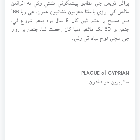
پراڻن ذريعن جي مطابق پيشنگوئي ڪئي وئي ته اثرائتن
ماڻھن کي ارڙي يا ماتا جھڙيون نشانيون ھيون. ھي وبا 166
قبل مسيح ۾ ختم ٿيڻ کان 9 سال پوءِ ٻيھر شروع ٿي.
جنھن ۾ 50 لک ماڻھو دنيا کان رخصت ٿيا. جنھن ۾ روم
جي سڄي فوج تباھ ٿي وئي.
PLAGUE of CYPRIAN
سائيپرين جو طاعون