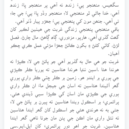
سگھيس، منھنجو پيءُ زنده نه آھي پر منھنجو ڀاءُ زنده
آھي، خدا ڄاڻي ٿو منھنجي لاءِ منھنجو وڏو ڀاءُ پيءُ جي جاءِ
تي آھي. جنھن مون کي پنھنجي پيءُ جھڙو پيار ڏنو آهي.
باقي منھنجي پنھنجي زندگي غربت جي ھيٺين لڪير کان
گھٽ گذري آھي، ھارپو، مزدوري، ڳاھ ڳاھڻ، مال چارڻ، فصل
لڙڻ، کاٽي کڻڻ ۽ بکون ڪاٽڻ جھڙا مڙئي عمل ڪري چڪو
آهيان.
غربت جو ھي حال به گذريو آهي جو پائڻ جي لاءِ ڪپڙا نه
ھوندا ھئا .اسين ننڍا ھوندا ھئاسين ته يوريا ڪلر ڪپڙي
جي ٻوري ۾ ايندو ھو. زمين ۾ ڪلر ڇٽي ڪلر واري ٻوري
گھر آڻيندا ھئاسين ته اسان جي جيجل ماءُ ان ڪلر واري
ٻوري جي ڪپڙي مان اسان کي ڪپڙا سبي ڏيندي ھئي.
پرائمريءَ ۾ اسڪول ويندا ھئاسين ته پيرن ۾ پائڻ جي لاءِ
جتي به نه ھوندي ھئي جو اسڪول کان گھر ايندا ھئاسين
ته تتل واري مان اڪن جي پنن مان جوتا ٺاھي گھر ايندا
ھئاسين. غربت جو اھو دور پرائمريءَ کان ايل.ايم.سي