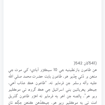
(541کان 542(
ھن طاعون بازنطينيه جي 10 سيڪڙو آباديءَ کي موت جي
منھن ۾ ڏئي ڇڏيو هو. طاعون بابت حضرت محمد صلي الله
عليه وآله وسلم جن فرمايو ته، “طاعون ھڪ عذاب آھي،
جيڪو پھريائين بني اسرائيل جي ھڪ گروھ تي موڪليو
ويو ھو”. پاڻصه جن اهو به فرمايو ته اهڙو طاعون گذريل
امت تي به موڪليو ويو ھو. جيڪڏھن ڪنھن جڳھ تان