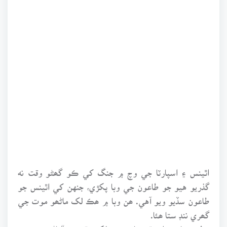
اٿينس ۽ اسپارٽا جي وچ ۾ جنگ کي ڪو گھڻو وقت نه
گذريو هيو جو طاعون جي وبا پکڙي، جنهن کي اٿينس جو
طاعون سڏيو ويو آهي. ھن وبا ۾ ھڪ لک ماڻھو موت جي
گھري ننڊ ستا ھئا.
عظيم تاريخدان ٿيوسائڊيڊس لکي ٿو ته “ماڻھون سٺي