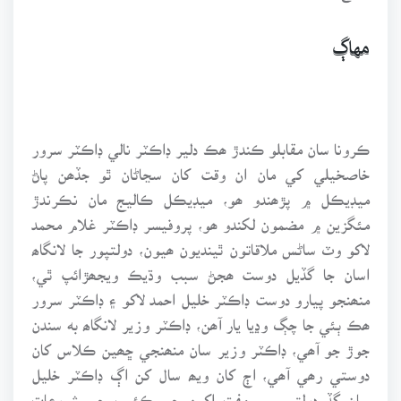
مهاڳ
ڪرونا سان مقابلو ڪندڙ ھڪ دلير ڊاڪٽر نالي ڊاڪٽر سرور
خاصخيلي کي مان ان وقت کان سڃاڻان ٿو جڏھن پاڻ
ميڊيڪل ۾ پڙھندو ھو، ميڊيڪل ڪاليج مان نڪرندڙ
مئگزين ۾ مضمون لکندو ھو، پروفيسر ڊاڪٽر غلام محمد
لاکو وٽ ساڻس ملاقاتون ٿينديون ھيون، دولتپور جا لانگاھ
اسان جا گڏيل دوست ھجڻ سبب وڌيڪ ويجھڙائپ ٿي،
منھنجو پيارو دوست ڊاڪٽر خليل احمد لاکو ۽ ڊاڪٽر سرور
ھڪ ٻئي جا چڳ وڍيا يار آھن، ڊاڪٽر وزير لانگاھ به سندن
جوڙ جو آھي، ڊاڪٽر وزير سان منھنجي ڇھين ڪلاس کان
دوستي رھي آھي، اڄ کان ويھ سال کن اڳ ڊاڪٽر خليل
سان گڏ دولتپور ۾ مفت اکين جي ڪئمپ جي شروعات