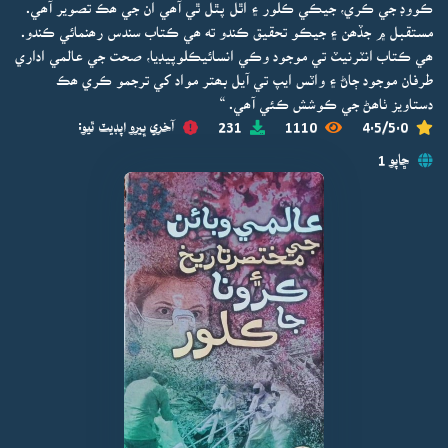
ڪووڊ جي ڪري، جيڪي ڪلور ۽ اٿل پٿل ٿي آھي ان جي ھڪ تصوير آھي.
مستقبل ۾ جڏھن ۽ جيڪو تحقيق ڪندو ته ھي ڪتاب سندس رھنمائي ڪندو.
ھي ڪتاب انٽرنيٽ تي موجود وڪي انسائيڪلوپيڊيا، صحت جي عالمي اداري
طرفان موجود ڄاڻ ۽ واٽس ايپ تي آيل بھتر مواد کي ترجمو ڪري ھڪ
دستاويز ٺاھڻ جي ڪوشش ڪئي آھي. “
4.5/5.0
1110
231
آخري ڀيرو اپڊيٽ ٿيو:
ڇاپو 1