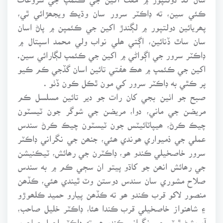
ڪئي سين، ته ڊاڪٽر سرور سان وڌيڪ ويجھڙائي ٿي،
پھريائين دولتپور ۾ لڳندڙ اکين جي ڪئمپن ۾ پاڻ اسان
سان ساٿ ڏنائين، اڳتي ھلي نواب ولي محمد اسپتال ۾
ڊاڪٽر سرور جي اڳواڻي ۾ اکين جي ڪئمپ لڳارائي سين.
اکين جي ڪئمپ ۾ ھڪ ھفتي تائين اسان گڏجي ڪم ڪيو
پر ڪٿي به ڊاڪٽر سرور کي مون ٿڪل ڪون ڏٺو .
صبح جو اٺين بجي کان رات جو دير تائين مسلسل ڪم
مريضن جي ماني، دوا، مريضن جي شوگر جون ٽيسٽون
چيڪ ڪرڻ، ھيپاٽائيٽس جون ٽيسٽون چيڪ ڪرڻ سندس
عملي جي ذميواري ھوندي ھئي، جنھن جي نگراني ڊاڪٽر
سرور خاصخيلي ڪندو ھو، ڊاڪٽرن جي رھائش، ٽيڪنيشن
جي رھائش انھن جو کاڌو پيتو ان سڄي ڪم ۾ به سندس
صلاح مشوري سان سندس دوستن وٽ ٿيندي ھئي، ڪڏھن
منصور لاکو قرب ڪندو ھو ته ڪڏھن پيارو حميد ڪلھوڙو
۽ شاھنواز خاصخيلي قرب ڪندا ھئا، ڊاڪٽر خليل صاحب،
آپريشڻ ٿيٽر جي نگراني ڪندو ھو ته ڊاڪٽر اجمل صاحب،