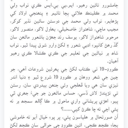
ڄامشورو تائين رھيو. ايم.بي بي.ايس ڪري نواب ولي
محمد ۾ ڪلينڪ ھلائي ٻچا تاتيم ۽ پنھنجي اولاد کي
پڙھايم، نواب ولي محمد جي دوستن سائين نذير کوکر،
مجيب ماڇي، شاھنواز خاصخيلي، بھاول لاکو، منصور لاکو،
مرحوم شاھنواز لاکو، يوسف رند جھڙن باشعور ماڻھن سان
گڏ رھڻ کانپوءِ ادبي شعور ۽ لکڻ وارو شوق پيدا ٿيو. نواب
شاھ ۾ نياڻين جي تعليم جي ڪري ڪشالا ڪري رھيو
آھيان.
ڪووڊ-19 تي ڪتاب لکڻ جي پھرئين شروعات آھي، جو
چين جي شھر ووھان ۾ ڪووڊ 19 شروع ٿيو ۽ دنيا اندر
تيزي سان ھي وبا ڦھلجي وئي جنھن بيدردي سان، رستن
تي تڙپندڙ لاش ڏسي، حساس ماڻھون جو جيءُ جھري ٿي
پيو، اھڙي پريشاني واري ماحول ۾ ڪا ڳالھ سمجھ ۾ نه
پئي اچي ته ڇا ڪرڻ کپي......؟
اُن صورتحال ۾ ھلياسون پئي، پر پوءِ خيال آيو ته خاموشي
بجاءِ ڪجھ ڪجي، ائين ڪووڊ جي حوالي سان ڪجھ لکڻ