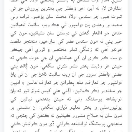
سفارش لاءِ نه آيو، اھو ڊاڪٽر جي بھترين پرورش جو ئي
ثبوت ھيو، جو سندس اولاد محنت سان پڙھيو، نواب ولي
محمد ۾ رھندي پاڻ دولتپور تي ھڪ ويب سائيٽ ٺاھيائين
جنھن جو اظھار گھڻن ئي دوستن سان ڪيائين، مون کي
خبر پئي ته مون سندس ڪم کي ساراھيو، منھنجو مقصد
ھوندو آھي ته زندگي تمام مختصر ۽ ٿوري آهي جيڪو
دوست ڪم ڪري ان کي ھمٿائجي ان جي عزت ڪجي ته
جيئن ھو وڌيڪ بھتر ڪم ڪري سگھي، مون ڳالھ پئي
ڪئي ڊاڪٽر سرور جي ان ويب سائيٽ ٺاهڻ جي ان تي پاڻ
دولتپور جو تعارف، ملھ پھلوانن جو تعارف عالمن ۽ اديبن
جو مختصر ذڪر ڪيائين، اڳتي ھلي کيس شوق ٿيو ته پاڻ
نوابشاهه پوسٽنگ وٺي ته جيئن پنھنجي نياڻين کي
يونيورسٽي ۾ بھتر تعليم ڏياري سگھي، ان سلسلي ۾
مون سان به صلاح مشورو ڪيائين ته ڪنھن کي چئجي ته
منھنجي پوسٽنگ نوابشاهه ڪرائي ڏي مون ڪوشش ڪئي
پر مون کان سندس پوسٽنگ ڪونه ٿي سگھي. پاڻ اھڙي