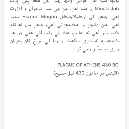
Miaozi Jan ۾ مليا آهن، جن جي عمر نوجوان ۽ اڌڙوٽ
آھي، جنھن کي آرڪيالاجيڪل Human Magna سڏيو
آھي. ھنن ڍانچن ۾ ھڪجھڙائي آھي، جنھن مان اھواخذ
ڪيو ويو آهي ته اھا وبا ھڪ ئي وقت آئي ھئي جو ھو
ڪجھه به نه ڪري سگھيا. ان وبا کي تاريخ کان پھريان
واري وبا سڏيو وڃي ٿو .
PLAGUE OF ATHENS 430 BC
(اٿينس جو طاعون 430 قبل مسيح)