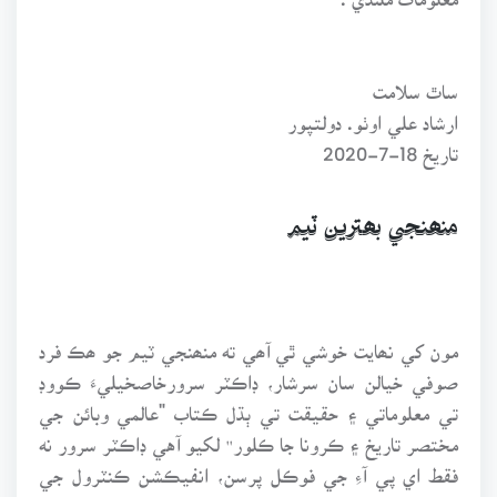
ساٿ سلامت
ارشاد علي اوٺو. دولتپور
تاريخ 18-7-2020
منھنجي بھترين ٽيم
مون کي نھايت خوشي ٿي آھي ته منھنجي ٽيم جو ھڪ فرد
صوفي خيالن سان سرشار، ڊاڪٽر سرورخاصخيليءَ ڪووڊ
تي معلوماتي ۽ حقيقت تي ٻڌل ڪتاب "عالمي وبائن جي
مختصر تاريخ ۽ ڪرونا جا ڪلور'' لکيو آهي ڊاڪٽر سرور نه
فقط اي پي آءِ جي فوڪل پرسن، انفيڪشن ڪنٽرول جي