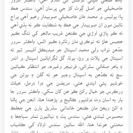
خاصخيلي جو اصل ڳوٺ کڙ جي ڀرسان آهي، سندس ھڪ
ڀاءُ پوليس ۾ محمد خان خاصخيلي صوبيدار رھيو آھي پراڄ
تائين مون ان صوبيدار جي ھڪ به شڪايت ڪو نه ٻڌي آھي
ته ڪو پاڙي اوڙي جي ڪنھن غريب ماڻھو کي تنگ ڪيو
ھجيس ھاڻ ته نوڪري مان رٽائرڊ ڪيو اٿس، ڊاڪٽر سرور
جڏھن نواب ولي محمد اسپتال جو ميڊيڪل آفيسر ٿيو ته
اسپتال جي پلاٽ ۾ وڻ، ٻوٽا، گل لڳرايائين اسپتال ۾ اندر
۽ ٻاھر صفائي سٿرائي، فرنيچر وغيره، جو انتظام ڪيائين
سچ ته ڪڏھن به اسپتال وڃبو ھو ته گلن ۽ ٻوٽن جي
خوشبو پئي ايندي ھئي. مريضن جي دوا درمل، ھيلٿ
ورڪرس جو خيال رکڻ ڪو ھن کان سکي. ڊاڪٽر سرور جا
ٻار به اسان وٽ دولتپور ڪاليج ۾ پڙھندا ھئا، انھن جي پالنا
۽ اٿڻ ويھڻ مان ڪنھن خانداني سڌريل ٻارن جي جھلڪ
محسوس ٿيندي ھئي، سندس پٽ ۽ نياڻيون تمام سٻاجھا ۽
محنتي ھوندا ھئا، الله سائين سندس اولاد کي ڪامياب
ڪري اسان وٽ ڪڏھن به ڊاڪٽر پنھنجي اولاد جي غلط