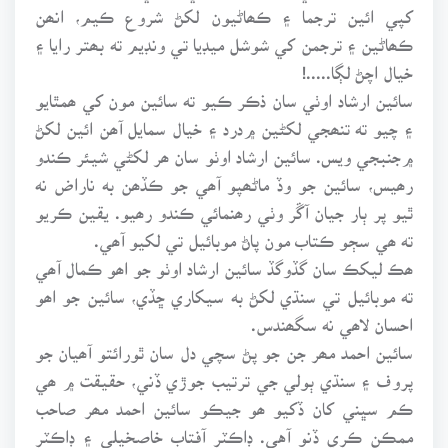
کپي ائين ترجما ۽ ڪھاڻيون لکڻ شروع ڪيم، انھن
ڪھاڻين ۽ ترجمن کي شوشل ميڊيا تي ونڊيم ته بھتر رايا ۽
خيال اچڻ لڳا.....!
سائين ارشاد اوٺي سان ذڪر ڪيو ته سائين مون کي ھمٿايو
۽ چيو ته تنھجي لکڻين ۾درد ۽ خيال سمايل آھن ائين لکڻ
۾جنبجي ويس. سائين ارشاد اوٺو سان ھر لکڻي شيئر ڪندو
رھيس، سائين جو وڏ ماڻھپو آھي جو ڪڏھن به ناراض نه
ٿيو پر ٻار جيان آڱر وٺي رھنمائي ڪندو رھيو. يقين ڪريو
ته ھي سڄو ڪتاب مون پاڻ موبائيل تي لکيو آھي.
ھڪ ليکڪ سان گڏوگڏ سائين ارشاد اوٺو جو اھو ڪمال آھي
ته موبائيل تي سنڌي لکڻ به سيکاري ڇڏي، سائين جو اھو
احسان لاھي نه سگھندس.
سائين احمد مھر جن جو پڻ سچي دل سان ٿورائتو آھيان جو
پروف ۽ سنڌي ٻولي جي ترتيب جوڙي ڏني، حقيقت ۾ ھي
ڪم سڀني کان ڏکيو ھو جيڪو سائين احمد مھر صاحب
ممڪن ڪري ڏنو آهي. ڊاڪٽر آفتاب خاصخيلي ۽ ڊاڪٽر