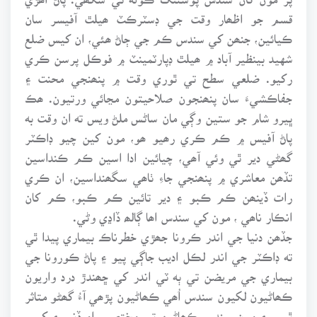
قسم جو اظھار وقت جي ڊسٽرڪٽ ھيلٿ آفيسر سان
ڪيائين، جنھن کي سندس ڪم جي ڄاڻ ھئي، ان کيس ضلع
شهيد بينظير آباد ۾ ھيلٿ ڊپارٽمينٽ ۾ فوڪل پرسن ڪري
رکيو. ضلعي سطح تي ٿوري وقت ۾ پنھنجي محنت ۽
جفاڪشيءَ سان پنھنجون صلاحيتون مڃائي ورتيون. ھڪ
ڀيرو شام جو ستين وڳي مان ساڻس ملڻ ويس ته ان وقت به
پاڻ آفيس ۾ ڪم ڪري رھيو ھو، مون کين چيو ڊاڪٽر
گھڻي دير ٿي وئي آھي، چيائين ادا اسين ڪم ڪنداسين
تڏھن معاشري ۾ پنھنجي جاءِ ٺاھي سگھنداسين، ان ڪري
رات ڏينھن ڪم ڪبو ۽ دير تائين ڪم ڪبو، ڪم کان
انڪار ناھي ، مون کي سندس اھا ڳالھ ڏاڍي وڻي.
جڏھن دنيا جي اندر ڪرونا جھڙي خطرناڪ بيماري پيدا ٿي
ته ڊاڪٽر جي اندر لڪل اديب جاڳي پيو ۽ پاڻ ڪورونا جي
بيماري جي مريضن تي ٻه ٽي اندر کي ڇھندڙ درد واريون
ڪھاڻيون لکيون سندس اُھي ڪھاڻيون پڙھي آءُ گھڻو متاثر
ٿيس ۽ مون سندس ڪھاڻين تي مختصر راءِ ڏني ۽ کيس