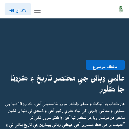
لاگ ان
مختلف موضوع
عالمي وبائن جي مختصر تاريخ ۽ ڪرونا
جا ڪلور
ھن ڪتاب جو ليکڪ ۽ محقق ڊاڪٽر سرور خاصخيلي آھي. ڪووڊ 19 دنيا جي
سماجي ۽ معاشي ڍانچي کي تباھ ڪري رکيو آھي ۽ ڏسندي ئي دنيا ۾ لکين
ماڻھو ھن موتمار وبا جو شڪار ٿيا آھن. ڊاڪٽر سرور لکي ٿو:
”حقيقت ۾ ھي ھڪ دستاويز آھي جيڪي وبائي بيمارين جي تاريخ ٻڌائي ٿي ۽