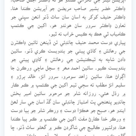
ڊاڪٽر خضر بشير صاحب مريضن جو آپريشن ڪندا ھئا.
ڊاڪٽر حنيف کوکر به اسان سان ساٿ ڏنو انھن سڀني جو
تعاون ڊاڪٽر سرور سان ھوندو ھو، اکين جي ڪئمپ
ڪامياب ٿي ھڪ به ڪيس خراب نه ٿيو.
پياري دوست محمد حنيف چانڊئي ٽن ڏينھن تائين ڊاڪٽرن
جي رھائش ۽ کاڌي پيتي جو بندوبست ڪري ڏنو، سائين
دادن شاہه به ٽيڪنيشن جي رھائش ۽ کاڍي پيتي جو
بندوبست ڪيو. سائين احمد مھر ۽ سچل ماڇي ورڪرن جا
اڳواڻ ھئا، سائين زاھد سومرو، سرور انڙ، خالد ٻرڙو ۽
سليم انڙ مطلب ته سڄي ٽيم اکين جي ڪئمپ ۾ ڪم ڪار
۾ رڌل ھئي. روزانه شام جو مرحوم سائين امير بخش
چانڊيو پنھنجي پٽ امتياز چانڊئي سان گڏ اسان جي سار لھڻ
ايندو ھو، صبح جو ھڪڙا دوست ۽ ورڪر شام جو ٻيا دوست
۽ ورڪر خدا ڪارڻ مفت اکين جي ڪئمپ ۾ ڪم پيا ڪندا
ھئا، دولتپور ڪاليج جي شاگردن ڪم ۾ گھڻو ساٿ ڏنو، ڇا
ڳالھ ڪجي سڀني دوستن کي سلام آھي، ڊاڪٽر سرور