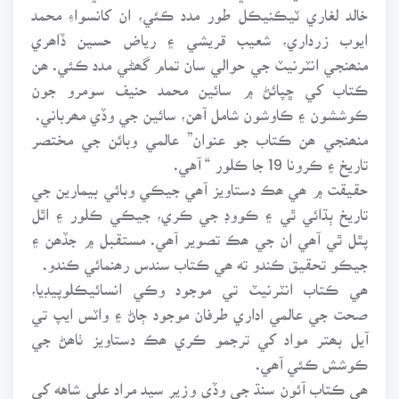
خالد لغاري ٽيڪنيڪل طور مدد ڪئي، ان کانسواءِ محمد
ايوب زرداري، شعيب قريشي ۽ رياض حسين ڏاھري
منھنجي انٽرنيٽ جي حوالي سان تمام گھڻي مدد ڪئي. ھن
ڪتاب کي ڇپائڻ ۾ سائين محمد حنيف سومرو جون
ڪوششون ۽ ڪاوشون شامل آھن، سائين جي وڏي مھرباني.
منھنجي ھن ڪتاب جو عنوان” عالمي وبائن جي مختصر
تاريخ ۽ ڪرونا 19 جا ڪلور “ آهي.
حقيقت ۾ ھي ھڪ دستاويز آھي جيڪي وبائي بيمارين جي
تاريخ ٻڌائي ٿي ۽ ڪووڊ جي ڪري، جيڪي ڪلور ۽ اٿل
پٿل ٿي آھي ان جي ھڪ تصوير آھي. مستقبل ۾ جڏھن ۽
جيڪو تحقيق ڪندو ته ھي ڪتاب سندس رھنمائي ڪندو.
ھي ڪتاب انٽرنيٽ تي موجود وڪي انسائيڪلوپيڊيا،
صحت جي عالمي اداري طرفان موجود ڄاڻ ۽ واٽس ايپ تي
آيل بھتر مواد کي ترجمو ڪري ھڪ دستاويز ٺاھڻ جي
ڪوشش ڪئي آھي.
ھي ڪتاب آئون سنڌ جي وڏي وزير سيد مراد علي شاهه کي