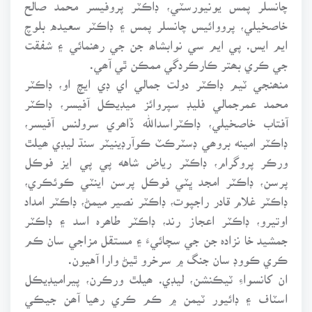
چانسلر پمس يونيورسٽي، ڊاڪٽر پروفيسر محمد صالح
خاصخيلي، پرووائيس چانسلر پمس ۽ ڊاڪٽر سعيده بلوچ
ايم ايس. پي ايم سي نوابشاھ جن جي رھنمائي ۽ شفقت
جي ڪري بھتر ڪارڪردگي ممڪن ٿي آھي.
منھنجي ٽيم ڊاڪٽر دولت جمالي اي ڊي ايچ او، ڊاڪٽر
محمد عمرجمالي فليڊ سپروائز ميڊيڪل آفيسر، ڊاڪٽر
آفتاب خاصخيلي، ڊاڪٽراسداللہ ڏاھري سرولنس آفيسر،
ڊاڪٽر امينه بروھي ڊسٽرڪٽ ڪوآرڊينيٽر سنڌ ليڊي ھيلٿ
ورڪر پروگرام، ڊاڪٽر رياض شاهه پي پي ايز فوڪل
پرسن، ڊاڪٽر امجد ڀٽي فوڪل پرسن اينٽي ڪوئڪري،
ڊاڪٽر غلام قادر راجپوت، ڊاڪٽر نصير ميمڻ، ڊاڪٽر امداد
اوتيرو، ڊاڪٽر اعجاز رند، ڊاڪٽر طاھرہ اسد ۽ ڊاڪٽر
جمشيد خا نزادہ جن جي سچائيءَ ۽ مستقل مزاجي سان ڪم
ڪري ڪووڊ سان جنگ ۾ سرخرو ٿيڻ وارا آهيون.
ان کانسواءِ ٽيڪنشن، ليڊي. ھيلٿ ورڪرن، پيراميڊيڪل
اسٽاف ۽ ڊائيور ٽيمن ۾ ڪم ڪري رھيا آھن جيڪي