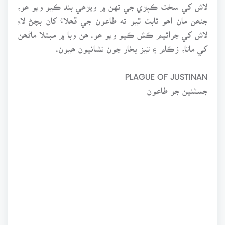
لاش کي سخت ڪپڙي جي تهن ۾ ويڙهي بند ڪيو ويو ھو،
جنھن مان اھو ثابت ٿيو ته طاعون جي ڦھلاءُ کان بچڻ لاءِ
لاش کي جراثيم ڪش ڪيو ويو ھو. ھن وبا ۾ مبتلا ماڻھن
کي ماتا، زڪام ۽ تيز بخار جون نشانيون ھيون.
PLAGUE OF JUSTINAN
جسٽنين جو طاعون