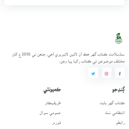
سنڌسلامت ڪتاب گهر ھڪ آن لائين لائبريري آھي، جنھن تي 2010ع کان
مختلف موضوعن تي ڪتاب رکيا پيا وڃن.
ڳنڍجو
ڪميونٽي
ڪتاب گهر بابت
طريقيڪار
انتظامي سَٿ
عمومي سوال
رابطو
فورم