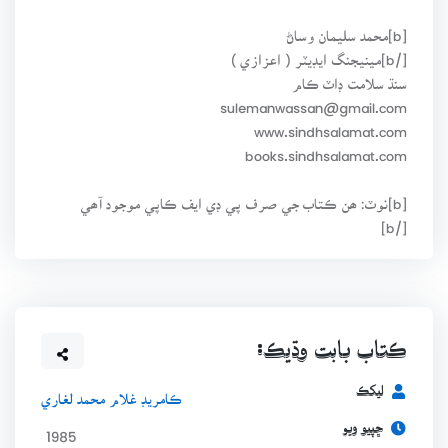
[b]محمد سليمان وساڻ
[/b]مينيجنگ ايڊيٽر ( اعزازي )
سنڌ سلامت ڊاٽ ڪام
sulemanwassan@gmail.com
www.sindhsalamat.com
books.sindhsalamat.com
[b]نوٽ: ھن ڪتاب جي صرف پي ڊي ايف ڪاپي موجود آھي
[/b]
ڪتاب بابت وڌيڪ:
ليکڪ
ڪامريڊ غلام محمد لغاري
ڇپيو ويو
1985