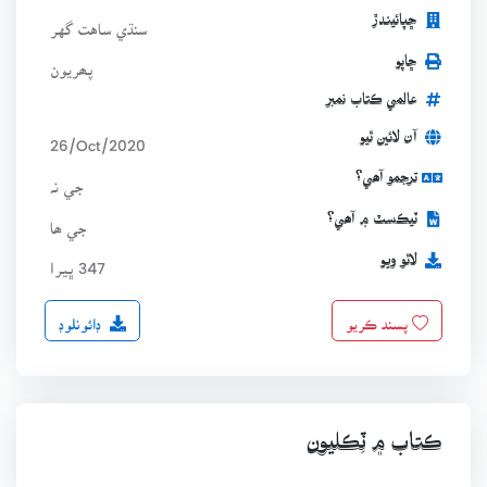
ڇپائيندڙ
سنڌي ساهت گهر
ڇاپو
پھريون
عالمي ڪتاب نمبر
آن لائين ٿيو
26/Oct/2020
ترجمو آھي؟
جي نہ
ٽيڪسٽ ۾ آھي؟
جي ھا
لاٿو ويو
347 ڀيرا
ڊائونلوڊ
پسند ڪريو
ڪتاب ۾ ٽِڪليون