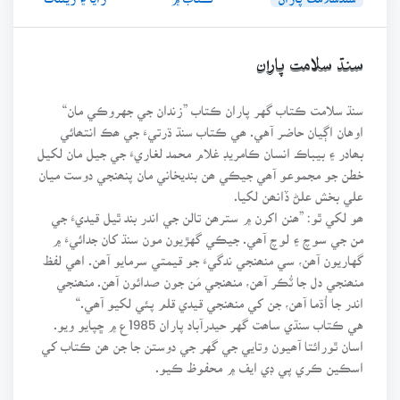
سنڌ سلامت پاران
سنڌ سلامت ڪتاب گهر پاران ڪتاب ”زندان جي جهروڪي مان“
اوهان اڳيان حاضر آهي. ھي ڪتاب سنڌ ڌرتيءَ جي ھڪ انتھائي
بھادر ۽ بيباڪ انسان ڪامريڊ غلام محمد لغاريءَ جي جيل مان لکيل
خطن جو مجموعو آھي جيڪي ھن بنديخاني مان پنھنجي دوست ميان
علي بخش علڻ ڏانھن لکيا.
ھو لکي ٿو: ”ھنن اکرن ۾ سترھن تالن جي اندر بند ٿيل قيديءَ جي
من جي سوچ ۽ لوچ آھي. جيڪي گهڙيون مون سنڌ کان جدائيءَ ۾
گهاريون آھن، سي منھنجي ندگيءَ جو قيمتي سرمايو آھن. اھي لفظ
منھنجي دل جا ٽُڪر آھن، منھنجي مَن جون صدائون آھن. منھنجي
اندر جا اُڌما آھن، جن کي منھنجي قيدي قلم پئي لکيو آھي.“
هي ڪتاب سنڌي ساھت گهر حيدرآباد پاران 1985ع ۾ ڇپايو ويو.
اسان ٿورائتا آھيون وتايي جي گهر جي دوستن جا جن ھن ڪتاب کي
اسڪين ڪري پي ڊي ايف ۾ محفوظ ڪيو.