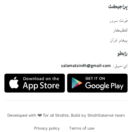
پراجيڪٽ
فونٽ سرور
لفظيڪار
پيغامِ قرآن
رابطو
اي-ميل:
salamatsindh@gmail.com
Developed with ❤️ for all Sindhis. Build by
SindhSalamat
team
Privacy policy
Terms of use