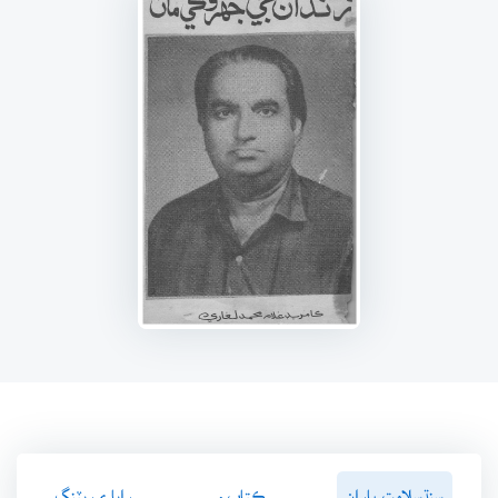
سنڌسلامت پاران
ڪتاب ۾
رايا ۽ ريٽنگ