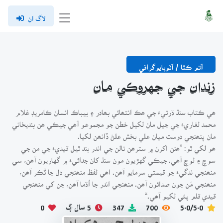
لاگ ان
آتم ڪٿا / آٽوبايوگرافي
زندان جي جهروڪي مان
ھي ڪتاب سنڌ ڌرتيءَ جي ھڪ انتھائي بھادر ۽ بيباڪ انسان ڪامريڊ غلام
محمد لغاريءَ جي جيل مان لکيل خطن جو مجموعو آھي جيڪي ھن بنديخاني
مان پنھنجي دوست ميان علي بخش علڻ ڏانھن لکيا.
ھو لکي ٿو: ”ھنن اکرن ۾ سترھن تالن جي اندر بند ٿيل قيديءَ جي من جي
سوچ ۽ لوچ آھي. جيڪي گهڙيون مون سنڌ کان جدائيءَ ۾ گهاريون آھن، سي
منھنجي ندگيءَ جو قيمتي سرمايو آھن. اھي لفظ منھنجي دل جا ٽُڪر آھن،
منھنجي مَن جون صدائون آھن. منھنجي اندر جا اُڌما آھن، جن کي منھنجي
قيدي قلم پئي لکيو آھي.“
5.0/5.0
700
347
5 سال اڳ
0