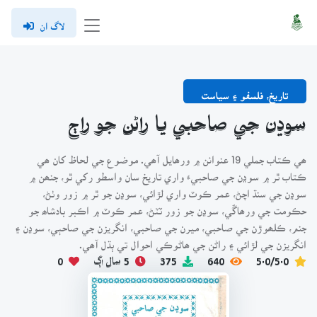
لاگ ان
تاريخ، فلسفو ۽ سياست
سوڍن جي صاحبي يا راڻن جو راڄ
ھي ڪتاب جملي 19 عنوانن ۾ ورھايل آھي. موضوع جي لحاظ کان ھي
ڪتاب ٿر ۾ سوڍن جي صاحبيءََ واري تاريخ سان واسطو رکي ٿو، جنھن ۾
سوڍن جي سنڌ اچڻ، عمر ڪوٽ واري لڙائي، سوڍن جو ٿر ۾ زور وٺڻ،
حڪومت جي ورھاڱي، سوڍن جو زور ٽٽڻ، عمر ڪوٽ ۾ اڪبر بادشاھ جو
جنم، ڪلھوڙن جي صاحبي، ميرن جي صاحبي، انگريزن جي صاحٻي، سوڍن ۽
انگريزن جي لڙائي ۽ راڻن جي ھاڻوڪي احوال تي ٻڌل آھي.
5.0/5.0
640
375
5 سال اڳ
0