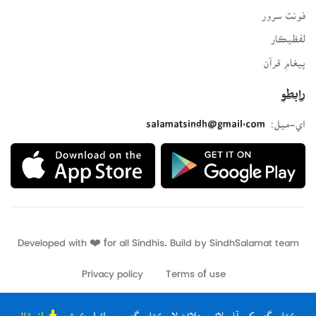
فونٽ سرور
لفظيڪار
پيغامِ قرآن
رابطو
اي-ميل:
salamatsindh@gmail.com
Developed with ❤️ for all Sindhis. Build by
SindhSalamat
team
Privacy policy
Terms of use
ڪتاب گهر کي آف لائين ھلائڻ لاءِ ڪتاب گهر جي ائپليڪيشن
انسٽال