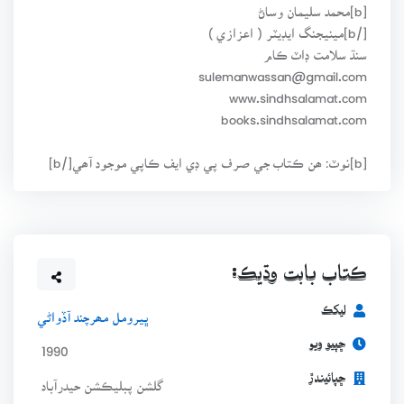
[b]محمد سليمان وساڻ
[/b]مينيجنگ ايڊيٽر ( اعزازي )
سنڌ سلامت ڊاٽ ڪام
sulemanwassan@gmail.com
www.sindhsalamat.com
books.sindhsalamat.com
[b]نوٽ: ھن ڪتاب جي صرف پي ڊي ايف ڪاپي موجود آھي[/b]
ڪتاب بابت وڌيڪ:
ليکڪ
ڀيرومل مھرچند آڏواڻي
ڇپيو ويو
1990
ڇپائيندڙ
گلشن پبليڪشن حيدرآباد