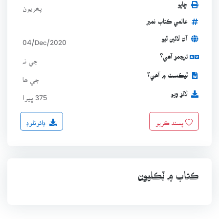
ڇاپو
پھريون
عالمي ڪتاب نمبر
آن لائين ٿيو
04/Dec/2020
ترجمو آھي؟
جي نہ
ٽيڪسٽ ۾ آھي؟
جي ھا
لاٿو ويو
375 ڀيرا
ڊائونلوڊ
پسند ڪريو
ڪتاب ۾ ٽِڪليون