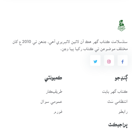
سنڌسلامت ڪتاب گهر ھڪ آن لائين لائبريري آھي، جنھن تي 2010ع کان
مختلف موضوعن تي ڪتاب رکيا پيا وڃن.
ڳنڍجو
ڪميونٽي
ڪتاب گهر بابت
طريقيڪار
انتظامي سَٿ
عمومي سوال
رابطو
فورم
پراجيڪٽ