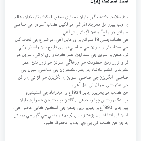
سنڌ سلامت پاران
سنڌ سلامت ڪتاب گهر پاران نامياري محقق، ليکڪ، تاريخدان، عالم
۽ اديب ڀيرو مل مھرچند آڏواڻي جو لکيل ڪتاب ”سوڍن جي صاحبي
يا راڻن جو راڄ“ اوھان اڳيان پيش آهي.
ھي ڪتاب جملي 19 عنوانن ۾ ورھايل آھي. موضوع جي لحاظ کان
ھي ڪتاب ٿر ۾ سوڍن جي صاحبيءََ واري تاريخ سان واسطو رکي
ٿو، جنھن ۾ سوڍن جي سنڌ اچڻ، عمر ڪوٽ واري لڙائي، سوڍن جو
ٿر ۾ زور وٺڻ، حڪومت جي ورھاڱي، سوڍن جو زور ٽٽڻ، عمر
ڪوٽ ۾ اڪبر بادشاھ جو جنم، ڪلھوڙن جي صاحبي، ميرن جي
صاحبي، انگريزن جي صاحٻي، سوڍن ۽ انگريزن جي لڙائي ۽ راڻن
جي ھاڻوڪي احوال تي ٻڌل آھي.
ھن ڪتاب جو پھريون ڇاپو 1924ع ۾ حيدرآباد جي اسٽينڊرڊ
پرنٽنگ ورڪس ڇپايو، جڏھن تہ گلشن پبليڪيشن حيدرآباد پاران
ٻيو ڇاپو 1990ع ۾ ڇپايو ويو، جنھن جي اسڪين ڪاپي حاضر آھي.
اسان ٿورائتا آھيون پڙھندڙ نسل (پ ن) ۽ وتايي جي گهر جي دوستن
جا جن ھن ڪتاب کي پي ڊي ايف ۾ محفوظ ڪيو.