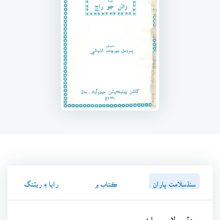
سنڌسلامت پاران
ڪتاب ۾
رايا ۽ ريٽنگ