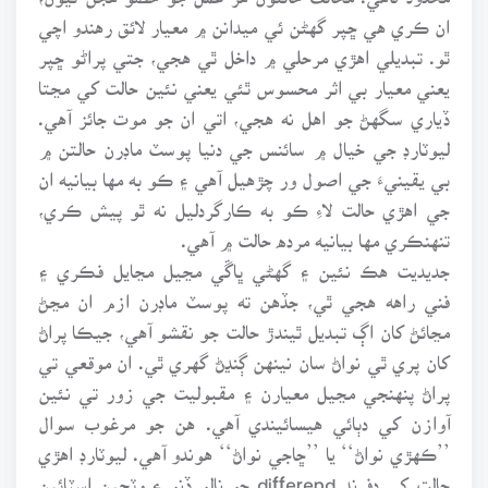
ان ڪري هي ڇپر گهڻن ئي ميدانن ۾ معيار لائق رهندو اچي
ٿو. تبديلي اهڙي مرحلي ۾ داخل ٿي هجي، جتي پراڻو ڇپر
يعني معيار بي اثر محسوس ٿئي يعني نئين حالت کي مڃتا
ڏياري سگهڻ جو اهل نه هجي، اتي ان جو موت جائز آهي.
ليوٽارڊ جي خيال ۾ سائنس جي دنيا پوسٽ ماڊرن حالتن ۾
بي يقينيءَ جي اصول ور چڙهيل آهي ۽ ڪو به مها بيانيه ان
جي اهڙي حالت لاءِ ڪو به ڪارگردليل نه ٿو پيش ڪري،
تنهنڪري مها بيانيه مرده حالت ۾ آهي.
جديديت هڪ نئين ۽ گهڻي ڀاڱي مڃيل مڃايل فڪري ۽
فني راهه هجي ٿي، جڏهن ته پوسٽ ماڊرن ازم ان مڃڻ
مڃائڻ کان اڳ تبديل ٿيندڙ حالت جو نقشو آهي، جيڪا پراڻ
کان پري ٿي نواڻ سان نينهن ڳنڍڻ گهري ٿي. ان موقعي تي
پراڻ پنهنجي مڃيل معيارن ۽ مقبوليت جي زور تي نئين
آوازن کي دٻائي هيسائيندي آهي. هن جو مرغوب سوال
’’ڪهڙي نواڻ‘‘ يا ’’ڇاجي نواڻ‘‘ هوندو آهي. ليوٽارڊ اهڙي
حالت کي ڊفرنڊ differend جو نالو ڏنو ۽ وٽجين اسٽائين