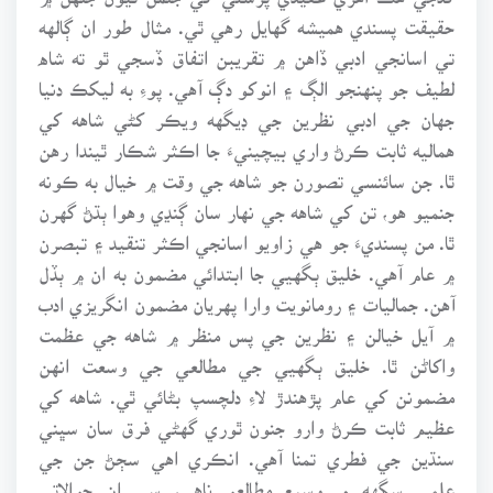
حقيقت پسندي هميشه گهايل رهي ٿي. مثال طور ان ڳالهه
تي اسانجي ادبي ڏاهن ۾ تقريبن اتفاق ڏسجي ٿو ته شاه
لطيف جو پنهنجو الڳ ۽ انوکو دڳ آهي. پوءِ به ليکڪ دنيا
جهان جي ادبي نظرين جي ڊيگهه ويڪر کڻي شاهه کي
هماليه ثابت ڪرڻ واري بيچينيءَ جا اڪثر شڪار ٿيندا رهن
ٿا. جن سائنسي تصورن جو شاهه جي وقت ۾ خيال به ڪونه
جنميو هو، تن کي شاهه جي نهار سان ڳنڍي وهوا ٻڌڻ گهرن
ٿا. من پسنديءَ جو هي زاويو اسانجي اڪثر تنقيد ۽ تبصرن
۾ عام آهي. خليق ٻگهيي جا ابتدائي مضمون به ان ۾ ٻڏل
آهن. جماليات ۽ رومانويت وارا پهريان مضمون انگريزي ادب
۾ آيل خيالن ۽ نظرين جي پس منظر ۾ شاهه جي عظمت
واکاڻن ٿا. خليق ٻگهيي جي مطالعي جي وسعت انهن
مضمونن کي عام پڙهندڙ لاءِ دلچسپ بڻائي ٿي. شاهه کي
عظيم ثابت ڪرڻ وارو جنون ٿوري گهڻي فرق سان سڀني
سنڌين جي فطري تمنا آهي. انڪري اهي سڄڻ جن جي
علمي سگهه ۾ وسيع مطالعو ناهي، سي ان حوالاتي