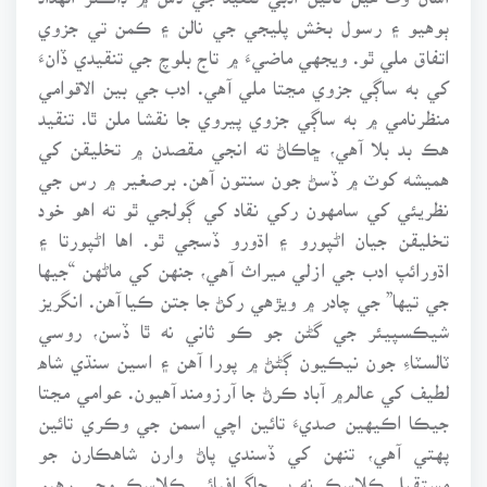
ٻوهيو ۽ رسول بخش پليجي جي نالن ۽ ڪمن تي جزوي
اتفاق ملي ٿو. ويجهي ماضيءَ ۾ تاج بلوچ جي تنقيدي ڏانءَ
کي به ساڳي جزوي مڃتا ملي آهي. ادب جي بين الاقوامي
منظرنامي ۾ به ساڳي جزوي پيروي جا نقشا ملن ٿا. تنقيد
هڪ بد بلا آهي، ڇاڪاڻ ته انجي مقصدن ۾ تخليقن کي
هميشه کوٽ ۾ ڏسڻ جون سنتون آهن. برصغير ۾ رس جي
نظريئي کي سامهون رکي نقاد کي ڳولجي ٿو ته اهو خود
تخليقن جيان اڻپورو ۽ اڌورو ڏسجي ٿو. اها اڻپورتا ۽
اڌورائپ ادب جي ازلي ميراث آهي، جنهن کي ماڻهن “جيها
جي تيها” جي چادر ۾ ويڙهي رکڻ جا جتن ڪيا آهن. انگريز
شيڪسپيئر جي گڻن جو ڪو ثاني نه ٿا ڏسن، روسي
ٽالسٽاءِ جون نيڪيون ڳڻڻ ۾ پورا آهن ۽ اسين سنڌي شاه
لطيف کي عالم۾ آباد ڪرڻ جا آرزومند آهيون. عوامي مڃتا
جيڪا اڪيهين صديءَ تائين اچي اسمن جي وڪري تائين
پهتي آهي، تنهن کي ڏسندي پاڻ وارن شاهڪارن جو
مستقبل ڪلاسڪ نه پر جاگرافيائي ڪلاسڪ وڃي رهيو