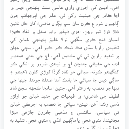
آهي. اديبن کي اجوري واري عالمي سنت پنهنجي ديس ۾
اڃا ڪافر جي حيثيت رکي ٿي. علم جي اٻوجهائپ جون
ڳالهيون شروع ڪرڻ سان سڀ پڳون ماضيءَ کان حال تائين
ڌڌڙ ڌوڙ ٿيو وڃن. اهڙي دلپذير وايو منڊل ۾ نقاد ڪهڙا
آسمان فتح ڪري سگهي ٿو؟ خليق پنهنجي خيالن کي
تنقيدي زاويا سڏي هڪ نيڪ ڪم ڪيو آهي. سڄي جهان
۾ تنقيد زاوين تي ئي مشتمل آهي. اڄ جي يعني همعصر
ادب جي حقيقي ڇنڊڇاڻ اڄ ۾ ٿيندي ضرور پر انکي ڪو
کنگهندو ڪونه، سڀاڻي جو نقاد گوڏا کوڙي کلون لاهيندو ۽
ساڳي ديس جا سڀاڻي جا پاٺڪ آمنا صدقنا چوندا. جيها جي
تيها جو تعصب به رهڻو آهي. جئين اسانجا ڪجهه سڄڻ شاه
لطيف جي شاعريءَ ۾ طبعيات جي جديد خيالن جو اولڙو
ڏسي وٺندا آهن، تيئنءَ سڀاڻي جا تعصب به اڄوڪي خيالن
تي سياسي، سائنسي ۽ مذهبي چادرون چاڙهي ميڙا
مچائيندا. منڊي هجي يا ماڳهين انڌي ۽ منڊي هجي، تنقيد به
تخليقن سان گڏ جيئندي.