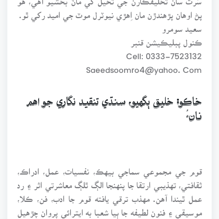
پڻ اوهان پڙهندڙن مان اِهڙي نيوٽرل موٽ جي اميد رکي ٿو.
سعيد سومرو
ڪنول پبليڪيشن قنبر
Cell: 0333-7523132
Saeedsoomro4@yahoo. Com
خاڪو: خليق ٻگهيو، سنڌي تنقيد نگاري جو اهم
نانءُ
قوم جي مجموعي سماجي بيهڪ، نفسيات، عمل، ادراڪ،
ثقافتي، تهذيبي ارتقا جا پنهنجا الڳ ٿلڳ معاشرتي اثر ۽ رد
عمل ٿيندا آهن. مهذب ترقي يافته قوم جا ادب، فن، ڪلا،
موسيقي ۽ فنون لطيفه جا ٻيا شعبا به ايترائي پروان چڙهيل