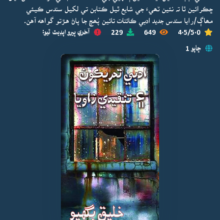
ڇڪرائين ٿا تہ نئين ٽھيءَ جي شايع ٿيل ڪتابن تي لکيل سندس ڪيئي
مھاڳ/رايا سندس جديد ادبي ڪائنات تائين پُھچ جا پاڻ هـڙتو گواهه آهن.
4.5/5.0
649
229
آخري ڀيرو اپڊيٽ ٿيو:
ڇاپو 1