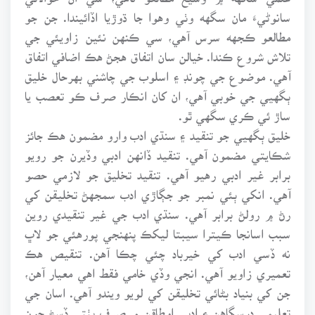
سانوڻيءَ مان سگهه وٺي وهوا جا ڌوڙيا اڏائيندا. جن جو
مطالعو ڪجهه سرس آهي، سي ڪنهن نئين زاويئي جي
تلاش شروع ڪندا. خيالن سان اتفاق هجڻ هڪ اضافي اتفاق
آهي. موضوع جي چونڊ ۽ اسلوب جي چاشني بهرحال خليق
ٻگهيي جي خوبي آهي، ان کان انڪار صرف ڪو تعصب يا
ساڙ ئي ڪري سگهي ٿو.
خليق ٻگهيي جو تنقيد ۽ سنڌي ادب وارو مضمون هڪ جائز
شڪايتي مضمون آهي. تنقيد ڏانهن ادبي وڏيرن جو رويو
برابر غير ادبي رهيو آهي. تنقيد تخليق جو لازمي حصو
آهي. انکي ٻئي نمبر جو جڳاڙي ادب سمجهڻ تخليقن کي
رڻ ۾ رولڻ برابر آهي. سنڌي ادب جي غير تنقيدي روين
سبب اسانجا ڪيترا سيبتا ليکڪ پنهنجي پورهئي جو لاڀ
نه ڏسي ادب کي خيرباد چئي چڪا آهن. تنقيص هڪ
تعميري زاويو آهي. انجي وڏي خامي فقط اهي معيار آهن،
جن کي بنياد بڻائي تخليقن کي لويو ويندو آهي. اسان جي
تعليمي درسگاهن ۽ ادبي اوطاقن ۾ صرف پٺتي ڏسڻ جون