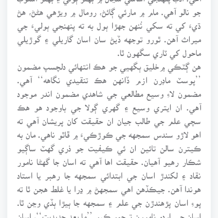
جو نالو آهي. مام ۾ مارئي ڳائڻ، رومال ۾ ويڙهي هڻڻ، هڻ
ڌيءَ کي ته سکي نُنهن جهڙا ٻول به ته پنهنجي ٻوليءَ جي
ميراث آهن. ٿورو توجهه ڏيڻ سان اسان گاريلي ۽ گوڙيلي
ماحول کي ٽاري سگهون ٿا.
هن ڳٽڪي ۾خليق ٻگهيي جو هڪ انتهائي دلچسپ مضمون
’’پوسٽ ماڊرن ازم ڏانهن هڪ تنقيدي نگاهه‘‘ آهي.
مضمون لاءِ وسيع مطالعي جي شاهدي مضمون اندر موجود
آهي. ان ايتري وسيع ۽ گهري ڳولا جي باوجود هو هڪ
سچي علم جي طالب جيان ان حقيقت کان پريشان آهي ته
اهو لاڙو سندس سمجهه جي ڪوڙڪيءَ ۾ ڦاٿو ناهي. مان به
ڪيترن سالن تائين ان ئي ڪيفيت جو ذري گهٽ ساڳيو
شڪار رهيو آهيان. حقيقت اها آهي ته اسان جا گهڻا نامور
نقاد ۽ لکندڙ اسان جي ابتدائي سمجهه جا رهبر يا استاد
هوندا آهن. جيڪڏهن اهي سمجهڻ ۾ ڍرا يا غلط هجن ٿا ته
پوءِ اسان پڙهندڙن جي علم ۽ سمجهه جا ٻيڙا ٻڏي وڃن ٿا.
اسان جي اردو نامورن ترجمو ڪيو ’’ما بعد جديديت‘‘، اسان