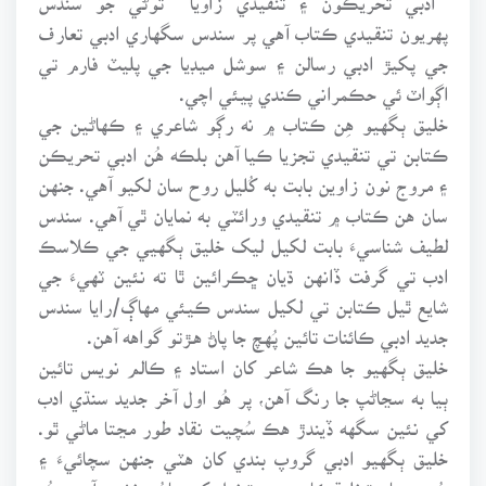
پهريون تنقيدي ڪتاب آهي پر سندس سگهاري ادبي تعارف
جي پکيڙ ادبي رسالن ۽ سوشل ميڊيا جي پليٽ فارم تي
اڳواٽ ئي حڪمراني ڪندي پيئي اچي.
خليق ٻگهيو هِن ڪتاب ۾ نه رڳو شاعري ۽ ڪهاڻين جي
ڪتابن تي تنقيدي تجزيا ڪيا آهن بلڪه هُن ادبي تحريڪن
۽ مروج نون زاوين بابت به کُليل روح سان لکيو آهي. جنهن
سان هن ڪتاب ۾ تنقيدي ورائٽي به نمايان ٿي آهي. سندس
لطيف شناسيءَ بابت لکيل ليک خليق ٻگهيي جي ڪلاسڪ
ادب تي گرفت ڏانهن ڌيان ڇڪرائين ٿا ته نئين ٽهيءَ جي
شايع ٿيل ڪتابن تي لکيل سندس ڪيئي مهاڳ/رايا سندس
جديد ادبي ڪائنات تائين پُهچ جا پاڻ هـڙتو گواهه آهن.
خليق ٻگهيو جا هڪ شاعر کان استاد ۽ ڪالم نويس تائين
ٻيا به سڃاڻپ جا رنگ آهن، پر هُو اول آخر جديد سنڌي ادب
کي نئين سگهه ڏيندڙ هڪ سُچيت نقاد طور مڃتا ماڻي ٿو.
خليق ٻگهيو ادبي گروپ بندي کان هٽي جنهن سچائيءَ ۽
سُرت سان تخليقڪارن جي تخيل کي مانُ بخشيو آهي، هُو