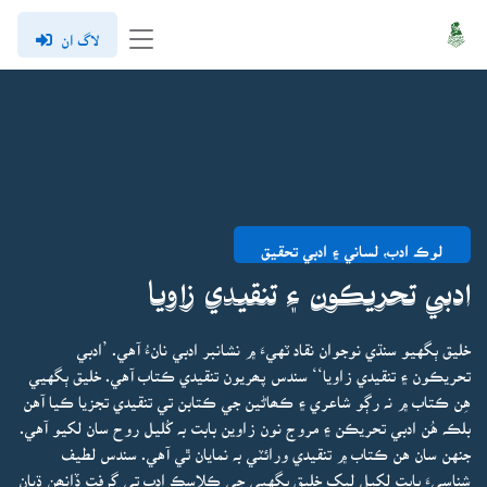
لاگ ان
لوڪ ادب، لساني ۽ ادبي تحقيق
ادبي تحريڪون ۽ تنقيدي زاويا
خليق ٻگهيو سنڌي نوجوان نقاد ٽهيءَ ۾ نشانبر ادبي نانءُ آهي. ’ادبي
تحريڪون ۽ تنقيدي زاويا‘‘ سندس پھريون تنقيدي ڪتاب آهي. خليق ٻگهيي
هِن ڪتاب ۾ نہ رڳو شاعري ۽ ڪھاڻين جي ڪتابن تي تنقيدي تجزيا ڪيا آهن
بلڪہ هُن ادبي تحريڪن ۽ مروج نون زاوين بابت بہ کُليل روح سان لکيو آهي.
جنهن سان هن ڪتاب ۾ تنقيدي ورائٽي بہ نمايان ٿي آهي. سندس لطيف
شناسيءَ بابت لکيل ليک خليق ٻگهيي جي ڪلاسڪ ادب تي گرفت ڏانھن ڌيان