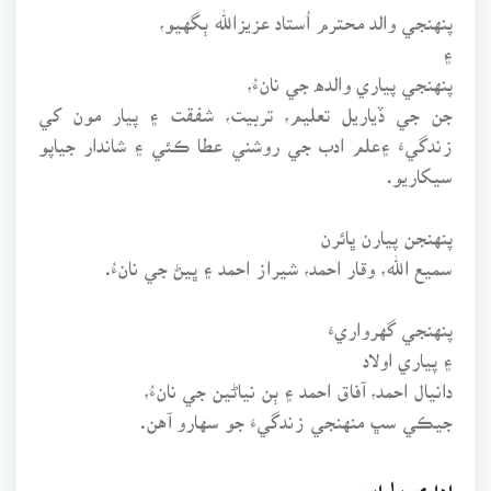
پنهنجي والد محترم اُستاد عزيزالله ٻگهيو،
۽
پنهنجي پياري والده جي نانءُ،
جن جي ڏياريل تعليم، تربيت، شفقت ۽ پيار مون کي
زندگيءَ ۽علم ادب جي روشني عطا ڪئي ۽ شاندار جياپو
سيکاريو.
پنهنجن پيارن ڀائرن
سميع الله، وقار احمد، شيراز احمد ۽ ڀيڻ جي نانءُ.
پنهنجي گهرواريءَ
۽ پياري اولاد
دانيال احمد، آفاق احمد ۽ ٻن نياڻين جي نانءُ،
جيڪي سڀ منهنجي زندگيءَ جو سهارو آهن.