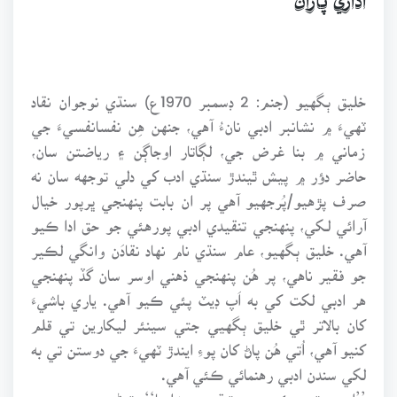
اداري پاران
خليق ٻگهيو (جنم: 2 ڊسمبر 1970ع) سنڌي نوجوان نقاد
ٽهيءَ ۾ نشانبر ادبي نانءُ آهي، جنهن هِن نفسانفسيءَ جي
زماني ۾ بنا غرض جي، لڳاتار اوجاڳن ۽ رياضتن سان،
حاضر دؤر ۾ پيش ٿيندڙ سنڌي ادب کي دلي توجهه سان نه
صرف پڙهيو/پُرجهيو آهي پر ان بابت پنهنجي ڀرپور خيال
آرائي لـکي، پنهنجي تنقيدي ادبي پورهئي جو حق ادا ڪيو
آهي. خليق ٻگهيو، عام سنڌي نام نهاد نقادَن وانگي لڪير
جو فقير ناهي، پر هُن پنهنجي ذهني اوسر سان گڏ پنهنجي
هر ادبي لکت کي به اَپ ڊيٽ پئي ڪيو آهي. ياري باشيءَ
کان بالاتر ٿي خليق ٻگهيي جتي سينئر ليکارين تي قلم
کنيو آهي، اُتي هُن پاڻ کان پوءِ ايندڙ ٽهيءَ جي دوستن تي به
لکي سندن ادبي رهنمائي ڪئي آهي.
’’ادبي تحريڪون ۽ تنقيدي زاويا‘‘ توڻي جو سندس