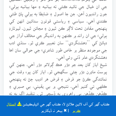
جي ان خيال جي تائيد ڪئي ته بيانيه ۽ مها بيانيه ٻوليءَ
جون رانديون آهن، جن جا اصول ۽ ضابطا به ٻولي پاڻ طئي
ڪندي آهي. سياسي ۽ رياستي قوتون سدائين انهن کي
پنهنجي مفادن تحت لاڳو ڪن ٿيون ۽ مڃائن ٿيون. ليوٽارڊ
ٻوليءَ جي ان راند ۾ ڪنهن به رانديگر جي مخالف آواز جي
دٻائڻ کي ’’دهشتگردي‘‘ سان تعبير ڪري ٿو. سنڌي ادب
جي موجوده منظر ۾ خاص طور شاعريءَ جي حوالي سان اها
دهشتگردي عام ڏٺي وئي آهي.
شيخ اياز کان بعد جو دؤر هڪ ڳولائو دؤر آهي، جنهن کي
پوسٽ ماڊرن دؤر چئي سگهجي ٿو. اياز کان پوءِ وقت جي
نمائندگي ڪرڻ جو فرض ۽ قرض هر اديب ڄڻ ته پنهنجي
ڪلهي تي کنيو آهي. نتيجي ۾ بي يقيني، بي صبري ۽
ڪڏهن ڪڏهن بي راهروي به ڏسجي ٿي. تنقيد اڳ به نه
هجڻ جهڙي هئي، هن نئين صورتحال ۾ ان جي ڪا خاص
ڪتاب گهر کي آف لائين ھلائڻ لاءِ ڪتاب گهر جي ائپليڪيشن
انسٽال
شڪل اڀري نه سگهجڻ جو هڪ وڏو سبب تخليقڪارن جي
ڪريو
| ✖ ٻيھر نہ ڏيکاريو
ٽولي پرستي پڻ آهي. ابلاغ جي اڄوڪي طاقتور دؤر ۾