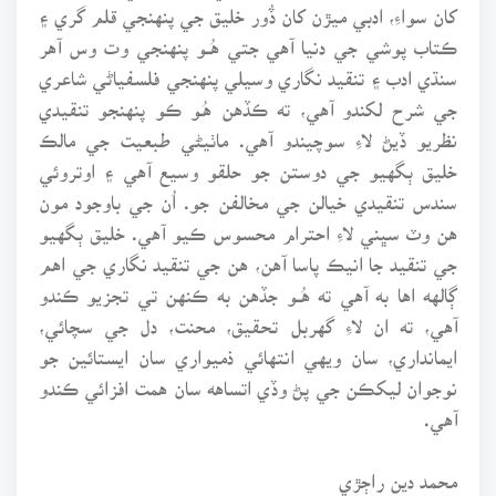
کان سواءِ، ادبي ميڙن کان ڏُور خليق جي پنهنجي قلم گري ۽
ڪتاب پوشي جي دنيا آهي جتي هُــو پنهنجي وت وس آهر
سنڌي ادب ۽ تنقيد نگاري وسيلي پنهنجي فلسفياڻي شاعري
جي شرح لکندو آهي، ته ڪڏهن هُـو ڪو پنهنجو تنقيدي
نظريو ڏيڻ لاءِ سوچيندو آهي. ماٺيڻي طبعيت جي مالڪ
خليق ٻگهيو جي دوستن جو حلقو وسيع آهي ۽ اوتروئي
سندس تنقيدي خيالن جي مخالفن جو. اُن جي باوجود مون
هن وٽ سڀني لاءِ احترام محسوس ڪيو آهي. خليق ٻگهيو
جي تنقيد جا انيڪ پاسا آهن، هن جي تنقيد نگاري جي اهم
ڳالهه اها به آهي ته هُــو جڏهن به ڪنهن تي تجزيو ڪندو
آهي، ته ان لاءِ گهربل تحقيق، محنت، دل جي سچائي،
ايمانداري، سان ويهي انتهائي ذميواري سان ايستائين جو
نوجوان ليکڪن جي پڻ وڏي اتساهه سان همت افزائي ڪندو
آهي.
محمد دين راڄڙي