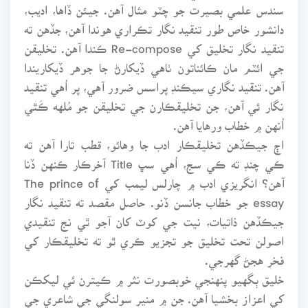
سندس علمي بصيرت جو چٽو مثال آهن. جيئن ڏاها، اديب،
دانشور خاص طور تنقيد نگار تڪراري هوندا آهن، جڏهن ته
تنقيد نگار تخليق کي Re-compose ڪندا آهن. تخليقن
جي ائٽم مان ڪائناتون ٺاهي ڏيکارڻ جا جوهر ڏيکاريندا
آهن. تنقيد نگاري سيڪنڊ پراسس ضرور آهي، پر اُهي تنقيد
نگار ئي آهن، جن تخليقڪارن جي تخليقن جو مُلهه ڪَٿي
اُنهن ۾ خطاب ورهايا آهن.
اڄ جيڪڏهن تخليقڪار ادب جا وهائو، قطب تارا آهن ته
ڪي چنڊ ته ڪي سج، اُهي سڀ Title آخرڪار ڪنهن ڏنا
آهن؟ انگريزي ادب ۾ چارلس ليمب کي The prince of
essay جو خطاب جانسن ڏنو. حاصل مقصد ته تنقيد نگار
جيڪڏهن ذاتيات، نيت جي کوٽ کان آجو ٿي نج تنقيدي
اصولن تحت تخليق جو تجزيو ڪري ٿو ته تخليقڪار کي
فخر هجڻ گهرجي.
خليق ٻگهيو پنهنجي خوبصورت نثر ۾ ڪيترن ئي ليکڪن
کي اعزاز بخشيا آهن. جن ۾ منير سولنگي جي شاعري جي