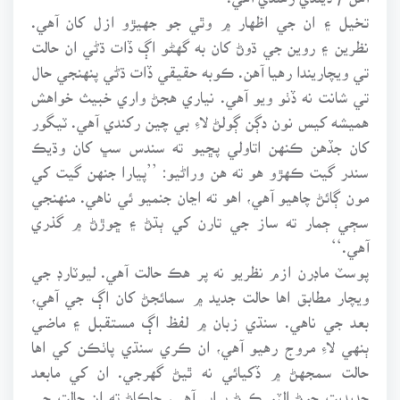
تخيل ۽ ان جي اظهار ۾ وٿي جو جهيڙو ازل کان آهي.
نظرين ۽ روين جي ڌوڻ کان به گهڻو اڳ ڏات ڌڻي ان حالت
تي ويچاريندا رهيا آهن. ڪوبه حقيقي ڏات ڌڻي پنهنجي حال
تي شانت نه ڏٺو ويو آهي. نياري هجڻ واري خبيث خواهش
هميشه کيس نون دڳن ڳولڻ لاءِ بي چين رکندي آهي. ٽيگور
کان جڏهن ڪنهن اتاولي پڇيو ته سندس سڀ کان وڌيڪ
سندر گيت ڪهڙو هو ته هن وراڻيو: ’’پيارا جنهن گيت کي
مون ڳائڻ چاهيو آهي، اهو ته اڃان جنميو ئي ناهي. منهنجي
سڄي ڄمار ته ساز جي تارن کي ٻڌڻ ۽ ڇوڙڻ ۾ گذري
آهي.‘‘
پوسٽ ماڊرن ازم نظريو نه پر هڪ حالت آهي. ليوٽارڊ جي
ويچار مطابق اها حالت جديد ۾ سمائجڻ کان اڳ جي آهي،
بعد جي ناهي. سنڌي زبان ۾ لفظ اڳ مستقبل ۽ ماضي
ٻنهي لاءِ مروج رهيو آهي، ان ڪري سنڌي پاٺڪن کي اها
حالت سمجهڻ ۾ ڏکيائي نه ٿيڻ گهرجي. ان کي مابعد
جديديت چوڻ الٽو ڪرڻ برابر آهي، ڇاڪاڻ ته ان حالت جي