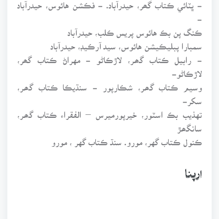
- ڀٽائي ڪتاب گھر، حيدرآباد. - فڪشن هائوس، حيدرآباد
-
ڪنگ پن بڪ هائوس پريس ڪلب، حيدرآباد
سمبارا پبليڪيشن هائوس، سيد آرڪيڊ، حيدرآباد
- رابيل ڪتاب گـﮬـر، لاڙڪاڻو - مهراڻ ڪتاب گھر،
لاڙڪاڻو-
وسيم ڪتاب گـﮬـر، شڪارپور - سنڌيڪا ڪتاب گـﮬـر،
سکر-
تهذيب بڪ اسٽور، خيرپورميرس – الفقراء ڪتاب گـﮬـر،
سانگـﮬـڙ
ڪنول ڪتاب گهر، مورو. سنڌ ڪتاب گهر ، مورو
ارپنا