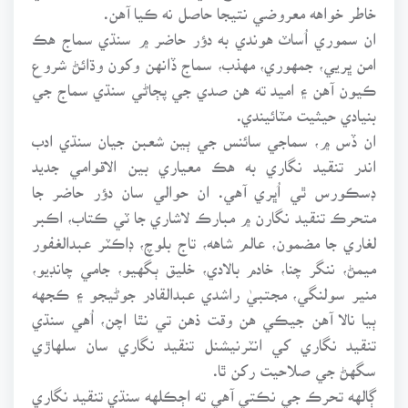
خاطر خواهه معروضي نتيجا حاصل نه ڪيا آهن.
ان سموري اُساٽ هوندي به دؤر حاضر ۾ سنڌي سماج هڪ
امن ڀريي، جمهوري، مهذب، سماج ڏانهن وکون وڌائڻ شروع
ڪيون آهن ۽ اميد ته هن صدي جي پڄاڻي سنڌي سماج جي
بنيادي حيثيت مٽائيندي.
ان ڏس ۾، سماجي سائنس جي ٻين شعبن جيان سنڌي ادب
اندر تنقيد نگاري به هڪ معياري بين الاقوامي جديد
ڊسڪورس ٿي اُڀري آهي. ان حوالي سان دؤر حاضر جا
متحرڪ تنقيد نگارن ۾ مبارڪ لاشاري جا ٽي ڪتاب، اڪبر
لغاري جا مضمون، عالم شاهه، تاج بلوچ، ڊاڪٽر عبدالغفور
ميمڻ، ننگر چنا، خادم بالادي، خليق ٻگهيو، جامي چانڊيو،
منير سولنگي، مجتبيٰ راشدي عبدالقادر جوڻيجو ۽ ڪجهه
ٻيا نالا آهن جيڪي هن وقت ذهن تي نٿا اچن، اُهي سنڌي
تنقيد نگاري کي انٽرنيشنل تنقيد نگاري سان سلهاڙي
سگهڻ جي صلاحيت رکن ٿا.
ڳالهه تحرڪ جي نڪتي آهي ته اڄڪلهه سنڌي تنقيد نگاري