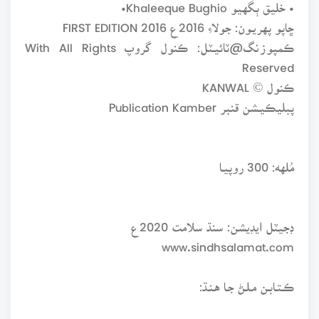
• خليق ٻگهيو Khaleeque Bughio•
ڇاپو پهريـون: جولاءِ 2016ع FIRST EDITION 2016
ڪمپوزنگ@ٽائيـٽل: ڪنول گروپ With All Rights
Reserved
ڪنول © KANWAL
پبليڪيـشن قنبر Publication Kamber
مُلهه: 300 روپيـا
ڊجيٽل ايڊيشن: سنڌ سلامت 2020ع
www.sindhsalamat.com
ڪـتـابـن مـلـڻ جـا هـنـڌ: