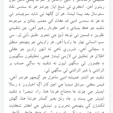
ريتون آهن. انڪري ئي شيخ اياز چوندو هو ته سندس نقاد
سئوسال بعد پيدا ٿيندا. هو ان ڳالهه تي شايد سوچيندو ئي
نه هو ته سندس ادبي قد ڪاٺ کي معتبر بڻائڻ ۾ موجوده
تنقيد جو هڪ بنيادي ۽ اهم ڪردار رهيو آهي. جن تنقيدي
نظرين ۽ قسمن تي توجه ڏيڻ جي تجويز خليق ڏئي ٿو، سي
سڀ انساني نهار جا زاويا آهن. هر زاويئي جو پنهنجو منطق
۽ سچائي آهي. ضروري ناهي ته انهن زاوين جو ڪلي
اطلاق هر تخليق تي لازمي ٿيندڙ هجي. تخليقون سَگهيُـون
۽ ڪمزور ٿي سگهن ٿيون ته تنقيد به ساڳي حساب ۾
اثرائتي يا غير اثرائتي ٿي سگهي ٿي.
تنقيد جو آئندو هميشه ادبي ماحول جو ڳيجهو هوندو آهي.
فيس بڪي سوشل ميڊيا جي اچڻ کان اڳ اخبارون ۽ رسالا
ايڊيٽر جي چونڊ جا محتاج هوندا هئا. راءِ، تبصرا ۽ تنقيد
ايڊيٽر جي پسند ۾ جاءِ وٺڻ بغير گمنام هوندا هئا. گهڻن
لکندڙن کي پنهنجي تحريرن ۾ تبديلي جي اڪثر شڪايت
هوندي هئي. مونکي ياد پوي ٿو ته هڪ هلڪي ڦلڪي