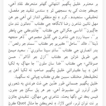
۾ محترم خليق ٻگهيو انتهائي گهڻو متحرڪ نقاد آهي.
جيڪو جدت کي به سمجهي ٿو ۽ سندس تنقيد جو مفصل،
تحقيقي، سنجيده ، کرو ۽ نج منطقي انداز ئي آهي جو هن
مهل تائين شاعرن رضا لانگاهه جي ڪتاب ’’دعائون ننڊ مان
جاڳيون‘‘ اداسي جکراڻي جي ڪتاب ’’چانڊوڪي جي ڀاڪر
۾‘‘، سيتا روڊ جي شاعرن جي گڏيل مجموعي ’’ڏهر منجهه
ڏيئا‘‘، خالد ’’ساحل‘‘ ڪيريو جو ڪتاب ’’سمنڊ جو رقص‘‘،
بدر انصاري جي ڪتاب ’’سانڍ سپنا سانوري‘‘، سعيد ميمڻ
جي طويل غزلن جو ڪتاب ’’ازل جو آڏاڻو‘‘، حسن
صوفاڻيءَ جي ڪتاب ’’خدا سان ملون‘‘ جا مهاڳ به لکيا
آهن ۽ ٻيا ڪيترائي خليق ٻگهيو صاحب ته لکيا آهن پر
تخليقڪار مختلف سببن ڪري ڪتاب ڇپائي نه سگهيا.
خليق ٻگهيو جسماني طور هڏين جي مُٺ هوندي به شعوري
طور اُوترو ئي مضبوط آهي، جو هر پل سکڻ جو جنون،
فيس بڪ تي ڊگها بحث، شاعري جي مهاڳن، تنقيدي جائزن
۾ نت نوان ٽرم، ادبي لاڙا، ۽ تحريڪن جا مثال Quot ڪرڻ