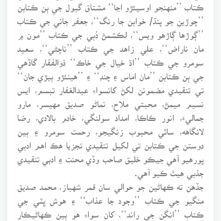
ڪتاب ’’منهنجو اوسيئڙو اڃا‘‘ مشتاق گبول جي ٻن ڪتابن
’’چوڙين جو پنڌ/ خوابن جا رنگ‘‘، جعفر جاني جي ڪتاب
’’ڳوڙها ڳاڙهو ويس‘‘، لڪشمڻ دُٻي جي ڪتاب ’’مون ۾
مان ناراض‘‘، علي زاهد جي ڪتاب ’’ناچڻي‘‘، سعيد
سومرو جي ڪتاب ’’اڌ خيال جي خاڪ‘‘ ذوالفقار گاڏهي
جي ٻن ڪتابن ’’مان اماس ۽ چنڊ‘‘ ۽ ’’هينئڙو ٻيڙي جان‘‘
تي تنقيدي مضمونن لکڻ کانسواءِ عبدالغفار تبسم، ايس
نسيم ميمڻ، محبتي ملاح، نماڻو صديق مهيسر، مارو
جماليءَ، انور ڪاڪا، امداد سولنگي، خادم بالادي، رضا
لانگاهه، ساٿي محبوب زنگيجو، رحمت سومرو ۽ ٻين
دوستن جي ڪتابن تي لکيل تنقيدي تجزيا هڪ اهم ادبي
پورهيو آهي جيڪو خليق صاحب وڏي محنت ۽ ادبي تنقيدي
جذبي هيٺ ڪيو آهي.
جڏهن ته ڪهاڻين جو حوالي سان قمر شهباز، محمد صديق
منگيو جي ڪتاب ’’وجود جا عذاب‘‘ ۽ هوش ڀٽي جي
ڪتاب ’’انگن جي راند‘‘، کان سواءِ هو ٻين ڪهاڻيڪار