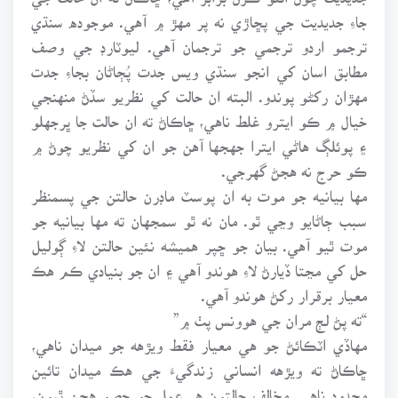
جاءِ جديديت جي پڇاڙي نه پر مهڙ ۾ آهي. موجوده سنڌي
ترجمو اردو ترجمي جو ترجمان آهي. ليوٽارڊ جي وصف
مطابق اسان کي انجو سنڌي ويس جدت پُڄاڻان بجاءِ جدت
مهڙان رکڻو پوندو. البته ان حالت کي نظريو سڏڻ منهنجي
خيال ۾ ڪو ايترو غلط ناهي، ڇاڪاڻ ته ان حالت جا ڀرجهلو
۽ پوئلڳ هاڻي ايترا جهجها آهن جو ان کي نظريو چوڻ ۾
ڪو حرج نه هجڻ گهرجي.
مها بيانيه جو موت به ان پوسٽ ماڊرن حالتن جي پسمنظر
سبب ڄاڻايو وڃي ٿو. مان نه ٿو سمجهان ته مها بيانيه جو
موت ٿيو آهي. بيان جو ڇپر هميشه نئين حالتن لاءِ ڳوليل
حل کي مڃتا ڏيارڻ لاءِ هوندو آهي ۽ ان جو بنيادي ڪم هڪ
معيار برقرار رکڻ هوندو آهي.
“ته پڻ لڄ مران جي هوونس پٺ ۾”
مهاڏي اٽڪائڻ جو هي معيار فقط ويڙهه جو ميدان ناهي،
ڇاڪاڻ ته ويڙهه انساني زندگيءَ جي هڪ ميدان تائين
محدود ناهي. مخالف حالتون هر عمل جو حصو هجن ٿيون،