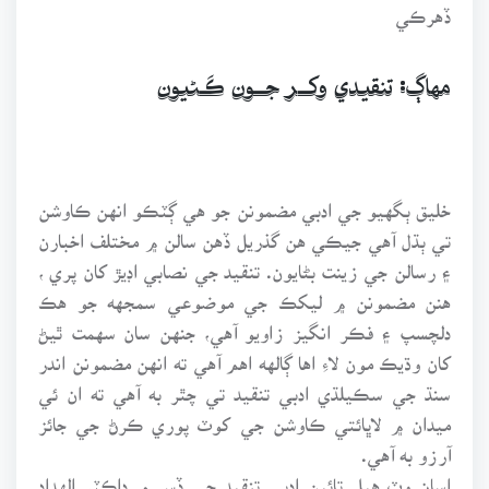
ڏهرڪي
مهاڳ: تنقيدي وکــر جــون ڪَـڻـيـون
خليق ٻگهيو جي ادبي مضمونن جو هي ڳٽڪو انهن ڪاوشن
تي ٻڌل آهي جيڪي هن گذريل ڏهن سالن ۾ مختلف اخبارن
۽ رسالن جي زينت بڻايون. تنقيد جي نصابي اڊيڙ کان پري ،
هنن مضمونن ۾ ليکڪ جي موضوعي سمجهه جو هڪ
دلچسپ ۽ فڪر انگيز زاويو آهي، جنهن سان سهمت ٿيڻ
کان وڌيڪ مون لاءِ اها ڳالهه اهم آهي ته انهن مضمونن اندر
سنڌ جي سڪيلڌي ادبي تنقيد تي چٿر به آهي ته ان ئي
ميدان ۾ لاڀائتي ڪاوشن جي کوٽ پوري ڪرڻ جي جائز
آرزو به آهي.
اسان وٽ هيل تائين ادبي تنقيد جي ڏس ۾ ڊاڪٽر الهداد