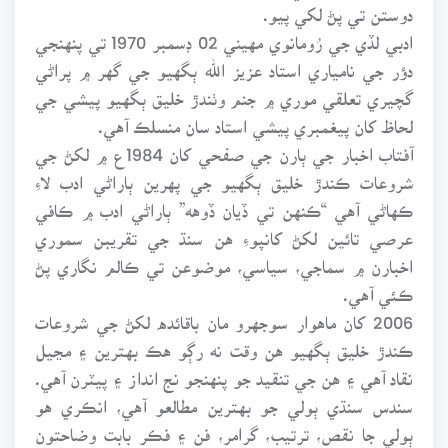
دوستن تي پڻ لکي پيو.
ادبي لڏي جي رُومانوي مهيني 02 ڊسمبر 1970 تي پنهنجي
دؤر جي نامياري استاد عزيز الله ٻگهيو جي گهر ۾ پراڻي
گچيري تعلقي موري ۾ جنم وٺندڙ خليق ٻگهيو پيشي جي
لحاظ کان پيغمبري پيشي استاد سان منسلڪ آهي.
آفتاب اخبار جي ٻارن جي صفحي کان 1984ع ۾ لکڻ جي
شروعات ڪندڙ خليق ٻگهيو جي پهرين ٻاراڻي ادب لاءِ
ڪهاڻي آهي “ڪنهن تي ڏيان ڏوهه” ٻاراڻي ادب ۾ ڪافي
عرصي تائين لکڻ کانپوءِ هن سنڌ جي تقريبن سموري
اخبارن ۾ سماجي، سياسي، موضوعن تي ڪالم نگاري پڻ
ڪئي آهي.
2006 کان ماهوار سوجهرو مان باقائده لکڻ جي شروعات
ڪندڙ خليق ٻگهيو هن وقت نه رڳو هڪ بهترين ۽ مڃيل
نقاد آهي ۽ هن جي تنقيد جو پنهنجو نج انداز ۽ پيٽرن آهي.
سندس سنڌي ٻولي جو بهترين مطالعو آهي، انڪري هو
ٻولي جا نقص، ترتيب، گرامر، فن ۽ فڪر بابت وضاحتون