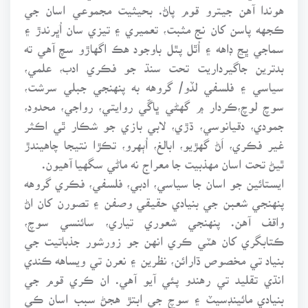
هوندا آهن جيترو قوم پاڻ. بحيثيت مجموعي اسان جي
ڪجهه پاسن کان نج مثبت، تعميري ۽ تيزي سان اُڀرندڙ ۽
سماجي ڀڃ ڊاهه ۽ اُٿل پٿل باوجود هڪ اگهاڙو سچ آهي ته
بدترين جاگيرداريت تحت سنڌ جو فڪري ادب، علمي،
سياسي ۽ فلسفي لڏو/ گروهه به پنهنجي جبلي سرشت،
سوچ لوچ،ڪردار ۾ گهڻي ڀاڱي روايتي، رواجي، محدود،
جمودي، دقيانوسي، ڌڙي، لابي بازي جو شڪار ٿي اڪثر
غير فڪري، اَڻ گهڙيو، ابالغ، اُٻهرو، تڪڙا نتيجا چاهيندڙ
ٿيڻ تحت اسان مهذبيت جا معراج نه ماڻي سگهيا آهيون.
ايستائين جو اسان جا سياسي، ادبي، فلسفي، فڪري گروهه
پنهنجي شعبن جي بنيادي حقيقي وصفن ۽ تصورن کان اڻ
واقف آهن. پنهنجي شعوري تياري، سائنسي سوچ،
ڪتابگري کان هٽي ڪري انهن جو زورشور جذباتيت جي
بنياد تي مخصوص ڌارائن، نظرين ۽ نعرن تي ويساهه ڪندي
انڌي تقليد تي رهندو پئي آيو آهي. ان ڪري قوم جي
بنيادي مائينڊسيٽ ۽ سوچ جي ابتڙ هجڻ سبب اسان ڪي