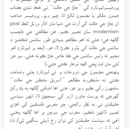
پروفيسرليوٽارڊ کي ’’ڄاڻ جي حالت‘‘ تي هڪ ننڍي ڪتاب
جيترو مقالو يا مضمون لکڻ لاءِ چيو ويو. پروفيسر صاحب
ان ڄاڻ جي حالت کي آرٽ جي دنيا مان اڌار ورتل لفظ post
modernism سان تعبير ڪيو. هن مطالعي جي دلچسپ
ڳالهه هيءَ هئي ته اهو مطالعو بنيادي طور سائنس فڪشن ۽
سائنس جي حالت کي پڌرو ڪرڻ لاءِ هو. (بعد ۾ ليوٽارڊ اهو
مڃيو ته وٽس سائنس جي ڪا خاص ڄاڻ ڪونه هئي، سو هن
لئي مان لٺ ڀڃي الهه توهار ڪئي هئي.)
پنهنجي مضمون جي شروعات ۾ ئي ليوٽارڊ چٽي وضاحت
ڪئي ته مذڪوره مطالعو ’’اسريل ملڪن جي حالت‘‘
سامهون رکي ڪيو ويو هو. هتي اها اضافي ڳالهه به ياد رکڻ
گهرجي ته پوسٽ ماڊرن ازم کي سمجهڻ لاءِ انهن سياسي
حقيقتن تي به نظر رکجي، جن مغربي فلسفين کي اهڙي
تعبير ڏانهن ڌڪيو. مغرب جي سوچن ۾ اها ڳالهه پختي
آهي ته سياست حقيقتن کي نوان رخ ڏيئي سگهي ٿي/ ڏنا
آهن / ڏيندي رهندي آهي.