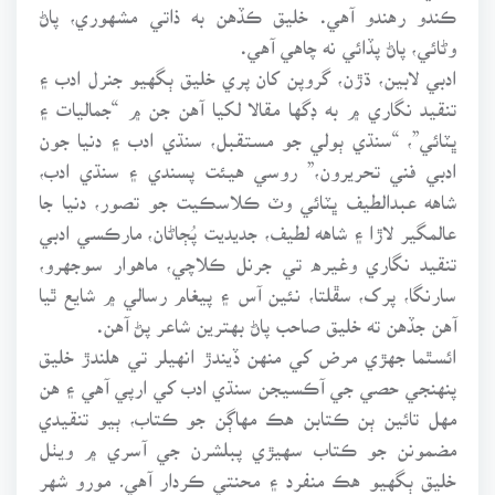
ڪندو رهندو آهي. خليق ڪڏهن به ذاتي مشهوري، پاڻ
وڻائي، پاڻ پڏائي نه چاهي آهي.
ادبي لابين، ڌڙن، گروپن کان پري خليق ٻگهيو جنرل ادب ۽
تنقيد نگاري ۾ به ڊگها مقالا لکيا آهن جن ۾ “جماليات ۽
ڀٽائي”، “سنڌي ٻولي جو مستقبل، سنڌي ادب ۽ دنيا جون
ادبي فني تحريرون،” روسي هيئت پسندي ۽ سنڌي ادب،
شاهه عبدالطيف ڀٽائي وٽ ڪلاسڪيت جو تصور، دنيا جا
عالمگير لاڙا ۽ شاهه لطيف، جديديت پُڄاڻان، مارڪسي ادبي
تنقيد نگاري وغيره تي جرنل ڪلاچي، ماهوار سوجهرو،
سارنگا، پرک، سڦلتا، نئين آس ۽ پيغام رسالي ۾ شايع ٿيا
آهن جڏهن ته خليق صاحب پاڻ بهترين شاعر پڻ آهن.
ائسٿما جهڙي مرض کي منهن ڏيندڙ انهيلر تي هلندڙ خليق
پنهنجي حصي جي آڪسيجن سنڌي ادب کي ارپي آهي ۽ هن
مهل تائين ٻن ڪتابن هڪ مهاڳن جو ڪتاب، ٻيو تنقيدي
مضمونن جو ڪتاب سهيڙي پبلشرن جي آسري ۾ ويٺل
خليق ٻگهيو هڪ منفرد ۽ محنتي ڪردار آهي۔ مورو شهر