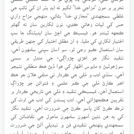
تحرير ۾ مون “مزاجي خدا” لکيو ته ايڊ يٽر ان کي ٽائپ جي
غلطي سمجهندي “مجازي خدا” بڻائي، منهجي مزاح واري
حس کي لپاٽ وهائي ڪڍي. نون لکارين سان ته گهڻو
ڪجهه ٿيندو هو. فيسبڪ جي اچڻ سان ايڊيٽنگ جا سڀ
اختيار لکاري کي مليا. ۽ ان مطلق اختيار کي جنهن طريقي
سان استعمال ڪيو وڃي ٿو، سو اسان سڀني سامهون آهي.
تنقيد نگار جو اهڙي ڇڙواڳيءَ جي منڊل ۾ سسي
سوڙهوٿيڻ ۽ مايوس اظهار کي هوا ڏيڻ هڪ منطقي نتيجو
آهي. سنڌي ادب ۾ مُلي جي ڪردار تي منفي هلان جو هڪ
اهم ڪارڻ مُلي جي ڪم علمي ۽ فتوائن جو ڇڙواڳ
استعمال آهن. فيسبڪي تنقيد ۽ مُلي جي تاريخي ڪردار ۾
تقريبن هڪجهڙائي آهي. ادب پسندن کي ادب جي اوٽ کي
ترڪ ڪرڻ کان پاسو ڪرڻ جي ضرورت آهي. تنقيد نگار
کي به هن نئين آمهون سامهون ماحول جي تقاضائن کي
سمجهندي پنهنجي تنقيدي فن ۾ تبديلي آڻڻ جي ضرورت
آهي. ادب پنهنجي اساسي سڃاڻ ۾ بهتر ٻولي ۽ بهتر اسلوب