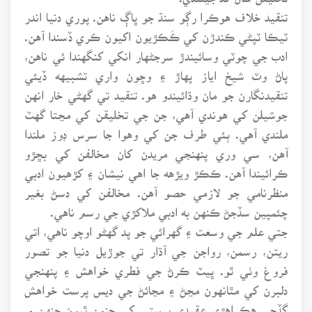
تنقيد خلاف هوڪرا رڳو سنڌ جو ڀاڳ ناهن. پوري دنيا اندر
ٽيڪا ٽپڻي ڪندڙن کي ڪَڪڙيون اکيون ڪري ڏسندا آهن.
ادب جي چوٽي وسائيندڙ سرجڻهار انکي کنگهندا ئي ناهن،
پاڻ وٽ شيخ اياز پهاڙ ۽ وڇون واري تشبيهه ڏيئي
تنقيدنگارن جو مان وڌائيندو هو. تنقيد تي گهڻي خار انهن
جوشيلن کي هوندي آهي، جن جي تخليقن کي مڃتا گهٽ
ملندي آهي. ٻئي طرف جن کي وهوا جا سرس ڊوز ملندا
آهن، سي وري پنهنجي مريدن کان مخالفن کي بڇڙو
ڪرائيندا آهن. ڪڪڙ ويڙهه جا اهي نيشان ۽ کڙهيون ادبي
منظرنامي جو لازمي حصو آهن. مخالفن کي دسڻ بغير
چئمپين سڏجڻ ڪنهن به ادبي ملاکڙي جي رسم ناهي.
جتي علم جي وسعت ۽ گهرائي جو پد گهڻو اوچو ناهي، اتي
ريتن، رسمن، رواجن جي آڌار تي جوڙيل دنيا جو تصور
فروغ وٺي ٿو. ڀيٽ ڪرڻ جي فطري خواهش ۽ پنهنجي
دلبرن کي مٿانهون مڃڻ ۽ مڃائڻ جي ديس پرست خواهش
گڏجي هڪ اهڙي عقيدي پرستي کي جنمن ٿيون جنهن ۾