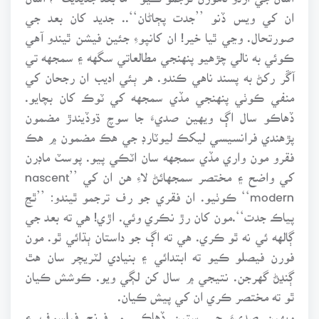
ان کي ويس ڏنو ’’جدت پڄاڻان‘‘.. جديد کان بعد جي
صورتحال. وڃي ٿيا خير! ان کانپوءِ جئين فيشن ٿيندو آهي
ڪوئي به نالي چڙهيو پنهنجي مطالعاتي سگهه ۽ سمجهه تي
آڱر رکڻ به پسند ناهي ڪندو. هر ٻئي اديب ان رجحان کي
منفي ڪوٺي پنهنجي مڏي سمجهه کي ٽوڪ کان بچايو.
ڏهاڪو سال اڳ ويهين صديءَ جا سوچ ڌوڏيندڙ مضمون
پڙهندي فرانسيسي ليکڪ ليوٽارڊ جي هڪ مضمون ۾ هڪ
فقرو مون واري مڏي سمجهه سان اٽڪي پيو. پوسٽ ماڊرن
کي واضح ۽ مختصر سمجهائڻ لاءِ هن ان کي ’’nascent
modern‘‘ ڪوٺيو. ان فقري جو رف ترجمو ٿيندو: ’’ٿڃ
پياڪ جدت‘‘.مون کان رڙ نڪري وئي. اڙي! هي ته بعد جي
ڳالهه ئي نه ٿو ڪري. هي ته اڳ جو داستان ٻڌائي ٿو. مون
فورن فيصلو ڪيو ته ابتدائي ۽ بنيادي لٽريچر سان هٿ
ڳنڍڻ گهرجن. نتيجي ۾ سال کن لڳي ويو. ڪوشش ڪيان
ٿو ته مختصر ڪري ان کي پيش ڪيان.
ويهين صديءَ جي ستين ڏهاڪي ۾ فرنچ فيلسوف ۽