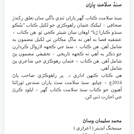
سنڌ سلامت پاران
سنڌ سلامت ڪتاب گهر پاران
ٽنڊي باگي سان تعلق رکندڙ
صحافي ۽ ليکڪ عثمان راهوڪڙي جو لکيل ڪتاب ”سُڪو
سنڌو ڪنارا رُنا“ اوهان سان شيئر ڪجي ٿو. هن ڪتاب ۾
عشقيه قصا به آهن ته ماڳ مڪانن تي لکيل مضمون به
شامل آهن. هن ڪتاب ۾ سنڌ جي ڪجهه لازوال ڪردارن
جو ذڪر به آهي ته ڪجهه تاريخي ۽ تحقيقي مضمون پڻ
شامل آهن. ھن ڪتاب ۾ عثمان رھوڪڙي جي شاعري پڻ
شامل آھي.
هي ڪتاب ڪنھن اداري نہ پر راھوڪڙي صاحب پاڻ
2014ع ۾ ڇپايو. سنڌ سلامت سٿ پاران سندس ٿورائتا
آهيون جو ڪتاب سنڌ سلامت ڪتاب گهر ۾ اپلوڊ ڪرڻ
جي اجازت ڏني اٿن.
محمد سليمان وساڻ
مينيجنگ ايڊيٽر ( اعزازي )