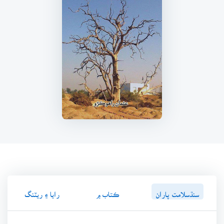
سنڌسلامت پاران
ڪتاب ۾
رايا ۽ ريٽنگ