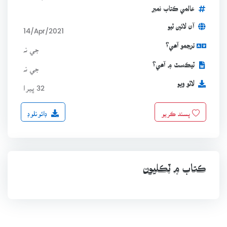
عالمي ڪتاب نمبر
آن لائين ٿيو
14/Apr/2021
ترجمو آھي؟
جي نہ
ٽيڪسٽ ۾ آھي؟
جي نہ
لاٿو ويو
32 ڀيرا
ڊائونلوڊ
پسند ڪريو
ڪتاب ۾ ٽِڪليون