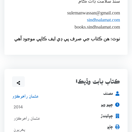
سنڌ سلامت ڊاٽ ڪام
sulemanwassan@gmail.com
sindhsalamat.com
books.sindhsalamat.com
نوٽ: ھن ڪتاب جي صرف پي ڊي ايف ڪاپي موجود آھي
ڪتاب بابت وڌيڪ:
مصنف
عثمان راهوڪڙو
ڇپيو ويو
2014
ڇپائيندڙ
عثمان راھوڪڙو
ڇاپو
پھريون