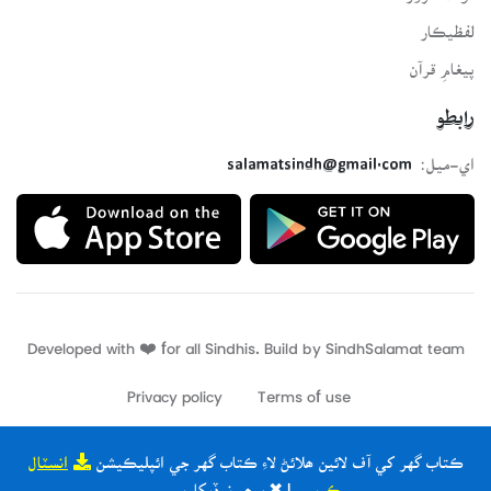
لفظيڪار
پيغامِ قرآن
رابطو
اي-ميل:
salamatsindh@gmail.com
Developed with ❤️ for all Sindhis. Build by
SindhSalamat
team
Privacy policy
Terms of use
ڪتاب گهر کي آف لائين ھلائڻ لاءِ ڪتاب گهر جي ائپليڪيشن
انسٽال
ڪريو
| ✖ ٻيھر نہ ڏيکاريو