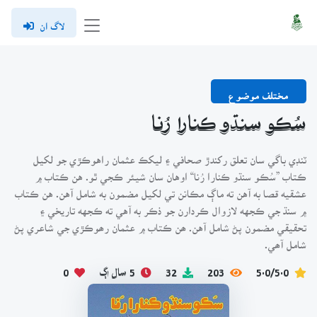
لاگ ان
مختلف موضوع
سُڪو سنڌو ڪنارا رُنا
ٽنڊي باگي سان تعلق رکندڙ صحافي ۽ ليکڪ عثمان راهوڪڙي جو لکيل
ڪتاب ”سُڪو سنڌو ڪنارا رُنا“ اوهان سان شيئر ڪجي ٿو. هن ڪتاب ۾
عشقيه قصا به آهن ته ماڳ مڪانن تي لکيل مضمون به شامل آهن. هن ڪتاب
۾ سنڌ جي ڪجهه لازوال ڪردارن جو ذڪر به آهي ته ڪجهه تاريخي ۽
تحقيقي مضمون پڻ شامل آهن. ھن ڪتاب ۾ عثمان رھوڪڙي جي شاعري پڻ
شامل آھي.
5.0/5.0
203
32
5 سال اڳ
0