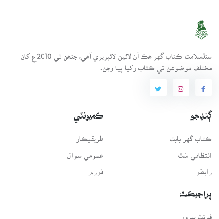
سنڌسلامت ڪتاب گهر ھڪ آن لائين لائبريري آھي، جنھن تي 2010ع کان
مختلف موضوعن تي ڪتاب رکيا پيا وڃن.
ڳنڍجو
ڪميونٽي
ڪتاب گهر بابت
طريقيڪار
انتظامي سَٿ
عمومي سوال
رابطو
فورم
پراجيڪٽ
فونٽ سرور