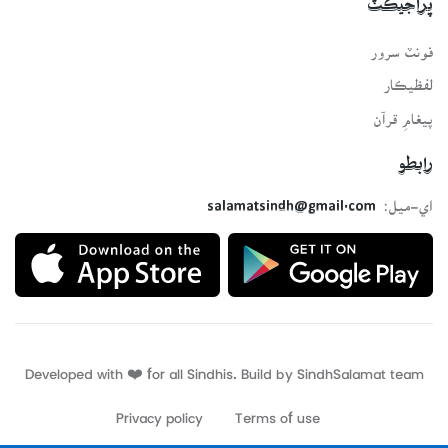
پراجيڪٽ
فونٽ سرور
لفظيڪار
پيغامِ قرآن
رابطو
اي-ميل:
salamatsindh@gmail.com
Developed with ❤️ for all Sindhis. Build by
SindhSalamat
team
Privacy policy
Terms of use