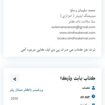
محمد سليمان وساڻ
مينيجنگ ايڊيٽر ( اعزازي )
سنڌ سلامت ڊاٽ ڪام
sulemanwassan@gmail.com
www.sindhsalamat.com
books.sindhsalamat.com
نوٽ: ھن ڪتاب جي صرف پي ڊي ايف ڪاپي موجود آھي
ڪتاب بابت وڌيڪ:
مصنف
پروفيسر ڊاڪٽر ممتاز ڀٽو
ڇپيو ويو
2010