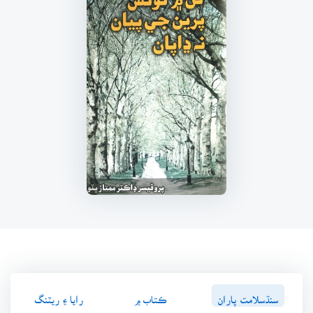
سنڌسلامت پاران
ڪتاب ۾
رايا ۽ ريٽنگ