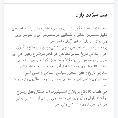
سنڌ سلامت پاران
سنڌ سلامت ڪتاب گهر پاران پروفيسر ڊاڪٽر ممتاز ڀٽو صاحبہ جي
لکيل مضمونن، مقالن ۽ ڪھاڻين جو مجموعو ”تن ۾ تئونس پرينءَ
جي پيان نہ ڍاپان“ اوهان اڳيان حاضر آهي.
پروفيسر ممتاز صاحبہ جي سڄي زندگي پڙھڻ ۽ پڙھائڻ ۾ گذري
آھي. اسلامي تاريخ سندس مطالعي جو خاص موضوع رھيو آھي. پر
ھن ٻين موضوعن تي پڻ مقالا ۽ مضمون لکيا آھن. ھن ڪتاب ۾
سندس 30 مضمون ۽ مقالا شامل آھن، جن ۾ سيرت پاڪ کانسواءِ
سنڌ جي تاريخ ۽ ڪن مشھور سياسي، سماجي ۽ علمي ادبي
شخصيتون شامل آھن. ڪتاب ۾ سندس ڪجه ڪھاڻيون پڻ موجود
آھن.
ھي ڪتاب 2010ع ۾ بلاول انسٽيٽيوٽ آف ھسٽاريڪل ريسرچ،
نوابشاھ پاران ڇپايو ويو. ھن ڪتاب جي پي ڊي ايف ڪاپي وتايي
جي گهر جي ٿورن سان آندي وئي آھي.