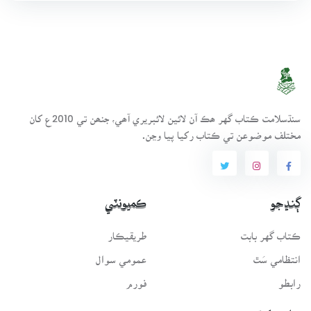
سنڌسلامت ڪتاب گهر ھڪ آن لائين لائبريري آھي، جنھن تي 2010ع کان
مختلف موضوعن تي ڪتاب رکيا پيا وڃن.
ڳنڍجو
ڪميونٽي
ڪتاب گهر بابت
طريقيڪار
انتظامي سَٿ
عمومي سوال
رابطو
فورم