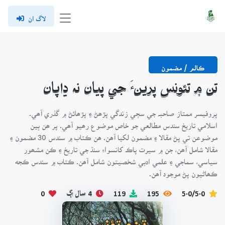
لاگ ان
ڪالم / مضمون
تن ۾ تئونس پرينءَ جي پيان نہ ڍاپان
پروفيسر ممتاز صاحبہ جي سڄي زندگي پڙھڻ ۽ پڙھائڻ ۾ گذري آھي.
اسلامي تاريخ سندس مطالعي جو خاص موضوع رھيو آھي. پر ھن ٻين
موضوعن تي پڻ مقالا ۽ مضمون لکيا آھن. ھن ڪتاب ۾ سندس 30 مضمون ۽
مقالا شامل آھن، جن ۾ سيرت پاڪ کانسواءِ سنڌ جي تاريخ ۽ ڪن مشھور
سياسي، سماجي ۽ علمي ادبي شخصيتون شامل آھن. ڪتاب ۾ سندس ڪجه
ڪھاڻيون پڻ موجود آھن.
5.0/5.0
195
119
4 سال اڳ
0