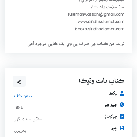
سنڌ سلامت ڊاٽ ڪام
sulemanwassan@gmail.com
www.sindhsalamat.com
books.sindhsalamat.com
نوٽ: ھن ڪتاب جي صرف پي ڊي ايف ڪاپي موجود آھي
ڪتاب بابت وڌيڪ:
ليکڪ
موھن ڪلپنا
ڇپيو ويو
1985
ڇپائيندڙ
سنڌي ساهت گهر
ڇاپو
پھريون