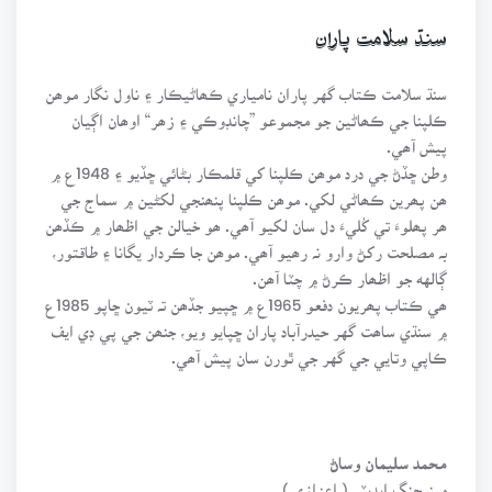
سنڌ سلامت پاران
سنڌ سلامت ڪتاب گهر پاران نامياري ڪھاڻيڪار ۽ ناول نگار موھن
ڪلپنا جي ڪھاڻين جو مجموعو ”چانڊوڪي ۽ زھر“ اوھان اڳيان
پيش آھي.
وطن ڇڏڻ جي درد موھن ڪلپنا کي قلمڪار بڻائي ڇڏيو ۽ 1948ع ۾
ھن پھرين ڪھاڻي لکي. موھن ڪلپنا پنھنجي لکڻين ۾ سماج جي
ھر پھلوءَ تي کُليءَ دل سان لکيو آھي. ھو خيالن جي اظھار ۾ ڪڏھن
بہ مصلحت رکڻ وارو نہ رھيو آھي. موھن جا ڪردار يگانا ۽ طاقتور،
ڳالهه جو اظھار ڪرڻ ۾ چٽا آھن.
ھي ڪتاب پھريون دفعو 1965ع ۾ ڇپيو جڏھن تہ ٽيون ڇاپو 1985ع
۾ سنڌي ساھت گهر حيدرآباد پاران ڇپايو ويو، جنھن جي پي ڊي ايف
ڪاپي وتايي جي گهر جي ٿورن سان پيش آھي.
محمد سليمان وساڻ
مينيجنگ ايڊيٽر ( اعزازي )