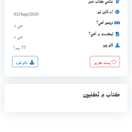
عالمي ڪتاب نمبر
آن لائين ٿيو
02/Sep/2021
ترجمو آھي؟
جي نہ
ٽيڪسٽ ۾ آھي؟
جي نہ
لاٿو ويو
77 ڀيرا
ڊائونلوڊ
پسند ڪريو
ڪتاب ۾ ٽِڪليون