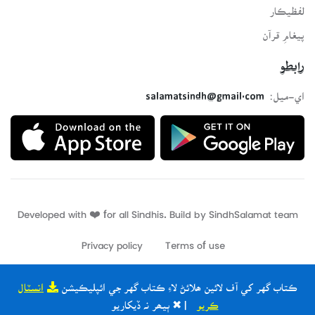
لفظيڪار
پيغامِ قرآن
رابطو
اي-ميل:
salamatsindh@gmail.com
Developed with ❤️ for all Sindhis. Build by
SindhSalamat
team
Privacy policy
Terms of use
ڪتاب گهر کي آف لائين ھلائڻ لاءِ ڪتاب گهر جي ائپليڪيشن
انسٽال
ڪريو
| ✖ ٻيھر نہ ڏيکاريو