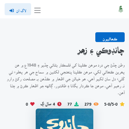
لاگ ان
ڪھاڻيون
چانڊوڪي ۽ زھر
وطن ڇڏڻ جي درد موھن ڪلپنا کي قلمڪار بڻائي ڇڏيو ۽ 1948ع ۾ ھن
پھرين ڪھاڻي لکي. موھن ڪلپنا پنھنجي لکڻين ۾ سماج جي ھر پھلوءَ تي
کُليءَ دل سان لکيو آھي. ھو خيالن جي اظھار ۾ ڪڏھن بہ مصلحت رکڻ وارو
نہ رھيو آھي. موھن جا ڪردار يگانا ۽ طاقتور، ڳالهه جو اظھار ڪرڻ ۾ چٽا
آھن.
5.0/5.0
279
77
4 سال اڳ
0