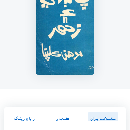
سنڌسلامت پاران
ڪتاب ۾
رايا ۽ ريٽنگ