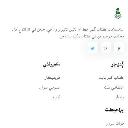
سنڌسلامت ڪتاب گهر ھڪ آن لائين لائبريري آھي، جنھن تي 2010ع کان
مختلف موضوعن تي ڪتاب رکيا پيا وڃن.
ڳنڍجو
ڪميونٽي
ڪتاب گهر بابت
طريقيڪار
انتظامي سَٿ
عمومي سوال
رابطو
فورم
پراجيڪٽ
فونٽ سرور