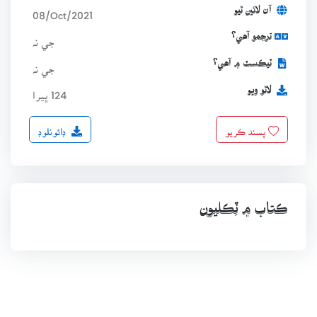
آن لائين ٿيو
08/Oct/2021
ترجمو آھي؟
جي نہ
ٽيڪسٽ ۾ آھي؟
جي نہ
لاٿو ويو
124 ڀيرا
ڊائونلوڊ
پسند ڪريو
ڪتاب ۾ ٽِڪليون