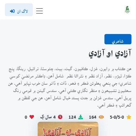
لاگ ان
شاعري
آزادي او آزادي
ھن ڪتاب ۾ وايون، غزل، ڪافيون، گيت، بيت، چئوسٽا، ترائيل، رينگا، پنج
ڪڙا، ٽيڙو، نظم، آزاد نظم ۽ نثراڻا نظم شامل آھن. ڊاڪٽر مرتضيٰ کوسي
شاعريءَ جي ٻنھي پھلوئن فڪر ۽ فھم، ڏات ۽ ڏانو سان خوب نڀايو آھي. ھن
سھڻيون تشبيھون ۽ منظر نگاري ڪئي آھي. سندس گيتن ۾ قومي رنگ
ڀريل آھي. سندس غزلن ۾ جدت پسند خيال شامل آھن. ھن جي لفظن ۾
گھرائپ ۽ فڪر آھي.
5.0/5.0
164
124
4 سال اڳ
0