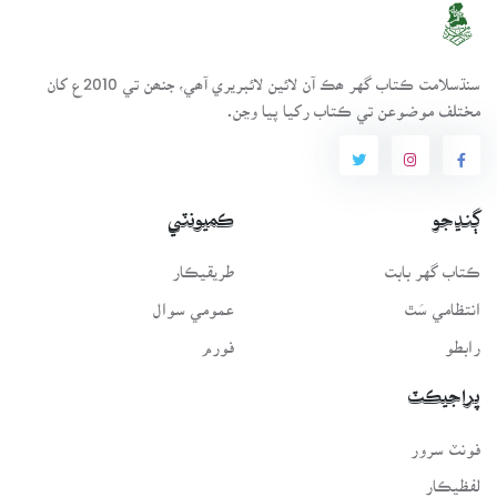
سنڌسلامت ڪتاب گهر ھڪ آن لائين لائبريري آھي، جنھن تي 2010ع کان
مختلف موضوعن تي ڪتاب رکيا پيا وڃن.
ڳنڍجو
ڪميونٽي
ڪتاب گهر بابت
طريقيڪار
انتظامي سَٿ
عمومي سوال
رابطو
فورم
پراجيڪٽ
فونٽ سرور
لفظيڪار