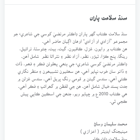
سنڌ سلامت پاران
سنڌ سلامت ڪتاب گهر پاران ڊاڪٽر مرتضيٰ کوسي جي شاعريءَ جو
مجموعو ”آزادي او آزادي“ اوهان اڳيان حاضر آهي.
ھن ڪتاب ۾ وايون، غزل، ڪافيون، گيت، بيت، چئوسٽا، ترائيل،
رينگا، پنج ڪڙا، ٽيڙو، نظم، آزاد نظم ۽ نثراڻا نظم شامل آھن.
ڊاڪٽر مرتضيٰ کوسي شاعريءَ جي ٻنھي پھلوئن فڪر ۽ فھم، ڏات
۽ ڏانو سان خوب نڀايو آھي. ھن سھڻيون تشبيھون ۽ منظر نگاري
ڪئي آھي. سندس گيتن ۾ قومي رنگ ڀريل آھي. سندس غزلن ۾
جدت پسند خيال شامل آھن. ھن جي لفظن ۾ گھرائپ ۽ فڪر آھي.
ھي ڪتاب 2010ع ۾ ڇپايو ويو، جنھن جي اسڪين ڪاپي پيش
ڪجي ٿي.
محمد سليمان وساڻ
مينيجنگ ايڊيٽر ( اعزازي )
سنڌ سلامت ڊاٽ ڪام