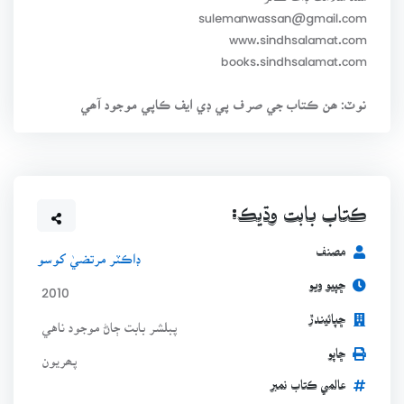
sulemanwassan@gmail.com
www.sindhsalamat.com
books.sindhsalamat.com
نوٽ: ھن ڪتاب جي صرف پي ڊي ايف ڪاپي موجود آھي
ڪتاب بابت وڌيڪ:
مصنف
ڊاڪٽر مرتضيٰ کوسو
ڇپيو ويو
2010
ڇپائيندڙ
پبلشر بابت ڄاڻ موجود ناهي
ڇاپو
پھريون
عالمي ڪتاب نمبر