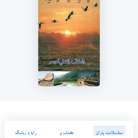
سنڌسلامت پاران
ڪتاب ۾
رايا ۽ ريٽنگ