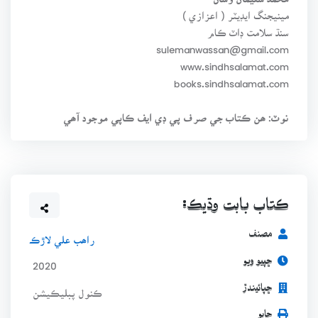
مينيجنگ ايڊيٽر ( اعزازي )
سنڌ سلامت ڊاٽ ڪام
sulemanwassan@gmail.com
www.sindhsalamat.com
books.sindhsalamat.com
نوٽ: ھن ڪتاب جي صرف پي ڊي ايف ڪاپي موجود آھي
ڪتاب بابت وڌيڪ:
مصنف
راھب علي لاڙڪ
ڇپيو ويو
2020
ڇپائيندڙ
ڪنول پبليڪيشن
ڇاپو
پھريون