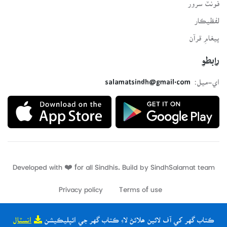
فونٽ سرور
لفظيڪار
پيغامِ قرآن
رابطو
اي-ميل:
salamatsindh@gmail.com
Developed with ❤️ for all Sindhis. Build by
SindhSalamat
team
Privacy policy
Terms of use
ڪتاب گهر کي آف لائين ھلائڻ لاءِ ڪتاب گهر جي ائپليڪيشن
انسٽال