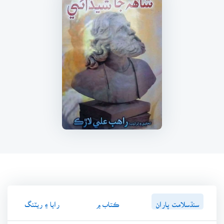
سنڌسلامت پاران
ڪتاب ۾
رايا ۽ ريٽنگ