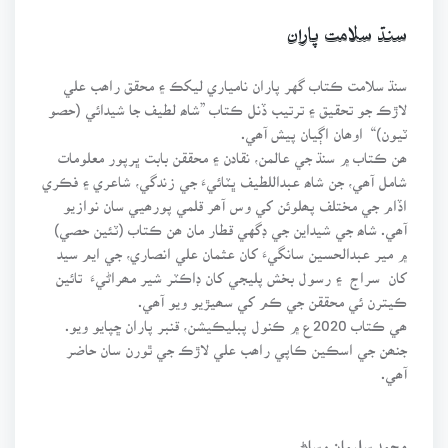
سنڌ سلامت پاران
سنڌ سلامت ڪتاب گهر پاران نامياري ليکڪ ۽ محقق راھب علي
لاڙڪ جو تحقيق ۽ ترتيب ڏنل ڪتاب ”شاھ لطيف جا شيدائي (حصو
ٽيون)“ اوھان اڳيان پيش آھي.
ھن ڪتاب ۾ سنڌ جي عالمن، نقادن ۽ محققن بابت ڀرپور معلومات
شامل آھي، جن شاھ عبداللطيف ڀٽائيءَ جي زندگي، شاعري ۽ فڪري
اڏام جي مختلف پھلوئن کي وس آھر قلمي پورھيي سان نوازيو
آھي. شاھ جي شيداين جي ڊگهي قطار مان ھن ڪتاب (ٽئين حصي)
۾ مير عبدالحسين سانگيءَ کان عثمان علي انصاري، جي ايم سيد
کان سراج ۽ رسول بخش پليجي کان ڊاڪٽر شير مھراڻيءَ تائين
ڪيترن ئي محققن جي ڪم کي سھيڙيو ويو آھي.
ھي ڪتاب 2020ع ۾ ڪنول پبليڪيشن، قنبر پاران ڇپايو ويو.
جنھن جي اسڪين ڪاپي راھب علي لاڙڪ جي ٿورن سان حاضر
آھي.
محمد سليمان وساڻ