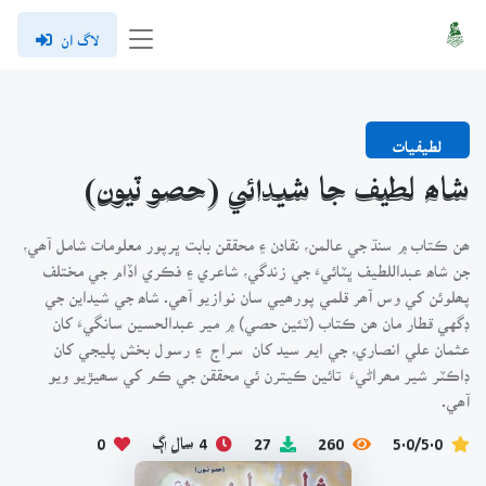
لاگ ان
لطيفيات
شاھ لطيف جا شيدائي (حصو ٽيون)
ھن ڪتاب ۾ سنڌ جي عالمن، نقادن ۽ محققن بابت ڀرپور معلومات شامل آھي،
جن شاھ عبداللطيف ڀٽائيءَ جي زندگي، شاعري ۽ فڪري اڏام جي مختلف
پھلوئن کي وس آھر قلمي پورھيي سان نوازيو آھي. شاھ جي شيداين جي
ڊگهي قطار مان ھن ڪتاب (ٽئين حصي) ۾ مير عبدالحسين سانگيءَ کان
عثمان علي انصاري، جي ايم سيد کان سراج ۽ رسول بخش پليجي کان
ڊاڪٽر شير مھراڻيءَ تائين ڪيترن ئي محققن جي ڪم کي سھيڙيو ويو
آھي.
5.0/5.0
260
27
4 سال اڳ
0