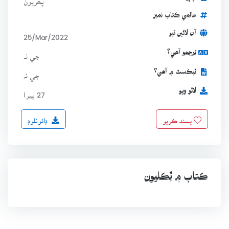
عالمي ڪتاب نمبر
آن لائين ٿيو
25/Mar/2022
ترجمو آھي؟
جي نہ
ٽيڪسٽ ۾ آھي؟
جي نہ
لاٿو ويو
27 ڀيرا
ڊائونلوڊ
پسند ڪريو
ڪتاب ۾ ٽِڪليون