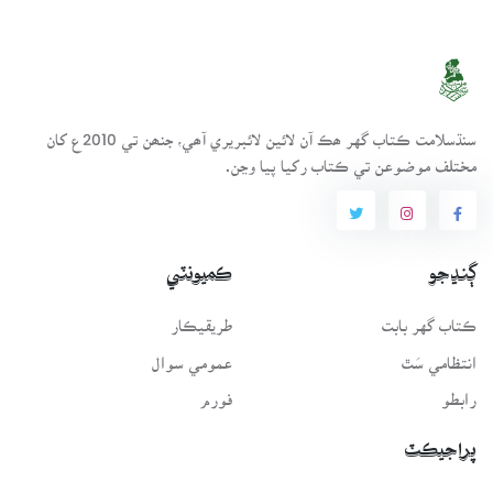
سنڌسلامت ڪتاب گهر ھڪ آن لائين لائبريري آھي، جنھن تي 2010ع کان
مختلف موضوعن تي ڪتاب رکيا پيا وڃن.
ڳنڍجو
ڪميونٽي
ڪتاب گهر بابت
طريقيڪار
انتظامي سَٿ
عمومي سوال
رابطو
فورم
پراجيڪٽ