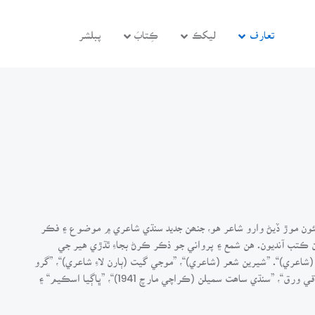
تعارف
ليکڪ
ڪِتابَ
پبلشر
ئون موڙ ڏيڻ وارو شاعر هو، جنھن جديد سنڌي شاعري ۾ موضوع ۽ فڪر
 ڪتب آنديون. هن شمع ۽ پرواني جو ذڪر ڪرڻ بجاءِ ٿڌڙي هير جي
ري)“. ”شيرين شعر (شاعري)“، ”موجي گيت (ٻارن لاءِ شاعري)“، ”گرو
نانڪ جيون ڪوتا“، ”بيوس گيتانجلي“، ”پنکڙيون – پن“، ”اخلاقي ورق“، ”سنڌي ساھت سميلن (ڪراچي مارچ 1941)“، ”ڀاڳيا اسڪيم“ ۽