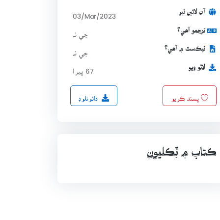
آن لائين ٿيو
03/Mar/2023
ترجمو آھي؟
جي نہ
ٽيڪسٽ ۾ آھي؟
جي نہ
لاٿو ويو
67 ڀيرا
ڊائونلوڊ
پسند ڪريو
ڪتاب ۾ ٽِڪليون