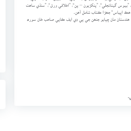
 ”بيوس گيتانجلي“، ”پنکڙيون – پن“، ”اخلاقي ورق“، ”سنڌي ساھت
پور، ڪڇ، ھندستان مان ڇپايو جنھن جي پي ڊي ايف ڪاپي صاحب خان سورھ
.