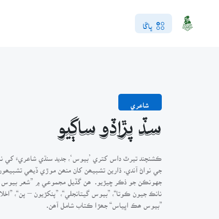
ڀاڱا
شاعري
سڏ پڙاڏو ساڳيو
ڪشنچند تيرٿ داس کتري ’بيوس‘، جديد سنڌي شاعريءَ کي ن
جي نواڻ آندي. ڌارين تشبيھن کان منھن موڙي ڏيھي تشبيھون
جهونڪن جو ذڪر ڇيڙيو. ھن گڏيل مجموعي ۾ ”شعر بيوس (شاع
”بيوس ھڪ اڀياس“ جھڙا ڪتاب شامل آھن.