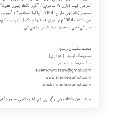
”موجي گيت (ٻارن لاءِ شاعري)“، ”گرو نانڪ جيون ڪوتا“،
سميلن (ڪراچي مارچ 1941)“، ”ڀاڳيا اسڪيم“ ۽ ”بيوس ھڪ اڀياس“ جھڙا ڪتاب شامل آھن.
ھي ڪتاب 1984ع ۾ شري ھوند راج دکايل آدي
ميراڻيءَ جي سھڪار سان شيئر ڪجي ٿي.
محمد سليمان وساڻ
مينيجنگ ايڊيٽر (اعزازي)
سنڌ سلامت ڊاٽ ڪام
sulemanwassan@gmail.com
www.sindhsalamat.com
books.sindhsalamat.com
نوٽ : ھن ڪتاب جي رڳو پي ڊي ايف ڪاپي موجود آھي