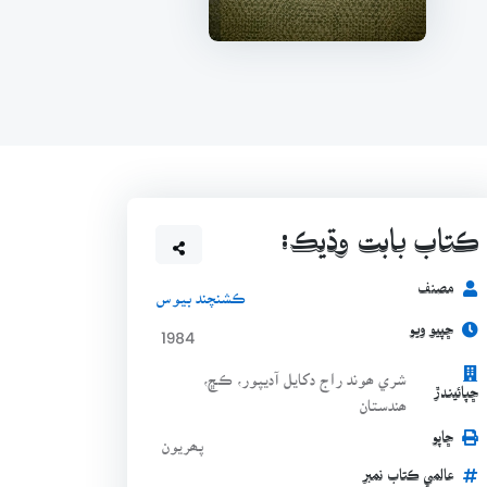
ڪتاب بابت وڌيڪ:
مصنف
ڪشنچند بيوس
ڇپيو ويو
1984
شري ھوند راج دکايل آديپور، ڪڇ،
ڇپائيندڙ
ھندستان
ڇاپو
پھريون
عالمي ڪتاب نمبر