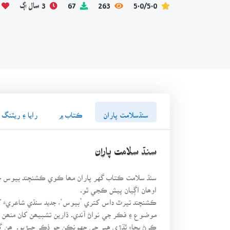
5.0/5.0
263
67
3 سال اڳ
سنڌسلامت پاران
ڪتاب ۾
رايا ۽ ريٽنگ
سنڌ سلامت پاران
سنڌ سلامت ڪتاب گهر پاران مھا ڪوي ڪشنچند بيوس ج
اوھان اڳيان پيش ڪجي ٿو.
ڪشنچند تيرٿ داس کتري ’بيوس‘، جديد سنڌي شاعريءَ ک
موضوع ۽ فڪر جي نواڻ آندي. ڌارين تشبيھن کان منھن
ڪرڻ بجاءِ ٿڌڙي هير جي جهونڪن جو ذڪر ڇيڙيو. ھن گ