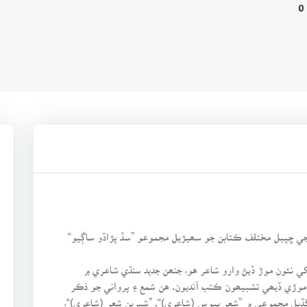
0
ي ڇپيل مختلف ڪتابن جو سھيڙيل مجموعو ”سڏ پڙاڏو ساڳيو“
ي نئون موڙ ڏيڻ وارو شاعر هو، جنھن جديد سنڌي شاعري ۾
 موڙي ڏيھي تشبيھون ڪتب آنديون. هن شمع ۽ پرواني جو ذڪر
ڏيل مجموعي ۾ ”شعر بيوس (شاعري)“. ”شيرين شعر (شاعري)“،