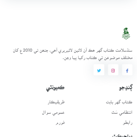
سنڌسلامت ڪتاب گهر ھڪ آن لائين لائبريري آھي، جنھن تي 2010ع کان
مختلف موضوعن تي ڪتاب رکيا پيا وڃن.
ڳنڍجو
ڪميونٽي
ڪتاب گهر بابت
طريقيڪار
انتظامي سَٿ
عمومي سوال
رابطو
فورم