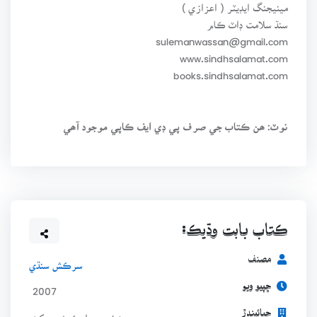
مينيجنگ ايڊيٽر ( اعزازي )
سنڌ سلامت ڊاٽ ڪام
sulemanwassan@gmail.com
www.sindhsalamat.com
books.sindhsalamat.com
نوٽ: ھن ڪتاب جي صرف پي ڊي ايف ڪاپي موجود آھي
ڪتاب بابت وڌيڪ:
مصنف
سرڪش سنڌي
ڇپيو ويو
2007
ڇپائيندڙ
زخمي پبليڪيشن، ڊکڻ