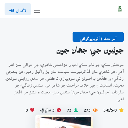
لاگ ان
آتم ڪٿا / آٽوبايوگرافي
جوڻيون جيءَ جھان جون
سرڪش سنڌيءَ جو نالو سنڌي ادب ۾ مزاحمتي شاعريءَ جي حوالي سان اھم
آھي. ھو شاعري سان گڏ قومپرست سياست سان پڻ واڳيل رھيو. هن پنھنجي
زندگيءَ ۾ ڪڏهن بہ اصولن تي سوديبازي نہ ڪئي، هو سنڌي روايتي سونھن،
محبت، انسانيت ۽ جبر خلاف مزاحمت جو شاعر هو، سندس زندگيءَ جو
سفرنامو ”جوڻيون جيءَ جھان جون“ سندس پيار، محبت ۽ عشق جو اظھار
آھي.
5.0/5.0
273
73
3 سال اڳ
0