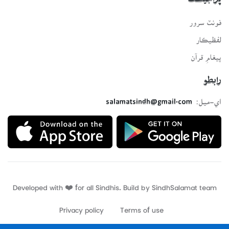
پراجيڪٽ
فونٽ سرور
لفظيڪار
پيغامِ قرآن
رابطو
اي-ميل:
salamatsindh@gmail.com
Developed with ❤️ for all Sindhis. Build by
SindhSalamat
team
Privacy policy
Terms of use