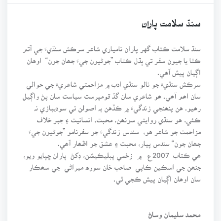
سنڌ سلامت پاران
سنڌ سلامت ڪتاب گهر پاران نامياري شاعر سرڪش سنڌيءَ جي آتم
ڪٿا يا جيون سفر تي ٻڌل ڪتاب ”جوڻيون جيءَ جھان جون“ اوھان
اڳيان پيش آھي.
سرڪش سنڌيءَ جو نالو سنڌي ادب ۾ مزاحمتي شاعريءَ جي حوالي
سان اھم آھي. ھو شاعري سان گڏ قومپرست سياست سان پڻ واڳيل
رھيو. هن پنھنجي زندگيءَ ۾ ڪڏهن بہ اصولن تي سوديبازي نہ
ڪئي، هو سنڌي روايتي سونھن، محبت، انسانيت ۽ جبر خلاف
مزاحمت جو شاعر هو، سندس زندگيءَ جو سفرنامو ”جوڻيون جيءَ
جھان جون“ سندس پيار، محبت ۽ عشق جو اظھار آھي.
ھي ڪتاب 2007ع ۾ زخمي پبليڪيشن، ڊکڻ پاران ڇپايو ويو،
جنھن جي اسڪين ڪاپي صاحب خان سورھ ميراڻي جي سھڪار
سان اوھان اڳيان پيش ڪجي ٿي.
محمد سليمان وساڻ