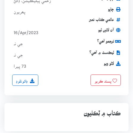
ڇاپو
پھريون
عالمي ڪتاب نمبر
آن لائين ٿيو
16/Apr/2023
ترجمو آھي؟
جي نہ
ٽيڪسٽ ۾ آھي؟
جي نہ
لاٿو ويو
73 ڀيرا
ڊائونلوڊ
پسند ڪريو
ڪتاب ۾ ٽِڪليون