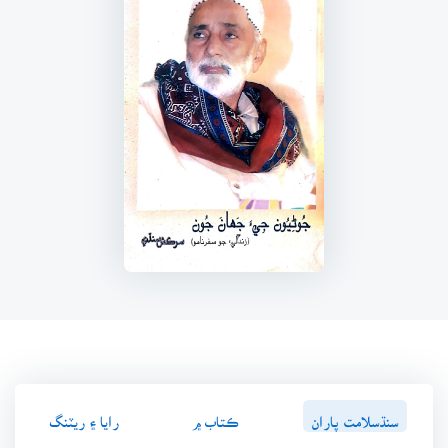
سنڌسلامت پاران
ڪتاب ۾
رايا ۽ ريٽنگ