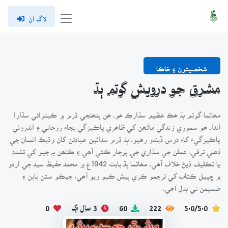
لاگ ان
شخصيتون ۽ خاڪا
مشرق جو درويش گوتم ٻڌ
مھاتما گوتم ٻڌ ھڪ عظيم سڌارڪ ھو. ھن پنھنجي ڌرم ۾ ڪيترائي سڌارا
آندا. ھو سموري زندگي ماڻھن کي ظاھري پاڪيزگي بجاءِ روحاني ۽ اندروني
پاڪيزگيءَ کاءِ درس ڏيندو رھيو. ٻڌ ڌرم سدائين عبادتن کان وڌيڪ انسان جي
ذھني ترقي، عملن جي سڌاري جي پرچار ڪئي آھي ۽ ڪنھن بہ جيو کي تشدد
يا تڪليف ڏيڻ خلاف آھي. مھاتما ٻڌ بابت 1942ع ۾ محمد حفيظ سيد جي اردو
۾ ڇپيل ڪتاب کي ترجمو ڪري پيش ڪيو ويو آھي، جيڪو ستن بابن ۽
ضميمن تي ٻڌل آھي.
5.0/5.0
222
60
3 سال اڳ
0