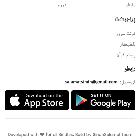
رابطو
فورم
پراجيڪٽ
فونٽ سرور
لفظيڪار
پيغامِ قرآن
رابطو
اي-ميل:
salamatsindh@gmail.com
Developed with ❤️ for all Sindhis. Build by
SindhSalamat
team