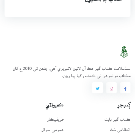
ڪتاب ۾ ٽِڪليون
سنڌسلامت ڪتاب گهر ھڪ آن لائين لائبريري آھي، جنھن تي 2010ع کان
مختلف موضوعن تي ڪتاب رکيا پيا وڃن.
ڳنڍجو
ڪميونٽي
ڪتاب گهر بابت
طريقيڪار
انتظامي سَٿ
عمومي سوال