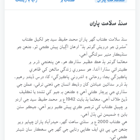
سنڌ سلامت پاران
سنڌ سلامت ڪتاب گهر پاران محمد حفيظ سيد جو لکيل ڪتاب
”مشرق جو درويش گوتم ٻڌ“ اوھان اڳيان پيش ڪجي ٿو، جنھن جو
سنڌيڪار منير سولنگي آھي.
مھاتما گوتم ٻڌ ھڪ عظيم سڌارڪ ھو. ھن پنھنجي ڌرم ۾
ڪيترائي سڌارا آندا. ھو سموري زندگي ماڻھن کي ظاھري
پاڪيزگي بجاءِ روحاني ۽ اندروني پاڪيزگيءَ کاءِ درس ڏيندو رھيو.
ٻڌ ڌرم سدائين عبادتن کان وڌيڪ انسان جي ذھني ترقي، عملن جي
سڌاري جي پرچار ڪئي آھي ۽ ڪنھن بہ جيو کي تشدد يا تڪليف
ڏيڻ خلاف آھي. مھاتما ٻڌ بابت 1942ع ۾ محمد حفيظ سيد جي اردو
۾ ڇپيل ڪتاب کي ترجمو ڪري پيش ڪيو ويو آھي، جيڪو ستن
بابن ۽ ضميمن تي ٻڌل آھي.
ھي ڪتاب 2000ع ۾ سنڌي ساھت گهر، حيدرآباد پاران ڇپايو ويو
جنھن جي پي ڊي ايف ڪاپي وتايي جي گهر جي سھڪار سان شيئر
ڪجي ٿي.