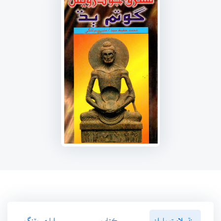
سنڌسلامت پاران
ڪتاب ۾
رايا ۽ ريٽنگ