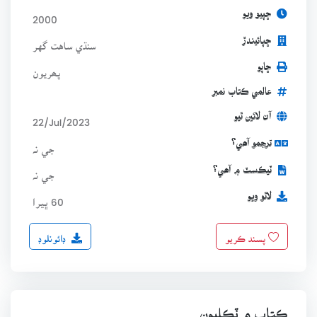
ڇپيو ويو
2000
ڇپائيندڙ
سنڌي ساهت گهر
ڇاپو
پھريون
عالمي ڪتاب نمبر
آن لائين ٿيو
22/Jul/2023
ترجمو آھي؟
جي نہ
ٽيڪسٽ ۾ آھي؟
جي نہ
لاٿو ويو
60 ڀيرا
ڊائونلوڊ
پسند ڪريو