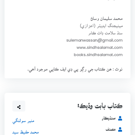
محمد سليمان وساڻ
مينيجنگ ايڊيٽر (اعزازي)
سنڌ سلامت ڊاٽ ڪام
sulemanwassan@gmail.com
www.sindhsalamat.com
books.sindhsalamat.com
نوٽ : ھن ڪتاب جي رڳو پي ڊي ايف ڪاپي موجود آھي.
ڪتاب بابت وڌيڪ:
سنڌيڪار
منير سولنگي
مصنف
محمد حفيظ سيد