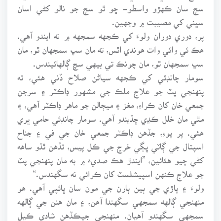
سچ سان ڪهڙو واسطو- ڇو ٿو سچ جو نالو کڻي اسان
سڀني کي مصيبت ۾ وجهين.
پر، دوري دوران ولوءَ کي ڪجهه سمجهه ۾ نه ايندو آهي.
هڪ ئي وائي وات هوندي اٿس، ته مان سڀ سمجهان ٿو، مان
سڀ سمجهان ٿو، مان چونڪ تي بيهي سچ ڳالهائيندس.
سومار چانڊئي کي ڪجهه سياڻن صلاح ڏني هئي، ته
پنهنجي پٽ جو علاج ملڪ جي مشهور ڊاڪٽر ۽ سرجن
جمعي خان کان ڪراءِ، مغز ۽ ميڄالن جو ماهر ڊاڪٽر آهي، ۽
مٿي مان خلل ڪڍي ڇڏيندو آهي. سومار چانڊئي حامي ڀري
هئي. پر پوءِ، جڏهن ڊاڪٽر جمعي خان جي في ۽ جناح
اسپتال جي ڳاٽي ڀڳي خرچ جي ڪل پيس، تڏهن ٿڌو ساهه
کڻي چيو هئائين، ”ايندڙ هڪ صديءَ ۾ به مان پنهنجي پٽ
جو علاج ڪنهن اسپيشلسٽ کان ڪرائي نه سگهندس.“
ولوءَ ۽ پاڙي جي ٻين ٻارن جي مون سان ڀائپي آهي. هو
منهنجي ڳالهه سمجهي سگهندا آهن، ۽ مان هنن جي ڳالهه
سمجهي سگهندو آهيان. منهنجي جيڪڏهن شادي ڪيل