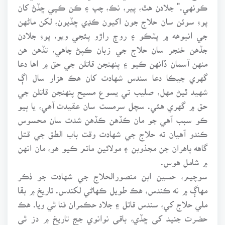
ڪونهي." جلادن هٿ، پير، نڪ، چپ ۽ ڪن ڪپي ڇڏڻ کان
پوءِ سوئن سان حلاج جون اکيون ڪڍي ڇڏيون، لکن ماڻهن
جي انبوهه ۾ پٽڪو ۽ روڄ راڙو پئجي ويو، پوءِ جلادن
جڏهن خنجر سان حلاج جي زبان ڪپڻ چاهي، تڏهن هن
منهن آسمان ڏانهن ڪيو ۽ پنهنجن قاتلن جي حق ۾ اها دعا
گهري جيڪا دعا سندس شهادت کان هڪ هزار سال اڳ
شهيد ٿيڻ مهل، صليب تي يسوع مسيح پنهنجن قاتلن جي
حق ۾ گهري هئي. سچل سرمست سان عقيدت آهي، يا ٻيو
ڪو سبب آهي جو مان ڪڏهن ڪڏهن شدت سان محسوس
ڪندو آهيان ته حلاج جي شهادت وقت باب الطق جي قتل
گاهه ٻاهران جن مجذوبن ۽ مولائين ماتم ڪيو هو، مان انهن
۾ شامل هوس.
سوچيم، حسين ابن منصورالحلاج جي شهادت جو ذڪر
مهاڳ ۾ نه ڪندس، هڪ طويل ڪهاڻي لکندس. تاريخ ۾ بقا
ملي حلاج کي، سندس قاتل ۽ جلاد حڪمران فنا ٿي ويا. هڪ
حضرت جنيد کي ڇڏي، باقي نوانوي جج تاريخ ۾ دز ٿي