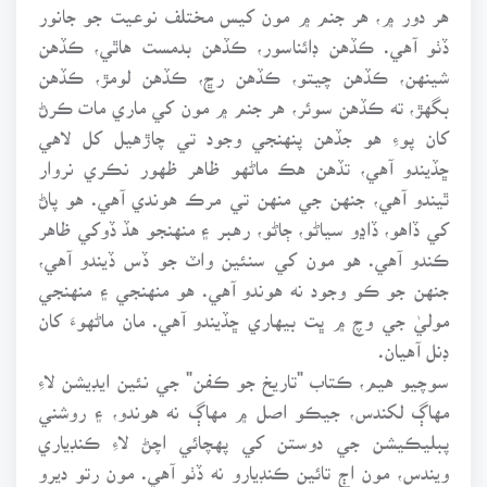
هر دور ۾، هر جنم ۾ مون کيس مختلف نوعيت جو جانور
ڏٺو آهي. ڪڏهن ڊائناسور، ڪڏهن بدمست هاٿي، ڪڏهن
شينهن، ڪڏهن چيتو، ڪڏهن رڇ، ڪڏهن لومڙ، ڪڏهن
بگهڙ، ته ڪڏهن سوئر، هر جنم ۾ مون کي ماري مات ڪرڻ
کان پوءِ هو جڏهن پنهنجي وجود تي چاڙهيل کل لاهي
ڇڏيندو آهي، تڏهن هڪ ماڻهو ظاهر ظهور نڪري نروار
ٿيندو آهي، جنهن جي منهن تي مرڪ هوندي آهي. هو پاڻ
کي ڏاهو، ڏاڍو سياڻو، ڄاڻو، رهبر ۽ منهنجو هڏ ڏوکي ظاهر
ڪندو آهي. هو مون کي سنئين واٽ جو ڏس ڏيندو آهي،
جنهن جو ڪو وجود نه هوندو آهي. هو منهنجي ۽ منهنجي
موليٰ جي وچ ۾ ڀت بيهاري ڇڏيندو آهي. مان ماڻهوءَ کان
ڊنل آهيان.
سوچيو هيم، ڪتاب "تاريخ جو ڪفن" جي نئين ايڊيشن لاءِ
مهاڳ لکندس، جيڪو اصل ۾ مهاڳ نه هوندو، ۽ روشني
پبليڪيشن جي دوستن کي پهچائي اچڻ لاءِ ڪنڊياري
ويندس، مون اڄ تائين ڪنڊيارو نه ڏٺو آهي. مون رتو ديرو