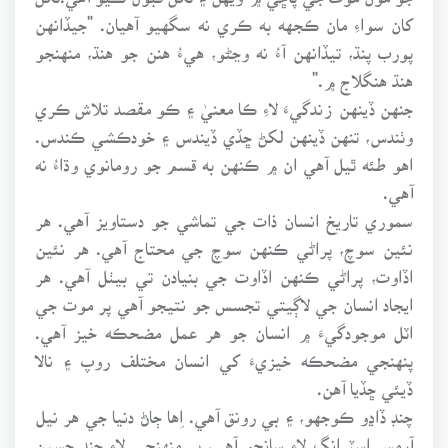
کان سواءِ مان ڪجهه به ڪري نه سگهيو آهيان. "جيڏانهن
پورب پنڌ، تيڏانهن آءُ نه وڃڻو، هيءُ هنن جو هنڌ، منهنجو
هنڌ هنگلاج ۾."
جنهن ڏينهن زندگيءَ لاءِ ڪا معنيٰ ۽ ڪو مقصد تلاش ڪري
وٺندس، تنهن ڏينهن لکڻ ڇڏي ڏيندس ۽ خودڪشي ڪندس.
اهو طئه ٿيل آهي ان ۾ ڪنهن به قسم جو رومانوي وڌاءُ نه
آهي.
سموري تاريخ انسان ذات جي تماشي جو دستاويز آهي. هر
نئين سوچ، پراڻي ڪنهن سوچ جي محتاج آهي. هر نئين
اڏاوت، پراڻي ڪنهن اڏاوت جي بنيادن تي بيٺل آهي. هر
ايجاد انسان جي لاڳيتي تجسس جو نتيجو آهي پر موت جي
اٽل موجودگيءَ ۾ انسان جو هر عمل مضحڪه خيز آهي.
پنهنجي مضحڪه خيزيءَ کي انسان مختلف روپ ۽ نالا
ڏيئي ڇڏيا آهن.
چنڊ ڏاڍو ڪوجهو، ۽ بي رونق آهي. اِها ڄاڻ دنيا جي هر نيل
آرمس اسٽرانگ لاءِ سانحو آهي، پر منهنجي لاءِ چنڊ حسين