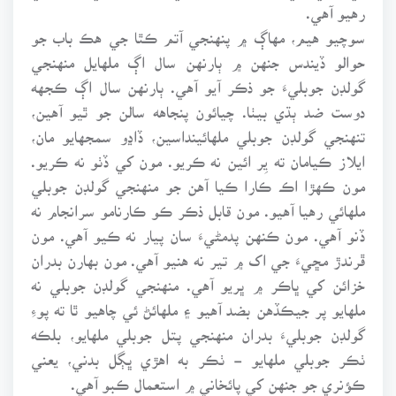
رهيو آهي.
سوچيو هيم، مهاڳ ۾ پنهنجي آتم ڪٿا جي هڪ باب جو
حوالو ڏيندس جنهن ۾ ٻارنهن سال اڳ ملهايل منهنجي
گولڊن جوبليءَ جو ذڪر آيو آهي. ٻارنهن سال اڳ ڪجهه
دوست ضد ٻڌي بيٺا. چيائون پنجاهه سالن جو ٿيو آهين،
تنهنجي گولڊن جوبلي ملهائينداسين، ڏاڍو سمجهايو مان،
ايلاز ڪيامان ته يِر ائين نه ڪريو. مون کي ڏٺو نه ڪريو.
مون ڪهڙا اڪ ڪارا ڪيا آهن جو منهنجي گولڊن جوبلي
ملهائي رهيا آهيو. مون قابل ذڪر ڪو ڪارنامو سرانجام نه
ڏنو آهي. مون ڪنهن پدمڻيءَ سان پيار نه ڪيو آهي. مون
ڦرندڙ مڇيءَ جي اک ۾ تير نه هنيو آهي. مون بهارن بدران
خزائن کي ڀاڪر ۾ ڀريو آهي. منهنجي گولڊن جوبلي نه
ملهايو پر جيڪڏهن بضد آهيو ۽ ملهائڻ ئي چاهيو ٿا ته پوءِ
گولڊن جوبليءَ بدران منهنجي پتل جوبلي ملهايو، بلڪه
ٺڪر جوبلي ملهايو - ٺڪر به اهڙي ڀڳل بدني، يعني
ڪؤنري جو جنهن کي پائخاني ۾ استعمال ڪبو آهي.