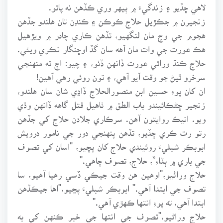
لاهي ڇڏيو ۽ زندگيءَ ۾ ٻيهر وري ڪڏهن نه پاتو.
زنجيرن ۾ جڪڙيل حلاج ڪوڪن ۽ ڪنڊن تان هلندو جڏهن
هجوم جي وچ مان لنگهيو، تڏهن ڪاري چادر ۾ ويڙهيل
هڪ عورت جي وات مان آهه سان گڏ اوڇنگار نڪري ويئي.
حلاج ڪنڌ ورائي عورت ڏانهن ڏٺو، ۽ چيو: اڄ ته منهنجي
سرخرو ٿيڻ جو وقت آيو آهي، ۽ تون روئي رهي آهين!
ان کان پوءِ حسين ابن منصورالحلاج ڏاڍي شان سان هلندو،
زنجير ڇڻڪائيندو باب الطق ۾ ٺاهيل قتل گاهه ڏانهن وڌي
ويو. انيڪ روايتون آهن. سرڪاري جلادن حلاج کي جڏهن
رتو رت ڪري ڇڏيو، تڏهن پنهنجي دور جي نامور درويش
ابوبڪر شبليءَ روئيندي حلاج کان پڇيو، "اسان کي تصوف
جي باري ۾ ٻڌاءِ”، حلاج، تصوف ڇاهي."
حلاج وراڻيو،"اوهين هن وقت جيڪي ڏسي رهيا آهيو، سا
تصوف جي ابتدا آهي." ابوبڪر شبليءَ پڇيو،"اها جيڪڏهن
ابتدا آهي، ته پوءِ انتها ڪهڙي آهي."
حلاج وراڻيو،"تصوف جي انتها جي خبر ڪنهن کي به