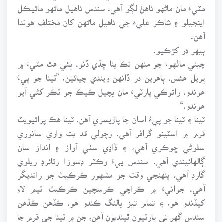
مٽيءَ مان ماڻهو ٺاهڻ لڳو آهي. سندس ٺاهيل ماڻهو مائيڪل
اينجيلو ۽ شاڪر عليءَ جي ٺاهيل ماڻهن کان مختلف هوندا
آهن.
ٻيهر در کڙڪيو.
چيني ماڻهوءَ جو منهن نڪ بنا ڇڏي ڏنو. ٻئي هٿ مٽيءَ ۾
ڀريل هئس. ٻاهرين در ڏانهن ويندي چيائين، ”ٽينا جو پيءُ
هوندو. راتوڪي پارٽيءَ مان بچيل ڪيڪ جو ٽڪر کڻي آيو
هوندو.“
ٽينا ۽ ٽينا جو پيءُ اسان جا پاڙيسري آهن. ٽينا هڪ پرائيويٽ
فرم ۾ اسٽينو گرافر آهي. وچولي قد بت واري سانوري
سلوڻي ڇوڪري آهي، ۽ ڏاڍي سٺي آواز ۽ انداز سان
ڳالهائيندي آهي. سندس پيءُ وڪٽر ڊسوزا رٽائرڊ ريلوي
گارڊ آهي. پنهنجي وقت جو مشهور ڪرڪيٽ جو رانديگر
آهي. جوانيءَ ۾ ڪراچي ڪرسچين ڪرڪيٽ ٽيم لاءِ
کيڏندو هو، ۽ تمام تيز بالنگ ڪندو هو. ڪڏهن ڪڏهن
سندس گهر تي پارٽيون ٿينديون آهن، جن ۾ ٽينا جي فرم جا