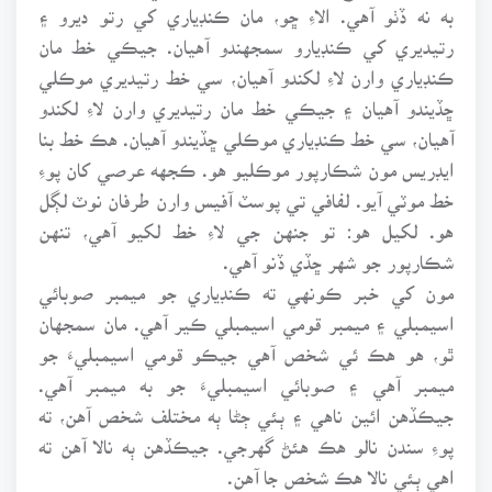
به نه ڏٺو آهي. الاءِ ڇو، مان ڪنڊياري کي رتو ديرو ۽
رتيديري کي ڪنڊيارو سمجهندو آهيان. جيڪي خط مان
ڪنڊياري وارن لاءِ لکندو آهيان، سي خط رتيديري موڪلي
ڇڏيندو آهيان ۽ جيڪي خط مان رتيديري وارن لاءِ لکندو
آهيان، سي خط ڪنڊياري موڪلي ڇڏيندو آهيان. هڪ خط بنا
ايڊريس مون شڪارپور موڪليو هو. ڪجهه عرصي کان پوءِ
خط موٽي آيو. لفافي تي پوسٽ آفيس وارن طرفان نوٽ لڳل
هو. لکيل هو: تو جنهن جي لاءِ خط لکيو آهي، تنهن
شڪارپور جو شهر ڇڏي ڏنو آهي.
مون کي خبر ڪونهي ته ڪنڊياري جو ميمبر صوبائي
اسيمبلي ۽ ميمبر قومي اسيمبلي ڪير آهي. مان سمجهان
ٿو، هو هڪ ئي شخص آهي جيڪو قومي اسيمبليءَ جو
ميمبر آهي ۽ صوبائي اسيمبليءَ جو به ميمبر آهي.
جيڪڏهن ائين ناهي ۽ ٻئي ڄڻا ٻه مختلف شخص آهن، ته
پوءِ سندن نالو هڪ هئڻ گهرجي. جيڪڏهن ٻه نالا آهن ته
اهي ٻئي نالا هڪ شخص جا آهن.