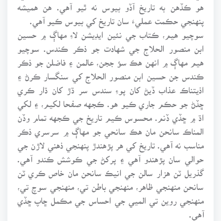
هو ڪڏهن به تاريخ آڏو بيوس نه ٿيو آهي. هن هميشه
پنهنجي حڪمت عمليءَ سان تاريخ کي بيوس ڪيو آهي.
سوچيو هيم، ڪتاب جي نئين ايڊيشن لاءِ مهاڳ ۾ حسين
ابن منصور الحلاج جي شهادت جو ذڪر ڪندس. سوچيو
هيم مهاڳ ۾ انهن هڪ سؤ ججن، عالمن ۽ فاضلن جو ذڪر
ڪندس جن حسين ابن منصور الحلاج کي سنگسار ڪرڻ ۽
اذيتناڪ عذاب ڏيڻ کان پوءِ سندس سر ڌڙ کان ڌار ڪري
ڇڏڻ جو حڪم جاري ڪيو هو. ڪجهه صفحا لکيم، ۽ لکي
اڌ ۾ ڇڏي ڏنم. محسوس ڪيم تاريخ جي ڪجهه تمام وڏن
المناڪ سانحن مان هڪ سانحي جو مهاڳ ۾ سرسري ذڪر
مناسب نه آهي. تاريخ کي هر پڙهندڙ پنهنجي ذهني لاڙن جي
حوالي سان پڙهندو آهي ۽ پرکڻ جي ڪوشش ڪندو آهي.
گذريل ٽن هزار سالن جي انيڪ سانحن مان خاص ڪري ٽن
سانحن منهنجي ظاهر، منهنجي باطن تي، منهنجي سوچ تي،
منهنجي روين تي الميي جي احساس جي مڪمل ڇاپ ڇڏي
آهي.