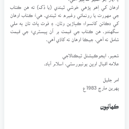
اوهان کي اِهو پڙهي خوشي ٿيندي (يا ڏک) ته هن ڪتاب
جي مهورت يا رونمائي وغيره نه ٿيندي. هيءُ ڪتاب اوهان
کي دڪانن کانسواءِ ڪٻاڙين وٽان، ۽ فوٽ پاٿ تان به ملي
سگهندو. هن ڪتاب جي قيمت ۾ اُن پيسٽريءَ جي قيمت
شامل نه آهي، جيڪا اوهان نه کاڌي آهي.
شعبو، ايجوڪيشنل ٽيڪنالاجي
علامه اقبال اوپن يونيورسٽي، اسلام آباد.
امر جليل
پهرين مارچ 1983ع
ڪهاڻيون