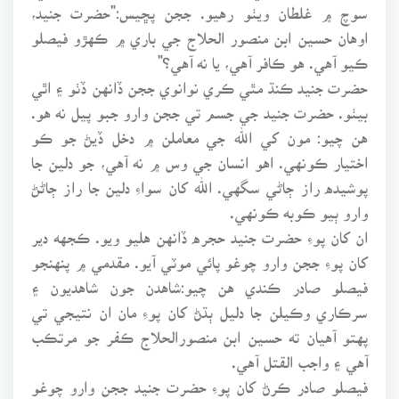
سوچ ۾ غلطان ويٺو رهيو. ججن پڇيس:"حضرت جنيد،
اوهان حسين ابن منصور الحلاج جي باري ۾ ڪهڙو فيصلو
ڪيو آهي. هو ڪافر آهي، يا نه آهي؟"
حضرت جنيد ڪنڌ مٿي ڪري نوانوي ججن ڏانهن ڏٺو ۽ اٿي
بيٺو. حضرت جنيد جي جسم تي ججن وارو جبو پيل نه هو.
هن چيو: مون کي الله جي معاملن ۾ دخل ڏيڻ جو ڪو
اختيار ڪونهي. اهو انسان جي وس ۾ نه آهي، جو دلين جا
پوشيده راز ڄاڻي سگهي. الله کان سواءِ دلين جا راز ڄاڻڻ
وارو ٻيو ڪوبه ڪونهي.
ان کان پوءِ حضرت جنيد حجره ڏانهن هليو ويو. ڪجهه دير
کان پوءِ ججن وارو چوغو پائي موٽي آيو. مقدمي ۾ پنهنجو
فيصلو صادر ڪندي هن چيو:شاهدن جون شاهديون ۽
سرڪاري وڪيلن جا دليل ٻڌڻ کان پوءِ مان ان نتيجي تي
پهتو آهيان ته حسين ابن منصورالحلاج ڪفر جو مرتڪب
آهي ۽ واجب القتل آهي.
فيصلو صادر ڪرڻ کان پوءِ حضرت جنيد ججن وارو چوغو