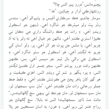
پڇيومانس،”دورو پيو اٿس ڇا؟“
روئڻهارڪي آواز ۾ چيائين، ”ها.“
سومار چانڊيو هڪ سرڪاري آفيس ۾ پٽيوالو آهي. سندس
وڏو پٽ ولو ميٽرڪ جو شاگرد آهي. ڏينهن جو اسڪول
ويندو آهي، ۽ رات جو هڪ واشنگ واري جي دڪان تي
ڪپڙا استري ڪندو آهي. ماڻهن جو خيال آهي ته ولو يا ته اَڌ
چريو آهي، يا مٿس جن ڀوت جو اثر آهي. پر، ولو اسان کي
چريو نه لڳندو آهي. هو اسڪول جو سٺو شاگرد آهي، ۽
اسڪول جي والي بال ٽيم جو ميمبر آهي. بس، ڪنهن
ڪنهن وقت دورو پوندو اٿس. سڄو جسم اول ڪنبڻ لڳندو
اٿس، ۽ پوءِ پگهر ۾ شم ٿي ويندو اٿس. اهڙي ڪيفيت ۾
هو گهر کان ٻاهر ڀڄڻ جي ڪوشش ڪندو آهي، ۽ فقط هڪ
جملو ورجائي وات مان ڪڍندو آهي، ”مان سڀ سمجهان ٿو،
مان سڀ سمجهان ٿو. مان چونڪ تي بيهي سچ ڳالهائيندس.“
مائٽ مٽ ڏاڍو سمجهائيندا اٿس ته بابلا، سچ ڳالهائڻ جو
رواج ختم ٿي ويو آهي، ۽ هونءَ به اسان مسڪين جو ڀلا