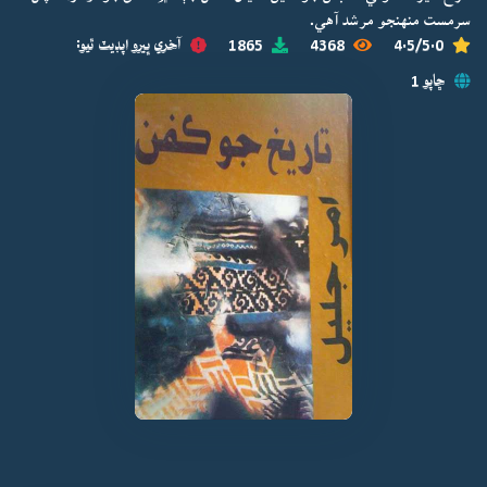
سرمست منهنجو مرشد آهي.
4.5/5.0
4368
1865
آخري ڀيرو اپڊيٽ ٿيو:
ڇاپو 1