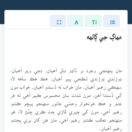
مهاڳ جي ڳالهه
مان پنهنجي وجود ۾ ڏاڍو ڊنل آهيان. ڊڄي ويو آهيان،
ڊوڙندي ڊوڙندي ٿڪجي پيو آهيان. هڪ هڪ ساهه لاءِ
سهڪي رهيو آهيان. مان خواب نه ڏسندو آهيان. خواب مون
کي ڏسندا آهن. مون شدت سان محسوس ڪيو آهي ته هر
جنم ۾ هڪ خونخوار وحشي جانور منهنجو پيڇو ڪندو
رهيو آهي. مون کي چيري ڦاڙي چٽ ڪري ڇڏڻ لاءِ هو
منهنجو تعاقب ڪندو رهيو آهي. مان هن کان پري ڀڄندو
رهيو آهيان.