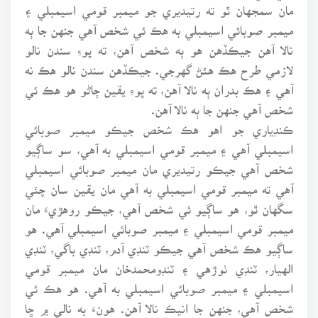
مان سمجهان ٿو ته رتيديري جو ميمبر قومي اسيمبلي ۽
ميمبر صوبائي اسيمبلي به هڪ ئي شخص آهي جنهن جا ٻه
نالا آهن جيڪڏهن هو ٻه شخص آهن، ته پوءِ سندن نالو
لازمي طرح هڪ هئڻ گهرجي. جيڪڏهن سندن نالو هڪ نه
آهي ۽ هڪ بدران ٻه نالا آهن، ته پوءِ يقين ڄاڻو هو هڪ ئي
شخص آهي جنهن جا ٻه نالا آهن.
ڪنڊياري جو اهو هڪ شخص جيڪو ميمبر صوبائي
اسيمبلي آهي ۽ ميمبر قومي اسيمبلي به آهي، سو ساڳيو
شخص آهي جيڪو رتيديري مان ميمبر صوبائي اسيمبلي
آهي ته ميمبر قومي اسيمبلي به آهي مان يقين سان چئي
سگهان ٿو، هو ساڳيو ئي شخص آهي، جيڪو روهڙيءَ مان
ميمبر قومي اسيمبلي ۽ ميمبر صوبائي اسيمبلي آهي. هو
ساڳيو هڪ شخص آهي جيڪو ٽنڊي آدم، ٽنڊي باگي، ٽنڊي
الهيار، ٽنڊي ٺوڙهي ۽ ٽنڊومحمدخان مان ميمبر قومي
اسيمبلي ۽ ميمبر صوبائي اسيمبلي به آهي. هو هڪ ئي
شخص آهي، جنهن جا انيڪ نالا آهن. هونءَ به نالي ۾ ڇا