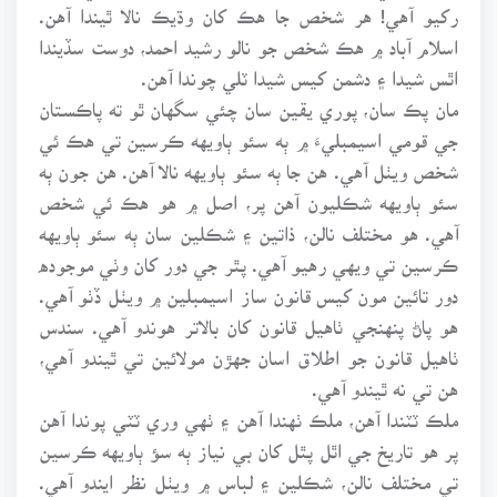
رکيو آهي! هر شخص جا هڪ کان وڌيڪ نالا ٿيندا آهن.
اسلام آباد ۾ هڪ شخص جو نالو رشيد احمد، دوست سڏيندا
اٿس شيدا ۽ دشمن کيس شيدا ٽلي چوندا آهن.
مان پڪ سان، پوري يقين سان چئي سگهان ٿو ته پاڪستان
جي قومي اسيمبليءَ ۾ ٻه سئو ٻاويهه ڪرسين تي هڪ ئي
شخص ويٺل آهي. هن جا ٻه سئو ٻاويهه نالا آهن. هن جون ٻه
سئو ٻاويهه شڪليون آهن پر، اصل ۾ هو هڪ ئي شخص
آهي. هو مختلف نالن، ذاتين ۽ شڪلين سان ٻه سئو ٻاويهه
ڪرسين تي ويهي رهيو آهي. پٿر جي دور کان وٺي موجوده
دور تائين مون کيس قانون ساز اسيمبلين ۾ ويٺل ڏٺو آهي.
هو پاڻ پنهنجي ٺاهيل قانون کان بالاتر هوندو آهي. سندس
ٺاهيل قانون جو اطلاق اسان جهڙن مولائين تي ٿيندو آهي،
هن تي نه ٿيندو آهي.
ملڪ ٽٽندا آهن، ملڪ ٺهندا آهن ۽ ٺهي وري ٽٽي پوندا آهن
پر هو تاريخ جي اٿل پٿل کان بي نياز ٻه سؤ ٻاويهه ڪرسين
تي مختلف نالن، شڪلين ۽ لباس ۾ ويٺل نظر ايندو آهي.