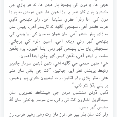
هجي ها، ۽ مون کي پنهنجا ٻار هجن ها، ته هو پاڙي جي
ڪيترن ٻارن کان عمر ۾ وڏا هجن ها. تنهن هوندي به ٻارڙا
مون کي ”ادا وڏو“ ڪري سڏيندا آهن. ولو منهنجي ڏاڍي
عزت ڪندو آهي. منهنجي ڳالهه نه ٽاريندو آهي. چيني سان
به ڏاڍو پيار ڪندو آهي. مان هجان ته مون کي، يا چيني کي
پنهنجي گهر وٺي ويندو آهي. اسين ولوءَ کي پرچائي،
سمجهائي پاڻ سان پنهنجي گهر وٺي ايندا آهيون. پوءِ جڏهن
سامت ۾ ايندو آهي، تڏهن کيس گهر ڇڏي ايندا آهيون.
هيءَ جنهن جمعي جي ڳالهه آهي، تنهن ڏينهن سومار چانڊيو
وڌيڪ پريشان نظر آيو، چيائين، ”کٽ جي پائي سان مٿو
هڻي، مٿو پاڙي وڌو اٿائين، رت ٺينڊيون ڪري پيو وهيس،
پر پٽي ٻڌڻ نٿو ڏئي.“
ڏنڊن ڏوٽن مشٽنڊن مردن جي هيبتناڪ تصويرن سان
سينگاريل اخبارون کٽ تي رکي، مان سومار چانڊئي سان گڏ
سندس گهر ويس.
ولو کٽ سان ٻڌو پيو هو. نرڙ مان رت وهي رهيو هوس. رڙ