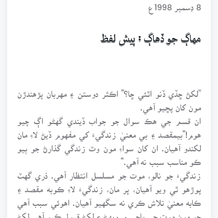
8 ڊسمبر 1998ع
مهاڳ جو ڏهاڳ : پيش لفظ
”لکڻ ڇڏي ڏنو اٿئي ڇا؟" اڪثر دوستن ۽ مهربان پڙهندڙن
مون کان پڇيو آهي.
ان قسم جي هڪ سوال جو جواب ڏيندي گهڻو اڳ چيو
هوم!"بيمقصد ۽ بي معنيٰ زندگيءَ کي مفهوم ڏيڻ لاءِ مان
لکندو آهيان. ان کان سواءِ مون وٽ زندگي گذارڻ جو ٻيو
ڪو مناسب سبب نه آهي."
زندگيءَ جو نالو، موت جو مسلسل انتظار آهي. ذري گهٽ
پوڙهو ٿي ويو آهيان، پر مان، زندگيءَ لاءِ ڪوبه مقصد ۽
ڪابه معنيٰ تلاش ڪري نه سگهيو آهيان. اهوئي سبب آهي
جو مون موت جي پاڇي ۾ ويهڻ ۽ لکڻ قبول ڪيو آهي.لکڻ