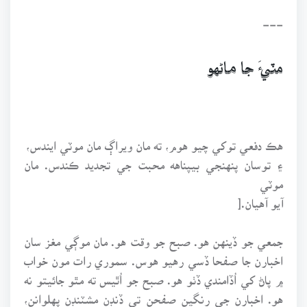
---
مٽيءَ جا ماڻهو
هڪ دفعي توکي چيو هوم، ته مان ويراڳ مان موٽي ايندس،
۽ توسان پنهنجي بيپناهه محبت جي تجديد ڪندس. مان
موٽي
آيو آهيان.[
جمعي جو ڏينهن هو. صبح جو وقت هو. مان موڳي مغز سان
اخبارن جا صفحا ڏسي رهيو هوس. سموري رات مون خواب
۾ پاڻ کي اُڏامندي ڏٺو هو. صبح جو اُٿيس ته مٿو جائيتو نه
هو. اخبارن جي رنگين صفحن تي ڏنڊن مشٽنڊن پهلوانن،