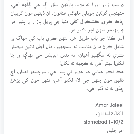
دوست زور آور! نه مڙيا، ٻارنهن سال اڳ جي ڳالهه آهي،
منهنجي گولڊن جوبلي ملهائي هئائون. ان ڏينهن مون گريبان
چاڪ ڪري، ڪشڪول کڻي دنيا جي ڀريل بازار ۾ پنيو هو
۽ پنهنجو منهن اڇو ڪيو هو.
آتم ڪٿا جو باب طويل هو. تنهن ڪري باب کي مهاڳ ۾
شامل ڪرڻ مون مناسب نه سمجهيو. مان اڃان تائين فيصلو
ڪري نه سگهيو آهيان، ته نئين ايڊيشن جي مهاڳ ۾ ڇا
لکان! بهتر آهي ته ڪجهه نه لکان!
هڪ فڪر حياتي جو حصو ٿي پيو آهي. سوچيندو آهيان، اڄ
تائين مون جنهن جي لاءِ لکيو آهي، تنهن مون کي پڙهڻ
ڇڏي ته نه ڏنو آهي.
Amar Jaleel
1311.gali-12،
1-10/2 Islamabad
امر جليل