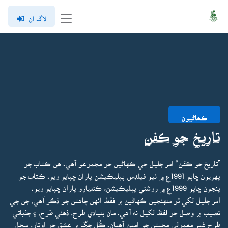
لاگ ان
ڪھاڻيون
تاريخ جو ڪفن
”تاريخ جو ڪفن“ امر جليل جي ڪهاڻين جو مجموعو آهي. هن ڪتاب جو
پهريون ڇاپو 1991ع ۾ نيو فيلڊس پبليڪيشن پاران ڇپايو ويو. ڪتاب جو
پنجون ڇاپو 1999ع ۾ روشني پبليڪيشن، ڪنڊيارو پاران ڇپايو ويو.
امر جليل لکي ٿو منهنجين ڪهاڻين ۾ فقط انهن چاهتن جو ذڪر آهي، جن جي
نصيب ۾ وصل جو لفظ لکيل نه آهي. مان بنيادي طرح، ذهني طرح، ۽ جذباتي
طرح غير معمولي محبتن جو امين آهيان. ڪُل جڳ ۾ عشق جو اوتار، سچل