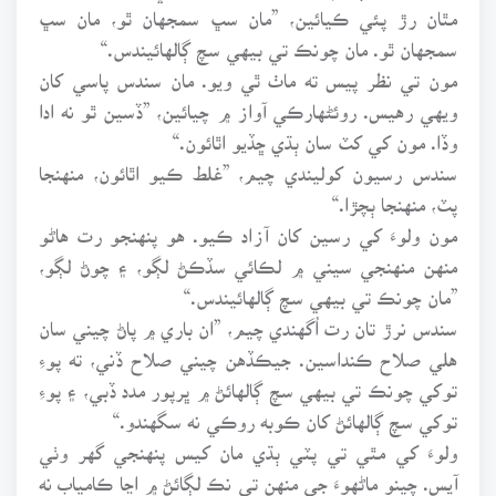
مٿان رڙ پئي ڪيائين، ”مان سڀ سمجهان ٿو، مان سڀ
سمجهان ٿو. مان چونڪ تي بيهي سچ ڳالهائيندس.“
مون تي نظر پيس ته ماٺ ٿي ويو. مان سندس پاسي کان
ويهي رهيس. روئڻهارڪي آواز ۾ چيائين، ”ڏسين ٿو نه ادا
وڏا. مون کي کٽ سان ٻڌي ڇڏيو اٿائون.“
سندس رسيون کوليندي چيم، ”غلط ڪيو اٿائون، منهنجا
پٽ، منهنجا ٻچڙا.“
مون ولوءَ کي رسين کان آزاد ڪيو. هو پنهنجو رت هاڻو
منهن منهنجي سيني ۾ لڪائي سڏڪڻ لڳو، ۽ چوڻ لڳو،
”مان چونڪ تي بيهي سچ ڳالهائيندس.“
سندس نرڙ تان رت اُگهندي چيم، ”ان باري ۾ پاڻ چيني سان
هلي صلاح ڪنداسين. جيڪڏهن چيني صلاح ڏني، ته پوءِ
توکي چونڪ تي بيهي سچ ڳالهائڻ ۾ ڀرپور مدد ڏبي، ۽ پوءِ
توکي سچ ڳالهائڻ کان ڪوبه روڪي نه سگهندو.“
ولوءَ کي مٿي تي پٽي ٻڌي مان کيس پنهنجي گهر وٺي
آيس. چينو ماڻهوءَ جي منهن تي نڪ لڳائڻ ۾ اڃا ڪامياب نه