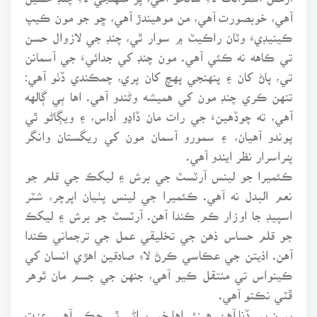
آهي، خوبصورت آهي، من موهيندڙ آهي، ڇو جو مون ڪيپ
ڪينيڊيءَ وٽان راڪيٽ ۾ سوار ٿي، چنڊ جي لازوال حسن
تي ڪاهه نه ڪئي آهي. مون چنڊ کي جدائيءَ جي آسمانن
تي، پاڻ کان ۽ پنهنجي پهچ کان پري، چمڪندي ڏٺو آهي:
تنهن ڪري چنڊ مون کي هميشه وڻندو آهي. اها ٻي ڳالهه
آهي، ته چوڏهينءَ جي رات مان ڏاڍو اُداس، ۽ ويڳاڻو ٿي
پوندو آهيان، ۽ سمورو آسمان مون کي ريگستان وانگر
پـُـراسرار نظر ايندو آهي.
ڪئميرا جو لينس آرٽسٽ جي برش ۽ ليکڪ جي قلم جو
نعم البدل نه آهي. ڪئميرا جي لينس پٺيان اپرچر، شٽر
اسپيڊ جا اوزار ڪم ڪندا آهن. آرٽسٽ جو برش ۽ ليکڪ
جو قلم حساس ذهن جي تخليقي عمل جي ترجماني ڪندا
آهن. اذيتن جي عڪاسي ڪرڻ لاءِ صادقين اهڙي انسان کي
ڪينواس تي منتقل ڪيو آهي، جنهن جي جسم مان ٿوهر
ڦٽي نڪتو آهي.
ٻٻرن ٻير ڏنا آهن. هينئر اها خبر پراڻي ٿي چڪي آهي. عزتِ