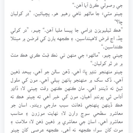
جي وصولي ڪرڻ آيا آهن.“
چينو مٽيءَ جا ماڻهو ٺاهي رهيو هو. پڇيائين، ”در کوليان
ڇا؟“
”هڪ ٽيليويزن ڊرامي جا پيسا مليا آهن.“ چيم، ”در کولي
ڇڏ، اڄ قرض لاهينداسين، ۽ ڪجهه يارن کي قرضن ۾ مبتلا
ڪنداسين.“
چيني چيو، ”ماڻهوءَ جي منهن تي نڪ فـِـٽ ڪري هڪ منٽ
۾ در ٿو کوليان.“
چينو منهنجو ننڍو ڀاءُ آهي. ڏهن سالن جو آهي. بيحد ذهين
آهي. ڏک سک ۾ منهنجو ٻانهن ٻيلي آهي. مون کي ملول
ٿيڻ نه ڏيندو آهي. مان ڪنهن ڪنهن وقت چيني لاءِ ڏاڍو
اُداس ٿي پوندو آهيان. مون کي خبر آهي ته چينو هڪ نه
هڪ ڏينهن پنهنجي ذهانت سبب مارجي ويندو. اسان جو
معاشرو سطحي سوچ وارن لاءِ نهايت موزون ۽ مناسب
معاشرو آهي. اسان جي معاشري ۾ ذهين ذهن لاءِ ملامت ۽
موت کان سواءِ ڪجهه نه آهي. ڪجهه عرصي کان چينو