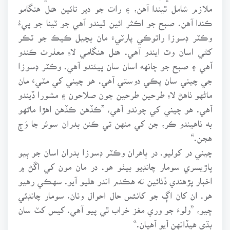
ملازم شامل ٿيندا آهن، ۽ رات جو دير تائين هـُـل هنگامو
ڪندا آهن. صبح جو اڪثر ائين ٿيندو آهي جو ٽينا جو پيءُ
وڪٽر ڊسوزا راتوڪي پارٽيءَ مان بچيل ڪيڪ جو ٽڪر
کڻي اسان وٽ ايندو آهي. هـُـل هنگامي لاءِ معذرت ڪندو
آهي ۽ صبح جو چانهه اسان سان پيئندو آهي. وڪٽر ڊسوزا
جي چيني سان پڪي دوستي آهي. هو چيني کي مٽيءَ مان
ماڻهو ٺاهڻ لاءِ طرحين طرحين جون صلاحون ۽ مشورا ڏيندو
آهي. هو چيني کي چوندو آهي، ”ڪڏهن ڪڏهن اهڙا ماڻهو
به ٺاهيندو ڪر، جن کي منهن تي ڪنن بدران سوئر جا وَڄ
هجن.“
چيني در کوليو. در ٻاهران وڪٽر ڊسوزا بدران اسان جو ٻيو
پاڙيسري سومار چانڊيو بيٺو هو. در مان مون کي اڱڻ ۾
اخبار پڙهندي ڏٺائين ته هڪدم اندر هليو آيو. سهڪي رهيو
هو. ان کان اڳ جو کانئس حال احوال وٺان، سومار چانڊئي
چيو، ”ولوءَ جو وري مغز خراب ٿي پيو آهي. کيس کٽ سان
ٻڌي هيڏانهن آيو آهيان.“