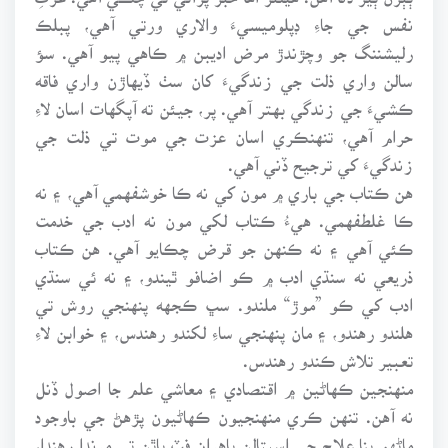
نفس جي جاءِ ڊپلوميسيءَ والاري ورتي آهي، پبلڪ
رليشننگ جو وچڙندڙ مرض اديبن ۾ ڪاهي پيو آهي. سؤ
سالن واري ذلت جي زندگيءَ کان سٺ ڏيهاڙن واري فاقه
ڪشيءَ جي زندگي بهتر آهي. پر، جيئن ته آپگهات اسان لاءِ
حرام آهي، تنهنڪري اسان عزت جي موت تي ذلت جي
زندگيءَ کي ترجيح ڏني آهي.
هن ڪتاب جي باري ۾ مون کي نه ڪا خوشفهمي آهي، ۽ نه
ڪا غلطفهمي. هيءُ ڪتاب لکي مون نه ادب جي خدمت
ڪئي آهي ۽ نه ڪنهن جو قرض چڪايو آهي. هن ڪتاب
ذريعي نه سنڌي ادب ۾ ڪو اضافو ٿيندو، ۽ نه ئي سنڌي
ادب کي ڪو ”موڙ“ ملندو. سڀ ڪجهه پنهنجي روش تي
هلندو رهندو، ۽ مان پنهنجي ساءِ لکندو رهندس، ۽ خوابن لاءِ
تعبير تلاش ڪندو رهندس.
منهنجين ڪهاڻين ۾ اقتصادي ۽ معاشي علم جا اصول ڏنل
نه آهن. تنهن ڪري منهنجيون ڪهاڻيون پڙهڻ جي باوجود
ماڻهو بنا علاج جي اسپتالن ٻاهران فٽ پاٿن تي مرندا رهندا،