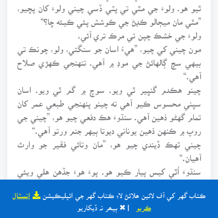
ٿيو هو. ولوءَ جي مٿي تي پٽي ڏسي چيني ولوءَ کان پڇيو،
”مٿي مان ميڄالو ڪڍڻ جي ڪوشش پئي ڪيئه ڇا؟“
ولوءَ جي خشڪ چپن تي مرڪ تري آئي.
مون چيني کي چيو، ”هيءُ اسان جو سنگتي، ولو، چونڪ تي
بيهي سچ ڳالهائڻ جي موڊ ۾ آهي. تنهنجي ڪهڙي صلاح
آهي.“
چينو هڪدم گنڀير ٿي ويو. سوچ ۾ گم ٿي ويو. اسان
سڀني محسوس ڪيو آهي ته چينو پنهنجي طبعي عمر کان
تمام گهڻو ذهين آهي. سنڌوءَ هڪ دفعي چيو هو، ”چيني جي
روپ ۾ ڪنهن ذهين يوناني ديوتا ٻيهر جنم ورتو آهي.“
چيني ٽهڪ ڏيندي چيو هو، ”مان وتائي فقير جو وارث
آهيان.“
سنڌوءَ اُٿي کيس پيار ڪيو هو. پوءَ هوءَ جڏهن هلي ويئي
هئي، تڏهن چيني مون کي چيو هو، ”سنڌو تنهنجي لاءِ ميري
ڪتاب گهر کي آف لائين ھلائڻ لاءِ ڪتاب گهر جي ائپليڪيشن
انسٽال
هيسڪل آهي. هوءَ تنهنجي هڪ هڪ تحرير تي حاوي
ڪريو
| ✖ ٻيھر نہ ڏيکاريو
رهندي. پر، خليل جبران ۽ ميري هيسڪل وانگر توهان