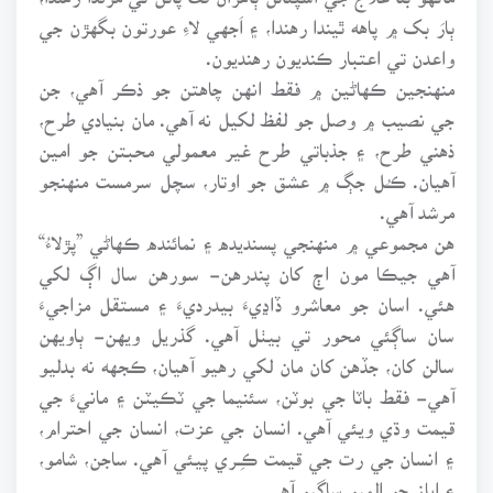
ٻارَ بک ۾ پاهه ٿيندا رهندا، ۽ اَجهي لاءِ عورتون بگهڙن جي
واعدن تي اعتبار ڪنديون رهنديون.
منهنجين ڪهاڻين ۾ فقط انهن چاهتن جو ذڪر آهي، جن
جي نصيب ۾ وصل جو لفظ لکيل نه آهي. مان بنيادي طرح،
ذهني طرح، ۽ جذباتي طرح غير معمولي محبتن جو امين
آهيان. ڪـُـل جڳ ۾ عشق جو اوتار، سچل سرمست منهنجو
مرشد آهي.
هن مجموعي ۾ منهنجي پسنديده ۽ نمائنده ڪهاڻي ”پڙلاءُ“
آهي جيڪا مون اڄ کان پندرهن- سورهن سال اڳ لکي
هئي. اسان جو معاشرو ڏاڍيءَ بيدرديءَ ۽ مستقل مزاجيءَ
سان ساڳئي محور تي بيٺل آهي. گذريل ويهن- ٻاويهن
سالن کان، جڏهن کان مان لکي رهيو آهيان، ڪجهه نه بدليو
آهي- فقط باٽا جي بوٽن، سئنيما جي ٽڪيٽن ۽ مانيءَ جي
قيمت وڌي ويئي آهي. انسان جي عزت، انسان جي احترام،
۽ انسان جي رت جي قيمت ڪـِـري پيئي آهي. ساجن، شامو،
۽ اياز جو الميو ساڳيو آهي.