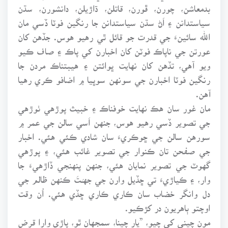
بدمعاشن، چورن، ڦورن، قاتلن، ڌاڙيلن، دانشورن، سڌن
سياستدانن ۽ اَڻ سڌن سياستدانن جا رنگين فوٽا ڏسي مان
الله سائينءَ جي قدرت جو قائل ٿي رهيو هوس. جڏهن کان
عورتن جي ناپاڪ فوٽن کان اخبارن کي پاڪ ۽ صاف ڪيو
ويو آهي، تڏهن کان نهايت ڀوائتن ۽ هيبتناڪ مردن جا
رنگين فوٽا اخبارن جي سونهن سوڀيا ۾ اضافو ڪري رهيا
آهن.
مان غور سان هڪ نهايت خوفناڪ ۽ خبيث پوڙهي ٺوڙهي
جي تصوير ڏسي رهيو هوس، جنهن اَسي سالن جي عمر ۾
سورهن سالن جي ڇوڪريءَ سان شادي ڪئي هئي. اخبار
جي صفحن تان ڪنوار جي تصوير غائب هئي، ۽ پوڙهي
گهوٽ جي تصوير نمايان هئي، جنهن پنهنجي ڏاڙهيءَ جا
وار، ۽ ڪياڙيءَ تي ڇڏيل وارن جي جهـَـتَ ڪنهن ظالم جي
دل وانگر خضاب سان ڪاري ڪاري ڇڏي هئي. اُن وقت
اوچتو ٻاهريون در کڙڪيو.
مون چيني کي چيو، ”يار چينا، سمجهان ٿو، پاڙي وارا قرض