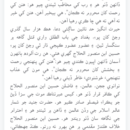
ڏانهن ڏٺو هو ۽ رب کي مخاطب ٿيندي چيو هو: هنن کي
رحمت کان محروم نه ڪجان”. هي بيخبر آهن. هنن کي خبر
نه آهي ته هي ڇا ڪري رهيا آهن.
حيرت انگيز حد تائين ساڳئي دعا، هڪ هزار سال گذري
وڃڻ کان پوءِ، بغداد جي باب الطلق واري قتل گاهه ۾
سنگسار ٿيڻ، ۽ عضوو عضوو ڪپجي ڌار ٿي وڃڻ کان پوءِ
حسين ابن منصور الحلاج گهري هئي. هن رت آلوده ٻانهون
آسمان ڏانهن اڀيون ڪندي چيو هو:"هنن کي پنهنجي رحمت
۽ بخشش کان محروم نه ڪجان”. هي مون کي عذاب
تنهنجيءَ خوشنوديءَ خاطر ڏيئي رهيا آهن."
نوانوي ججن، عالمن، ۽ فاضلن حسين ابن منصور الحلاج
کي ڪافر قرار ڏنو هو. کيس عبرتناڪ موت جي سزا ڏيڻ
جو يڪراءِ فيصلو صادر ڪيو هو. حضرت جنيد جو شمار
عالم اسلام جي وڏن عالمن ۽ ڏاهن ۾ ٿيندو هو ۽ احترام
جي نگاهه سان ڏٺو ويندو هو. حسين ابن منصور الحلاج
خلاف هلندڙ مقدمي ۾ هن بهرو نه ورتو. ڪنڌ جهڪائي،