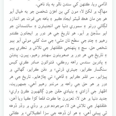
اڏامي ويا. ڪنهن کي سندن نالو به ياد ناهي.
مهاڳ ۾ لکڻ لاءِ مون کي ٻن اهڙن شخصن جو به خيال آيو
هو جن مان هڪ ڦيٿو ايجاد ڪيو ۽ باهه جي قوت جو اندازو
لڳائي ورتو ۽ سموري دنيا جي انجنيئرن ۽ سائنسدانن جو
ابو سڏجڻ ۾ آيو. هو تاريخ جي هر دور ۾ ايجادون ڪندو
رهيو ۽ چنڊ جي سطح تان مٽيءَ جي مٺ کڻي موٽي آيو ٻيو
شخص حق، سچ ۽ پنهنجي خلقڻهار جي تلاش ۾ نڪري پيو
۽ تاريخ جي هر دور ۾ صعوبتون سهندو رهيو. پيرن، پنڊتن
۽ پادرين سندس راهه روڪي، فتوائون صادر ڪري کيس
سنگسار ڪرايو، جيئري ڌرتيءَ ۾ دفن ڪرايو، گهاڻي ۾
پيڙايو، سر قلم ڪرايو ۽ ڦاهيءَ تي چاڙهايو. تاريخ جي هر
دور ۾ هو حق جي راهه ۾ مرندو رهيو آهي. جمهوريت،
اظهار جي آزادي ۽ بنيادي حقن جون ڳالهيون ڪرڻ واريءَ
جديد دنيا ۾ هن لاءِ تعزيرن جا ڪوٽ قلعا کڙا ڪيا ويا آهن،
خلقڻهار جي تلاش هن لاءِ موجوده دور ۾ وڏي ۾ وڏو ڏوهه
ٿي پيئي آهي، ۽ هو ان ڏوهه جي سزا اڪيلائيءَ ۾ ڪاٽي