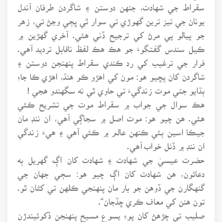
سقراط جي شهادت، جنهن دوستن ۽ شاگردن طرفان آندل
يونان جي تيز ترين گهوڙي تي سوار ٿي ڀڄي وڃڻ تي، زهر
جو پيالو پي مرڻ کي ترجيح ڏني هئي. آخري گهڙين ۾
ڪيل سندس گفتگوءَ جو هڪ هڪ لفظ ناقابل ترديد آهي.
فرار جي ترغيب کي رد ڪندي سقراط پنهنجن دوستن ۽
شاگردن کان پڇيو هو: مون کي اهڙو ڪو هنڌ، اهڙي ڪا جاءِ
ٻڌايو جتي موت زندگيءَ تي حاوي ٿي نه سگهندو هجي !
هڪ سوال جي جواب ۾ سقراط موت جي تشريح ڪئي
هئي. هن چيو هو: موت اصل ۾ سجاڳي آهي، ان ننڊ مان
جيڪا اسين ٻئي ڪنهن عالم ۾ ڪئي آهي ۽ هيءَ زندگي
ان ننڊ ۾ ڏٺل خواب آهي.
حضرت عيسيٰ جي شهادت ۽ شهادت کان اڳ گهريل ٻه
دعائون، هن شهادت کان اڳ چيو هو: سڄي جهان جي
گنهگارن جي ڏوهن جو بار مان پنهنجي ڪلهن تي کڻان ٿو.
تون هنن کي معاف ڪري ڇڏجان“.
صليب تي چڙهڻ کان پوءِ يسوع مسيح پنهنجن ڏکوئيندڙن