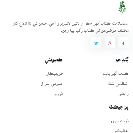
سنڌسلامت ڪتاب گهر ھڪ آن لائين لائبريري آھي، جنھن تي 2010ع کان
مختلف موضوعن تي ڪتاب رکيا پيا وڃن.
ڳنڍجو
ڪميونٽي
ڪتاب گهر بابت
طريقيڪار
انتظامي سَٿ
عمومي سوال
رابطو
فورم
پراجيڪٽ
فونٽ سرور
لفظيڪار