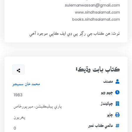
sulemanwassan@gmail.com
www.sindhsalamat.com
books.sindhsalamat.com
نوٽ: ھن ڪتاب جي رڳو پي ڊي ايف ڪاپي موجود آھي
ڪتاب بابت وڌيڪ:
مصنف
محمد خان سميجو
ڇپيو ويو
1983
ڇپائيندڙ
پاري پبليڪيشن، ميرپورخاص
ڇاپو
پھريون
عالمي ڪتاب نمبر
0