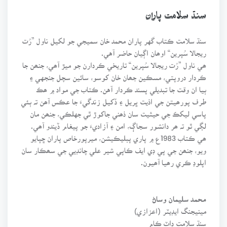
سنڌ سلامت پاران
سنڌ سلامت ڪتاب گهر پاران محمد خان سميجي جو لکيل ناول ”رُت
ريجالا سُپرين“ اوھان اڳيان حاضر آهي.
ھي ناول ”رُت ريجالا سُپرين“ تاريخي ڪردارن جو ميڙ آھي، جنھن جا
ڪردار دروپتي، مسڪين جھان خان کوسو، سائين سچل جنجهي ۽
ٻيا ان وقت جا تبديلي پسند ڪردار آهن. ڪتاب جي مواد ۾ ھڪ
طرف پورھيتن جي اذيت ڀريل ۽ ڏکيل زندگيءَ جا عڪس آھن تہ ٻئي
پاسي ليکڪ جي حيثيت سان ذھني جاکوڙ ٿي جهلڪي، جنھن مان
لڳي ٿو تہ ھر دانشور سجاڳ، امن ۽ آزاديءَ جو پيغام ڏيندو آھي.
ھي ڪتاب 1983ع ۾ پاري پبليڪيشن، ميرپورخاص پاران ڇپايو
ويو، جنھن جي پي ڊي ايف ڪاپي شير علي چانڊيي جي سھڪار سان
اپلوڊ ڪري رھيا آھيون.
محمد سليمان وساڻ
مينيجنگ ايڊيٽر (اعزازي)
سنڌ سلامت ڊاٽ ڪام