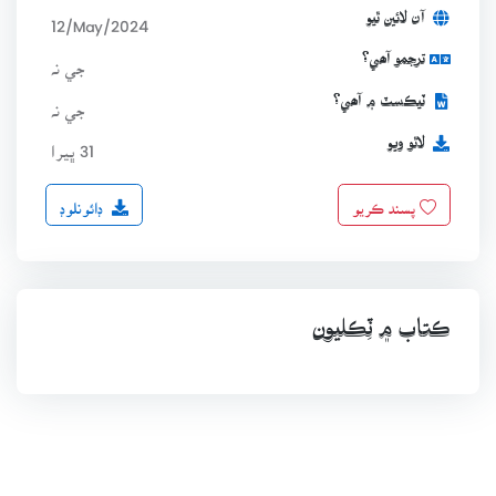
آن لائين ٿيو
12/May/2024
ترجمو آھي؟
جي نہ
ٽيڪسٽ ۾ آھي؟
جي نہ
لاٿو ويو
31 ڀيرا
ڊائونلوڊ
پسند ڪريو
ڪتاب ۾ ٽِڪليون