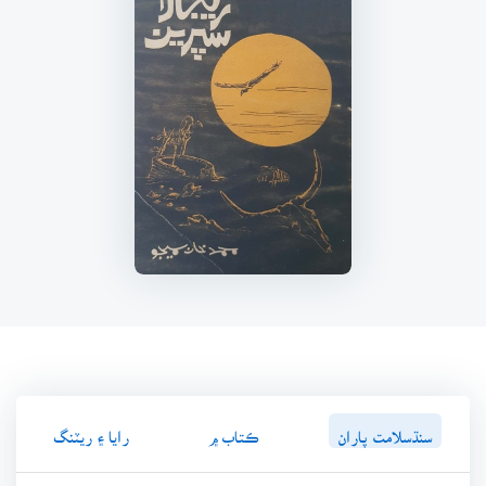
سنڌسلامت پاران
ڪتاب ۾
رايا ۽ ريٽنگ