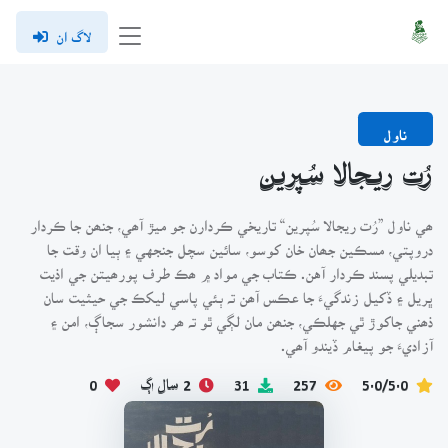
لاگ ان
ناول
رُت ريجالا سُپرين
ھي ناول ”رُت ريجالا سُپرين“ تاريخي ڪردارن جو ميڙ آھي، جنھن جا ڪردار
دروپتي، مسڪين جھان خان کوسو، سائين سچل جنجهي ۽ ٻيا ان وقت جا
تبديلي پسند ڪردار آهن. ڪتاب جي مواد ۾ ھڪ طرف پورھيتن جي اذيت
ڀريل ۽ ڏکيل زندگيءَ جا عڪس آھن تہ ٻئي پاسي ليکڪ جي حيثيت سان
ذھني جاکوڙ ٿي جهلڪي، جنھن مان لڳي ٿو تہ ھر دانشور سجاڳ، امن ۽
آزاديءَ جو پيغام ڏيندو آھي.
5.0/5.0
257
31
2 سال اڳ
0