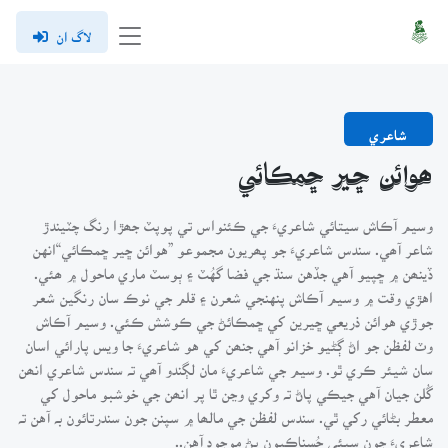
لاگ ان
شاعري
ھوائن ڇير ڇمڪائي
وسيم آڪاش سيتائي شاعريءَ جي ڪئنواس تي پوپٽ جھڙا رنگ چٽيندڙ
شاعر آھي. سندس شاعريءَ جو پھريون مجموعو ”هوائن ڇير ڇمڪائي“انهن
ڏينھن ۾ ڇپيو آهي جڏهن سنڌ جي فضا گهُٽ ۽ ٻوسٽ ماري ماحول ۾ ھئي.
اهڙي وقت ۾ وسيم آڪاش پنهنجي شعرن ۽ قلم جي نوڪ سان رنگين شعر
جوڙي هوائن ذريعي ڇيرين کي ڇمڪائڻ جي ڪوشش ڪئي. وسيم آڪاش
وٽ لفظن جو اڻ ڳڻيو خزانو آهي جنھن کي هو شاعريءَ جا ويس پارائي اسان
سان شيئر ڪري ٿو. وسيم جي شاعريءَ مان لڳندو آھي تہ سندس شاعري انھن
گُلن جيان آهي جيڪي پاڻ تہ وکري وڃن ٿا پر انھن جي خوشبو ماحول کي
معطر بڻائي رکي ٿي. سندس لفظن جي مالھا ۾ سپنن جون سندرتائون بہ آهن تہ
شاعريءَ جون سڀئي حُسناڪيون پڻ موجود آهن..