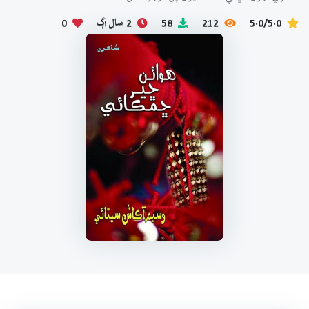
5.0/5.0
212
58
2 سال اڳ
0