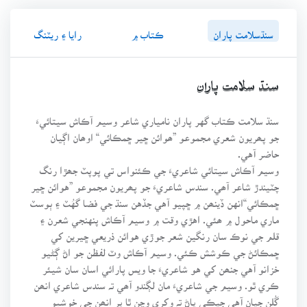
سنڌسلامت پاران
ڪتاب ۾
رايا ۽ ريٽنگ
سنڌ سلامت پاران
سنڌ سلامت ڪتاب گهر پاران نامياري شاعر وسيم آڪاش سيتائيءَ
جو پھريون شعري مجموعو ”ھوائن ڇير ڇمڪائي“ اوھان اڳيان
حاضر آهي.
وسيم آڪاش سيتائي شاعريءَ جي ڪئنواس تي پوپٽ جھڙا رنگ
چٽيندڙ شاعر آھي. سندس شاعريءَ جو پھريون مجموعو ”هوائن ڇير
ڇمڪائي“انهن ڏينھن ۾ ڇپيو آهي جڏهن سنڌ جي فضا گهُٽ ۽ ٻوسٽ
ماري ماحول ۾ ھئي. اهڙي وقت ۾ وسيم آڪاش پنهنجي شعرن ۽
قلم جي نوڪ سان رنگين شعر جوڙي هوائن ذريعي ڇيرين کي
ڇمڪائڻ جي ڪوشش ڪئي. وسيم آڪاش وٽ لفظن جو اڻ ڳڻيو
خزانو آهي جنھن کي هو شاعريءَ جا ويس پارائي اسان سان شيئر
ڪري ٿو. وسيم جي شاعريءَ مان لڳندو آھي تہ سندس شاعري انھن
گُلن جيان آهي جيڪي پاڻ تہ وکري وڃن ٿا پر انھن جي خوشبو