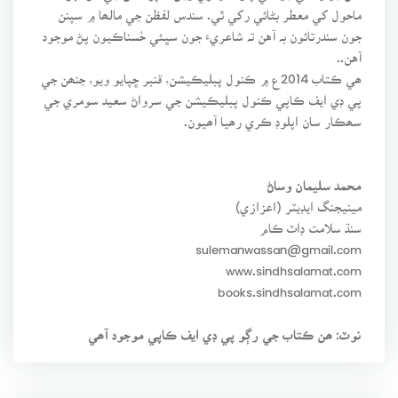
ماحول کي معطر بڻائي رکي ٿي. سندس لفظن جي مالھا ۾ سپنن
جون سندرتائون بہ آهن تہ شاعريءَ جون سڀئي حُسناڪيون پڻ موجود
آهن..
ھي ڪتاب 2014ع ۾ ڪنول پبليڪيشن، قنبر ڇپايو ويو، جنھن جي
پي ڊي ايف ڪاپي ڪنول پبليڪيشن جي سرواڻ سعيد سومري جي
سھڪار سان اپلوڊ ڪري رھيا آھيون.
محمد سليمان وساڻ
مينيجنگ ايڊيٽر (اعزازي)
سنڌ سلامت ڊاٽ ڪام
sulemanwassan@gmail.com
www.sindhsalamat.com
books.sindhsalamat.com
نوٽ: ھن ڪتاب جي رڳو پي ڊي ايف ڪاپي موجود آھي