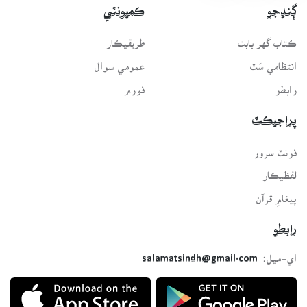
ڳنڍجو
ڪميونٽي
ڪتاب گهر بابت
طريقيڪار
انتظامي سَٿ
عمومي سوال
رابطو
فورم
پراجيڪٽ
فونٽ سرور
لفظيڪار
پيغامِ قرآن
رابطو
اي-ميل:
salamatsindh@gmail.com