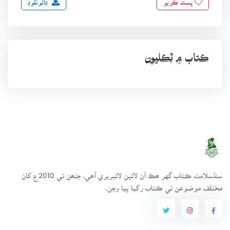
ڪتاب ۾ ٽِڪليون
سنڌسلامت ڪتاب گهر ھڪ آن لائين لائبريري آھي، جنھن تي 2010ع کان
مختلف موضوعن تي ڪتاب رکيا پيا وڃن.