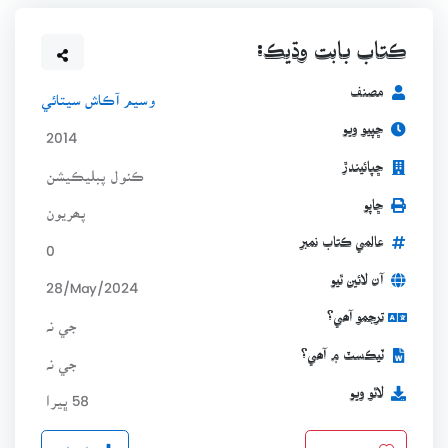
ڪتاب بابت وڌيڪ:
مصنف
وسيم آڪاش سيتائي
ڇپيو ويو
2014
ڇپائيندڙ
ڪنول پبليڪيشن
ڇاپو
پھريون
عالمي ڪتاب نمبر
0
آن لائين ٿيو
28/May/2024
ترجمو آھي؟
جي نہ
ٽيڪسٽ ۾ آھي؟
جي نہ
لاٿو ويو
58 ڀيرا
ڊائونلوڊ
پسند ڪريو