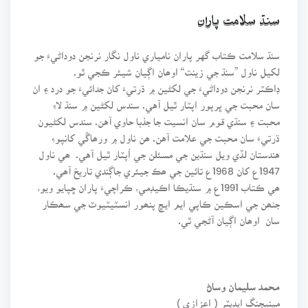
سنڌ سلامت پاران
سنڌ سلامت ڪتاب گهر پاران نامياري ناول نگار نرنجن دوداڻيءَ جو
لکيل ناول ”سنڌ جي زينت“ اوھان اڳيان شيئر ڪجي ٿو.
ڊاڪٽر نرنجن دوداڻيءَ جي لکڻين ۾ ڌرتيءَ کان جدائيءَ جو درد ۽ ان
سان محبت جي ڀرپور اپٽار ٿيل آهي. سندس لکڻين ۾ سنڌ لاءِ
محبت ۽ سنڌي قوم سان انسيت جا جذبا حاوي آهن. سندس لکڻيون
ڌرتيءَ سان محبت جي علامت آهن. ھن ناول ۾ ورھاڱي کانپوءِ
هندستان لڏي ويل سنڌين جي مسئلن جي اُپٽار ٿيل آهي. ھي ناول
1947ع کان 1968ع تائين جي ھڪ جيئري جاڳندي تاريخ آھي.
ھي ڪتاب 1991ع ۾ سنڌيڪا اڪيڊمي، ڪراچيءَ پاران ڇپايو ويو،
جنھن جي اسڪين ڪاپي ايم ايڇ پنھور انسٽيٽيوٽ جي سھڪار
سان اوھان اڳيان آڻجي ٿي.
محمد سليمان وساڻ
مينيجنگ ايڊيٽر ( اعزازي )