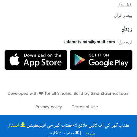
لفظيڪار
پيغامِ قرآن
رابطو
اي-ميل:
salamatsindh@gmail.com
Developed with ❤️ for all Sindhis. Build by
SindhSalamat
team
Privacy policy
Terms of use
ڪتاب گهر کي آف لائين ھلائڻ لاءِ ڪتاب گهر جي ائپليڪيشن
انسٽال
ڪريو
| ✖ ٻيھر نہ ڏيکاريو