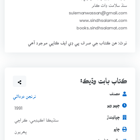
سنڌ سلامت ڊاٽ ڪام
sulemanwassan@gmail.com
www.sindhsalamat.com
books.sindhsalamat.com
نوٽ: ھن ڪتاب جي صرف پي ڊي ايف ڪاپي موجود آھي
ڪتاب بابت وڌيڪ:
مصنف
نرنجن دوداڻي
ڇپيو ويو
1991
ڇپائيندڙ
سنڌيڪا اڪيڊمي، ڪراچي
ڇاپو
پھريون