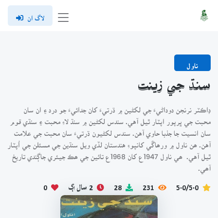
لاگ ان
ناول
سنڌ جي زينت
ڊاڪٽر نرنجن دوداڻيءَ جي لکڻين ۾ ڌرتيءَ کان جدائيءَ جو درد ۽ ان سان
محبت جي ڀرپور اپٽار ٿيل آهي. سندس لکڻين ۾ سنڌ لاءِ محبت ۽ سنڌي قوم
سان انسيت جا جذبا حاوي آهن. سندس لکڻيون ڌرتيءَ سان محبت جي علامت
آهن. ھن ناول ۾ ورھاڱي کانپوءِ هندستان لڏي ويل سنڌين جي مسئلن جي اُپٽار
ٿيل آهي. ھي ناول 1947ع کان 1968ع تائين جي ھڪ جيئري جاڳندي تاريخ
آھي.
5.0/5.0
231
28
2 سال اڳ
0