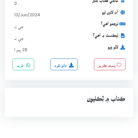
عالمي ڪتاب نمبر
0
آن لائين ٿيو
13/Jun/2024
ترجمو آھي؟
جي نہ
ٽيڪسٽ ۾ آھي؟
جي نہ
لاٿو ويو
28 ڀيرا
ڊائونلوڊ
خريد
پسند ڪريو
ڪتاب ۾ ٽِڪليون