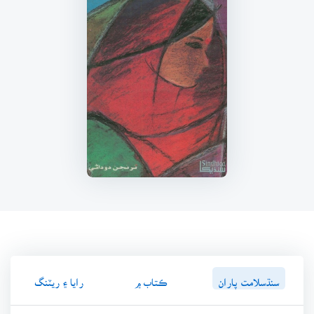
سنڌسلامت پاران
ڪتاب ۾
رايا ۽ ريٽنگ