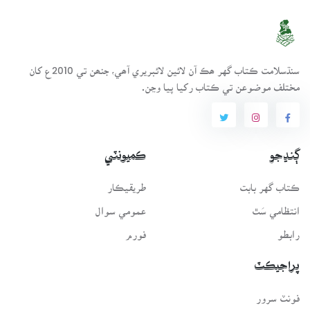
سنڌسلامت ڪتاب گهر ھڪ آن لائين لائبريري آھي، جنھن تي 2010ع کان
مختلف موضوعن تي ڪتاب رکيا پيا وڃن.
ڳنڍجو
ڪميونٽي
ڪتاب گهر بابت
طريقيڪار
انتظامي سَٿ
عمومي سوال
رابطو
فورم
پراجيڪٽ
فونٽ سرور