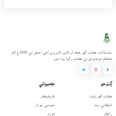
سنڌسلامت ڪتاب گهر ھڪ آن لائين لائبريري آھي، جنھن تي 2010ع کان
مختلف موضوعن تي ڪتاب رکيا پيا وڃن.
ڳنڍجو
ڪميونٽي
ڪتاب گهر بابت
طريقيڪار
انتظامي سَٿ
عمومي سوال
رابطو
فورم