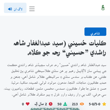
لاگ ان
شاعري
ڪليات حُسيني (سيد عبدالغفار شاھہ
راشدي ”حسيني“ رحہ جو ڪلام
سيد عبدالغفار شاھہ راشدي ”حسين“ رحہ عرف سچيڏنو شاھہ راشدي حڪمت
جي پيشي سان لاڳاپيل رھيو پر ھن سنڌي ڪلاسيڪي شاعري پڻ تخليق
ڪئي. ھن ڪتاب ۾ سندس سنڌي ۽ سرائيڪي ڪلام شامل آھي، جنھن ۾
حمديہ ڪافيون، مناجات، التجا، مدحون، مولود، لولي، قصيدہ، مناقبا، مرثيا،
حسن ۽ عشق جا جلوا، ڪافيون، مسدس، مخمس، مثمن، قطعات، رباعيون، بيت،
سي حرفي، الف بي وار رديف وارو غزل ۽ ٻيو متفرقہ ڪلام شامل آھي.
5.0/5.0
213
50
2 سال اڳ
0