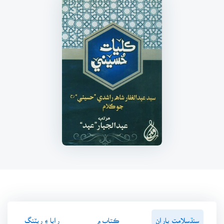
سنڌسلامت پاران
ڪتاب ۾
رايا ۽ ريٽنگ