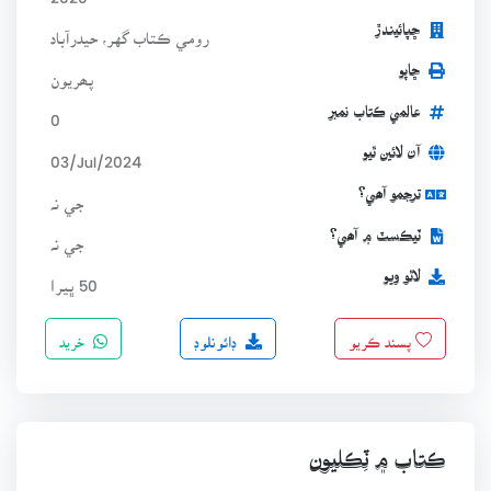
ڇپائيندڙ
رومي ڪتاب گهر، حيدرآباد
ڇاپو
پھريون
عالمي ڪتاب نمبر
0
آن لائين ٿيو
03/Jul/2024
ترجمو آھي؟
جي نہ
ٽيڪسٽ ۾ آھي؟
جي نہ
لاٿو ويو
50 ڀيرا
ڊائونلوڊ
خريد
پسند ڪريو
ڪتاب ۾ ٽِڪليون