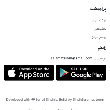
پراجيڪٽ
فونٽ سرور
لفظيڪار
پيغامِ قرآن
رابطو
اي-ميل:
salamatsindh@gmail.com
Developed with ❤️ for all Sindhis. Build by
SindhSalamat
team
Privacy policy
Terms of use