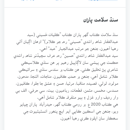
سنڌ سلامت پاران
سنڌ سلامت ڪتاب گهر پاران ڪتاب ”ڪليات حُسيني (سيد
عبدالغفار شاھہ راشدي ”حسيني“ رحہ جو ڪلام)“ اوھان اڳيان آڻي
رھيا آھيون، جنھن جو مرتب عبدالجبار ”عبد“ آھي.
سيد عبدالغفار شاھہ راشدي ”حسين“ رحہ عرف سچيڏنو شاھہ راشدي
حڪمت جي پيشي سان لاڳاپيل رھيو پر ھن سنڌي ڪلاسيڪي
شاعري پڻ تخليق ڪئي. ھن ڪتاب ۾ سندس سنڌي ۽ سرائيڪي
ڪلام شامل آھي، جنھن ۾ حمديہ ڪافيون، مناجات، التجا، مدحون،
مولود، لولي، قصيدہ، مناقبا، مرثيا، حسن ۽ عشق جا جلوا، ڪافيون،
مسدس، مخمس، مثمن، قطعات، رباعيون، بيت، سي حرفي، الف بي
وار رديف وارو غزل ۽ ٻيو متفرقہ ڪلام شامل آھي.
ھي ڪتاب 2020ع ۾ رومي ڪتاب گهر، حيدرآباد پاران ڇپايو
ويو، جنھن جي اسڪين ڪاپي ايم ايڇ پنھور انسٽيٽيوٽ جي
سھڪار سان اپلوڊ ڪري رھيا آھيون.