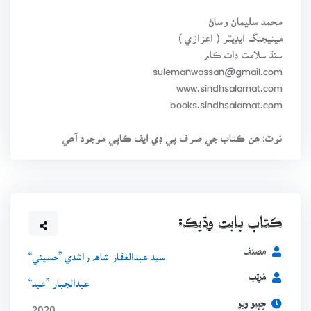
محمد سليمان وساڻ
مينيجنگ ايڊيٽر ( اعزازي )
سنڌ سلامت ڊاٽ ڪام
sulemanwassan@gmail.com
www.sindhsalamat.com
books.sindhsalamat.com
نوٽ: ھن ڪتاب جي صرف پي ڊي ايف ڪاپي موجود آھي
ڪتاب بابت وڌيڪ:
مصنف
سيد عبدالغفار شاھہ راشدي ”حسيني“
مُرتب
عبدالجبار ”عبد“
ڇپيو ويو
2020