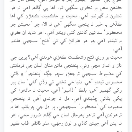
ڪنھن مھل بہ نڪري سگهي ٿو. اها ٻي ڳالھہ آهي تہ هو
نڪرڻ نہ گهرندو آهي. محبت ۾ حاڪميت ڪندڙن کي اها
ڪڏهن بہ خبر نہ پئجي سگهي آهي تہ الاءِ ڇو ’محبتن جو
محڪوم‘ سدائين کانئن کٽي ويندو آهي. اهو شايد ان ڪري
بہ ٿيندو آهي جو هو هارائڻ کي ئي ’فتح‘ سمجهي هلندو
آهي.
محبت ۾ وري فتح وشڪست ڪھڙي هوندي آهي؟ پرين جي
ناز و انداز مڃي وٺي، پنھنجي ماڻن مٿان اسان جي فرمائش
کي مضبوط سمجهي تہ جھڙو سڄو جڳ ’پنھنجو‘ ۽ ذاتي
محسوس ٿيندو آهي. دنيا جي تختي تي وڏي ’لئي‘ سان پير
رکي گهمبو آهي، بلڪ ’اڏامبو‘ آهي. محبت تہ ماڻھوءَ کي
پکي بڻائي ڇڏيندي آهي. دل نہ چوندي آهي تہ پنھنجي
محبوب کي ’محڪوم‘ سمجهجي، پر دل جي چريائپ اها بہ
تہ هوندي آهي تہ هو بھرحال اسان جي ڳالھہ ضرور مڃي، اهو
تہ ايئن آهي جيئن کاڌي ۾ لوڻ وجهي، مٺو ذائقو طلب ڪيو
وڃي.