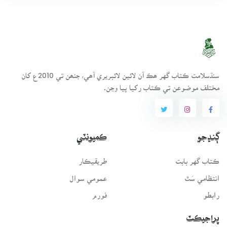
سنڌسلامت ڪتاب گهر ھڪ آن لائين لائبريري آھي، جنھن تي 2010ع کان
مختلف موضوعن تي ڪتاب رکيا پيا وڃن.
ڳنڍجو
ڪميونٽي
ڪتاب گهر بابت
طريقيڪار
انتظامي سَٿ
عمومي سوال
رابطو
فورم
پراجيڪٽ