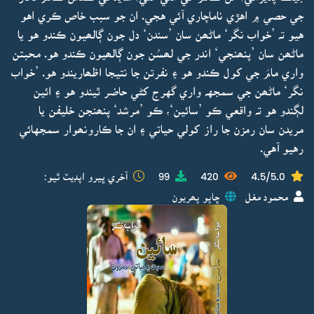
جي حصي ۾ اهڙي ناماچاري آئي هجي. ان جو سبب خاص ڪري اهو
هيو تہ ’خواب نگر‘ ماڻھن سان ’سندن‘ دل جون ڳالھيون ڪندو هو يا
ماڻھن سان ’پنھنجي‘ اندر جي لھسُن جون ڳالھيون ڪندو هو. محبتن
واري مامَ جي کول ڪندو هو ۽ نفرتن جا نتيجا اظھاريندو هو. ’خواب
نگر‘ ماڻھن جي سمجهہ واري گهرج کڻي حاضر ٿيندو هو ۽ ائين
لڳندو هو تہ واقعي ڪو ’سائين‘، ڪو ’مرشد‘ پنھنجن خليفن يا
مريدن سان رمزن جا راز کولي حياتي ۽ ان جا ڪارونھوار سمجهائي
رهيو آهي.
4.5/5.0
420
99
آخري ڀيرو اپڊيٽ ٿيو:
محمود مغل
ڇاپو پھريون