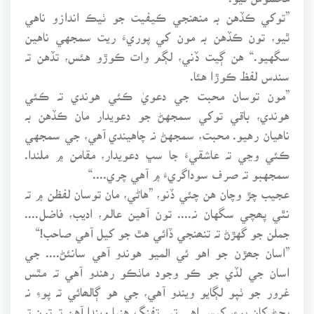
”توکي ڪڏهن بہ منھنجي ڪيفيت جو ٺيڪ اندازو ناهي
ٿيو، تون ڪڏهن بہ مون کي پوريءَ ريت سمجهي ناهين
سگهيو.“ هن ڳيت ڏني، لڳم وات ڪوڙو هئس، تڏهن تہ
سندس لفظ ڪوڙا هئا.
”مون توسان محبت جي دعويٰ ڪئي هوندي تہ ڪئي
هوندي، باقي توکي سمجهڻ جو دعويدار مان ڪڏهن بہ
ناهيان رهيو. محبت، سمجهڻ نہ چاهيندي آهي، جي سمجهي
ڪئي وڃي تہ عاشقيءَ جا سڀ دعويدار، مقامن ۾ ملندا.
سمجهبو تہ صرف سوداگريءَ ۾ آهي چري....“
عجيب چڙ وچان هن چئي ڏنو، ”هاڻي، مان توسان لفظن ۾ تہ
نٿي پھچي سگهان نہ.... تون آهين عالم، اديب، فاضل....
جملن جو گهڙڻ تہ تنھنجي ڏائي هٿ جو کيل آهي صاحب!“
”اسان جھڙن جو اهو ئي الميو هوندو آهي سانئڻ.... جي
اسان جي لڏي جو ڪو وجود ماٺڪو رهندو آهي تہ مٿس
غرور جو ٺپو لڳايو ويندو آهي، جي هو ڳالھائي تہ پوءِ نہ
پڄڻ کان پوءِ، کيس اهي تير تفنگ هنيا ويندا آهن تہ تون تہ