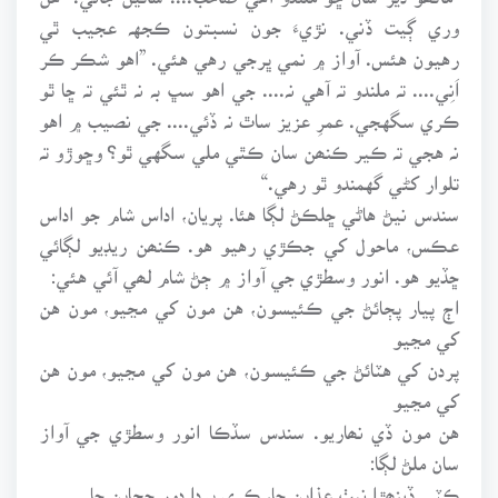
وري ڳيت ڏني. نڙيءَ جون نسبتون ڪجهہ عجيب ٿي
رهيون هئس. آواز ۾ نمي ڀرجي رهي هئي. ”اهو شڪر ڪر
اَنِي.... تہ ملندو تہ آهي نہ.... جي اهو سڀ بہ نہ ٿئي تہ ڇا ٿو
ڪري سگهجي. عمرِ عزيز ساٿ نہ ڏئي.... جي نصيب ۾ اهو
نہ هجي تہ ڪير ڪنھن سان ڪٿي ملي سگهي ٿو؟ وڇوڙو تہ
تلوار کڻي گهمندو ٿو رهي.“
سندس نيڻ هاڻي ڇلڪڻ لڳا هئا. پريان، اداس شام جو اداس
عڪس، ماحول کي جڪڙي رهيو هو. ڪنھن ريڊيو لڳائي
ڇڏيو هو. انور وسطڙي جي آواز ۾ ڄڻ شام لھي آئي هئي:
اڄ پيار پڄائڻ جي ڪئيسون، هن مون کي مڃيو، مون هن
کي مڃيو
پردن کي هٽائڻ جي ڪئيسون، هن مون کي مڃيو، مون هن
کي مڃيو
هن مون ڏي نھاريو. سندس سڏڪا انور وسطڙي جي آواز
سان ملڻ لڳا:
ڪٽي ڏينھڙا نيٺ عذابن جا، ڪري پردا دور حجابن جا