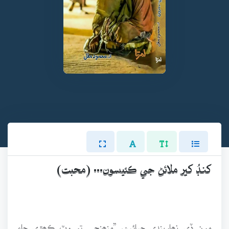
کنڊُ کير ملائڻ جي ڪئيسون... (محبت)
مون ڏي نھاريندي چيائين، ”منھنجي تو وٽ ڪھڙي جاءِ