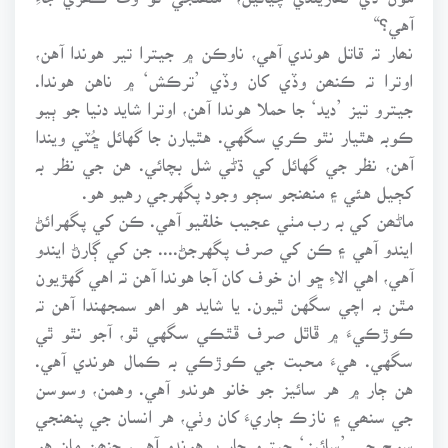
آهي؟“
نھار تہ قاتل هوندي آهي، ناوڪن ۾ جيترا تير هوندا آهن،
اوترا تہ ڪنھن وڏي کان وڏي ’ترڪش‘ ۾ ناهن هوندا.
جيترو تيز ’ديد‘ جا حملا هوندا آهن، اوترا شايد دنيا جو ٻيو
ڪوبہ هٿيار نٿو ڪري سگهي. هٿيارن جا گهائل ڇُٽي ويندا
آهن، نظر جي گهائل کي ڌڻي شل بچائي. هن جي نظر بہ
کڄيل هئي ۽ منھنجو سڄو وجود پگهرجي رهيو هو.
ماڻھن کي بہ رب مٺي عجيب خلقيو آهي. ڪن کي پگهرائڻ
ايندو آهي ۽ ڪن کي صرف پگهرجڻ.... جن کي ڳارڻ ايندو
آهي، اهي الاءِ ڇو ان خوف کان آجا هوندا آهن تہ اهي گهڙيون
مٿن بہ اچي سگهن ٿيون. يا شايد هو اهو سمجهندا آهن تہ
ڪوڙڪيءَ ۾ ڦاٿل صرف ڦٿڪي سگهي ٿو، آجو نٿو ٿي
سگهي. هيءَ محبت جي ڪوڙڪي بہ ڪمال هوندي آهي.
هن ڄار ۾ هر سائيز جو خانو هوندو آهي. وهمن، وسوسن
جي سنھي ۽ نازڪ ڄاريءَ کان وٺي، هر انسان جي پنھنجي
سوچ جي ’سائيز‘ جيترو ڄار بہ هوندو آهي، جنھن مان هو