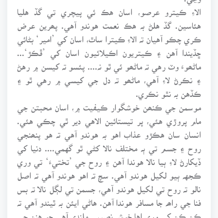
الاءِ ڪيترو عرصو، اسان هڪ ئي پيچري تي گڏ هليا
هئاسين. گڏ هلڻ بہ هڪ نعمت هوندو آهي. پھرين عرض
ڪري چڪو آهيان تہ الاءِ ڪيترا ساٿ، اسان کي ’امير‘ بڻائي
ڇڏيندا آهن ۽ ڪيتريون اڪيلائيون اسان کي ’ڦڪڙ‘...
ماڻھوءَ وٽ رهي تہ ماڻھو ئي ٿو نہ.... پئسو تہ کيسن ۾ رهڻ
۽ نڪرڻ لاءِ آهي، ماڻھو تہ دل جي کيسي ۾ رهي ٿو ۽
ڪڏهن بہ نٿو نڪري.
موسمن جي ڪنھن خوشگوار ڪيفيت ۾، اسان محبتن جي
مام پروڙي هئي، پر تيستائين الاهي دير ٿي چڪي هئي.
انسان سان هڪڙو عذاب اهو بہ هوندو آهي تہ هو پنھنجي
روح ۽ جسم تي ٻہ مختلف نالا کڻي ٿو گهمي.... دنيا کي
ڏيکارڻ لاءِ ٻيا نالا هوندا آهن ۽ روح جي ’تختيءَ‘ تي وري
ڪجهہ ٻيو لکيل هوندو آهي. سچ تہ اهو هوندو آهي تہ اصل
نالو تہ روح تي لکيل هوندو آهي، جسمن تي لڳل نالا تہ بس
فنا جي راھہ جا مسافر هوندا آهن. هاڻي ايئن بہ ٿيندو آهي تہ
ڪن ڪن کي وري اها خوش نصيبي ملندي آهي جو هنن جي