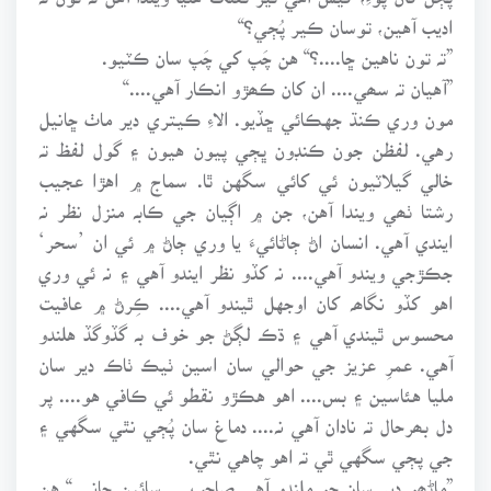
اديب آهين، توسان ڪير پُڄي؟“
”تہ تون ناهين ڇا....؟“ هن چَپ کي چَپ سان ڪٽيو.
”آهيان تہ سھي.... ان کان ڪھڙو انڪار آهي....“
مون وري ڪنڌ جهڪائي ڇڏيو. الاءِ ڪيتري دير ماٺ ڇانيل
رهي. لفظن جون ڪنڊون ڀڄي پيون هيون ۽ گول لفظ تہ
خالي گيلاٽيون ئي کائي سگهن ٿا. سماج ۾ اهڙا عجيب
رشتا ٺھي ويندا آهن، جن ۾ اڳيان جي ڪابہ منزل نظر نہ
ايندي آهي. انسان اڻ ڄاڻائيءَ يا وري ڄاڻ ۾ ئي ان ’سحر‘
جڪڙجي ويندو آهي.... نہ کڏو نظر ايندو آهي ۽ نہ ئي وري
اهو کڏو نگاھہ کان اوجهل ٿيندو آهي.... ڪِرڻ ۾ عافيت
محسوس ٿيندي آهي ۽ ڌڪ لڳڻ جو خوف بہ گڏوگڏ هلندو
آهي. عمرِ عزيز جي حوالي سان اسين ٺيڪ ٺاڪ دير سان
مليا هئاسين ۽ بس.... اهو هڪڙو نقطو ئي ڪافي هو.... پر
دل بھرحال تہ نادان آهي نہ.... دماغ سان پُڄي نٿي سگهي ۽
جي پڄي سگهي ٿي تہ اهو چاهي نٿي.
”ماڻھو دير سان ڇو ملندو آهي صاحب.... سائين جاني.“ هن