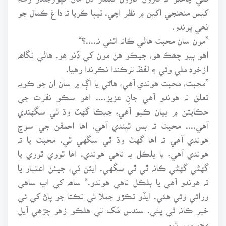
کيس منھنجي اکين ۾ نظر اچي. ٽيپا ڪريا تہ داغ ڪمال جو
ٺھي پوندو.
”مون سان محبت هاڻي ڪانہ اٿئي نہ....؟“
اهو ٻيو چھڪ هو، جيڪو هن مون کي ڏنو هو. هاڻي نگاھہ
ازخود ملي وئي ۽ لفظ ترڪندا نڪرندا رهيا.
”محبت، محبت هوندي آهي، هاڻي يا اڳ ۾ سان ان جو ڪوبہ
تعلق نہ هوندو آهي جانِ عزيز.... اهو سڪو نفرت جي
حڪايتن ۾ بيان ڪبو آهي، جيڪا گهٽ وڌ ٿي سگهندي
آهي.... محبت تہ بس ٿيندي آهي. اها احمقن جي سوچ
هوندي آهي تہ اها گهٽ وڌ ٿي سگهي ٿي. محبت يا تہ
هوندي آهي، يا بلڪل بہ ناهي هوندي. اها ٿوري ٿوري يا
گهڻي گهڻي ڪانہ ٿي ٿي سگهي. ايئن ئي، جيئن اعتبار يا
تہ هوندو آهي يا بلڪل ناهي هوندو.“ ساھہ کي اڀ ساهي
ورائي وئي هئي. ايڏو تڪڙو جملا ٿي نڪتا جو پاڻ کي ئي
خبر ڪانہ ٿي پئي. سندس مُک تي هلڪو زهر چڙهي آيل
محسوس ٿيو.