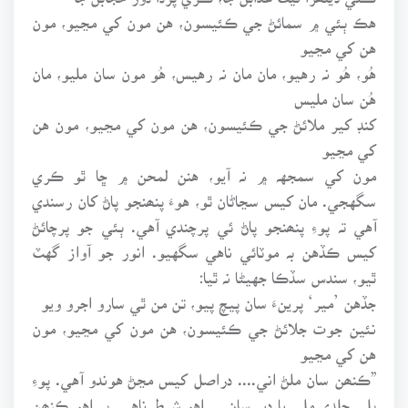
هڪ ٻئي ۾ سمائڻ جي ڪئيسون، هن مون کي مڃيو، مون
هن کي مڃيو
هُو، هُو نہ رهيو، مان مان نہ رهيس، هُو مون سان مليو، مان
هُن سان مليس
کنڊ کير ملائڻ جي ڪئيسون، هن مون کي مڃيو، مون هن
کي مڃيو
مون کي سمجهہ ۾ نہ آيو، هنن لمحن ۾ ڇا ٿو ڪري
سگهجي. مان کيس سڃاڻان ٿو، هوءَ پنھنجو پاڻ کان رسندي
آهي تہ پوءِ پنھنجو پاڻ ئي پرچندي آهي. ٻئي جو پرچائڻ
کيس ڪڏهن بہ موٽائي ناهي سگهيو. انور جو آواز گهٽ
ٿيو، سندس سڏڪا جهيڻا نہ ٿيا:
جڏهن ’مير‘ پرينءَ سان پيچ پيو، تن من ٿي سارو اجرو ويو
نئين جوت جلائڻ جي ڪئيسون، هن مون کي مڃيو، مون
هن کي مڃيو
”ڪنھن سان ملڻ اني.... دراصل کيس مڃڻ هوندو آهي. پوءِ
ڀلي جلدي ملي يا دير سان.... اهو شرط ناهي. پر اهو ڪنھن