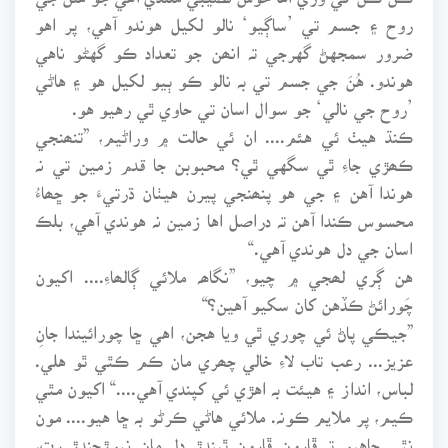
روح ۽ جسم تي ’ساڳيو‘ نالو لکيل هوندو آهي، پر اهو
ضرور سمجهڻ گهرجي تہ انھن جو تعداد ڪو گهڻو ناهي
هوندو. هُنَ جي جسم تي بہ نالو ڪو ٻيو لکيل هو ۽ هاڻي
’روح جي نالي‘ جو سوال اسان تي حاوي ٿي رهيو هو.
ڪنڌ هيٺ ئي هئم.... ان ئي حالت ۾ وراڻيم، ”تنھنجي
ڪھڙي جاءِ ٿي سگهي ٿي؟ محبوبن جا قدم زمين تي نہ
هوندا آهن ۽ جي هو پنھنجي پيرن هيٺان ڌرتيءَ جو ڇھاءُ
محسوس ڪندا آهن تہ دراصل اها زمين نہ هوندي آهي، بلڪ
اسان جي دل هوندي آهي.“
هن ڳري لھجي ۾ چيو، ”نگاھہ ملائي ڳالھاءِ.... اکيون
چَورائڻ ڪڏهن کان سکيو آهين؟“
”جيڪي پاڻ ئي چوري ٿي ويا هجن، اهي ڇا چورائيندا جانِ
عزيز... رعب تاب لاءِ خالي چھري مان ڪم ڪٿي ٿو هلي.
لباس، انداز ۽ هيئت بہ اهڙي ئي کپندي آهي....“ اکيون مٿي
ڪيم، پر ملايم ڪونہ. ملائي هاڻي ڪرڻو بہ ڇا هيو.... مون
نٿي چاهيو تہ ڦارون ڦارون ٿيندڙ دل مان نپوڙجندڙ رت،