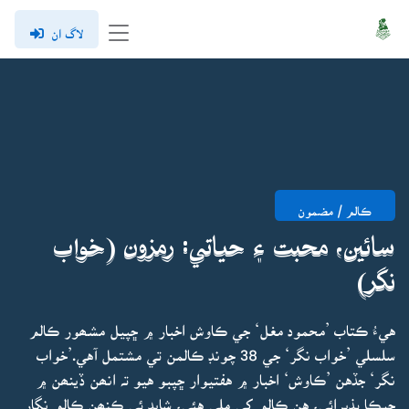
لاگ ان
ڪالم / مضمون
سائين، محبت ۽ حياتي: رمزون (خواب
نگر)
هيءُ ڪتاب ’محمود مغل‘ جي ڪاوش اخبار ۾ ڇپيل مشھور ڪالم
سلسلي ’خواب نگر‘ جي 38 چونڊ ڪالمن تي مشتمل آهي.’خواب
نگر‘ جڏهن ’ڪاوش‘ اخبار ۾ هفتيوار ڇپبو هيو تہ انھن ڏينھن ۾
جيڪا پذيرائي، هن ڪالم کي ملي هئي، شايد ئي ڪنھن ڪالم نگار