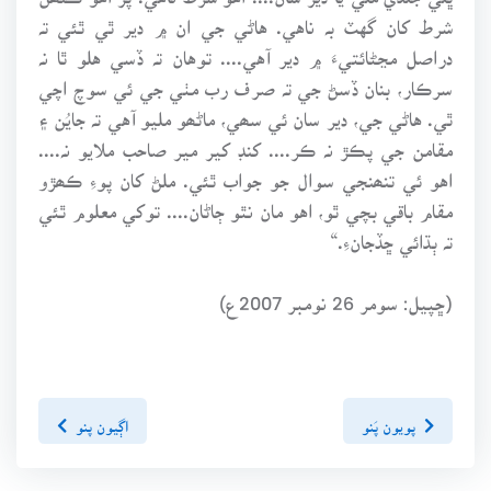
شرط کان گهٽ بہ ناهي. هاڻي جي ان ۾ دير ٿي ٿئي تہ
دراصل مڃڻائتيءَ ۾ دير آهي.... توهان تہ ڏسي هلو ٿا نہ
سرڪار، بنان ڏسڻ جي تہ صرف رب مٺي جي ئي سوچ اچي
ٿي. هاڻي جي، دير سان ئي سھي، ماڻھو مليو آهي تہ جايُن ۽
مقامن جي پڪڙ نہ ڪر.... کنڊ کير مير صاحب ملايو نہ....
اهو ئي تنھنجي سوال جو جواب ٿئي. ملڻ کان پوءِ ڪھڙو
مقام باقي بچي ٿو، اهو مان نٿو ڄاڻان.... توکي معلوم ٿئي
تہ ٻڌائي ڇڏجانءِ.“
(ڇپيل: سومر 26 نومبر 2007ع)
پويون پَنو
اڳيون پنو