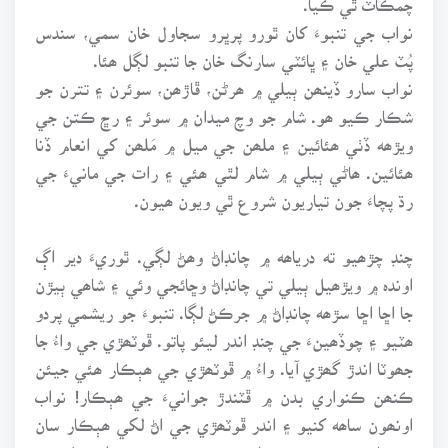
نواب جي تنبوءَ کان ٿورو پرڀرو سجاول خان سمي، سندس
پُٽ علي خان ۽ ڀائٽي سارنگ خان جا تنبو لڳل ھئا.
نواب سارو ڏينھن ٻيلي ۾ ھرڻن، ڦاڙھن، سوئرن ۽ تترن جو
شڪار ڪيو ھو. شام جو وچ ميدان ۾ سوئر ۽ رڇ ڪتن جي
ويڙھه ڏٺي ھئائين ۽ ملھن جي ميل ۾ مَلھن کي انعام ڏنا
ھئائين. ھاڻي ٻيلي ۾ شام لٿي ھئي ۽ رات جي مانيءَ جي
رڌ پچاءَ جون تياريون شروع ٿي ويون ھيون.
چنڊ چڙھيو ته درياھه ۾ چانڊاڻ وھڻ لڳي. ٿوريءَ دير اڳ
اوندہ ۾ ويڙھيل ٻيلي تي چانڊاڻ وڇائجي وئي ۽ شاھي ٻيڙن
جا اڇا اڇا سڙھه چانڊاڻ ۾ جرڪڻ لڳا. تنبوءَ جو ريشمي پردو
ھٽيو ۽ چوڏھينءَ جي چنڊ اندر ليئو پاتو. ڦوٽھڙي جي واءُ جا
جھوٽا اندڙ گھڙي آيا. واءُ ۾ ڦوٽھڙي جي ھٻڪار ھئي جيئن
ڪنھن ڪنواري بدن ۾ ڦٽندڙ جوانيءَ جي ھٻڪار! نواب
اونھون ساھه کنيو ۽ اندر ڦوٽھڙي جي اڻ لکي ھٻڪار سان
ھٻڪارجي ويو. ھو پريان ٻيڙن جي سڙھن ۾ اٽڪيل چنڊ