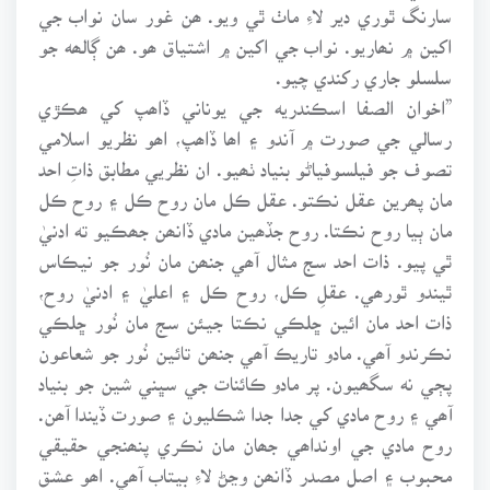
سارنگ ٿوري دير لاءِ ماٺ ٿي ويو. ھن غور سان نواب جي
اکين ۾ نھاريو. نواب جي اکين ۾ اشتياق ھو. ھن ڳالھه جو
سلسلو جاري رکندي چيو.
”اخوان الصفا اسڪندريه جي يوناني ڏاھپ کي ھڪڙي
رسالي جي صورت ۾ آندو ۽ اھا ڏاھپ، اھو نظريو اسلامي
تصوف جو فيلسوفياڻو بنياد ٺھيو. ان نظريي مطابق ذاتِ احد
مان پھرين عقل نڪتو. عقل ڪل مان روح ڪل ۽ روح ڪل
مان ٻيا روح نڪتا. روح جڏھين مادي ڏانھن جھڪيو ته ادنيٰ
ٿي پيو. ذات احد سج مثال آھي جنھن مان نُور جو نيڪاس
ٿيندو ٿورھي. عقلِ ڪل، روح ڪل ۽ اعليٰ ۽ ادنيٰ روح،
ذات احد مان ائين ڇلڪي نڪتا جيئن سج مان نُور ڇلڪي
نڪرندو آھي. مادو تاريڪ آھي جنھن تائين نُور جو شعاعون
پڄي نه سگھيون. پر مادو ڪائنات جي سڀني شين جو بنياد
آھي ۽ روح مادي کي جدا جدا شڪليون ۽ صورت ڏيندا آھن.
روح مادي جي اونداھي جھان مان نڪري پنھنجي حقيقي
محبوب ۽ اصل مصدر ڏانھن وڃڻ لاءِ بيتاب آھي. اھو عشق