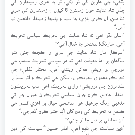
ڇڏي شاہ عنايت جون زمينون ٿا کيڙن ۽ زميندارن کي ھاري
نٿا ملن، ان ڪري بلڙيءَ جا سيد ۽ پليجا زميندار دانھين ٿيا
آھن.“
”اسان ٻڌو آھي ته شاہ عنايت جي تحريڪ سياسي تحريڪ
آھي. سارنگ! تنھنجو ڇا خيال آھي؟“
”سرڪار مان شاہ عنايت جي باري ۾ ڪجھه چئي نٿو
سگھان پر اھا حقيقت آھي ته ھر سياسي تحريڪ مذھب جي
مورچي ۾ ويھي ھلائي ويندي آھي. مختار ثقفيءَ جي
تحريڪ، مھدوي تحريڪون، سکن جي تحريڪ ۽ اتر سنڌ ۾
ڪلھوڙن جي درويشيءَ واري تحريڪ، اھي سڀ تحريڪون
اقتدار حاصل ڪرڻ جون سياسي تحريڪون ھيون جن تي
مذھبي رنگ چڙھيل ھو. منھنجي خيال ۾ اھڙي قسم جي
ڪنھن به تحريڪ کي وڌڻ کان اڳ ختم ڪرڻ گھرجي.“
”ان معاملي ۾ دين ڇا ٿو چئي؟“
”دين سياست جي تابع آھي. امام حسين ؓ سياست کي دين
جي تابع ڪرڻ ٿي گھريو ان ڪري شھيد ٿيو. نبي پنھنجي