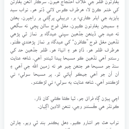
کي ختم ڪرڻ لاءِ ھرطرف ڪوس لائي ڏنو ھو. نواب سيد
بايزيد جي ايام ڪاريءَ ۾، درٻيلي پرڳڻي ۾ راڄپرن، بھڻن
۽ سميجن بغاوتون ڪيون. مغل فوج ساڻن پڄي نه سگھي
ته عيد جي ڏينھن جڏھين سڀني عيدگاہ ۾ نماز ٿي پڙھي
تڏھين مغل فوج ”ڪافرن“ کي عيدگاہ ۾ نماز پڙھندي ڪُٺو.
ھرطرف ظلم ھو، ڏاڍ ھو ۽ انياءُ ھو. ظلم جڏھين حد کي
رسندو آھي تڏھين ڪو مسيحا پيدا ٿيندو آھي. شاھه عنايت
سنڌ جو مسيحا ھو جنھن چيو ھو ته زمين الله جي آھي ۽
اَن اُن جو آھي جيڪو اُپائي ٿو. پر مسيحا سوليءَ تي
لڙڪندو آھي. شاھه عنايت به سوليءَ تي لڙڪندو.
اچي پيڙن ڳاہ فراق جو، ٿيا ڪڻا ڪڻي کان ڌار،
ڪونڌر ھي ڪُسندو وڃي، تنھن الادين اڳيان.
نواب ھٿ جو اشارو ڪيو. دھل يڪدم بند ٿي ويو. چارڻن
جو آواز سندن نڙيءَ ۾ گھُٽجي ويو ۽ تنبوءَ ۾ سانت