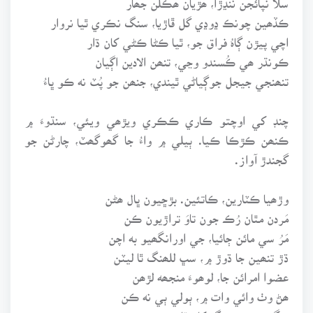
ڪڏھين چونڪ ڍوڍي گل ڦاڙيا، سنگ نڪري ٿيا نروار
اچي پيڙن ڳاہُ فراق جو، ٿيا ڪڻا ڪڻي کان ڌار
ڪونڌر ھي ڪُسندو وڃي، تنھن الادين اڳيان
تنھنجي جيجل جوڳياڻي ٿيندي، جنھن جو پُٽ نه ڪو ڀاءُ
چنڊ کي اوچتو ڪاري ڪڪري ويڙھي ويئي، سنڌوءَ ۾
ڪنھن ڪڙڪا ڪيا. ٻيلي ۾ واءُ جا گھوگھٽ، چارڻن جو
گجندڙ آواز.
وڙھيا ڪٽارين، ڪاتئين. بڙڇيون ڀال ھڻن
مَردن مٿان رُڪ جون تاوَ تراڙيون ڪن
مَرُ سي مائن ڄائيا، جي اورانگھيو به اچن
ڌڙ تنھين جا ڌوڙ ۾، سڀ للھنگ ٿا ليٽن
عضوا امرائن جا، لوھوءَ منجھه لڙھن
ھڻ وٺ وائي وات ۾، ٻولي ٻي نه ڪن
ننگر سنديءَ جنگ کان ٿا توبہ توبه ڪن.