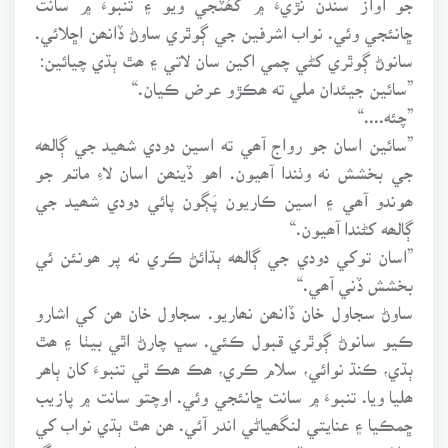
ڇانئجي وئي. نواب اشرفين جي ڳوٿري ساوڻ ڏانھن اڇلائي.
سانوڻ ڳوٿري کڻي چمي اکين سان لاتي ۽ ھٿ ٻڌي چيائين:
”سائين جيئدان ملي ته ھڪڙو عرض ڪيان.“
”چئه....“
”سائين اسان جو رواج آھي ته اسين دودي شھيد جي ڳالھه
جي بخشش نه وٺندا آھيون. اھو ڏينھن اسان لاءِ ماتم جو
ھوندو آھي ۽ اسين ڪاريون پَڳون پائي دودي شھيد جي
ڳالھه کڻندا آھيون.“
”اسان توکي دودي جي ڳالھه ٻڌائڻ ڪري نه پر ھونئن ئي
بخشش ڏني آھي.“
ساوڻ سجاول خان ڏانھن نھاريو. سجاول خان ھن کي اشارو
ڪيو سانوڻ ڳوٿري قبول ڪئي. سڀ چارڻ اٿي بيٺا ۽ ھٿ
ٻڌي، ڪنڌ نوائي، سلام ڪري، ھڪ ھڪ ٿي تنبوءَ کان ٻاھر
ھليا ويا. تنبوءَ ۾ سانت ڇانئجي وئي. اوچتو سانت ۾ پازيب
ڇمڪيا ۽ عنايتي لنگھياڻي اندر آئي. ھن ھٿ ٻڌي نواب کي
سلام ڪيو ۽ قالين تي ويھي رھي. عنايتيءَ جو رنگ