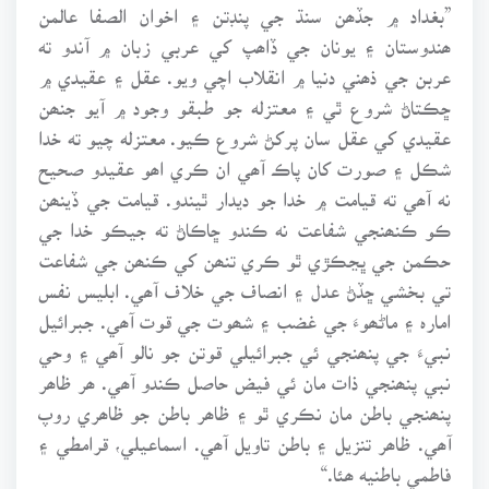
”بغداد ۾ جڏھن سنڌ جي پنڊتن ۽ اخوان الصفا عالمن
ھندوستان ۽ يونان جي ڏاھپ کي عربي زبان ۾ آندو ته
عربن جي ذھني دنيا ۾ انقلاب اچي ويو. عقل ۽ عقيدي ۾
ڇڪتاڻ شروع ٿي ۽ معتزله جو طبقو وجود ۾ آيو جنھن
عقيدي کي عقل سان پرکڻ شروع ڪيو. معتزله چيو ته خدا
شڪل ۽ صورت کان پاڪ آھي ان ڪري اھو عقيدو صحيح
نه آھي ته قيامت ۾ خدا جو ديدار ٿيندو. قيامت جي ڏينھن
ڪو ڪنھنجي شفاعت نه ڪندو ڇاڪاڻ ته جيڪو خدا جي
حڪمن جي ڀڃڪڙي ٿو ڪري تنھن کي ڪنھن جي شفاعت
تي بخشي ڇڏڻ عدل ۽ انصاف جي خلاف آھي. ابليس نفس
امارہ ۽ ماڻھوءَ جي غضب ۽ شھوت جي قوت آھي. جبرائيل
نبيءَ جي پنھنجي ئي جبرائيلي قوتن جو نالو آھي ۽ وحي
نبي پنھنجي ذات مان ئي فيض حاصل ڪندو آھي. ھر ظاھر
پنھنجي باطن مان نڪري ٿو ۽ ظاھر باطن جو ظاھري روپ
آھي. ظاھر تنزيل ۽ باطن تاويل آھي. اسماعيلي، قرامطي ۽
فاطمي باطنيه ھئا.“