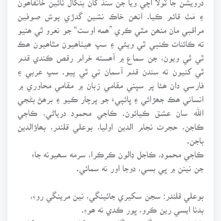
۽ مَٺ قائم ڪيا. انھن خاڪ نشين گدڙي پوش صوفين
مراقبي مان منھن مٿي ڪري ”ھمه اوست“ جو نعرو ٿي ھنيو
ته ڪائنات ڪنبي ٿي ويئي ۽ سڀ ھيٺاھيون مٿاھيون ھڪ
ٿي ٿي ويون، جن سماع ۾ آھسته خرام رقص ڪندي قدم
ٿي کنيون ته سندن قدم آسمان تي ٿي پيو. سڀ عربي ۽
فارسي دان ھئا پر سڀني مقامي زبان ۾ مقامي محاوري ۾
انساني ھڪ جھڙائي ۽ ڀائپيءَ جو پرچار ڪيو ۽ برھڻ بڻجي
الله سان عشق ڪيائون. ڪاجي محمود درياڻي، ڪاجي
ڪاجن، حجرت نجام الدين اوليا، بوعلي قلندر، بھاؤالدين
باجن.
ڪاجي محمود، ڪاجل ڊالون ڪرڪرا، سرمه سھيونه جاءِ
جن نينن ۾ ڀي بسي، دوجا اور نه سمائي.
بوعلي قلندر: سجن سکيري جائينگي، نين مرينگي روءِ،
بدنا ايسي رين ڪرو، ڀور ڪدي نه ھوءِ.
بابا فريد شڪر گنج: ڪاگا سب تن کائيو، چن چن کائيو