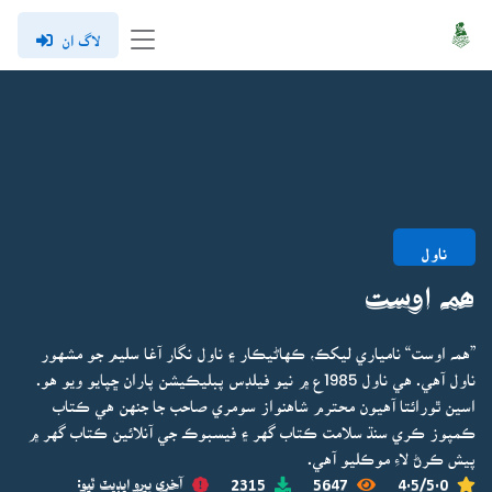
لاگ ان
ناول
ھمہ اوست
”همہ اوست“ نامياري ليکڪ، ڪهاڻيڪار ۽ ناول نگار آغا سليم جو مشهور
ناول آهي. هي ناول 1985ع ۾ نيو فيلڊس پبليڪيشن پاران ڇپايو ويو هو.
اسين ٿورائتا آهيون محترم شاهنواز سومري صاحب جا جنهن هي ڪتاب
ڪمپوز ڪري سنڌ سلامت ڪتاب گهر ۽ فيسبوڪ جي آنلائين ڪتاب گهر ۾
پيش ڪرڻ لاءِ موڪليو آهي.
4.5/5.0
5647
2315
آخري ڀيرو اپڊيٽ ٿيو: