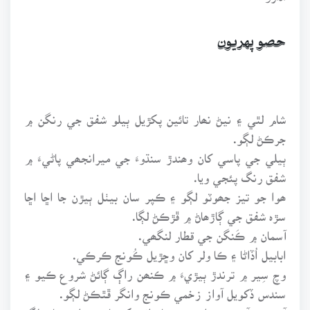
حصو پهريون
شام لٿي ۽ نيڻ نھار تائين پکڙيل ٻيلو شفق جي رنگن ۾
جرڪڻ لڳو.
ٻيلي جي پاسي کان وھندڙ سنڌوءَ جي ميرانجھي پاڻيءَ ۾
شفق رنگ پئجي ويا.
ھوا جو تيز جھوٽو لڳو ۽ ڪپر سان بيٺل ٻيڙن جا اڇا اڇا
سڙہ شفق جي ڳاڙھاڻ ۾ ڦڙڪڻ لڳا.
آسمان ۾ ڪَنگن جي قطار لنگھي.
ابابيل اُڏاڻا ۽ ڪا ولر کان وڇڙيل ڪُونج ڪرڪي.
وچ سِير ۾ ترندڙ ٻيڙيءَ ۾ ڪنھن راڳ ڳائڻ شروع ڪيو ۽
سندس ڏکويل آواز زخمي ڪونج وانگر ڦٿڪڻ لڳو.
آھستي آھستي رات پنھنجا پلوَ پکيڙيا ۽ ٻيلي سان لڳ