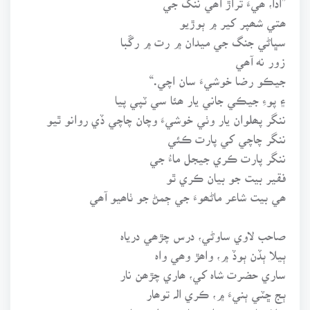
ھتي شھپر کير ۾ ٻوڙيو
سڀاڻي جنگ جي ميدان ۾ رت ۾ رڱبا
زور نه آھي
جيڪو رضا خوشيءَ سان اچي.“
۽ پوءِ جيڪي جاني يار ھئا سي ٽپي پيا
ننگر پھلوان يار وٺي خوشيءَ وچان چاچي ڏي روانو ٿيو
ننگر چاچي کي پارت ڪئي
ننگر پارت ڪري جيجل ماءُ جي
فقير بيت جو بيان ڪري ٿو
ھي بيت شاعر ماڻھوءَ جي ڄمڻ جو ٺاھيو آھي
صاحب لاوي ساوڻي، درس چڙھي درياہ
ٻيلا ٻڏن ٻوڏ ۾، واھڙ وھي واہ
ساري حضرت شاہ کي، ھاري چڙھن نار
ٻج ڇٽي ٻنيءَ ۾، ڪري الہ توھار
سلا نپائجن ننڍڙا، ھڙيان ھڪلن جھار