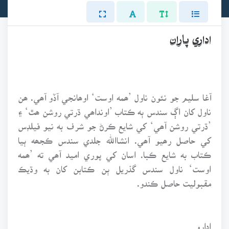
اداري پاران
آغا سليم جو نئون ناول ’ھمه اوست‘ اوھانجي آڏو آھي. ھن
ناول کان اڳ سندس ٻه ڪتاب ’اونداھي ڌرتي روشن ھٿ‘ ۽
’ڌرتي روشن آھي‘ کي شايع ڪرڻ جو شرف به نيو فيلڊس
کي حاصل رھيو آھي. انشاالله جلدي سندس ڪجھه ٻيا
ڪتاب به شايع ڪبا. اسان کي پوري اميد آھي ته ’ھمه
اوست‘ ناول سندس گذريل ٻن ڪتابن کان به وڌيڪ
مقبوليت حاصل ڪندو.
ادارو