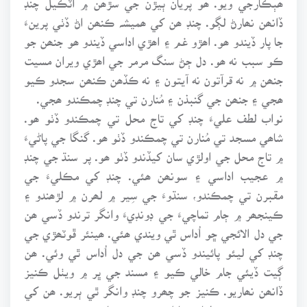
ڏانھن نھارڻ لڳو. چنڊ ھن کي ھميشہ ڪنھن اڻ ڏٺي پرينءَ
جا پار ڏيندو ھو. اھڙو غم ۽ اھڙي اداسي ڏيندو ھو جنھن جو
ڪو سبب نه ھو. دل ڄڻ سنگ مرمر جي اھڙي ويران مسيت
جنھن ۾ نه قرآتون نه آيتون ۽ نه ڪڏھن ڪنھن سجدو ڪيو
ھجي ۽ جنھن جي گنبذن ۽ مُنارن تي چنڊ چمڪندو ھجي.
نواب لطف عليءَ چنڊ کي تاج محل تي چمڪندو ڏٺو ھو.
شاھي مسجد تي مُنارن تي چمڪندو ڏٺو ھو. گنگا جي پاڻيءَ
۾ تاج محل جي اولڙي سان کيڏندو ڏٺو ھو. پر سنڌ جي چنڊ
۾ عجيب اداسي ۽ سونھن ھئي. چنڊ کي مڪليءَ جي
مقبرن تي چمڪندو، سنڌوءَ جي سِير ۾ لھرن ۾ لڙھندو ۽
ڪينجھر ۾ ڄام تماچيءَ جي ڊونڊيءَ وانگر ترندو ڏسي ھن
جي دل الائجي ڇو اُداس ٿي ويندي ھئي. ھينئر ڦوٽھڙي جي
چنڊ کي ليئو پائيندو ڏسي ھن جي دل اُداس ٿي وئي. ھن
ڳيت ڏيئي جام خالي ڪيو ۽ مسند جي ڀر ۾ ويٺل ڪنيز
ڏانھن نھاريو. ڪنيز جو چھرو چنڊ وانگر ٿي ٻريو. ھن کي
سنھڙو ريشمي لباس پاتل ھو جنھن مان سندس بدن جي