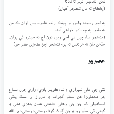
(ڇاڪاڻ ته مان تنھنجو آھيان)
به لبم رسيدہ جانم، تو پياڪ زندہ ھانم- پس ازان ڪ من
نه مانم، به چه ڪار خواھي آمد.
(منھنجو ساہ چپن تي اچي ويو، تون اچ ته جيئرو ٿي پوان.
جڏھن مان نه ھوندس ته پوءِ تنھنجو اچڻ ڪھڙي ڪم جو)
حصو ٻيو
ٺٽي جي علي شيرازي ۽ شاہ ڪريم بلڙيءَ واري جون سماع
جو محفلون! ھن سنڌ، گجرات ۽ مارواڙ ۾ سنٿ پنٿي
اسماعيلي ڏٺا جن جي رھڻي ڪھڻي ھندن جھڙي ھئي ۽
گپتي ٿي سڏيا ويا ۽ جن ڳوٺ ڳوٺ وستيءَ وستيءَ ۾ الله