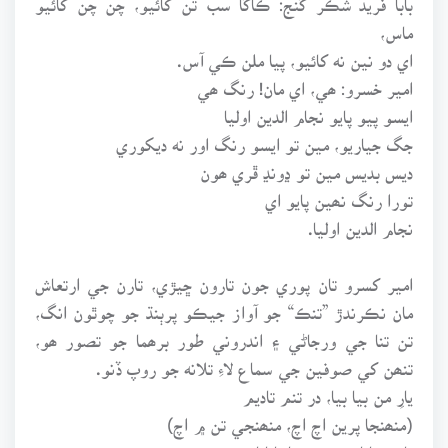
ماس،
اي دو نين نه کائيو، پيا ملن ڪي آس.
امير خسرو: ھي، اي مان! رنگ ھي
ايسو پيو پايو نجام الدين اوليا
جگ جياريو، مين تو ايسو رنگ اور نه ديکوري
ديس بديس مين تو ڍونڍ ڦري ھون
تورا رنگ نھين پايو اي
نجام الدين اوليا.
امير کسرو تان پوري جون تارون ڇيڙي، تارن جي ارتعاش
مان نڪرندڙ ”تنڪ“ جو آواز جيڪو پرٻنڌ جو چوٿون انگ،
تن تنا جي ورجاڻي ۽ اندروني طور برھما جو تصور ھو،
تنھن کي صوفين جي سماع لاءِ تلانه جو روپ ڏنو.
يارِ من بيا بيا، در تنم تاديم
(منھنجا پرين اچ اچ، منھنجي تن ۾ اچ)
تانن، تاناديم، توم تا نانانا