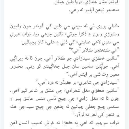
منھنجو نيھن آپليو نه رھي.
ڪافي پوري ٿي ته سڀني جي دلين کي گوندر جون وليون
وڪوڙي ويون ۽ ڏکڙا چوٽيءَ تائين چڙھي ويا. نواب ھيري
جي منڊي لاھي عنايتيءَ کي ڏني ۽ عليءَ کان پڇيائين:
”ھي ڪنھنجو ڪلام آھي؟“
”سائين ھڪڙي سيدزادي جو ڪلام آھي. چون ٿا ته ويراڳي
آھي. جوڳين سامين سان جبل جھاڳيندو ٿو وتي. مخدوم
معين وٽ ٺٽي ۾ ايندو آھي.“
”سيدزادي جي شاعريءَ ۾ ڪيڏو نه درد آھي.“
”سائين ھڪڙي مغل شھزاديءَ جي عشق ۾ شاعر ٿيو آھي.
چون ٿا ته مغل زاديءَ جي چيچ ڏسي مٿس عاشق پيو ۽
سندس چيچ جھلي چيائين ته جنھن جي چيچ سيد جي ھٿ
۾ تنھن کي لھر نه لوڏو.“
نواب سوچيو ته اھي به ڪھڙا نه خوش نصيب انسان آھن
جيڪي چيچ ڏسي پرينءَ کي سڃاڻي ٿا وٺن. مان ته سھڻن