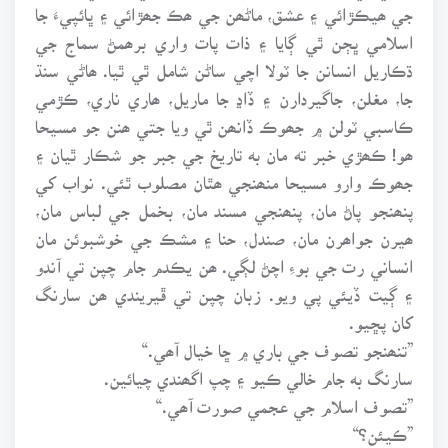
جي ھيڪڙائي ۽ عشق، ماڻھن جي ھڪ جھڙائي ۽ ڀائپيءَ جا
اسلامي ڀڄن ٿي ڳايا ۽ ذات پات واري برھمڻ سماج جي
ڌڪاريل انسانن جا ٽولا اچي ساڻن شامل ٿي ٿيا. ھاڻي سنڌ
جا، مغلن، جاگيردارن ۽ ڏاڍ جا ماريل، ھاري ناري، ڪڙمي
ڪاسبي ٽولن ۾ جھوڪ ڏانھن ٿي ويا جتي ھنن جو مسيحا
ھو! ڪھڙي خبر ته مان به تاريخ جي جبر جو شڪار ٿيان ۽
جھوڪ وارو مسيحا منھنجي ھٿان مصلوب ٿئي. نواب کي
پنھنجو پاڻ مان، پنھنجي مسند مان، بخمل جي لباس مان،
ھيرن جواھرن مان، صندل، حنا ۽ مشڪ جي خوشبوئن مان
انساني رت جي بوءِ اچڻ لڳي. ھن يڪدم جام چپن تي آندو
۽ ڳيت ڏيئي پي ويو. زبان چپن تي ڦيريندي ھن سارنگ
کان پڇيو.
”تنھنجو تصوف جي باري ۾ ڇا خيال آھي.“
سارنگ به جام خالي ڪيو ۽ چپ اگھندي چيائين.
”تصوف اسلام جي عجمي صورت آھي.“
”ڪيئن؟“