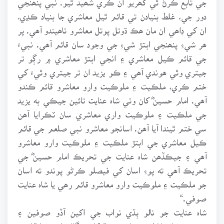
دور جي، غلط بنيادن تي قائم ٿيل معاشري جا بنياد ڪڍي،
ان کي ڊاھي ان مان ھڪ ڌوتل پوتل معاشرو ٺاھيندو آھي. پر
ھر شيءِ پنھنجي ابتڙ شيءِ جي وجود سان قائم آھي. نبيءَ
جي قائم ڪيل معاشري ۽ انجي ابتڙ معاشري ۾ رڳو تر
جيتري وٿي ھوندي آھي ۽ ڪو يزيد ان تر جيتري وٿيءَ کي
ختم ڪري، ملڪيت ۽ ملوڪيت وارو معاشرو قائم ڪندو
آھي. امام حسينؓ کان وٺي شاہ عنايت تائين جيڪي به يزيد
جي ملڪيت ۽ ملوڪيت واري معاشري سان ٽڪرايا آھن
سي ختم ٿيندا آيا آھن. اسانجو معاشرو نبي صلعم جي قائم
ڪيل معاشري جي ابتڙ ملڪيت ۽ ملوڪيت وارو معاشرو
آھي ۽ جيڪڏھن شاہ عنايت جي تحريڪ امام حسينؓ جي
تحريڪ آھي ته پوءِ اسان کي فيصلو ڪرڻو پوندو ته اسان
جو ملڪيت ۽ ملوڪيت وارو معاشرو قائم رھي يا شاہ عنايت
صوفي.“
شاہ عنايت جو نالو ٻڌي نواب جي اکين آڏو صوفين ۽
درويشن جا ٽولا اچي ويا جن سنڌ کان بنگال تائين خانقاھون