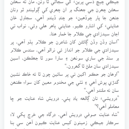
سھڻن چھرن جي جھنگ ۾ ان چھري کي ڳوليندو ٿو وتان
جنھن جا پار چوڏھينءَ جو چنڊ ڏيندو آھي. سجاول خان
عنايتيءَ کي اشارو ڪيو. عنايتي ٻاھر ھلي وئي. نواب تي
اڃان سيدزادي جي ڪلام جا خمار ھئا.
”اسان وڏن وڏن ڳائڻن کان شاعرن جو ڪلام ٻڌو آھي. پر
سيدزادي جي ڪلام جو انداز ئي نرالو آھي. سندس ڪلام
۾ سنڌ جي ساري سونھن ۽ سارا سور ٿا جھلڪن. اسين
سيدزادي سان ملڻ ٿا گھرون.“
”اوھان جو حڪم اکين تي پر سائين چون ٿا ته خاڪ نشين
گدڙي پوش آھي ۽ ٺٽي جي مخدوم معين کان سواءِ ڪنھن
سان نه ملندو آھي.“
”درويشيءَ تان ڳالھه ياد پئي. درويش شاہ عنايت جو ڇا
معاملو آھي؟“
”شاہ عنايت صوفي درويش آھي. درگاہ جي خرچ پکي لاءِ
سرڪار جيڪي زمينون کيس عنايت ڪيون آھن سي بنا
بٽئيءَ جي ھارين کي ٿو ڏئي. تر جا ھاري زميندارن کي