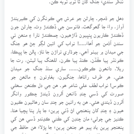
دھل جو ڌمچر. چارڻن جو عرش جي ڪونگرن کي ڪيريندڙ
آواز، واءُ جا گھوگھٽ، فانوسن جي ڏڪندڙ وٽ، چارڻن جون
ڏڪندڙ ڪاريون ڀنڀيون ڏاڙھيون، چمڪندڙ تارا ۽ منھن تي
سندن اُڌمن جو اُھاءُ.....! نواب کي ائين لڳو ڄڻ ھو جنگ
جي ميدان ۾ بيٺو آھي. چوڌاري تراڙن جا تاؤ، ڀالن جا ڀڀڪا،
ڪونڌر پيا ڪُڏن، ڪنڌ پيا ڪرن، للھنگ پيا ليٽن، رت جا
ريلا، دانھون ڪوڪون...... ساري سنڌ جنگ جو ميدان
ھئي. ھر طرف راتاھا، جنگيون، بغاوتون ۽ ماڻھن جو
ڪوس! نواب لطف علي شاعر ھو. ھن جي دل ڪنھن سھڻي
صورت کي ڏسي چنڊ ڏانھن اُلرون ڏيندڙ چڪور وانگر
اُلرون ڏيندي ھئي. ھن به راتين جو چنڊ سان رھاڻيون ڪيون
ھيون ۽ چنڊ کان پنھنجي اڻ ڏٺي پرينءَ جا پار پتا پڇيا ھئا.
ڪنيز جي چوليءَ مان چنڊن کي ڪَني ڪڍندو ڏسي ھن کي
پنھنجو پرين ياد پيو ھو جنھن پرينءَ جا پڙلاءَ ھن حافظ جي
شاعريءَ ۾ ٻڌا ھئا. دنيا ۾ انسانن جا رنگ روپ جدا آھن پر