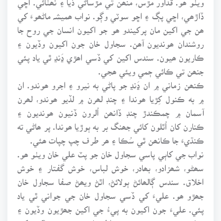
ڏاڙھي، اڇي پڳ ۽ اڇو سوٽي وڳو. نواب ھميشہ ماڻھوءَ کي
ھن جي اکين مان پرکيندو ھو جو اکيون انسان جي روح جا
روشندان ھونديون آھن. سجاول خان جون اکيون وڏيون ۽
ڪاريون ھيون. سندس اکين کي ڏسي اھڙي ڍَنڍ ٿي ياد پئي
جنھن تي ڪائي ڄمي ويئي ھجي.
ڪنھن زماني ۾ ان ڍَنڍ جو پاڻي به نيرو ۽ اجرو ھوندو. ان
۾ به ڪنول کِڙيا ھوندا ۽ چنڊ لھرن ۾ لڏيو ھوندو، لھرن
آسمان ۾ چمڪندڙ چنڊ ڏانھن اُلرون ڏنيون ھونديون ۽
ڪنارن کان اُٿلون کائي جھنگ بر به ٻوڙيا ھوندا. پر ھاڻي ته
ڪنڌيءَ جا ڪانھن ٿي سُڪا ۽ ھر طرف چپ چپات ھئي.
نواب جي کاٻي پاسي سجاول خان جو پٽ علي خان ويٺو ھو.
سھڻو، شھزادو، بھادر، خوش لباس، خوش گفتار ۽ خوش
اخلاق. سندس ڳالھائڻ ٻولائڻ، اٿڻ ويھڻ صفا سجاول خان
جھڙو ھو. عليءَ کي ڏسي سجاول خان جي جواني ٿي ياد
پئي. عليءَ جون اکيون به پيءُ جي اکين جھڙيون وڏيون ۽
ڪاريون ھيون جن ۾ عجيب اطمينان ھو. ھن جي اکين کي