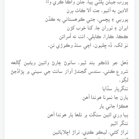
الادين به آئيو، جت آلا ڪاٺ ٻرن
پوربي ۽ پڇمي، جتي ڪوھستاني به ڪڏن
ايران ۽ توران جا، کنا خوب کڙن
ڪڪا، ڪارا، ڪابلي، انت نه اُمرائن
نوَ لک، ڏہ ڇليون، اچي سنڌ وڪوڙي تن.
دُھل جو ڌڌڪو بند ٿيو. سانوڻ چارڻ واتين ويڻين ڳالھه
شروع ڪئي. سندس گجندڙ آواز سانت جي سيني ۾ پڙاڏجڻ
لڳو.
ننگرپار سڏايا
يارن جا نمونا ھوندا آھن
ھڪڙا جاني يار
ٻيا وري ائين سنگت ۾ ٺلھا يار ھوندا آھن
ننگر اٿيو
تراڙ کڻي، ليڪو ڪڍي، تراڙ اڇلايائين
”ادا، ھيءَ تراڙ آھي ننگ جي