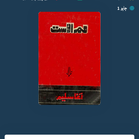
ڇاپو 1