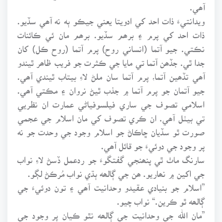
آھي.
ويدانتيءَ ذات احد کي ادويتا يعني جيڪو ٻه نه آھي سڏيو.
ذات احد کي پرم ۽ برھم سڏيو. برھم مان ئي ڪائنات
نڪتي. جيو آتما (انساني روح) پرم آتما (روح ڪل) کان
جدا ٿي. جڏھن آتما تي مايا جي ڪثرت جو فريب ظاھر ٿيندو
آھي تڏھين آتما، پرم آتما سان ملڻ لاءِ بيتاب ٿيندي آھي.
جيو آتمان جو پرم آتما ۾ جذب ٿيڻ نروان ۽ مڪتي آھي.
اسلامي تصوف جي ساري فيلسوفياڻي عمارت ان نظريي
تي بيٺل آھي. ان ڪري تصوف کي مان اسلام جي عجمي
صورت ٿو سڏيان ڇاڪاڻ جو اسلام وجود جي وحدت جو نه
پر وجود جي دوئيءَ جو قائل آھي.
سارنگ ماٺ ٿي پنھنجي گفتگوءَ جو ردعمل ڏسڻ لاءِ نواب
جي اکين ۾ نھاريو. ھن جي ڳالھه ٻڌي نواب مُرڪڻ لڳو.
”اسلام جو بنيادي عقيدو وحدانيت آھي ۽ تون دوئيءَ جي
ڳالھه ٿو ڪرين.“ نواب چيو.
”مان الله جي وحدانيت جي ڳالھه نٿو ڪيان پر وجود جي