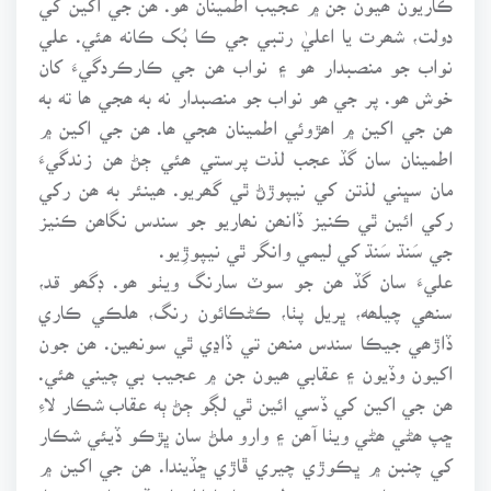
دولت، شھرت يا اعليٰ رتبي جي ڪا بُک ڪانه ھئي. علي
نواب جو منصبدار ھو ۽ نواب ھن جي ڪارڪردگيءَ کان
خوش ھو. پر جي ھو نواب جو منصبدار نه به ھجي ھا ته به
ھن جي اکين ۾ اھڙوئي اطمينان ھجي ھا. ھن جي اکين ۾
اطمينان سان گڏ عجب لذت پرستي ھئي ڄڻ ھن زندگيءَ
مان سڀني لذتن کي نيپوڙڻ ٿي گھريو. ھينئر به ھن رکي
رکي ائين ٿي ڪنيز ڏانھن نھاريو جو سندس نگاھن ڪنيز
جي سَنڌ سَنڌ کي ليمي وانگر ٿي نيپوڙِيو.
عليءَ سان گڏ ھن جو سوٽ سارنگ ويٺو ھو. ڊگھو قد،
سنھي چيلھه، ڀريل پٺا، ڪڻڪائون رنگ، ھلڪي ڪاري
ڏاڙھي جيڪا سندس منھن تي ڏاڍي ٿي سونھين. ھن جون
اکيون وڏيون ۽ عقابي ھيون جن ۾ عجيب بي چيني ھئي.
ھن جي اکين کي ڏسي ائين ٿي لڳو ڄڻ ٻه عقاب شڪار لاءِ
ڇپ ھڻي ھڻي ويٺا آھن ۽ وارو ملڻ سان ڀڙڪو ڏيئي شڪار
کي چنبن ۾ ڀڪوڙي چيري ڦاڙي ڇڏيندا. ھن جي اکين ۾
شھرت، جاہ پرستي ۽ عظيم ڪارناما انجام ڏيڻ جا عزم ھئا.