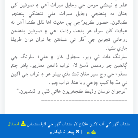
علم ۽ نيڪي مومن جي وڃايل ميراث آھي ۽ صوفين کي
جتان به پنھنجي وڃايل ميراث ملي تنھنکي پنھنجو
ڪيائون. حضور ڪريمؐ جي ٻي حديث اھا نقل ڪندا آھن ته
عبادت کان سواءِ ھر بدعت رذالت آھي ۽ صوفين پنھنجن
روحاني تجربن جي آڌار تي عبادتن جا نوان نوان طريقا
جاري ڪيا.
سارنگ ماٺ ٿي ويو. سجاول خان ۽ عليءَ سارنگ جي
ڳالھين جو ردعمل ڏسڻ لاءِ نواب ڏانھن نھاريو. ٻاھر چنڊ
سنڌوءَ جي وچ سير مٿان ٽِڪ ٻڌي بيٺو ھو ۽ نواب جي اکين
تي مڌ جا کيپ چڙھي ويا ھئا. نواب چيو.
”نوجوان توسان وڌيڪ ڪچھريون ھاڻي ٺٽي ۾ ٿينديون.“
----------------------------
ڪتاب گهر کي آف لائين ھلائڻ لاءِ ڪتاب گهر جي ائپليڪيشن
انسٽال
سارنگ اڄ ڏاڍو خوش ھو. ھن کي ٺٽي جي نواب وٽ
ڪريو
| ✖ ٻيھر نہ ڏيکاريو
منصبداري ملي ھئي. ھو خوشيءَ ۾ عرش تي ٿي اُڏاڻو. تارا