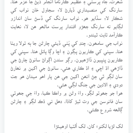
سارنگ کي منصبداري ڏيارڻ لاءِ سجاول خان نواب کي
شڪار لاءِ سڏايو ھو. نواب سارنگ کي ڏسڻ سان اندازو
لڳايو ته سارنگ جھڙو اقتدار پرست ماڻھو ھن لاءِ نھايت
ڪارآمد ثابت ٿيندو.
نواب جي سامھون، چنڊ کي پُٺي ڏيئي چارڻن جا ٻه ٽولا ويٺا
ھئا. سڀني کي ڪاريون پڳون ۽ اڇا وڳا پاتل ھئا. سڀني کي
ڪاريون ڀنڀيون ڏاڙھيون، رڳو سندن اڳواڻ سانوڻ چارڻ جي
ڏاڙھي اڌ اڇي ۽ اڌ ڪاري ھئي. سانوڻ جي اکين ۾ نھارڻ
سان لڳو ٿي ڄڻ انھن اکين جي ھن پار اھو ميدان ھو جت
دودي ۽ الادين جي جنگ لڳي ھئي.
ھوا جو جھوٽو لڳو. واءُ وڻن ۾ واڪا ڪيا، واءُ جي جھوٽي
سان فانوسن جي وٽ ٿيڙ کاڌا، دھل تي ڌڪ لڳو ۽ چارڻن
ڳالھه شروع ڪئي.
لک لڙيا لکنوءَ کان، لک اُلٽيا اوھيئڙا
پورب جيئن پلٽي پيا، جئن واڪا ڪري واءُ