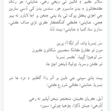
ڪڻڪائون ۽ بدن ماسيرو ھو. سندس بدن کي ڏسي سارين
جي اھڙي پڪل پوک ٿي ياد پئي جنھن ۾ اڃا لابارو نه پيو
ھجي. عنايتيءَ ھلڪي کنگھڪار ڪري نڙي صاف ڪئي.
سازن ساہ کنيا ۽ عنايتيءَ بيت ڏنا.
سَر نِسريا پاند، اُتر لڳا آءُ پرين
مون تو ڪارڻ ڪانڌَ! سھسين سُکائون ڪيون
سَر لوھيڙا ڳڀيا، ’ڪسر نِسريا
تو ڪئن وسريا، ڍوليا! ڏينھن اچڻ جا.
بيت ٻڌي سڀني جي دلين ۾ اُتر واءُ گھُليو ۽ درد جا سَر
نِسريا. عنايتيءَ ڪافي شروع ڪئي:
آيل، ڪريان ڪيئن، منھنجو نيھن آپليو نه رھي
اُڏوھيءَ جيئن ڏکڙا، چڙھيا چوٽيءَ سينءَ
گوندر مٿان جندڙي، دريا دلين جيئن