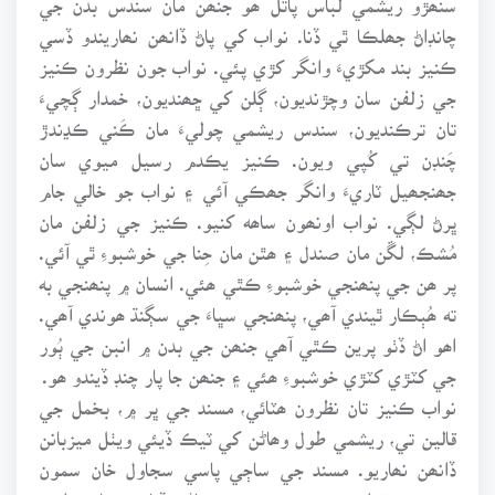
چانڊاڻ جھلڪا ٿي ڏنا. نواب کي پاڻ ڏانھن نھاريندو ڏسي
ڪنيز بند مکڙيءَ وانگر کڙي پئي. نواب جون نظرون ڪنيز
جي زلفن سان وچڙنديون، ڳلن کي ڇھنديون، خمدار ڳچيءَ
تان ترڪنديون، سندس ريشمي چوليءَ مان ڪَني ڪڍندڙ
چَنڊن تي کُپي ويون. ڪنيز يڪدم رسيل ميوي سان
جھنجھيل ٽاريءَ وانگر جھڪي آئي ۽ نواب جو خالي جام
ڀرڻ لڳي. نواب اونھون ساھه کنيو. ڪنيز جي زلفن مان
مُشڪ، لڱن مان صندل ۽ ھٿن مان حِنا جي خوشبوءِ ٿي آئي.
پر ھن جي پنھنجي خوشبوءِ ڪٿي ھئي. انسان ۾ پنھنجي به
ته ھُٻڪار ٿيندي آھي، پنھنجي سڀاءَ جي سڳنڌ ھوندي آھي.
اھو اڻ ڏٺو پرين ڪٿي آھي جنھن جي بدن ۾ انبن جي ٻُور
جي کٽڙي کٽڙي خوشبوءِ ھئي ۽ جنھن جا پار چنڊ ڏيندو ھو.
نواب ڪنيز تان نظرون ھٽائي، مسند جي ڀر ۾، بخمل جي
قالين تي، ريشمي طول وھاڻن کي ٽيڪ ڏيئي ويٺل ميزبانن
ڏانھن نھاريو. مسند جي ساڄي پاسي سجاول خان سمون
ويٺو ھو. قداور مڙس، منھن تي مڙساڻي ڏيا ۽ نھٺائي. اڇي