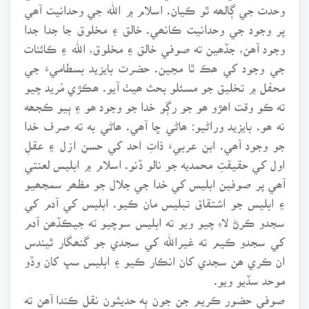
وحدت جي ڳالھه ٿو ڪيان. اسلام ۾ الله جي وحدانيت آھي
پر وجود جي وحدانيت ڪانھي. خالق ۽ مخلوق جا جدا جدا
وجود آھن، جڏھين ته صوفي خالق ۽ مخلوق، الله ۽ ڪائنات
جي وجود کي ھڪ ٿا مڃين. حضرت بايزيد بسطاميءَ جي
محفل ۾ تخليق جو مسئلو بحث ھيٺ آيو. ھڪڙي مُريد چيو
ته ڪو وقت اھڙو ھو جو رڳو خدا جو وجود ھو ۽ ٻيو ڪجھه
نه ھو. بايزيد وراڻيو: ھاڻي ڇا آھي. ھاڻي به ته صرف خدا
جو وجود آھي. ابنِ عربيءَ ذاتِ احد کي حسنِ ازل ۽ عقلِ
اول کي حقيقتِ محمديه جو نالو ڏنو. اسلام ۾ ابليس لعنتي
آھي پر صوفين ابليس کي خدا جي جلال جو مظھر سمجھيو
۽ ابليس جو اشتقاق تبليس مان ڪيو. ابليس کي آدم کي
سجدو ڪرڻ لاءِ چيو ويو ته ابليس سوچيو ته جيڪڏھن آدم
کي سجدو ڪيم ته غيرالله کي سجدي جو گنھگار ٿيندس
ان ڪري ھن سجدي کان انڪار ڪيو ۽ ابليس سڀ کان وڏو
موحد سڏيو ويو.
صوفي حضور ڪريم جن جون ٻه حديثون نقل ڪندا آھن ته