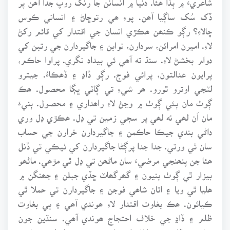
ڏک سُک ساڳيا آھن. پوءِ ھي رتوڇاڻ ۽ انساني ڪوس
ڇالاءِ؟ رڳو ڪنھن ھڪڙي انسان جي اقتدار کي قائم رکڻ
لاءِ. اميرن امرائن، سردارن، نوابن ۽ جاگيردارن جي رتبن کي
دوام بخشڻ لاءِ. سنڌ ته آھي ئي بيداد نگري. پراوا حاڪم،
پرايون عدالتون، پرائي فوج. رڳو ڏاڍ ۽ ڏھڪاءُ. جيترو
لٽجي اوترو ٿورو. ھر شيءِ تي ڳاٽي ڀڳا محصول. ھڪ
ڳوٺ مان ٻئي ڳوٺ ۾ وڃڻ لاءِ راھداري ۽ محصول. ٻنيءَ
مان اَن لھي نه لھي پر سڄي زمين تي ڍل. ھڪڙي ڍل وري
داڻي بندي جيڪا حاڪمن ۽ جاگيردارن خرارن جي حساب
سان ٿي ورتي. جدا جدا پرڳڻا جاگيردارن کي ٺيڪي تي ڏنل
ھئا جن پنھنجي مرضيءَ سان ماڻھن تي ڍل ٿي مڙھي. ماڻھو
بيزار ٿي ڳوٺ ٻنيون ۽ گھرگھاٽ ڇڏي جبلن ۽ جھنگن ۾
ھليا ٿي ويا ۽ اتان شاھي فوجن ۽ جاگيردارن تي حملا ٿي
ڪيائون. ھڪ بغاوت اقتدار لاءِ ھوندي آھي ۽ ٻي بغاوت
ظلم ۽ ڏاڍ جي خلاف احتجاج ھوندي آھي. سنڌين جون
بغاوتون ظلم جي خلاف احتجاج ھيون. سرڪار انھن بغاوتن