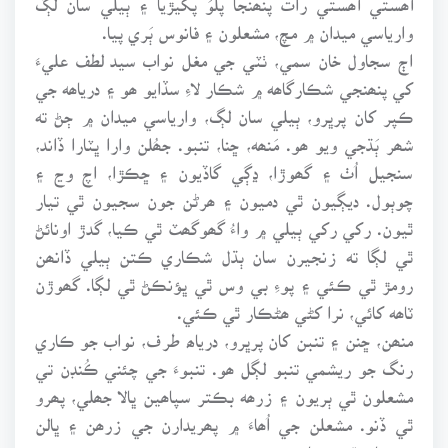
وارياسي ميدان ۾ مچ، مشعلون ۽ فانوس ٻَري پيا.
اڄ سجاول خان سمي، ٺٽي جي مغل نواب سيد لطف عليءَ
کي پنھنجي شڪارگاھه ۾ شڪار لاءِ سڏايو ھو ۽ درياھه جي
ڪپر کان پرڀرو، ٻيلي سان لڳ، وارياسي ميدان ۾ ڄڻ ته
شھر ٻَڌجي ويو ھو. مَنھه، ڇنا، تنبو. جھُلن وارا ڀٽارا ڏاند،
سنجيل اُٺ ۽ گھوڙا، ڍڳي گاڏيون ۽ ڇڪڙا، اچ وڃ ۽
چوٻول. ديڳيون ٿي دميون ۽ ھرڻن جون سجيون ٿي تيار
ٿيون. رکي رکي ٻيلي ۾ واءُ گھوگھٽ ٿي ڪيا، گدڙ اونائڻ
ٿي لڳا ته زنجيرن سان ٻڌل شڪاري ڪتن ٻيلي ڏانھن
رومڙ ٿي ڪئي ۽ پوءِ بي وس ٿي ڀؤنڪڻ ٿي لڳا. گھوڙن
ٽاھه کائي، نرا کڻي ھڻڪار ٿي ڪئي.
منھن، ڇنن ۽ تنبن کان پرڀرو، درياھ طرف، نواب جو ڪاري
رنگ جو ريشمي تنبو لڳل ھو. تنبوءَ جي چئني ڪُنڊن تي
مشعلون ٿي ٻريون ۽ زرھه بڪتر سپاھين ڀالا جھلي، پھرو
ٿي ڏنو. مشعلن جي اُھاءَ ۾ پھريدارن جي زرھن ۽ ڀالن
چمڪاٽ ٿي ڪيا.