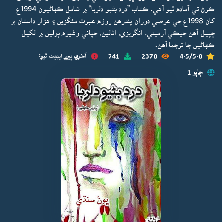
ڪرڻ تي آماده ٿيو آهي. ڪتاب ”درد بڻيو دلربا“ ۾ شامل ڪهاڻيون 1994ع
کان 1998ع جي عرصي دوران پندرهن روزه عبرت مئگزين ۽ هزار داستان ۾
ڇپيل آهن جيڪي آرميني، انگريزي، اٽالين، جپاني وغيره ٻولين ۾ لکيل
ڪهاڻين جا ترجما آهن.
4.5/5.0
2370
741
آخري ڀيرو اپڊيٽ ٿيو:
ڇاپو 1