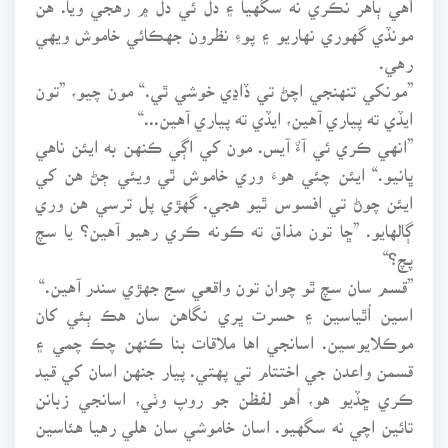
مونڏي گهوري نهاريو ۽ پوءِ نظرون جهڪائي خاموش ويهي
رهي.
”مونکي تنهنجي اچڻ تي ڏاڍي خوشي ٿي.“ مون چيو، ”تون
ايڏي ته پياري آهين، ايڏي ته پياري آهين...“
”انهي ڪري ئي آءٌ آيس. مون کي اڳي ڪنهن به ايئن ناهي
ڀانيو.“ ايئن چئي هوءَ وري خاموش ٿي ويئي ڄڻ هن کي
ايئن چوڻ تي افسوس ٿيو هجي. گهڙي پل ترسي هن وري
ڳالهايو. ”ڇا تون مذاق ته ڪونه ڪري رهيو آهين؟ يا سچ
پچ؟“
”قسم سان سچ ٿو چوان تون واقعي سج جهڙي سندر آهين.“
اسين اُٿياسين ۽ حسرت ڀري نگاهن سان هڪ ٻئي کان
موڪلايوسين. اسانجي اها ملاقات بنا ڪنهن چڪ چمي ۽
قسمن واعدن جي اختتام تي پهتي. پيار جنهن اسان کي قيد
ڪري ڇڏيو هو، اُهو لفظن جو روپ وٺي، اسانجي زبانن
تائين اچي نه سگهيو. اسان خاموشي سان هلي رهيا هئاسين
۽ من ئي من ۾ هڪ ٻئي کي ڀاڪرن ۾ ڀري چميوسين ٿي.