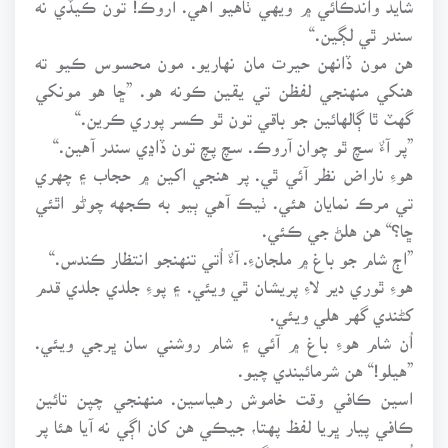
سندر ٿي لڳين.“
هن مون ڏانهن حيرت مان نهاريو. مون محسوس ڪيو ته
هنکي منهنجي لفظن تي يقين ڪونه هو. ”ڇا هو مونکي
گهٽ ٿا ڳالهائين جو باقي تون ٿو ڪسر پوري ڪرين.“
”پر آءٌ سچ ٿو چوان آروڪ. سچ پچ تون ڏاڍي سندر آهين.“
هوءِ ناراض نظر آئي ٿي. پر هنجي اکين ۾ حجاب ۽ چهري
تي مرڪ نمايان هئي. ٺيڪ آهي ٻيو به ڪجهه چوڻو اٿئي
ڇا؟“ هن هلڻ جي ڪئي.
”اڄ شام جو باغ ۾ ملجانءِ. آءٌ اُتي تنهنجو انتظار ڪندس.“
هوءِ ٿوري دير لاءِ پريشان ٿي ويئي. ۽ پوءِ جلدي جلدي قدم
کڻندي گهر هلي ويئي.
اُن شام هوءِ باغ ۾ آئي ۽ شام روشني سان ڀرجي ويئي.
”هيلو!“ هن شرمائيندي چيو.
اسين ڪافي وقت خاموش رهياسين. منهنجي چپن تائين
ڪافي پيار ڀريا لفظ پهتا، جيڪي هن کان اڳي نه آيا هئا پر
اُهي ٻاهر نڪري نه سگهيا ۽ دل ئي دل ۾ رهجي ويا. هن