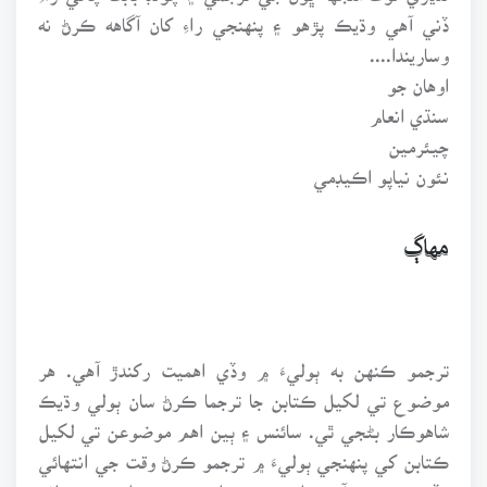
ڏني آهي وڌيڪ پڙهو ۽ پنهنجي راءِ کان آگاهه ڪرڻ نه
وساريندا....
اوهان جو
سنڌي انعام
چيئرمين
نئون نياپو اڪيڊمي
مهاڳ
ترجمو ڪنهن به ٻوليءَ ۾ وڏي اهميت رکندڙ آهي. هر
موضوع تي لکيل ڪتابن جا ترجما ڪرڻ سان ٻولي وڌيڪ
شاهوڪار بڻجي ٿي. سائنس ۽ ٻين اهم موضوعن تي لکيل
ڪتابن کي پنهنجي ٻوليءَ ۾ ترجمو ڪرڻ وقت جي انتهائي
وڏي ضرورت آهي. اهڙي ريت ادب جي ميدان ۾ مختلف