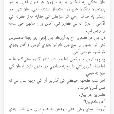
پنهنجون ٽنگون هلڻ لاءِ استعمال ڪندو آهي. هاڻ شهر جو
رستو به صاف رهي ٿو سڙڪن تي ڪابه ڌوڙ ڪونه ٿي
اُڏامي ۽ ڌوڙ، نه ئي ڪارن تي، اکين ۾ ۽ ماڻهن جي ساهه
۾ وڃي ٿي.
دل جي هر ڪنڊ ۾ اڄ به آروڪ جي ڳچي جو ڇهاءُ محسوس
ٿئي ٿو، جنهن ۾ سج جي ڪرڻن جهڙي گرمي ۽ گلن جهڙي
خوشبوءِ هوندي آهي.
ڇا ڇوڪرين ۾ واقعي اها حيرت ڪندڙ ڳالهه ناهي؟ ۽ ها -
اها ڪا ايڏي پراڻي تاريخ به ڪانهي جو جنهن بابت اوهان کي
ڄاڻ نه هجي.
اهو سڀ ڪجهه جيڪي ٿي گذريو اُن کي ويهه سال ئي ته
مس گذريا هوندا.
ڪئرين جو پيار.
”هاءِ ڪئرين!“
آروڪ سڏي رهي هئي. جڏهن به هوءِ دري مان نظر ايندي
هئي ته جذبا اسانجي روح ۾ ڪر کڻي اُڀرندا هئا ۽ اسانجون