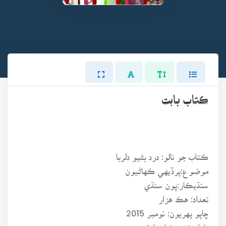
ڪتاب بابت
ڪتاب جو نالو: درد بڻيو دلربا
موضوع:پرڏيهي ڪهاڻيون
سنڌيڪار:ڀون سنڌي
تعداد: هڪ هزار
ڇاپو پهريون: نومبر 2015
پاران:نئون نياپو اڪيڊمي،