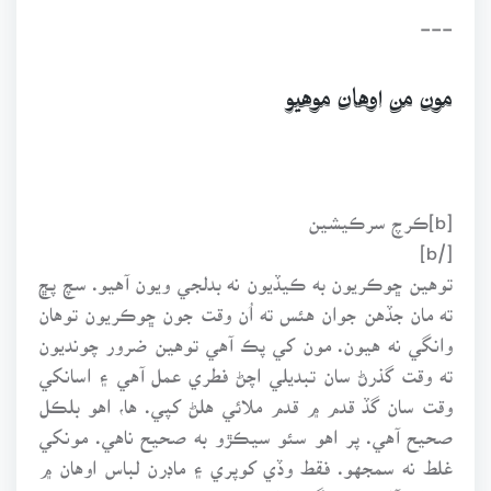
---
مون من اوهان موهيو
[b]ڪرچ سرڪيشين
[/b]
توهين ڇوڪريون به ڪيڏيون نه بدلجي ويون آهيو. سچ پڇ
ته مان جڏهن جوان هئس ته اُن وقت جون ڇوڪريون توهان
وانگي نه هيون. مون کي پڪ آهي توهين ضرور چونديون
ته وقت گذرڻ سان تبديلي اچڻ فطري عمل آهي ۽ اسانکي
وقت سان گڏ قدم ۾ قدم ملائي هلڻ کپي. ها، اهو بلڪل
صحيح آهي. پر اهو سئو سيڪڙو به صحيح ناهي. مونکي
غلط نه سمجهو. فقط وڏي کوپري ۽ ماڊرن لباس اوهان ۾
تبديلي آڻي نٿو سگهي. اهو سڀ ڪجهه ناهي. مان به جديد