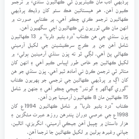
ڪيون آهن. هو هيستائين هڪ سئو کان وڌيڪ پرڏيهي
ڪهاڻيون ترجمو ڪري چڪو آهي. پر ڪتابي صورت ۾
انهن مان ڪي ٿوريون ئي ڪهاڻيون اچي سگهيون آهن.
ڀوَن سنڌي جي هن ڪتاب ”درد بڻيو دلربا“ ۾ 13 ڪهاڻيون
شامل آهن جن ۾ ڪرچ سرڪيشينن جي لکيل آرميني
ڪهاڻي پڻ آهي. لڳي ٿو ته ڀوَن سنڌي آرمينين ٻوليءَ ۾
لکيل ڪهاڻين جو خاص طور اڀياس ڪيو آهي ۽ انهن کان
متاثر ٿي ترجمن ڪرڻ تي آماده ٿيو آهي. ڀوَن سنڌي جو هن
کان اڳ ۾ پرڏيهي ڪهاڻين جي ترجمي جو پهريون ڪتاب
”گوري گهاگهر ۽ گوندر“ ڇپجي چڪو آهي ۽ جنهن ۾ شامل
15 ڪهاڻين مان 8 ڪهاڻيون آرمينيا جون آهن.
ڪتاب ”درد بڻيو دلربا“ ۾ شامل ڪهاڻيون 1994ع کان
1998ع جي عرصي دوران پندرهن روزه عبرت مئگزين ۽
هزار داستان ۾ ڇپيل آهن جيڪي آرميني، انگريزي، اٽالين،
جپاني وغيره ٻولين ۾ لکيل ڪهاڻين جا ترجما آهن.
اهو مترجم جي صوابديد تي آهي ته هو ڪهڙي لکڻيءَ کي