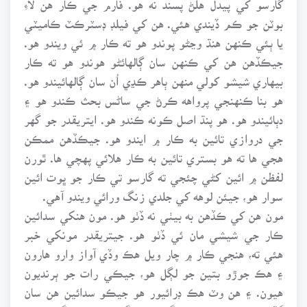
بوٽن جو ڪم ڏيندي هئي. هن کي فيلڊ ڊسٽرڪٽ ڪاميٽي
يا ٻئي ڪنهن هنڌ وڃڻو پوندو هو ته ڪار ۾ ئي ويندو هو.
جيڪڏهن هن کي ڪنهن سان ڳالهائڻو هوندو هو ته ڪار
بيهاري شيشو کولي منهن ٻاهر ڪڍي اُن سان ڳالهائيندو هو.
هو بنا ڪنهنجي پرواهه ڪرڻ جي ساڻس بحث ڪندو هو ۽
دٻائيندو هو. هو پنڌ اصل ڪونه ڪندو هو. ايتريقدر جو گهر
جي دروازي تائين به ڪار ۾ ايندو هو. جيڪڏهن ممڪن
هجي ها ته هو بستري تائين به ڪار هلائي پهچي ها. ٿورن
لفظن ۾ ائين کڻي چئجي ته گارسو تي ڪار جو ڀوت ائين
سوار هو، جيئن لوهه کي جلدي زنگ ورائي ويندو آهي.
مون هن کي ڪڏهن به بيٺي نه ڏٺو هو. مون هنکي سدائين
ڪار جي شيشي مان ئي ڏٺو هو. جيتريقدر مونکي خبر
هئي ته، هنجي ڪار ۾ چار ويل هڪ وڏي آواز وارو هارون
۽ هڪ جوڙو بتين جو لڳل هو، جيڪي رات جو ٻرنديون
هيون. ۽ هن وٽ هڪ ڊرائيور هو جيڪو سدائين هن سان
گڏ هوندو هو ۽ اسان وانگر هڪ جڳهه کان ٻي جڳهه تائين