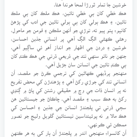
خوشين جا تمام ٿورڙا لمحا هوندا هئا.
هڪ خطي کان ٻي خطي تائين، هڪ ملڪ کان ٻي ملڪ
تائين، ۽ هڪ ٻولي کان ٻي ٻولي تائين جي ادب کي پڙهڻ
کانپوءِ پتو پيو ته، توڙي جو اُنهن ملڪن ۽ قومن جو ماحول،
رهڻي ڪهڻي الڳ الڳ آهي پر انساني جذبن احساسن،
خوشين ۽ دردن جي اظهار جو انداز اُهو ئي ساڳيو آهي،
جنهن جو ناتو سنهي تند جي ذريعي ڌرتي جي هڪ ڪنڊ کان
ٻي ڪنڊ تائين جي انسانن سان جڙيل آهي.
منهنجو پرڏيهي ڪهاڻين کي ترجمي ڪرڻ جو مقصد، اُن
انساني تند کي جوڙي رکڻ آهي ۽ پڙهندڙن کي محض تفريح
نه پر انسان ذات جي وچ ۾ حقيقي رشتن کي پاڻ ۾ ڳنڍي
رکڻ به هڪ سبب ۽ مقصد آهي. ڇاڪاڻ جو جيستائين هن
سڄي ڌرتي تي پلجندڙ انسانن جي جذبن ۽ احساسن کي
هڪ مالا ۾ نه پوئينداسين تيستائين گلوبل وليج جو تصور
ممڪن ئي ڪونهي.
اُن کانسواءِ منهنجي اندر ۾ پلجندڙ اُن ٻار کي به هر ڪنهن