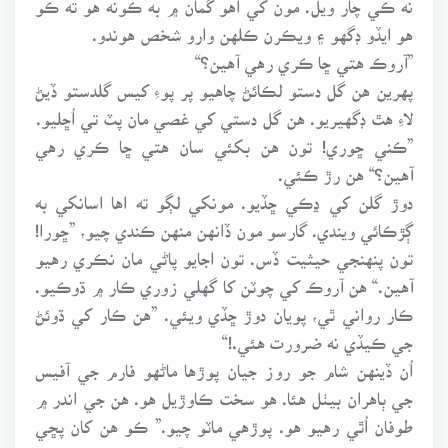
هو ايڏو ڊگهو ۽ ويڪرن ڪلهن وارو شخص هوندو.
”آروڪ هتي ڇا ڪري رهي آهين؟“
پهرين هن گل دستو لڪائڻ چاهيو پر پوءِ کيس گلدستو ڏيڻ
لاءِ هٿ ڊگهيريو. هن گل دستي کي غصي مان پٽ تي اُڇليو.
”ڪني ڇوري! تون هن بکئي سان هتي ڇا ڪري رهي
آهين؟“ هن رڙ ڪئي.
دوڙ گلن کي ڍڪي ڇڏيو. مونکي لڳو ته اها اسانکي به
ڳڙڪائي ويندي. گارسو مون ڏانهن منهن ڪندي چيو، ”ڇورا!
تون پنهنجي حيثيت ڏس. تون اجايو پاڻي مان نڪري رهيو
آهين.“ هن آروڪ کي چوٽن کا گهلي زوري ڪار ۾ ڌوڪيو.
ڪار رواني ٿي، پويان دوڙ ڇڏي ويئي. ”هن ڪار کي ڌوئڻ
جي ڪيڏي نه ضرورت هئي.!“
اُن ڏينهن شام جو روز جيان پوڙها ماڻهو فارم جي آفيس
جي ٻاهران بيٺل هئا. هو سخت ڪاوڙيل هو. هن جي اندر ۾
طوفان اُٿي رهيو هو. پوڙهي ماٽو چيو.” ڪو هن کان پڇي
ته هو ڇو پنهنجي نڪ کان پري ڏسڻ جي ڪوشش نٿو