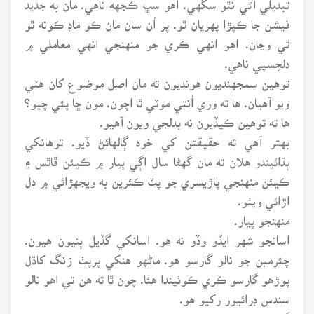
فيشن جا ڪپڙا پهريان ٿو. پر اُن سان مان ڪو ماڊ ڪونه ٿو
ٿي وڃان. اهو انهي ڪري جو منهنجي انهي معاملي ۾
دلچسپي ناهي.
توهين سمجهنديون هونديون ته مان اصل موضوع کان هٽي
ويو آهيان. ها ته وري اُنتي موٽي ٿا اچون. مون ڇا پئي چيو؟
ها ته توهين ڪيڏيون نه بدلجي ويون آهيو.
بهتر آهي ته حقيقتن کي خود ڳالهائڻ ڏيو. توهانکي
ٻڌائيندو هلان ته مان گهڻا سال اڳي پيار ۾ ڪيئن ڦاٿس ۽
ڪيئن منهنجي پاڙيسري جو پٽ ڪئرين به ويجهڙائي ۾ دل
اڙائي ويٺو.
منهنجو پيار.
اسانجو شهر ايڏو وڏو نه هو. اسانکي گڏيل ٻنيون هيون.
چئرمين جو نالو گارسو هو. ماڻهو هنکي پرپٺ زنگ کاڌل
پوڙهو گارسو ڪري ڪوٺيندا هئا. چون ٿا ته هن تي اهو نالو
سندس ڊرائيور رکيو هو.
گارسو کي پيدل هلڻ پسند نه هو. فارم جي ڪار هن لاءِ