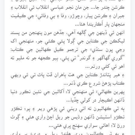
ڪرشن چندر جا... جن مان نجم عباسي انقلاب ئي انقلاب ۽
جبران ۽ ڪرشن پيار، وڇوڙو، وفا ۽ بي وفائيءَ جي ڪيفيت
منجهان پار اُڪاريندا هئا...
انهن ئي ڏينهن جي ڳالهه آهي، جڏهن مون پنهنجن من پسند
ليکڪن جي ڪتابن جي ڳولا پئي ڪئي جو، منهنجي اک
وڃي ڀون سنڌيءَ جي ترجمو ڪيل ڪهاڻين جي ڪتاب:
”گوري گهاگهر ۽ گوندر“ تي پئي. ٻيو ڪجهه جو نه مليو ته
اهو ئي کڻي ورتم...
۽ هير پٽاندڙ ڪتابن جي هٽ ٻاهران ڦٽ پاٿ تي ئي ويهي
ڪتاب پڙهڻ شروع ڪري ڏنم...
پهرين ڪهاڻيءَ ئي منهنجي لاءِ آکاڻين جي نئين نڪور دنيا
ڏانهن اڪيچار در کولي ڇڏيا...
ٻه ٽي ڪهاڻيون ته اتي ويٺي ئي پڙهي ويم ۽ پوءِ تڪڙو
تڪڙو اسٽيشن ڏانهن وڌيس جو ريل اچڻ واري هئي ۽ ڳوٺ
ورڻ لاءِ اهائي سواري سهنج ڀري هئي...
۽ ٻه ٽي ڪهاڻيون وري هلندڙ ريل ۾ دريءَ ڀر واري