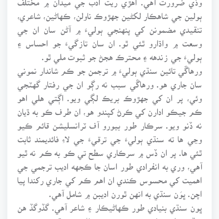
ٻولين جي شاهڪار لکڻين جهڙوڪ ناولن، ڪهاڻين، شاعري،
تنقيدي مضمونن کي پنهنجي ٻوليءَ ۾ آڻن سان ان جي
وسعت ۾ واڌارو ٿئي ٿو. ان سان تازگيءَ جو احساس ۽
ٻوليءَ جي زندهه ۽ محترڪ هجڻ جو ثبوت ملي ٿو.
ورهاڱي تائين سنڌي ٻوليءَ ۾ ترجمن جو ڪم شاندار نموني
سان جاري هو. ورهاڱي سبب نه رڳو ان جي رفتار گهٽجي
وئي، پر ان کي جهڙوڪ بريڪ لڳي ويو. اڳتي هلي اهو
ڪم جيڪو ادارن کي ڪرڻ کپندو هو، ان طرف ڪو به ڌيان
نه ڏنو ويو. سرڪار طور بيورو آف ٽرانسليشن قائم ڪيو
وڃي ها ته سنڌي ٻوليءَ جي ترقيءَ جي لاءِ فائديمند ثابت
ٿئي ها. پر ان ڏس ۾ سرڪاري سطح تي ڪو به ڪم نه ٿيو
آهي، وري به انفرادي طور اسان جا ڪجهه اديب ترجمي جي
اهميت کي محسوس ڪندي ان اهم ڪم کي جاري رکندا پيا
اچن. ڀوَن سنڌي به انهن ٿورن اديبن ۾ شامل آهي.
ڀون سنڌي بنيادي طور ڪهاڻيڪار ۽ شاعر آهي. گڏوگڏ هن
پرڏيهي ادب مان ڪيتريون ئي ڪهاڻيون سنڌيءَ ۾ ترجمو