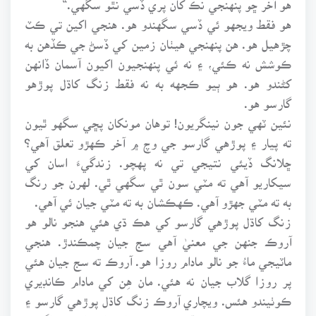
هو فقط ويجهو ئي ڏسي سگهندو هو. هنجي اکين تي ڪٽ
چڙهيل هو. هن پنهنجي هيٺان زمين کي ڏسڻ جي ڪڏهن به
ڪوشش نه ڪئي، ۽ نه ئي پنهنجيون اکيون آسمان ڏانهن
کڻندو هو. هو ٻيو ڪجهه به نه فقط زنگ کاڌل پوڙهو
گارسو هو.
نئين ٽهي جون نينگريون! توهان مونکان پڇي سگهو ٿيون
ته پيار ۽ پوڙهي گارسو جي وچ ۾ آخر ڪهڙو تعلق آهي؟
ڇلانگ ڏيئي نتيجي تي نه پهچو. زندگيءَ اسان کي
سيکاريو آهي ته مٽي سون ٿي سگهي ٿي. لهرن جو رنگ
به ته مٽي جهڙو آهي. ڪهڪشان به ته مٽي جيان ئي آهي.
زنگ کاڌل پوڙهي گارسو کي هڪ ڌي هئي هنجو نالو هو
آروڪ جنهن جي معنيٰ آهي سج جيان چمڪندڙ. هنجي
ماٽيجي ماءُ جو نالو مادام روزا هو. آروڪ ته سج جيان هئي
پر روزا گلاب جيان نه هئي. مان هِن کي مادام ڪانڊيري
ڪوٺيندو هئس. ويچاري آروڪ زنگ کاڌل پوڙهي گارسو ۽
ڪانڊيري جي وچ ۾ ڦاٿل هئي. هن کي اسر کان به اڳ ۾