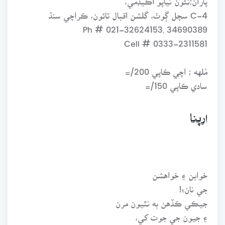
C-4 سچل ڳوٺ، گلشن اقبال ٽائون، ڪراچي سنڌ
Ph # 021-32624153, 34690389
Cell # 0333-2311581
مُلهه ؛ اچي ڪاپي 200/=
سادي ڪاپي 150/=
ارپنا
خوابن ۽ خواهشن
جي نانءِ!
جيڪي ڪڏهن به نٿيون مرن
۽ جيون جي جوت کي،