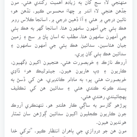
جڏهن هنجي لاءِ اندر ۾ ڇهاءُ محسوس ڪيو. تڏهن هوءِ
نائين درجي ۾ هئي ۽ آءٌ ڏهين درجي ۾. اسانجا ڪلاس روم
هڪ ٻئي جي آمهون سامهون هئا. اسانجا گهر به هڪ ٻئي
جي آمهون سامهون هئا. مطلب ته اسان پاڻ ۾ سج ۽ زمين
جيان هئاسين. سدائين هڪ ٻئي جي آمهون سامهون ۽
سدائين هڪ ٻئي کان پري.
آروڪ نازڪ ۽ خوبصورت هئي. هنجيون اکيون ڊگهيون،
ڪاريون ۽ ڊپ هاريون هيون. جيتوڻيڪ هوءَ ڏاڍي
خوبصورت هئي پوءِ به مادام ڪانڊيري، هن کي ڏسڻ به
پسند ڪونه ڪندي هئي ۽ سدائين هن کي تڪليف
پهچائيندي رهندي هئي.
پوڙهو گارسو به ساڳي ڪار هلندو هو. تنهنڪري آروڪ
جون ڪاريون ڪجليون اکيون سدائين ڳوڙهن سان ٽمٽار
هونديون هيون.
مون هن جو دروازي جي ٻاهران انتظار ڪيو. ”توکي خدا
شايد واندڪائي ۾ ويهي ٺاهيو آهي. آروڪ! تون ڪيڏي نه