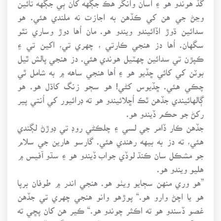
وڃڻ جي هن کي ڪڏهن به اجازت نه ملندي هئي. هو
سدائين ڌوڙ اڏائيندو ويندو هو. مان اُها دوڙ وساري نٿو
سگهان. اُها دز هنجي ڪارتي ، چهري تي، اکين تي ۽
ڪپڙن تي سدائين چهٽيل هوندي هئي. دز هنجي پالش ٿيل
بوٽن کي کائي ڇڏيو هو ۽ اُها هنجي ساهه ۾ به شامل ٿي
چڪي هئي. ڇڏيوس کڻي! هو سڄو زنگ کاڌل هو. هو
ڳالهائيندي جڏهن ٿڪ اُڇلائيندو هو ته ڊرائيور کي اُنتي پير
رکڻ جو حڪم ڏيندو هو.
جڏهن ڪار ڏامر جي لسي ۽ چلڪڻي روڊ تي ڊوڙڻ لڳندي
هئي، ته دز به بيهه رهندي هئي. گارسو هارين جي سلام
جو مشڪل سان ڪنڌ لوڏي جواب ڏيندو هو ۽ سڌو آفيس ۾
هليو ويندو هو.
”هو وري منهن سڄايو ويٺو هو. هنجي اندر ۾ طوفان برپا
هو يا اچڻ وارو هو.“ پوڙهو وانو هنجي چهري تي جڏهن
غصو ڏسندو هو ته اڪثر چوندو هو.“ ڪير هن کان پڇي ته
هو آخر ڇو پنهنجي نڪ کان پري ڏسي نٿو سگهي.“