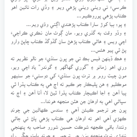
ڪرسيءَ تي ويٺي ويٺي پڙهي ويم ۽ وڏي رات تائين اهو
ڪتاب پڙهي پوروڪيم...
۽ پوءِ ٻيا کوڙ سارا ڪتاب پڙهندي اڳتي وڌي ويم...
۽ وڏو وقت به گذري ويو، مان ڳوٺ مان نڪري ڪراچيءَ
اچي ويس ۽ هاڻي ڪتاب پڙهڻ سان گڏوگڏ ڪتاب ڇاپڻ وارو
پڻ ٿي پيو هئس...
۽ هڪ ڏينهن فيس بڪ تي جو ڀون سنڌيءَ جو نالو نظريم ته
وري اهو زمانو ۽ ”گوري گهاگهر ۽ گوندر“ ياد اچي ويو،
مون چيٽ روم ۾ ترت ڀون سنڌيءَ کي دوستيءَ جو سنيهو
موڪليو ۽ هن ڀليڪار جو ڪيو ته اڄ هي ٻه ڪتاب پڌرا ٿي
پيا آهن ۽ اڃا اڪيچار ڪتاب پڌرا ٿيڻ لاءِ آتا آهن ۽ اڄ نه
سڀاڻي اهي به اوهان جن هٿن منجهه هوندا...
ڀون جو ترجمو ڪيئن آهي ۽ سندس ڪهاڻين جي چونڊ
ڪهڙي آهي اهو ته اوهان هي ڪتاب پڙهي پاڻ ئي ڄاڻي
وٺندا، باقي ڪجهه شوڪت حسين شورو صاحب به پنهنجي
ننڍڙي نوٽ منجهه ڀوَن جي ترجمي ۽ چونڊ بابت چڱي راءِ