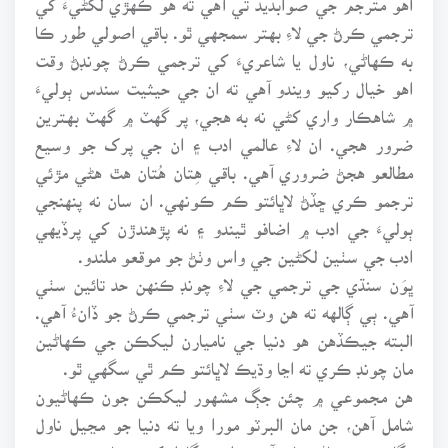
ترجمي ڪرڻ جي لاءِ بهتر سمجهي ٿو. باقي اصولي طور ڪا
به ڪهاڻي، ناول يا شاعريءَ کي ترجمي ڪرڻ چونڊڻ وقت
اهو خيال رکيو ويندو آهي ته ان جي حيثيت سندس ٻوليءَ
۾ شاهڪار واري کڻي نه به هجي، پر گهٽ ۾ گهٽ بهترين
ضرور هجي. ان لاءِ عالمي ادب ۽ ان جي پرک جو وسيع
مطالعو هجڻ ضروري آهي. باقي هِتان هُتان هٿ هڻي مڙئي
ترجمو ڪري ڇڏڻ لاڀائتو ڪم ڪونهي. ان سان نه پنهنجي
ٻوليءَ جي ادب ۾ اضافو ٿيندو ۽ نه پڙهندڙن کي پرڏيهي
ادب جي سٺين لکڻين جي واس وٺڻ جو موقعو ملندو.
ڀوَن سنڌي جي ترجمي جي لاءِ چونڊ ڪنهن حد تائين سٺي
آهي. ٻي ڳالهه ته هن وٽ سٺي ترجمي ڪرڻ جو ڏانءُ آهي.
البته جيڪڏهن هو دنيا جي ناميارن ليکڪن جي ڪهاڻين
مان چونڊ ڪري ته اڃا وڌيڪ لاڀائتو ڪم ٿي سگهي ٿو.
هن مجموعي ۾ چئن جڳ مشهور ليکڪن جون ڪهاڻيون
شامل آهن، جن مان البرٽو مورا ويا ته دنيا جو مڃيل ناول
نگار ۽ ڪهاڻيڪار آهي. اڪوتگاوا کي جپاني مختصر