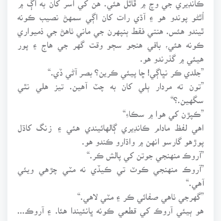
اُٿڻو پوندو هو ۽ آڌي رات کان اڳي سمهڻ نصيب ڪونه
ٿيندو هئس. هنتي فقط ٻنپهرن جي ماني ٺاهڻ جي ذميواري
ڪونه هئي، باقي هنجو سڄو وقت گهر جي هاج ۽ پور
هيئي ۾ گذرندو هو.
”جلدي ڪر نڀاڳي! ڇا پيئي ڪرين؟ بصر آڻي ڏي.“
”تون ته مردار ٻلي کان به چٽ آهين. تيز هلي نٿي
سگهين.؟“
”ڪپڙن کي هوا ۾ سڪاءِ“
اهي لفظ مادام ڪانڊيري ڳالهائيندي هئي ۽ زنگ کاڌل
پوڙهو گارسو انهن ۾ واڌارو ڪندو هو.
”آروڪ منهنجي جوتن کي پالش ڪر.“
”آروڪ منهنجي ڪوٽ تي ڪيڏي نه مٽي چڙهي ويئي
آهي.“
”گهرجي ٺاهي صفائي ڪر ۽ مٽي لاهي.“
هو ٻيئي آروڪ کي قطعي ڪونه ڀانئيندا هئا. ۽ آروڪ...
منهنجي لاءِ سج کان به زياده اهميت رکندي هئي. مون