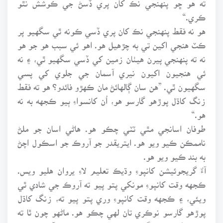
ڪري.“
هو نه فقط پنهنجي نڪ کان پري ڏسي ڪونه ٿي سگهيو پر
ڪٽ هنجي اکين تي به چڙهيل هو. اهو ئي سبب هو جو هو
نه ته پنهنجي پيرن هيٺان زمين کي ڏسي سگهيو ٿي، ۽ نه
ئي هنجيون اکيون نيري آسمان جي جلوي کي پسي
سگهيون ٿي. ”هن سان ڳالهائڻ مان ڪهڙو فائدو؟ هو ته فقط
زنگ کاڌل پوڙهو گارسو هو، اُن کانسواءِ ٻيو ڪجهه به نه
هو.“
طوفان اسانجي مٿي ٽٽي چڪو هو. هاڻي اسان جو ملڻ
ناممڪن ڪيو ويو هو. ايتريقدر جو آروڪ جو اسڪول اچڻ
به بند ڪيو ويو هو.
آءٌ گريجوئيشن کانپوءِ وڌيڪ تعليم لاءِ يروان هليو ويس.
ڪجهه وقت کانپوءِ مونکي پتو پيو ته آروڪ جي شادي ٿي
ويئي، ۽ ڪجهه وقت کانپوءِ وري پتو پيو ته، زنگ کاڌل
پوڙهو گارسو نوڪري تان لهي چڪو هو. ماڻهو چون ٿا ته
هاڻ هنکي ٻه ٽنگون ۽ ٻه ٻانهون هونديون آهن. ۽ هو