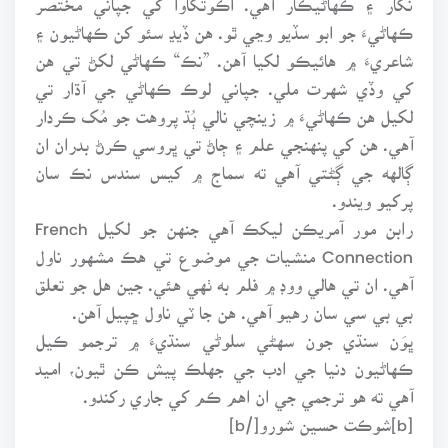
ڪهاڻيءَ جو ابو سڏيو وڃي ٿو. هن ڏيڍ سئو کن ڪهاڻيون ۽
شاعريءَ ۾ هائيڪو لکيا آهن. ”نڪ“ ڪهاڻي لکڻ تي هن
کي وڏي شهرت ملي. جپاني لوڪ ڪهاڻي جي آڌار تي
لکيل هن ڪهاڻيءَ ۾ زينچي نالي ٻُڌ پروهت جو مُک ڪردار
آهي. هن کي پنهنجي علم ۽ ڄاڻ تي ڀروسي ڪرڻ بدران ان
ڳالهه جي ڳڻتي آهي ته سماج ۾ کيس سندس نڪ سان
پرکيو ويندو.
رابن مور آمريڪن ليکڪ آهي جنهن جو لکيل French
Connection منشيات جي موضوع تي هڪ مشهور ناول
آهي. ان تي هالي ووڊ ۾ فلم به ٺهي هئي. جين هل جو تعلق
بي بي سي سان رهيو آهي. هن جا ٽي ناول ڇپيل آهن.
ڀوَن سنڌي جون سهڻي سلوڻي سنڌيءَ ۾ ترجمو ڪيل
ڪهاڻيون دنيا جي ادب جي جهلڪ پيش ڪن ٿيون، اميد
آهي ته هو ترجمي جي ان اهم ڪم کي جاري رکندو.
[b]شوڪت حسين شورو[/b]