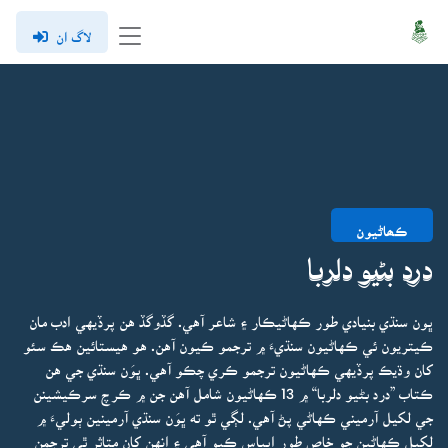
لاگ ان
ڪھاڻيون
درد بڻيو دلربا
ڀون سنڌي بنيادي طور ڪهاڻيڪار ۽ شاعر آهي. گڏوگڏ هن پرڏيهي ادب مان
ڪيتريون ئي ڪهاڻيون سنڌيءَ ۾ ترجمو ڪيون آهن. هو هيستائين هڪ سئو
کان وڌيڪ پرڏيهي ڪهاڻيون ترجمو ڪري چڪو آهي. ڀوَن سنڌي جي هن
ڪتاب ”درد بڻيو دلربا“ ۾ 13 ڪهاڻيون شامل آهن جن ۾ ڪرچ سرڪيشينن
جي لکيل آرميني ڪهاڻي پڻ آهي. لڳي ٿو ته ڀوَن سنڌي آرمينين ٻوليءَ ۾
لکيل ڪهاڻين جو خاص طور اڀياس ڪيو آهي ۽ انهن کان متاثر ٿي ترجمن