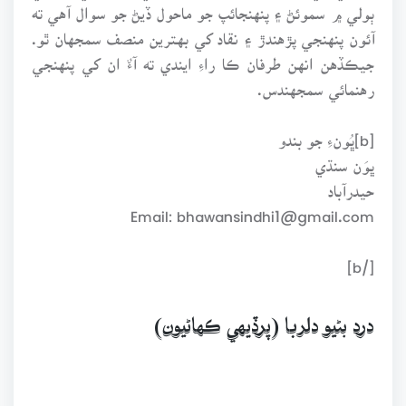
ٻولي ۾ سموئڻ ۽ پنهنجائپ جو ماحول ڏيڻ جو سوال آهي ته
آئون پنهنجي پڙهندڙ ۽ نقاد کي بهترين منصف سمجهان ٿو.
جيڪڏهن انهن طرفان ڪا راءِ ايندي ته آءٌ ان کي پنهنجي
رهنمائي سمجهندس.
[b]ڀُونءِ جو بندو
ڀوَن سنڌي
حيدرآباد
Email: bhawansindhi1@gmail.com
[/b]
درد بڻيو دلربا (پرڏيهي ڪهاڻيون)