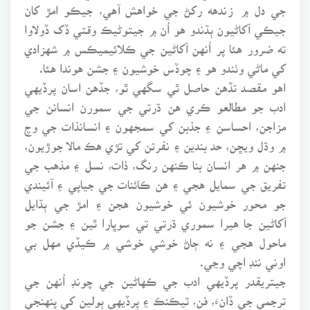
جي دل ۾ زندهه رکڻ جي خواهش آهي، جيڪو امڙ کان
جيڪي آکاڻيون ٻڌندو هو اُن ۾ جيتوڻيڪ وقتي ڏک ڏولاوا
ته ضرور هئا پر اُنهن آکاڻين جي ڪلائيميڪس ۾ شهزادي
کي ماڻي وٺندو هو ۽ چوڏس خوشيون ۽ جشن هوندا هئا.
اهو مقصد تڏهن حاصل ٿي سگهي ٿو، جڏهن اسان پرڏيهي
ادب جو مطالعو ڪري هن ڌرتي جي سمورن انسانن جي
مزاجن، احساسن ۽ جذبن کي سمجهون ۽ انسانذات جي وچ
۾ وڌل ويڇن، حد بندين ۽ نفرتن کي تڙي هڪ مالا جوڙيون،
جنهن ۾ هر انسان بنا ڪنهن رنگ، ذات، نسل ۽ مذهب جي
تفريق جي سمايل هجي ۽ هن ڪائنات جي جياپي ۽ آئيندي
جو محور خوشيون ئي خوشيون هجن ۽ امڙ جي ٻڌايل
آکاڻين جا هيرا سموري ڌرتي تي سوڀارا ٿين ۽ جشن جو
ماحول هجي ۽ نه ڄاڻ خوشي خوشي ۾ ڪيڏي مهل بي
اوني ننڊ اچي وڃي.
جيتريقدر پرڏيهي ادب جي ڪهاڻين جي چونڊ اُنهن جي
ترجمي جي ڏانءَ، فن، ٽيڪنڪ ۽ پرڏيهي ٻولين کي پنهنجي