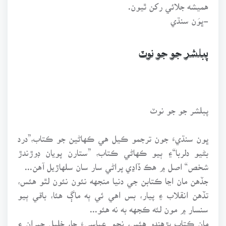
هميشه جلائي رکن ٿيون.
-ڀوَن سنڌي
پبلشر جو جو نوٽ
پبلشر جو جو نوٽ
ڀون سنڌيءَ جون ترجمو ڪيل هي ڪهاڻين جو ڪتاب،”درد
بڻيو دلربا“۽ ٻيو ڪهاڻي ڪتاب، ”ستارن پويان ڊوڙندڙ
شخص“ اصل ۾ هڪ ڏاڍي پراڻي سار سان سلهاڙيل آهن...
جڏهن مان اڃا ڪتابن جي دنيا منجهه نئون نئون لٿو هئس،
تڏهن انقلاب ۽ پيار، بس اهي ئي ٻه ماڳ هئا، باقي ٻيو
سنسار ۾ مون لئه ڪجهه به نه هئو...
مان ڪتاب پڙهندو هئس، نجم عباسيءَ جا، خليل جبران ۽