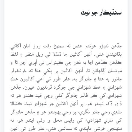
سنڌيڪار جو نوٽ
جڏهن ننڍڙو هوندو هئس ته سمهڻ وقت روز امان آکاڻي
ٻڌائيندي هئي. اُنهن آکاڻين جا ڌنڌلا ٿي ويل منظر ۽ لفظ
ڪڏهن ڪڏهن اڃا به ذهن جي ڪينواس تي اُڀري اچن ٿا ۽
مونسان ڳالهائن ٿا. اُنهن آکاڻين ۾ پکي هئا ته خونخوار
جانور به هئا ۽ جادوگر به. عام طور تي اُهي آکاڻيون هڪ
شهزادي ۽ هڪ شهزادي جي چوگرد ڦرنديون هيون. جڏهن
شهزادي کي ڪو ظالم جادوگر کڻي وڃي قيد ڪندو هو ته
ڏاڍو ڏک ٿيندو هو. پر اُنهن آکاڻين جو شهزادو نيٺ ڪشالا
ڪڍي وڃي جادو نگريءَ ۾ وڃي پهچندو هو ۽ جڏهن جادوگر
کي ماري شهزاديءَ کي واپس محل ۾ وٺي ايندو هو، ته
منهنجي خوشي ماپندي نه سمائبي هئي. عام طور تي انهن