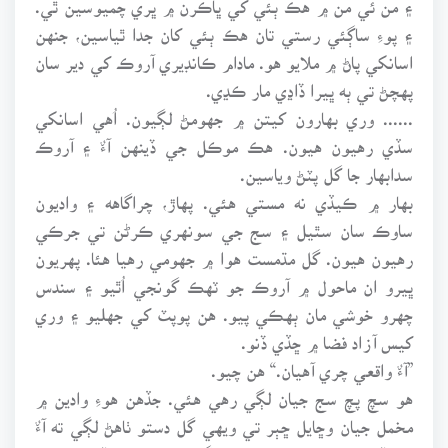
۽ پوءِ ساڳئي رستي تان هڪ ٻئي کان جدا ٿياسين، جنهن
اسانکي پاڻ ۾ ملايو هو. مادام ڪانڊيري آروڪ کي دير سان
پهچڻ تي ٻه ڀيرا ڏاڍي مار ڪڍي.
...... وري بهارون کيتن ۾ جهومڻ لڳيون. اُهي اسانکي
سڏي رهيون هيون. هڪ موڪل جي ڏينهن آءٌ ۽ آروڪ
سدابهار جا گل پٽڻ وياسين.
بهار ۾ ڪيڏي نه مستي هئي. پهاڙ، چراگاهه ۽ واديون
ساوڪ سان سٿيل ۽ سج جي سونهري ڪرڻن تي جرڪي
رهيون هيون. گل مڌمست هوا ۾ جهومي رهيا هئا. پهريون
ڀيرو ان ماحول ۾ آروڪ جو ٽهڪ گونجي اُٿيو ۽ سندس
چهرو خوشي مان ٻهڪي پيو. هن پوپٽ کي جهليو ۽ وري
کيس آزاد فضا ۾ ڇڏي ڏنو.
”آءٌ واقعي چري آهيان.“ هن چيو.
هو سچ پچ سج جيان لڳي رهي هئي. جڏهن هوءِ وادين ۾
مخمل جيان وڇايل ڇٻر تي ويهي گل دستو ٺاهڻ لڳي ته آءٌ
هن ڏي مڙيس ۽ هنجي نازڪ ڳچي تي چمي ڏنم. هنجي