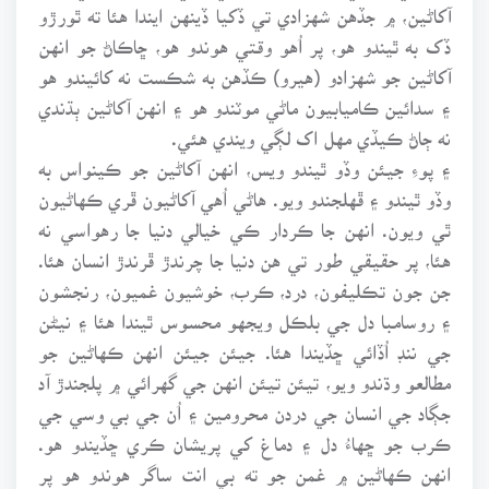
آکاڻين، ۾ جڏهن شهزادي تي ڏکيا ڏينهن ايندا هئا ته ٿورڙو
ڏک به ٿيندو هو، پر اُهو وقتي هوندو هو، ڇاڪاڻ جو انهن
آکاڻين جو شهزادو (هيرو) ڪڏهن به شڪست نه کائيندو هو
۽ سدائين ڪاميابيون ماڻي موٽندو هو ۽ انهن آکاڻين ٻڌندي
نه ڄاڻ ڪيڏي مهل اک لڳي ويندي هئي.
۽ پوءِ جيئن وڏو ٿيندو ويس، انهن آکاڻين جو ڪينواس به
وڏو ٿيندو ۽ ڦهلجندو ويو. هاڻي اُهي آکاڻيون ڦري ڪهاڻيون
ٿي ويون. انهن جا ڪردار ڪي خيالي دنيا جا رهواسي نه
هئا، پر حقيقي طور تي هن دنيا جا چرندڙ ڦرندڙ انسان هئا.
جن جون تڪليفون، درد، ڪرب، خوشيون غميون، رنجشون
۽ روسامبا دل جي بلڪل ويجهو محسوس ٿيندا هئا ۽ نيڻن
جي ننڊ اُڏائي ڇڏيندا هئا. جيئن جيئن انهن ڪهاڻين جو
مطالعو وڌندو ويو، تيئن تيئن انهن جي گهرائي ۾ پلجندڙ آد
جڳاد جي انسان جي دردن محرومين ۽ اُن جي بي وسي جي
ڪرب جو ڇهاءُ دل ۽ دماغ کي پريشان ڪري ڇڏيندو هو.
انهن ڪهاڻين ۾ غمن جو ته بي انت ساگر هوندو هو پر