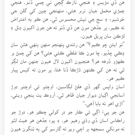
چمڙي مخمل جيان نرم هئي. منهنجي چپن کي گلن جي
خوشبوءِ ۽ سج جي تپش محسوس ٿي. هن ڪو به اعتراض
نه ڪيو. پر جڏهن مون هن ڏي ڏٺو ته هن جون اکيون ڊنل ۽
لڙڪن سان ڀريل هيون.
”تو ايئن ڇو ڪيو؟“ هن رئندي پنهنجو منهن ٻنهي هٿن سان
ڍڪي ڇڏيو. ڇا مون ڪا غلطي ڪئي هئي؟ هن کي چمڻ ۾
ڪهڙو ڏوهه هو؟ هنجيون اکيون لال هيون جنهن مان لڳو
ٿي ته هن کي ڪنهن ڌڙڪا ڏنا هئا. پر مون ته کيس پيار
ڪيو هو.
اسان واپس گهر ڏي هلڻ لڳاسين. اوچتو ئي اوچتو دوڙ
اسانجي اڳيان ديوار جيان ظاهر ٿي. آروڪ بت بنجي ويئي.
”اڙي اهو ته بابا آهي.“
هن جو پيءُ اڳي ئي ڪار جو در کولي چڪو هو. دوڙ جو
راڪاس اسان ڏي وڌي رهيو هو، ۽ پوءِ جڏهن هو هيٺ لٿو
ته مونکي سمجهه ۾ اچي ويو ته گارسو کي ٻه ٽنگون هيون
نه ڪي چار ويل. مون کي اهو گمان ۾ به ڪونه هو ته ڪو