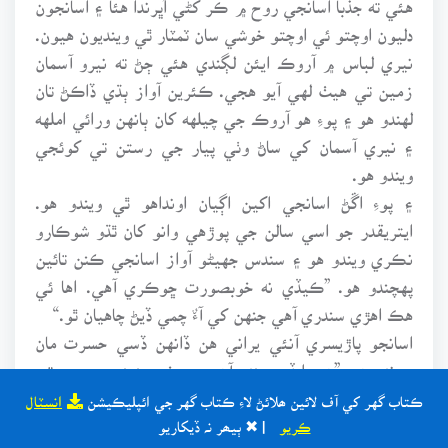
دليون اوچتو ئي اوچتو خوشي سان ٽمٽار ٿي وينديون هيون.
نيري لباس ۾ آروڪ ايئن لڳندي هئي ڄڻ ته نيرو آسمان
زمين تي هيٺ لهي آيو هجي. ڪئرين آواز ٻڌي ڏاڪڻ تان
لهندو هو ۽ پوءِ هو آروڪ جي چيلهه کان ٻانهن ورائي املهه
۽ نيري آسمان کي ساڻ وٺي پيار جي رستن تي کوئجي
ويندو هو.
۽ پوءِ اڱڻ اسانجي اکين اڳيان اونداهو ٿي ويندو هو.
ايتريقدر جو اسي سالن جي پوڙهي وانو کان ٿڌو شوڪارو
نڪري ويندو هو ۽ سندس جهيڻو آواز اسانجي ڪنن تائين
پهچندو هو. ”ڪيڏي نه خوبصورت ڇوڪري آهي. اها ئي
هڪ اهڙي سندري آهي جنهن کي آءٌ چمي ڏيڻ چاهيان ٿو.“
اسانجو پاڙيسري آنئي يراني هن ڏانهن ڏسي حسرت مان
چوندو هو. ”هوءِ ايڏي سندر آهي جو خود پنهنجي جوڀن تي
فدا هوندي.“ ايئن چوندي هو پاڻ به دنيا کان لاتعلق ٿي هن
ڪتاب گهر کي آف لائين ھلائڻ لاءِ ڪتاب گهر جي ائپليڪيشن
انسٽال
جي عشق ۾ کوئجي ويندو هو.
ڪريو
| ✖ ٻيھر نہ ڏيکاريو
اسانجو پاڙيسري ڪارو جنهن کان آروڪ نفرت ڪندي هئي،