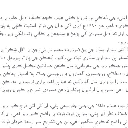
، اسيءَ جي ڏھاڪي ۾ شروع ڪئي ھيم. ڪجھ ڪتاب اصل حالت ۾ ملي
ٽ ڪاپي به پاڻ مھيا ڪري ڏنائين.
ي. اول ته اصل مسودي کي پڙھڻ ۽ سمجھڻ ۾ ڪافي وقت لڳي ويو. جڏ
ويو.
اظ کان سنوار سڌار جي پڻ ضرورت محسوس ٿي، جن ۾ ”گل شڪر“ ۾ پھ
 نسخو پڻ سنواري سڌاري نيٽ تي رکيو. ”پھاڪن جي پاڙ“، ڀيرومل ص
و، جيڪو رب جي مھربانيءَ سان ڪنھن حد تائين مڪمل ڪري ڇڏيو آ
 اصطلاح، ورجيسون، گفتارون ۽ ورجيسي جملا، بلا امتياز پھاڪن ج
، ب وارا ب وارن سان گڏ رکيل ته ھيا پر لغت واري ترتيب ۾ نه. ڪن 
 اھي سموريون اوڻايون پوڻايون، ھن مسودي اندر دور ڪيون ويون آھن
ترتيب ھيٺ، داخلا جي جتي جاءِ بيھي پئي، ان کي اتي درج ڪيو و
اختلاف نظر آيو پئي، سو پڻ فوٽ نوٽ ۾ واضح ڪيو ويو آھي. ان کا
 واضح نه ڪري سگھيو آھي، تن جي تشريح سنواريندڙ طرفان فوٽ ن
وڙ ڪئي، پر حال احوال وڌيڪ نه ملي سگھيو. جڏھن ته ڪتاب جي آخ