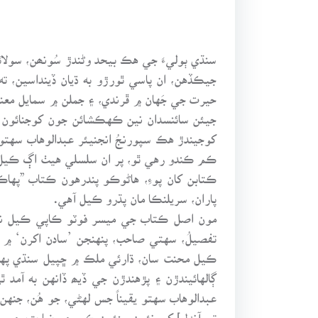
سنڌي ٻوليءَ جي هڪ بيحد وڻندڙ سُونھن، سولائ
جيڪڏهن، ان پاسي ٿورڙو به ڌيان ڏينداسين، 
حيرت جي جَهان ۾ ڦرندي، ۽ جملن ۾ سمايل م
جيئن سائنسدان نين ڪهڪشائن جون کوجنائون ڪن
کوجيندڙ هڪ سپورنجُ انجنيئر عبدالوهاب سهت
ڪم ڪندو رهي ٿو، پر ان سلسلي هيٺ اڳ ڪيل ڪ
پاران، سريلنڪا مان پڌرو ڪيل آهي.
مون اصل ڪتاب جي ميسر فوٽو ڪاپي ڪيل نق
تفصيلُ، سهتي صاحب، پنهنجن ’سادن اکرن‘ ۾ 
ڳالهائيندڙن ۽ پڙهندڙن جي ڏيھ ڏانهن به آم
تي آندل] کي نئون سنئون ڪيو ۽ وضاحتن ۽ سمج