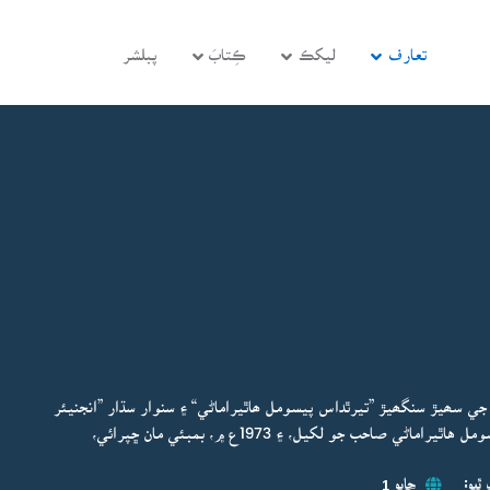
تعارف
ليکڪ
ڪِتابَ
پبلشر
ي سھيڙ سنگھيڙ ”تيرٿداس پيسومل ھاٿيراماڻي“ ۽ سنوار سڌار ”انجنيئر
عبدالوهاب سهتو“ صاحب ڪئي آهي. هي ڪتاب تيرٿداس پيسومل هاٿيراماڻي صاحب جو لکيل، ۽ 1973ع ۾، بمبئي مان ڇپرائي،
ٿيو:
ڇاپو 1