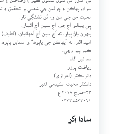
سواءِ، پهاڪن ۽ چوڻين جي شعبي ۾ تحقيق ۽ ت
محبت جن جـي مـن ۾، تَن تِشنَـگِي تار،
پِـي پـيـالــو اُڃ جـو، اُڃ سـيـن اُڃ اُٿـيــار،
پنهون پاڻَ پِيارِ، ته اُڃ سين اُڃ اُجهائيان. (لطيف)
اميد اٿم، ته ”پهاڪن جي پاٻوھ“ ۾ سمايل پاٻوھ
ڪيو پيو وڃي.
سدائين گڏ.
رياضت ٻرڙو
ڊائريڪٽر (اعزازي)
ڊاڪٽر محبت اڪيڊمي قنبر
۲۳-مارچ ۲۰۱۸ع
۰۳۳۳۷۵۳۳۰۱۱
سادا اکر