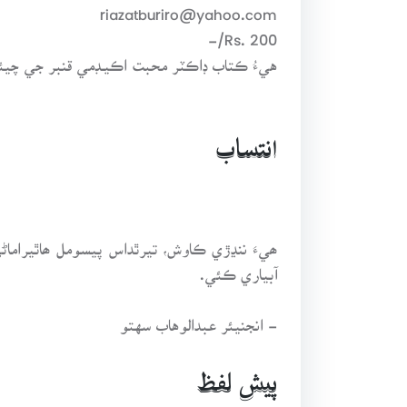
riazatburiro@yahoo.com
Rs. 200/-
هيءُ ڪتاب ڊاڪٽر محبت اڪيـڊمي قنبر جي چيئرم
انتساب
ھيءَ ننڍڙي ڪاوش، تيرٿداس پيسومل ھاٿيرا
آبياري ڪئي.
- انجنيئر عبدالوهاب سهتو
پيش لفظ