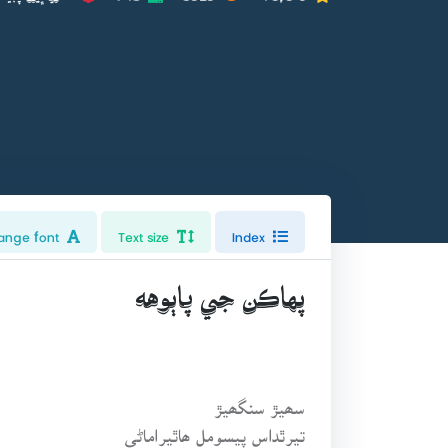
ange font
Text size
Index
پهاڪن جي پاٻوهه
سھيڙ سنگھيڙ
تيرٿداس پيسومل ھاٿيراماڻي