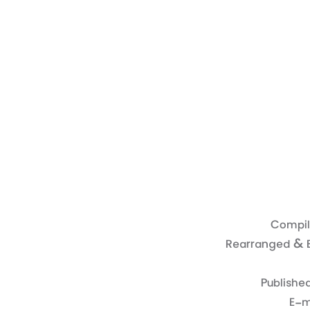
Compil
Rearranged & E
Publishe
E-m