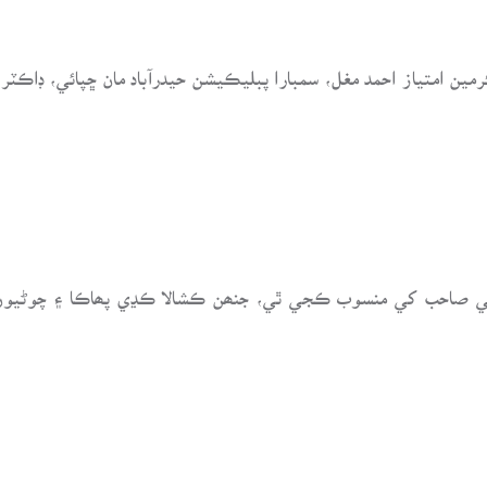
ين امتياز احمد مغل، سمبارا پبليڪيشن حيدرآباد مان ڇپائي، ڊاڪٽر
ماڻي صاحب کي منسوب ڪجي ٿي، جنھن ڪشالا ڪڍي پھاڪا ۽ چوڻي