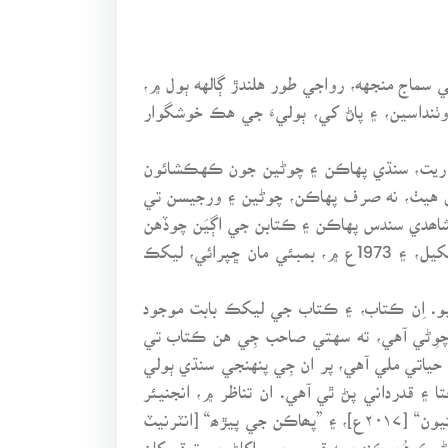
 سماج منجهه، رواجي طور هلندڙ ڳالهه ٻول ۾،
ٺنداسين، ۽ پاڻ کي، ٻوليءَ جي هڪ خوشگوار
يءَ ريت، سنڌي پهاڪن ۽ چوڻين جون ڪهڪشائون
شق هيٺ، نه صرف پهاڪن، چوڻين ۽ ورجيسن تي
شاھدي سندس پهاڪن ۽ ڪتابن جي اڳيَن چوڏهن
ڪتابن کان پوءِ، هاڻوڪو پندرهون ڪتاب ”پهاڪن جي پاٻوھ“ آهي، جيڪو تيرٿداس پيسومل هاٿيراماڻي صاحب جو لکيل، ۽ 1973ع ۾، بمبئي مان ڇپرائي، ليکڪ
 اِن ڪتاب، ۽ ڪتاب جي ليکڪ بابت موجود
 چوِڻي آهي، ته سهتي صاحب جِي هن ڪتاب تي
۽ چوڻين جي هڪ ڪتاب کي، نه صرف 45-سالن کان پوءِ، نئين حياتي ملي آهي، پر ان جِي پنهنجي سنڌي ٻولي
 قدرداني پڻ ٿي آهي. ان تناظر ۾، انجنيئر
عبدالوهاب سهتو يقيناً جس لهڻي، جو هُن، جنهن ريت، ”گل شڪر“ [۲۰۱۱ع]، ”ڳوٺاڻو ڳڙ“ [۲۰۱۵ع]، ”چونڊ سنڌي چوڻيون“ [۲۰۱۷ع]، ۽ ”پھاڪن جي پيڙھ“ [انٽرنيٽ
ڻيڪ هُن ڪنهن به قسم جي واکاڻ جي توقع کان