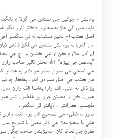
پھاڪن ۽ چوڻين جي ڪتابن جي ڳولا ۽ تانگھ
بابت مون کي ڄاڻ به محترم ڊاڪٽر انور فگار ھَڪڙي صاحب جن ۱۹۹۰ع ڌاري ڏني ۽ ان جي فوٽو اسٽي
اصل ڪتاب اڄ تائين دستياب نه ٿي سگھيو آھ
مان گذريا ته پوءِ ڪن ڪتابن جي لکڻ ڏانھن ڌيان 
ان کان علاوھ ڪن اوائلي ڪتابن ۾ اڄ جي لح
”پھاڪن جي پيڙھ“، الله بخش ٽالپر صاحب وارو
جي نسخي جي سنوار سڌار جو ڪم به ھٿ ۾ کني
ھن ڪتاب جي اصل مسودي اندر، پھاڪا، چوڻيون،
پڻ ڏنل نه ھئي. الف وارا پھاڪا الف وارن سان
ھيون، ڪن ۾ معنائن جون پڻ غلطيون ٿيل ھيون.
دلچسپ، ڪارائتو ۽ لاڀائتو ٿي سگھي.
صورت خطيءَ جي تصحيح کان پوءِ، لغت واري 
ھئي يا سھيڙيندڙ جي ڏنل معنى يا تشريح سان 
ڪرڻ جي لحاظ کان، سھيڙيندڙ صاحب چڱي نموني
سھيڙيندڙ/ مؤلف جي اصل احوال بابت گھڻي جاک