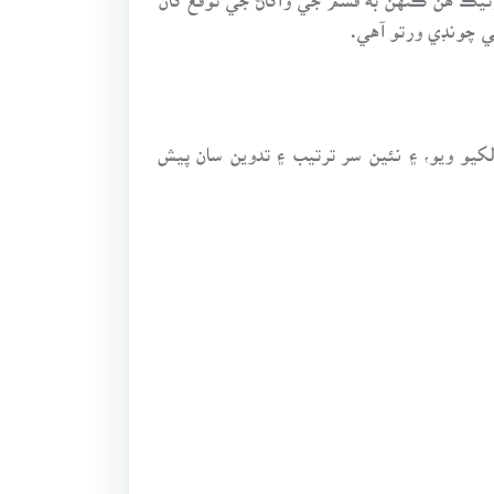
 چونڊي ورتو آهي.
 لکيو ويو، ۽ نئين سر ترتيب ۽ تدوين سان پيش