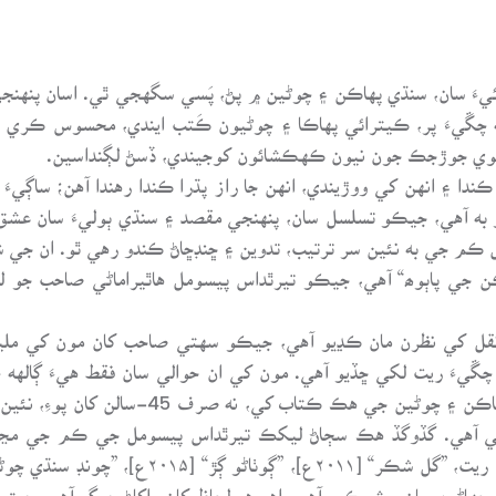
يءَ سان، سنڌي پهاڪن ۽ چوڻين ۾ پڻ، پَسي سگهجي ٿي. اسان پنهنجي
ته چڱيءَ پر، ڪيترائي پهاڪا ۽ چوڻيون ڪَتب ايندي، محسوس ڪري و
عنوي جوڙجڪ جون نيون ڪهڪشائون کوجيندي، ڏسڻ لڳنداسين.
دا ۽ انهن کي ووڙيندي، انهن جا راز پڌرا ڪندا رهندا آهن؛ ساڳ
و به آهي، جيڪو تسلسل سان، پنهنجي مقصد ۽ سنڌي ٻوليءَ سان ع
م جي به نئين سر ترتيب، تدوين ۽ ڇنڊڇاڻ ڪندو رهي ٿو. ان جي 
ل کي نظرن مان ڪڍيو آهي، جيڪو سهتي صاحب کان مون کي مليو.
چڱيءَ ريت لکي ڇڏيو آهي. مون کي ان حوالي سان فقط هيءَ ڳالهه
ڪيل محنت سان، ڌارئي ملڪ ۾ ڇپيل سنڌي پهاڪن 
د ٿي آهي. گڏوگڏ هڪ سڄاڻ ليکڪ تيرٿداس پيسومل جي ڪم جي مڃتا ۽
هاڻين سان پيش ڪيو آهي، اهو هر لحاظ کان واکاڻ جوڳو آهي، جيتو