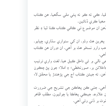
ا، ڪي ته ڪو نه پئي ملي سگھيا. ھن ڪتاب
ھن ان موضوع تي ڪافي ڪتاب ڪٺا ٿيا ۽ نظر
رين ھٿ وڌو. ان کي سنواري سڌاري، ڇپايو.
احب وارو نسخو ھٿ ۾ آھي. ان دوران ھن ڪتاب
ھي.
ي نالي ۾ ئي داخل ڪيل ھيا. لغت واري ترتيب
داخلائن ۾، صورتخطيءَ ۽ املاءَ جون پڻ چڪون
، ته جيئن ڪتاب اڄ جي پڙھندڙ يا محقق لاءِ
يو آھي. جتي ڪن پھاڪن جي تشريح جي ضرورت
ن علاوھ، جيڪي پھاڪا يا چوڻيون، مطلب ظاھر
وٽ ۾ ڏني وئي آھي.
ر ۾ ڇپائيندڙ يا پرنٽر بابت ھيٺين ڄاڻ ڏني