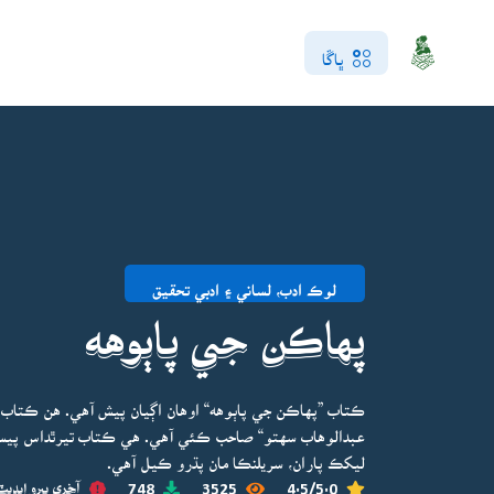
ڀاڱا
لوڪ ادب، لساني ۽ ادبي تحقيق
پهاڪن جي پاٻوهه
ڪتاب ”پهاڪن جي پاٻوهه“ اوهان اڳيان پيش آهي. هن ڪتاب ج
ليکڪ پاران، سريلنڪا مان پڌرو ڪيل آهي.
4.5/5.0
3525
748
آخري ڀيرو اپڊيٽ 