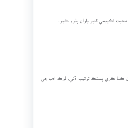
 محبت اڪيڊمي قنبر پاران پڌرو ڪيو.
ون ڪٺا ڪري پستڪ ترتيب ڏئي، لوڪ ادب جي