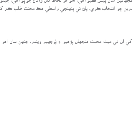
دوين جِو انتخاب ڪري، پاڻ ئي پنهنجي واسطي هڪ محنت طلب ڪم کي
 کي ان ئي ميٺ محبت منجهان پڙهيو ۽ پُرجهيو ويندو، جنهن سان اهو