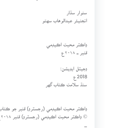
سنوار سڌار
انجنيئر عبدالوهاب سهتو
ڊاڪٽر محبت اڪيڊمي
قنبر ـــ ۲۰۱۸ع
ڊجيٽل ايڊيشن:
2018ع
سنڌ سلامت ڪتاب گهر
ڊاڪٽر محبت اڪيڊمي (رجسٽرڊ) قنبر جو ڪتاب نمب
© ڊاڪٽر محبت اڪيڊمي (رجسٽرڊ) قنبر ۲۰۱۸ع
_