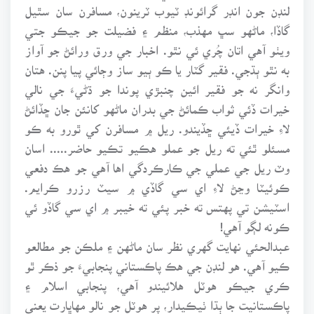
لنڊن جون انڊر گرائونڊ ٽيوب ٽرينون، مسافرن سان سٿيل
گاڏا، ماڻهو سڀ مهذب، منظم ۽ فضيلت جو جيڪو جتي
ويٺو آهي اتان چُري ئي نٿو. اخبار جي ورق ورائڻ جو آواز
به نٿو ٻڌجي. فقير گٽار يا ڪو ٻيو ساز وڄائي پيا پنن. هتان
وانگر نه جو فقير ائين چنبڙي پوندا جو ڌڻيءَ جي نالي
خيرات ڏئي ثواب ڪمائڻ جي بدران ماڻهو کانئن جان ڇڏائڻ
لاءِ خيرات ڏيئي ڇڏيندو. ريل ۾ مسافرن کي ٿورو به ڪو
مسئلو ٿئي ته ريل جو عملو هڪيو تڪيو حاضر..... اسان
وٽ ريل جي عملي جي ڪارڪردگي اها آهي جو هڪ دفعي
ڪوئيٽا وڃڻ لاءِ اي سي گاڏي ۾ سيٽ رزرو ڪرايم.
اسٽيشن تي پهتس ته خبر پئي ته خيبر ۾ اي سي گاڏو ئي
ڪونه لڳو آهي!
عبدالحئي نهايت گهري نظر سان ماڻهن ۽ ملڪن جو مطالعو
ڪيو آهي. هو لنڊن جي هڪ پاڪستاني پنجابيءَ جو ذڪر ٿو
ڪري جيڪو هوٽل هلائيندو آهي، پنجابي اسلام ۽
پاڪستانيت جا ٻڌا ٺيڪيدار، پر هوٽل جو نالو مهاڀارت يعني