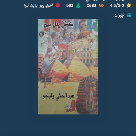
4.5/5.0
2683
692
آخري ڀيرو اپڊيٽ ٿيو:
ڇاپو 1