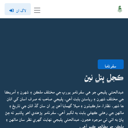
لاگ ان
سفرناما
ڪجل ڀنل نيڻ
عبدالحئي پليجي جو هي سفرنامو يورپ جي مختلف ملڪن ۽ شهرن ۽ آمريڪا
جي مختلف شهرن ۽ رياستن بابت آهي. پليجي صاحب نه صرف اسان کي اتان
جا شهر، نظارا، مارڪيٽون ۽ ميلا گهمايا آهن پر ان سان گڏ اتان جي تاريخ ۽
ماڻهن جي رهڻي ڪهڻي بابت به لکيو آهي. سفرنامو پڙهندي اهو ڀائنبو ته ڄڻ
پاڻ به اتي ئي موجود هجون. عبدالحئي پليجي نهايت گهري نظر سان ماڻهن ۽
ملڪن جو مطالعو ڪيو آهي.