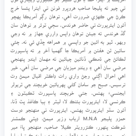
تي چيو ته پليجا صاحب هروڀرو فونن تي ايترا پئسا خرچ
ڪرڻ جي ڪهڙي ضرورت آهي. توهان رڳو آمريڪا پهچو
آئون ايئرپورٽ تي حاضر هوندس. سڄي ٽوئر ۾ توهان سان
گڏ هوندس ته جيئن توهان واپس وارري جهاز ۾ نه وڃي
ويهو. ٿيو به ائين جو واپسي ۾ همراهه ڇڏي ئي نه. چئي
سائين ٽن هفتن ۾ آمريڪا جا گهميا آخر ۾ ته پاسپورٽ
لڪائڻ جي ڌمڪي ڏنائين چيائين ته مهمان ايندو پنهنجي
مرضي سان آهي ۽ ويندو ميزبان جي مرضي سان آهي. خير
اهي احوال اڳتي وڃڻ واري رات ڊاڪٽر اقبال ميمڻ وٽ
ترسيس. صبح جو سامان کڻي پهريائين خوبچند جي ٽريولر
ايجنسيءَ پهتس. جتي خوبچند پاسپورٽ ٽڪيٽون ۽
ڪرنسي لاءِ ايئرپورٽ بئنڪ لاءِ ليٽر ۽ ٻيا ڪاغذ پٽ ڏنا.
آئون سڌو ايئرپورٽ پهتس. ايئرپورٽ تي منهنجو دوست
حمزو پليجو M.N.A ارباب وزير ميمڻ، ڊپٽي ڪمشنر
شوڪت پنهور، ڪنزرويٽر ڪيلا صاحب، منهنجو ڀاءُ مير
نصير، محمد صابر ۽ عبدالعليم ميمڻ ۽ ٻيا به ڪيترا سارا