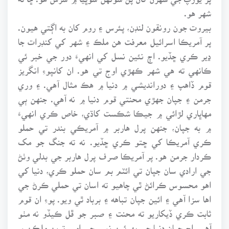
شهر هو.
بيروت جون رونقون لنڊن، پئرس ۽ روم کان به اڳتي هيون.
پر آمريڪا اسرائيل معرفت هن ملڪ ۽ شهر کي کنڊرات جا
ڍير ڪري ڇڏيو. اڄ نئين نسل کي انهيءَ دور جي خبر ئي
ڪانهي ته هي شهر ڪهڙي اوج تي هو. ان کانپوءِ انگريز
قوم ڏاهپ ۽ دورانديشي ۾ دنيا ۾ هڪ مثال آهي. ۽ وري
جرمن ۽ جپان جهڙي محنتي قوم دنيا ۾ نه آهي. جنهن ٻي
مهاڀاري لڙائي ۾ جيڪا شڪست کاڌي، خاص ڪري انهيءَ
۾ به جپان، جنهن پرل هاربر ۾ آمريڪي بندر تي حملو
ڪري آمريڪا کي ڇتو ڪري ڇڏيو. نه ته جنگ جو مک
ڪردار جرمن هو. پر آمريڪا صرف پرل هاربر جي بدلي وٺڻ
جي ارادي سان جپان تي ائٽم بم سان حملو ڪري، دنيا کي
اهو محسوس ڪرائڻ ٿي چاهيو ته اسان تي حملي ڪرڻ جي
اها سزا آهي ۽ ائين جپان تباهه ۽ برباد ٿي ويو. پوءِ ان قوم
ثابت ڪري ڏيکاريو ته محنت ۽ صبر جو ڦل ڪيڏو نه مٺو
آهي. اڄ جپان دنيا جي پهرئين نمبر جي امير ترين ملڪن ۾