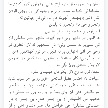
اسان وٽ صورتحال بنهه ابتڙ هئي. وڻجاري کارو کيڙڻ جا
سانباها ٿي ڪيا ته سندس ونيءَ، ونجهه کي ور وجهي الوڙڻ
نٿي ڏنس ۽ پنهنجي گهوٽ جي ماءُ کي ٿي چيائين ته :
وڻجاري جي ماءُ، وڻجارو نه پليين،
آيو ٻارنهين ماهه، پڻ ٿو سفر سنبهي.
هوڏانهن اتر ڏانهن ونيءَ جو گهوٽ ڪنهن ڪم سانگي لاڙ
تي سنڀريو ته سندس ونيءَ ٿي سمجهيو ته لاڙ انڪري ٿو
وڃي جو اتي اونهاري ۾ به ٿڌيون هوائون گهلنديون آهن ۽
اتر ۾ گرميءَ کان ساهه ٿو ٻوساٽجي. هوءَ کيس لاڙ نه وڃڻ
لاءِ ايلاز ڪندي چوڻ لڳي ته :
سهڻا، تون نه وڃ لاڙ، پکو مان جهليندي سانءِ
سياحت لاءِ اختيار ڪيل اسانجي اهڙي رويي جو سبب شايد
اهو هو ته سنڌي سوسائيٽي پنهنجو پاڻ ۾ مطمعن
سوسائيٽي هئي ان جاي ڀيٽ ۾ يورپ جي سوسائٽيءَ ۾
عجيب بي اطميناني ۽ بي چيني هئي. بي چيني ۽ بي
اطميناني تبديليءَ جي خواهش مان جنم وٺندي آهي ۽ ان