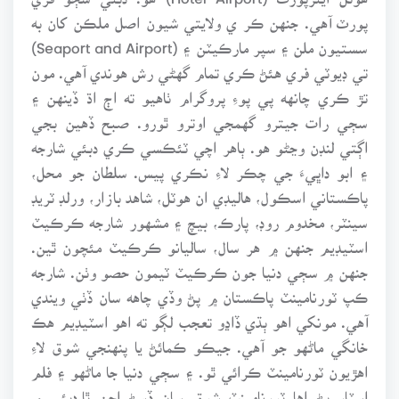
پورٽ آهي. جنهن ڪر ي ولايتي شيون اصل ملڪن کان به
سستيون ملن ۽ سپر مارڪيٽن ۽ (Seaport and Airport)
تي ڊيوٽي فري هئڻ ڪري تمام گهڻي رش هوندي آهي. مون
تڙ ڪري چانهه پي پوءِ پروگرام ٺاهيو ته اڄ اڌ ڏينهن ۽
سڄي رات جيترو گهمجي اوترو ٿورو. صبح ڏهين بجي
اڳتي لنڊن وڃڻو هو. ٻاهر اچي ٽئڪسي ڪري دبئي شارجه
۽ ابو داڀيءَ جي چڪر لاءِ نڪري پيس. سلطان جو محل،
پاڪستاني اسڪول، هاليڊي ان هوٽل، شاهد بازار، ورلڊ ٽريڊ
سينٽر، مخدوم روڊ، پارڪ، بيچ ۽ مشهور شارجه ڪرڪيٽ
اسٽيڊيم جنهن ۾ هر سال، ساليانو ڪرڪيٽ مئچون ٿين.
جنهن ۾ سڄي دنيا جون ڪرڪيٽ ٽيمون حصو وٺن. شارجه
ڪپ ٽورنامينٽ پاڪستان ۾ پڻ وڏي چاهه سان ڏٺي ويندي
آهي. مونکي اهو ٻڌي ڏاڍو تعجب لڳو ته اهو اسٽيڊيم هڪ
خانگي ماڻهو جو آهي. جيڪو ڪمائڻ يا پنهنجي شوق لاءِ
اهڙيون ٽورنامينٽ ڪرائي ٿو. ۽ سڄي دنيا جا ماڻهو ۽ فلم
اسٽار پڻ اها ٽورنامينٽ شوق سان ڏسڻ اچن ٿا.دبئي ۾