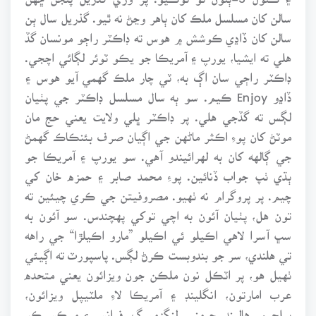
سالن کان مسلسل ملڪ کان ٻاهر وڃڻ نه ٿيو. گذريل سال ٻن
سالن کان ڏاڍي ڪوشش ۾ هوس ته ڊاڪٽر راڄو مونسان گڏ
هلي ته ايشيا، يورپ ۽ آمريڪا جو يڪو ٽوئر لڳائي اچجي.
ڊاڪٽر راڄي سان اڳ به، ٽي چار ملڪ گهمي آيو هوس ۽
ڏاڍو Enjoy ڪيم. سو ٻه سال مسلسل ڊاڪٽر جي پٺيان
لڳس ته گڏجي هلي. پر ڊاڪٽر ڀلي ولايت يعني حج مان
موٽڻ کان پوءِ اڪثر ماڻهن جي اڳيان صرف بئنڪاڪ گهمڻ
جي ڳالهه کان به لهرائيندو آهي. سو يورپ ۽ آمريڪا جو
ٻڌي ٺپ جواب ڏنائين. پوءِ محمد صابر ۽ حمزه خان کي
چيم. پر پروگرام نه ٺهيو. مصروفيتن جي ڪري چيئين ته
تون هل، پٺيان آئون به اچي توکي پهچندس. سو آئون به
سڀ آسرا لاهي اڪيلو ئي اڪيلو ”مارو اڪيلڙا“ جي راهه
تي هلندي، سر جو بندوبست ڪرڻ لڳس. پاسپورٽ ته اڳيئي
ٺهيل هو، پر اٽڪل نون ملڪن جون ويزائون يعني متحده
عرب امارتون، انگلينڊ ۽ آمريڪا لاءِ ملٽيپل ويزائون،
بيلجيم، هالينڊ، جرمني، لنگزمبرگ، فرانس ۽ ميڪسيڪو