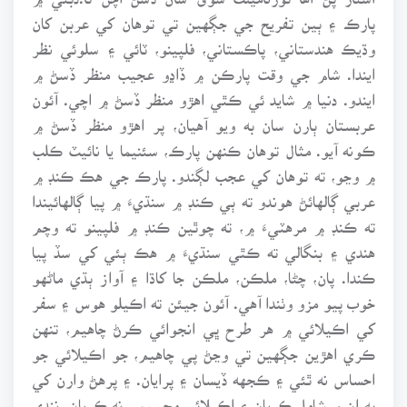
پارڪ ۽ ٻين تفريح جي جڳهين تي توهان کي عربن کان
وڌيڪ هندستاني، پاڪستاني، فلپينو، ٽائي ۽ سلوئي نظر
ايندا. شام جي وقت پارڪن ۾ ڏاڍو عجيب منظر ڏسڻ ۾
ايندو. دنيا ۾ شايد ئي ڪٿي اهڙو منظر ڏسڻ ۾ اچي. آئون
عربستان ٻارن سان به ويو آهيان، پر اهڙو منظر ڏسڻ ۾
ڪونه آيو. مثال توهان ڪنهن پارڪ، سئنيما يا نائيٽ ڪلب
۾ وڃو، ته توهان کي عجب لڳندو. پارڪ جي هڪ ڪنڊ ۾
عربي ڳالهائڻ هوندو ته ٻي ڪنڊ ۾ سنڌيءَ ۾ پيا ڳالهائيندا
ته ڪنڊ ۾ مرهٽيءَ ۾، ته چوٿين ڪنڊ ۾ فلپينو ته وچم
هندي ۽ بنگالي ته ڪٿي سنڌيءَ ۾ هڪ ٻئي کي سڏ پيا
ڪندا. پان، چڻا، ملڪن، ملڪن جا کاڌا ۽ آواز ٻڌي ماڻهو
خوب پيو مزو وٺندا آهي. آئون جيئن ته اڪيلو هوس ۽ سفر
کي اڪيلائي ۾ هر طرح ڀي انجوائي ڪرڻ چاهيم، تنهن
ڪري اهڙين جڳهين تي وڃڻ پي چاهيم، جو اڪيلائي جو
احساس نه ٿئي ۽ ڪجهه ڏيسان ۽ پرايان. ۽ پرهڻ وارن کي
به ان ۾ شامل ڪريان ۽ اڪيلائي محسوس نه ڪريان. ننڍي