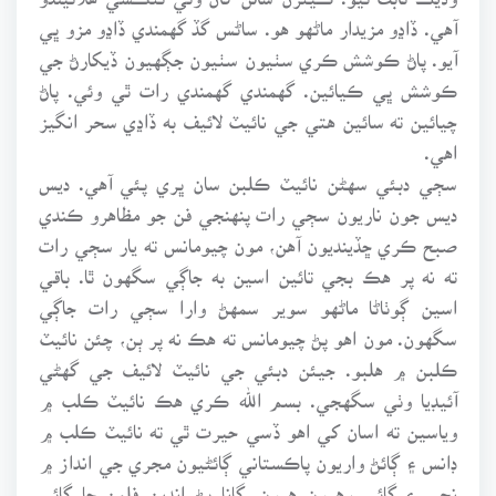
آهي. ڏاڍو مزيدار ماڻهو هو. ساڻس گڏ گهمندي ڏاڍو مزو ڀي
آيو. پاڻ ڪوشش ڪري سٺيون سٺيون جڳهيون ڏيکارڻ جي
ڪوشش ڀي ڪيائين. گهمندي گهمندي رات ٿي وئي. پاڻ
چيائين ته سائين هتي جي نائيٽ لائيف به ڏاڍي سحر انگيز
اهي.
سڄي دبئي سهڻن نائيٽ ڪلبن سان ڀري پئي آهي. ديس
ديس جون ناريون سڄي رات پنهنجي فن جو مظاهرو ڪندي
صبح ڪري ڇڏينديون آهن، مون چيومانس ته يار سڄي رات
ته نه پر هڪ بجي تائين اسين به جاڳي سگهون ٿا. باقي
اسين ڳوٺاڻا ماڻهو سوير سمهڻ وارا سڄي رات جاڳي
سگهون. مون اهو پڻ چيومانس ته هڪ نه پر ٻن، چئن نائيٽ
ڪلبن ۾ هلبو. جيئن دبئي جي نائيٽ لائيف جي گهڻي
آئيڊيا وٺي سگهجي. بسم الله ڪري هڪ نائيٽ ڪلب ۾
وياسين ته اسان کي اهو ڏسي حيرت ٿي ته نائيٽ ڪلب ۾
ڊانس ۽ ڳائڻ واريون پاڪستاني ڳائڻيون مجري جي انداز ۾
نچي ۽ ڳائي رهيون هيون. گانا پڻ انڊين فلمن جا ڳائي