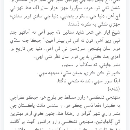
شامل ٿئي ٿو. عرب سڳورا جهڙا هزار سال اڳ هئا. تهڙائي
اڄ آهن. دنيا جي.....قوم پنجابي. دنيا جي سادي قوم سنڌيءَ
جهڙي ڪٿي به ڪونه ڏسندا.
شيخ اياز هي شعر شايد سنڌين لاءِ چيو آهي ته ”ماڻهو چنڊ
ٽپي ويو آهي، تون ته اتي ئي بيٺو آهين.“ جيڪا جٺ سنڌي
قوم سان پنهنجي سرزمين تي ٿي آهي، دنيا جي تاريخ ۾
اهڙي جٺ ڪٿي به ٻي قوم سان نظر نٿي اچي.
بندر جاڀئي، ته سکاڻيا م سمهو،
ڪپر ٿو ڪن ڪري، جيئن ماٽيءَ منجهه مهي،
ايڏا سور سهي، ننڊ نه ڪجي ناگئا.
(شاهه)
منهنجي ٽئڪسيءَ وارو مسقط جو بلوچ هو، جيڪو ڪراچي
به ڪيترا دفعا ڏسي چڪو هو، ۽ سندس مائٽ پاڪستان جي
بندر واري شهر گوادر ۾ رهندا هئا. جنهن ڪري اردو بهترين
ٿي ڳالهايائين. منهنجي ٽئڪسي وارو ڊرائيور گهٽ پر گائيڊ
وڌيڪ ثابت ٿيو. ڪيترن سالن کان وٺي ٽئڪسي هلائيندو