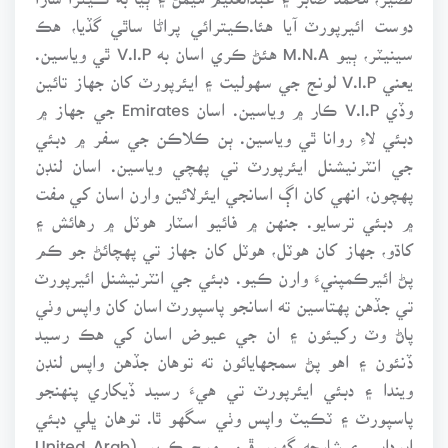
دوست ائيرپورٽ آيا هئا.ڪيترائي پراڻا ساٿي گڏيا، هڪ
سينيٽر، ٻيو M.N.A هئڻ ڪري اسان به V.I.P ٿي وياسين.
يعني V.I.P لونج جي سهوليت ۽ ايئرپورٽ کان جهاز تائين
وڏي V.I.P ڪار ۾ وياسين. اسان Emirates جي جهاز ۾
دبئي لاءِ روانا ٿي وياسين. ٻن ڪلاڪن جي سفر ۾ دبئي
جي انٽرنيشنل ايئرپورٽ تي پهچي وياسين. اسان لنڊن
پهچون، انهي کان اڳ اسانجي ايئرلائين وارن اسان کي مفت
۾ دبئي ترسايو. جنهن ۾ فائيو اسٽار هوٽل ۾ رهائش ۽
کاڌو، جهاز کان هوٽل، هوٽل کان جهاز تي پهچائڻ جو ڪم
پڻ ائيرڪمپنيءَ وارن ڪيو. دبئي جي انٽرنيشنل ائيرپورٽ
تي جڏهن پهتاسين ته اسانجو پاسپورٽ اسان کان واپس وٺي
پاڻ وٽ رکيئون ۽ ان جي عيوض اسان کي هڪ رسيد
ڏنئون ۽ اهو پڻ سمجهايائون ته توهان جڏهن واپس لنڊن
ويندا ۽ دبئي ايئرپورٽ تي هيءَ رسيد ڏيکاري پنهنجو
پاسپورٽ ۽ ٽڪيٽ واپس وٺي سگهو ٿا. توهان ڀلي دبئي
ابوداڀي ۽ شارجه گهمو ڦرو. موج ڪريو (United Arab