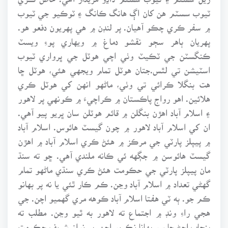
ٽيوب سسٽم هن کان اڳ هانگ ڪانگ ۽ ٽوڪيو جي ٽيوب
۾ سفر ڪري چڪو آهيان. پر لنڊن ۾ هي پهريون دفعو هو.
پهريان ٻاهر سڄو نقشو دماغ ۾ ويهاري پوءِ ويسٽ
ڪنگسٽن جي ٽڪيٽ وٺي اچي هوٽل جي ڀرواري ٽيوب
اسٽيشن تي لٿس.جتان هوٽل تمام ويجهي هئي، هوٽل ڇا
هت بنگلا ڪرائي تي وٺي، ماڻهو انهن کي هوٽل ڪري
هلائين. اهو رواج پاڪستان ۾ ڪراچيءَ ۾ ڪونهي پر لاهور
۽ اسلام آباد اهڙن بنگلن ۾ قائم هوٽلن سان ڀريو پيو آهي.
ان کي اسلام آباد لاهور ۾ چون گيسٽ هائوس. اسلام آباد
۾ پيپلز پارٽي جي مرڪز ۾ هئڻ ڪري اسلام آباد ۾ اهڙن
گيسٽ هائوسن ۾ جڳهه ئي ڪانه ملندي آهي. ڇو ته سنڌ
مان پيپلز پارٽي جي حڪومت هئڻ ڪري سنڌي ماڻهو تمام
گهڻي تعداد ۾ اسلام آباد وڃن. ڪم ڪار ٿئي يا نه پر بهانو
ڪم جو. ٻه ٽي هفتا اسلام آباد ڪوهه مري گهميو اچن. جي
هجي راءِ ونڊ ۾ اجتماع ته لاهور به ٿيو وڃن. مطلب ته
پنجاب اچڻ جا سو بهانا نڪريو اچن. پر نواز شريف حڪومت