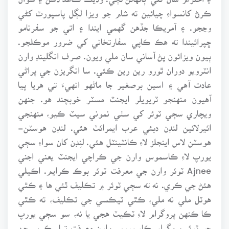
ڪرڻ کانسواءِ چيائين ته شام جو ويزا لڳل پاسپورٽ کڻي
وڃجو. ۽ آمريڪا جڏهن گهمي ايندا ۽ اتي جو سفرنامو
ڇپرائيندا ته هڪ ڪاپي سفارتخاني کي ضرور موڪلجو.
ٻيون ويزائون پڻ آساني سان ملي ويون. صرف انگلينڊ وارن
انٽرويو دوران ٿورو رين رين ڪئي. سا انگريزن جي پراڻي
عادت آهي ۽ اسين برصغير جا ماڻهو انهيءَ تي هريا پيا
آهيون منهنجو ٽريويلر ايجنٽ مسٽر خوبچند هو. جنهن
ويچاري سڄي ٽوئر کي سٺي نموني سيٽ ڪيو، منهنجي
ائيرلائين لنڊن دبئي عرب ايمرائٽ هئي. لنڊن هوسٽن-
هوسٽن لاس اينجلز لاءِ ڪانٽينٽل هئي. لنِڊن کان سواءِ سڄي
يورپ لاءِ ڪاسموس وارن جي ڪراچي ايجنٽ يعني اجني
Ajnee ٽوئر وارن جي معرفت ٽوئر بوڪ ڪرايم. اڪيلي
هئڻ جي ڪري. نه ته سڄي ٽوئر ۾ تڪليف ٿئي ها ۽ ڪٿي
هوٽل ملي نه ملي، ڪٿي ٽيڪسي جي تڪليف، ته ڪٿي
ڪا ڪنهن پروگرام لاءِ ٽڪيٽ هجي يا نه، سو سڄي يورپ
جو ٽوئر پروگرام ڪاسمورس وارن معرفت تيار ڪيم. جن