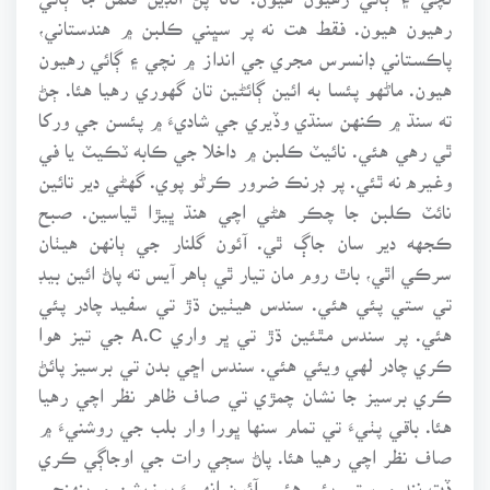
رهيون هيون. فقط هت نه پر سڀني ڪلبن ۾ هندستاني،
پاڪستاني ڊانسرس مجري جي انداز ۾ نچي ۽ ڳائي رهيون
هيون. ماڻهو پئسا به ائين ڳائڻين تان گهوري رهيا هئا. ڄڻ
ته سنڌ ۾ ڪنهن سنڌي وڏيري جي شاديءَ ۾ پئسن جي ورکا
ٿي رهي هئي. نائيٽ ڪلبن ۾ داخلا جي ڪابه ٽڪيٽ يا في
وغيره نه ٿئي. پر ڊرنڪ ضرور ڪرڻو پوي. گهڻي دير تائين
نائٽ ڪلبن جا چڪر هڻي اچي هنڌ ڀيڙا ٿياسين. صبح
ڪجهه دير سان جاڳ ٿي. آئون گلنار جي ٻانهن هيٺان
سرڪي اٿي، باٿ روم مان تيار ٿي ٻاهر آيس ته پاڻ ائين بيڊ
تي ستي پئي هئي. سندس هيٺين ڌڙ تي سفيد چادر پئي
هئي. پر سندس مٿئين ڌڙ تي ڀر واري A.C جي تيز هوا
ڪري چادر لهي ويئي هئي. سندس اڇي بدن تي برسيز پائڻ
ڪري برسيز جا نشان چمڙي تي صاف ظاهر نظر اچي رهيا
هئا. باقي پٺيءَ تي تمام سنها ڀورا وار بلب جي روشنيءَ ۾
صاف نظر اچي رهيا هئا. پاڻ سڄي رات جي اوجاڳي ڪري
ڏت ننڊ ۾ ستي پئي هئي. آئون انهيءَ پوزيشن ۾ پنهنجي