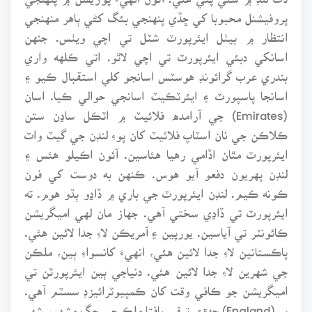
پروفيشنل محبوبا کي ڇڏي پنهنجي بئگ کڻي ٻاهر منهنجي
انتظار ۾ بيٺل ايئرپورٽ شٽل تي اچي ويٺس. جنهن
اسانکي دبئي ايئرپورٽ تي اچي لاٿو. اتي ڪلهه واري
بندري عرب گرائونڊ هوسٽس اسانجو کلي استقبال ڪيو ۽
اسانجا پاسپورٽ ۽ ايئرٽڪيٽ اسانجي حوالي ڪيا. اسان
(Emirates) جي آرامده فلائيٽ ۾ اٽڪل ساڍن ستن
ڪلاڪن جي نان اسٽاپ فلائيٽ کان پوءِ لنڊن جي گيٽ واٽ
ايئرپورٽ مٿان اڏامي رهيا هئاسين. آئون اڪيلو هئس ۽
لنڊن پهريون دفعو آيو هوس. ڪنهن به دوست کي فون
ڪونه ڪيم. لنڊن ايئرپورٽ جي باري ۾ ڏاڍو ٻڌو هوم. ته
ايئرپورٽ تي ڏاڍي سختي آهي. جهاز مان لهي اميگريشن
ڪائونٽر تي آياسين. يورپين ۽ آمريڪن لاءِ جدا لائين هئي.
پاڪستانين لاءِ جدا لائين هئي، انهيءَ کانسواءِ ٻين، ملڪن
جي شهرين لاءِ جدا لائين هئي. دنياجي ٻين ايئرپورٽن تي
اميگريشن جو ڪافي وقت کان ڪمپيوٽرائيزڊ سسٽم آهي.
پر (England) جهڙي ترقي يافتا ملڪ جي جڳ مشهور شهر