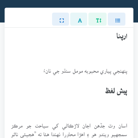
ارپنا
پنهنجي پياري محبوبه مومل سنڌو جي نانءُ
پيش لفظ
اسان وٽ جڏهن اڃان لاڙڪاڻي کي سياحت جو مرڪز
سمجهيو ويندو هو ۽ اهڙا محاورا ٺهندا هئا ته ”هجيئي ناڻو