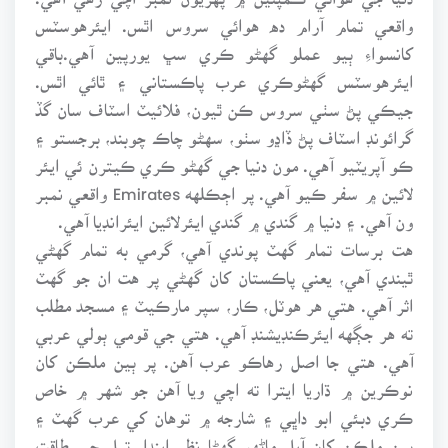
واقعي تمام آرام ده هوائي سروس اٿس. ايئرهوسٽس
کانسواءِ ٻيو عملو گهڻو ڪري سڀ يورپين آهي.باقي
ايئرهوسٽس گهڻوڪري عرب پاڪستاني ۽ ٿائي اٿس.
جيڪي پڻ سٺي سروس ڪن ٿيون، فلائيٽ اسٽاف سان گڏ
گرائونڊ اسٽاف پڻ ڏاڍو سٺو، سهڻو چاڪ چوبند، برجستو ۽
ڪو آپريٽيو آهي. مون دنيا جي گهڻو ڪري ڪيترن ئي ايئر
لائين ۾ سفر ڪيو آهي. پر اڄڪلهه Emirates واقعي نمبر
ون آهي. ۽ دنيا ۾ گندي ۾ گندي ايئرلائين ايئرانڊيا آهي.
هت برسات تمام گهٽ پوندي آهي، گرمي به تمام گهڻي
ٿيندي آهي، يعني پاڪستان کان گهڻي پر هت ان جو گهٽ
اثر آهي. هتي هر هوٽل، ڪار، سپر مارڪيٽ ۽ مسجد مطلب
ته هر جڳهه ايئرڪنڊيشنڊ آهي. هتي جي قومي ٻولي عربي
آهي. هتي جا اصل رهاڪو عرب آهن. پر ٻين ملڪن کان
نوڪرين ۾ ڌاريا ايترا ته اچي ويا آهن جو شهر ۾ خاص
ڪري دبئي ابو داڀي ۽ شارجه ۾ توهان کي عرب گهٽ ۽
ٻين ملڪن کان آيل ماڻهو گهڻا نظر ايندا. تيل جي طاقت