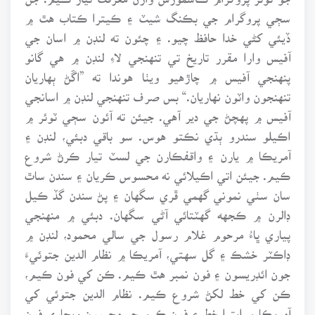
سڄي پروگرام جي بڪنگ شيٽ ۽ ڪيترا ڪتاب هٿ ۾
ڏيئي کڻي خدا حافظ چيو. ۽ چئون ته لنڊن ۾ اسان جي
آفيس وارا مقرر تاريخ تي تنهنجي لاءِ لنڊن ۾ هي گانو
پنهنجي آفيس ۾ چاڙهيو ويٺا هوندا ته ”اڱڻ ٻهاريان
تنهنجون واٽون نهاريان.“ بس صرف تنهنجي لنڊن ۾ اسانجي
آفيس ۾ پهچڻ جي دير آهي. جيئن ته آئون سڄي ٽوئر ۾
اڪيلو سندرو ٻڌي نڪتو هوس. سو باقي دبئي، لنڊن ۽
آمريڪا ۾ يارن ۽ واقفڪارن جي لسٽ تيار ڪرڻ شروع
ڪيم. جيئن اتي اڪيلائي نه محسوس ڪريان ۽ سندن ساٿ
سان سٺي نموني گهمي ڦري سگهان ۽ پڻ سندن گڏ ڪيل
ڊالرن ۾ ڪجهه گهٽتائي آڻي سگهان. دبئي ۾ منهنجي
پياري ڀاءُ مرحوم غلام رسول جي سالي محمود، لنڊن ۾
ڊاڪٽر خشڪ ۽ گل سهتي، آمريڪا ۾ نظام الدين جتوئيءَ
جون ائڊريسون ۽ فون نمبر هٿ ڪيم. ڪن کي فون ڪيم،
ڪن کي خط لکڻ شروع ڪيم. نظام الدين جتوئي کي
آمريڪا ۾ ايترا خط ۽ فون ڪيم جو مجبورن ويچاري فون