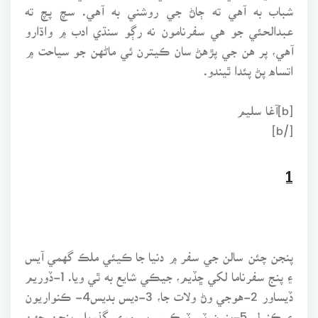
شباب به آهي ته ڄاڻ جي روشني به آهي. سچ پچ ته
عبدالحئي جو هي سفرنامون نه رڳو سنڌي ادب ۾ واڌارو
آهي، پر هن جي پڙهڻ سان ڪيترن ئي ماڻهن جو سياحت ۾
اتساه پڻ پئدا ٿيندو.
[b]آغا سليم
[/b]
1
پنجن چئن سالن جي سفر ۾ دنيا جا ڪيئي ملڪ گهمي آيس
۽ پنج سفرناما لکي ڇڏيم، جيڪي شايع به ٿي ويا. 1-ڏوريم
ڏيساور 2-هوجي وڻ ولات جا، 3-ديس بديس4- ڪنواريون
۽ ڪنول 5-ٻنون ٽو ٽوڪيو. پر وري گذريل پنجن ڇهن