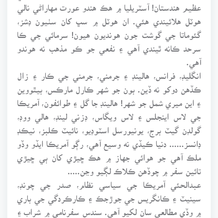
عظيم هندستان! آسٽريليا ۾ هڪ هندو عورت مهاراڻي نالي
هوٽل هلائيندي هئي. ان هوٽل ۾ سڀ کان سٺيون ڊشز،
گئوماتا جي گوشت جون هونديون هيون! سرمائي جي ڪا
سرحد ڪانه ٿيندي آهي ۽ نفعي جو ڪو مذهب نه هوندو
آهي.
انگليڊ، فرانس، هالينڊ ۽ جرمني، جرمني جي ڪار ۽ زال
ڪڏهن دوکو نه ڏين. بون جو شهر ڪارل مارڪس، بيٿووين
۽ اين ميري شمل جو شهر! هالينڊ جا گل ۽ طوائفون، آمريڪا
جي لاس اينجلس ۽ لاس ويگاس، ڊزني لينڊ، هالي ووڊ،
گولڊن گيٽ برج، يونيورسل اسٽوڊيو، نائيٽ ڪلبز، نيڪڊ
ڊانسز...... دنيا ڪيڏي نه وسيع آهي، رڳو آمريڪا ايڏو وڏو
ملڪ آهي جو هوائي جهاز ۾ هڪ ڇيڙي کان ٻي ڇيڙي
تائين سفر ۾ چوڏهن ڪلاڪ لڳيو وڃن.....
عبدالحئي آمريڪا جي سياسي نظام، صدر جي چونڊ،
سينيٽ ۽ ڪانگريس جي جوڙجڪ ۽ ڪارڪردگي جي باري
۾ وڏي مطالعي سان لکيو آهي. سندس سفرنامي ۾ شراب ۽