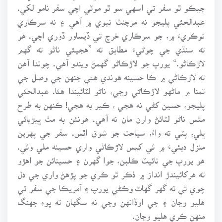
جيڪو ٿو سفر تي اسهي سو ٿو موٽي اچي سفر نامو لکي.
عبدالحئي پليجو نه مرچنٽ نيوي ۾ آهي ۽ نه سرڪاري
نوڪريءَ ۾، جو سرڪاري خرچ تي ڏيساور ڏوري اچي. هو
ته سنڌي جي چوڻيءَ مطابق ته ”هجيئي ناڻو ته گهم
لاڙڪاڻو.“ يورپ جو لاڙڪاڻو گهمڻ ويندو آهي. چوندا آهن
ته لاڙڪاڻي ۾ ڪا حسينه هوندي هئي جنهن جي وصل جي
تمنا ۾ ماڻهو لاڙڪاڻي وڃي، ناڻو لٽائيندا هئا. عبدالحئي
پليجو، حسين کڻي نه هجي ، ڪير به هجي! ڪنهن به طرح
مٿس ناڻو لٽائڻ وارن مان نه آهي. هونئن به مٺ ڀيڙيائي
ڀلي، پٽي ته واءُ، سياحت جو شوق اٿس. سفر جي پهرين
منزل دبئيءَ ۾ ئي کيس لاڙڪاڻي واري حسينه ملي وئي.
هو يورپ جي نائيٽ ڪلبن، جوا گهرن ۽ حسينائن جو اهڙو
ته هرکائيندڙ انداز ۾ ذڪر ٿو ڪري جو پڙهڻ واري جي دل
چوي ٿي ته گهر گهاٽ وڪڻي يورپ ۽ آمريڪا جي سفر تي
هليو وڃان ۽ جي اوڏانهن وڃي نه سگهان ته پوءِ جهنگ
منهن ڪري هليو وڃان.