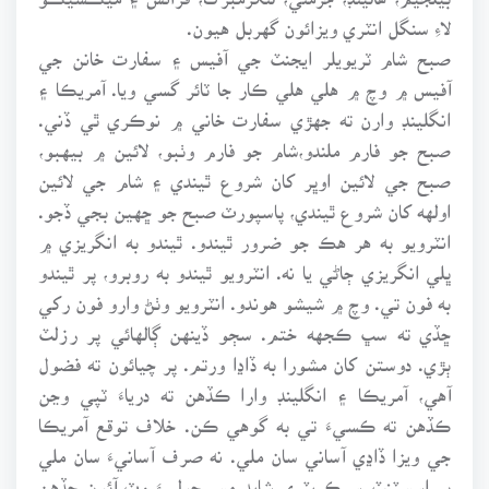
لاءِ سنگل انٽري ويزائون گهربل هيون.
صبح شام ٽريويلر ايجنٽ جي آفيس ۽ سفارت خانن جي
آفيس ۾ وچ ۾ هلي هلي ڪار جا ٽائر گسي ويا. آمريڪا ۽
انگلينڊ وارن ته جهڙي سفارت خاني ۾ نوڪري ٿي ڏني.
صبح جو فارم ملندو،شام جو فارم وٺبو، لائين ۾ بيهبو،
صبح جي لائين اوڀر کان شروع ٿيندي ۽ شام جي لائين
اولهه کان شروع ٿيندي، پاسپورٽ صبح جو ڇهين بجي ڏجو.
انٽرويو به هر هڪ جو ضرور ٿيندو. ٿيندو به انگريزي ۾
ڀلي انگريزي ڄاڻي يا نه. انٽرويو ٿيندو به روبرو، پر ٿيندو
به فون تي. وچ ۾ شيشو هوندو. انٽرويو وٺڻ وارو فون رکي
ڇڏي ته سڀ ڪجهه ختم. سڄو ڏينهن ڳالهائي پر رزلٽ
ٻڙي. دوستن کان مشورا به ڏاڍا ورتم. پر چيائون ته فضول
آهي، آمريڪا ۽ انگلينڊ وارا ڪڏهن ته درياءَ ٽپي وڃن
ڪڏهن ته ڪسيءَ تي به گوهي ڪن. خلاف توقع آمريڪا
جي ويزا ڏاڍي آساني سان ملي. نه صرف آسانيءَ سان ملي
پر اسسٽنٽ سيڪريٽري شايد مس جوليءَ وٽ آئون جڏهن