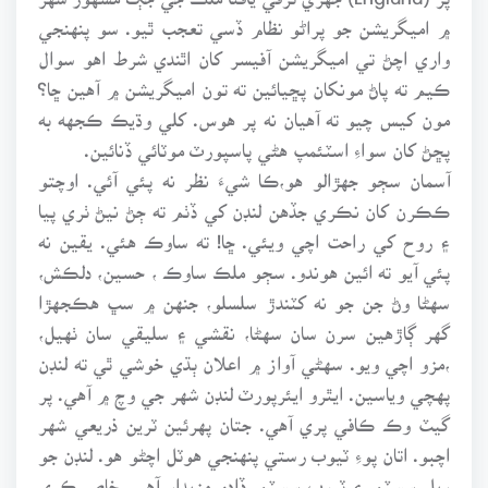
۾ اميگريشن جو پراڻو نظام ڏسي تعجب ٿيو. سو پنهنجي
واري اچڻ تي اميگريشن آفيسر کان اٿندي شرط اهو سوال
ڪيم ته پاڻ مونکان پڇيائين ته تون اميگريشن ۾ آهين ڇا؟
مون کيس چيو ته آهيان نه پر هوس. کلي وڌيڪ ڪجهه به
پڇڻ کان سواءِ اسٽئمپ هڻي پاسپورٽ موٽائي ڏنائين.
آسمان سڄو جهڙالو هو،ڪا شيءَ نظر نه پئي آئي. اوچتو
ڪڪرن کان نڪري جڏهن لنڊن کي ڏٺم ته ڄڻ نيڻ ٺري پيا
۽ روح کي راحت اچي ويئي. ڇا! ته ساوڪ هئي. يقين نه
پئي آيو ته ائين هوندو. سڄو ملڪ ساوڪ ، حسين، دلڪش،
سهڻا وڻ جن جو نه کٽندڙ سلسلو، جنهن ۾ سڀ هڪجهڙا
گهر ڳاڙهين سرن سان سهڻا، نقشي ۽ سليقي سان ٺهيل،
،مزو اچي ويو. سهڻي آواز ۾ اعلان ٻڌي خوشي ٿي ته لنڊن
پهچي وياسين. ايٿرو ايئرپورٽ لنڊن شهر جي وچ ۾ آهي. پر
گيٽ وڪ ڪافي پري آهي. جتان پهرئين ٽرين ذريعي شهر
اچبو. اتان پوءِ ٽيوب رستي پنهنجي هوٽل اچڻو هو. لنڊن جو
ريل سسٽم ۽ ٽيوب سسٽم ڏاڍو مزيدار آهي. خاص ڪري