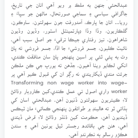
عبدالحئي جنهن به ملڪ ۾ ويو آهي اتان جي تاريخ،
جاگرافي سياسي ۽ سماجي صورتحال، ماڻهن جو سڀاءُ ۽
رويا... اتان جا پارڪ، آمدورفت جون سهولتون، ساوڪون،
گلڪاريون، وڏا وڏا ڊپارٽمينٽل اسٽور، وڏيون وڏيون
شاهراهون، تيز رفتاري جيڪا ترقيءَ جو اصل سبب آهي.
نائيٽ ڪلبون، جسم فروشيءَ جا اڏا، جسم فروشي ته پاڻ
وٽ به پئي ٿئي پر اسين پنهنجو پاڻ سان منافقت ڪندي،
انکي لڪايو ويٺا آهيون. جڏهن ته يورپ جي ڪن ملڪن
جرئت مندي ڏيکاريندي نه رڳو ان کي قبول ڪيو آهي پر
Transforming non wage worker into wage-
worker واري اصول تي عمل ڪندي،کين ڪاروبار وڌائڻ
لاءِ ڪيتريون سهولتون ڏنيون آهن. عبدالحئي اسان کي
ٻڌائي ٿو ته هالينڊ ۾ طوائفون پنهنجي ڪمائيءَ مان ٽيڪس
ڏينديون آهن، حڪومت کين ڌنڌو وڌائڻ لاءِ قرض ڏيندي
آهي. هنن جي باقائده رجسٽر ٿيل يونين آهي ۽ سندن
هڪڙو رسالو به نڪرندو آهي.