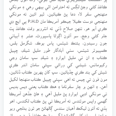
ڪاغذ کڻي وڃڻ لڳس ته احترامن اٿي بيهي رهي ۽ مونکي
منهنجي سفر لاءِ دعا پڻ ڪيائين. ٿيو ائين ته مونکي
منهنجي دوست ڪيلا جيڪو آمريڪا مان P.H.D پي ايڇ ڊي
ڪري آيو هو، تنهن صلاح ڏني ته انٽرويو وقت ڪاغذ پٽ
جام کڻي وڃج. سو آئون اڳوڻا پاسپورٽ، عشر ۽ آبياني
جون رسيدون، بئنڪ شيٽس، پاس بوڪ، شگرمل بلس،
ڪمپيوٽر شيٽس، سٺي آبادگار طور مليل شيلڊ، ڇپيل
ڪتاب ۽ ان تي مليل ايوارڊ ۽ شيلڊ سڀ سامان وڃي
رکيومانس، شيشي کي ورائي سڀئي سامان اندر ڪري
شيشِ کي بند ڪري ڇڏيائين. سڀ کان پهرين ڪتاب ڏٺائين.
مون فون تي چيس ته اهي سڀئي ڇپيل ڪتاب منهنجا لکيل
آهن. ۽ انهن ۾ چار سفرناما ۽ هڪ ڪتاب يعني ديس بديس
تي مونکي ادبي ايوارڊ پڻ مليل آهي ۽ هاڻ جڏهن آمريڪا
گهمي واپس موٽندس ته آمريڪا تي پڻ ڪتاب لکندس. اهو
ٻڌي ته آئون ليکڪ آهيان سندس ڳالهائڻ جو ٽون بدلجي ويو
۽ احترام سان کلي ڳالهائڻ لڳي. وڌيڪ ڪاغذ ڏسڻ ۽ سوال