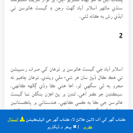
سنڌي ماڻهو اسلام آباد گهٽ وڃن ۽ گيسٽ هائوسن تي
ايڏي رش به ڪانه ٿئي.
2
اسلام آباد جي گيسٽ هائوسن ۾ توهان کي صرف رسيپشن
تي هڪ ڪال ڏيڻ سان هر شيءَ ملي ويندي. توهان چاهيو ته
مجرو به ٿي سگهي ٿو. اها هتي ڪا وڏي ڳالهه ڪانهي.
سيڪنڊن جو ڪم آهي. لنڊن ۾ پڻ اهڙن بنگلن نما گيسٽ
هائوسن جي ڪا به ڪمي ڪانهي. هندستاني ۾ پاڪستانين
جا اهڙا کوڙ گيسٽ هائوس آهن. جنهن ڪري ٻولي ۽ کاڌي
جو ڪوبه مسئلو ڪونه ٿئي. انهن گيسٽ هائوسن جا مالڪ
ڪتاب گهر کي آف لائين ھلائڻ لاءِ ڪتاب گهر جي ائپليڪيشن
انسٽال
پاڪستاني ۽ هندستاني هئڻ ڪري توهان جي گهمڻ ۽
ڪريو
| ✖ ٻيھر نہ ڏيکاريو