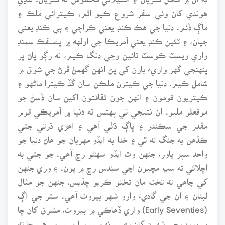
هوندي کان وٺي سفر شروع ڪيو اٿم، ڪيترائي ملڪ ۽
ماڳ ڏٺم. دنيا جي هڪ ڪنڊ يعني ڪراچي ۽ ٻي ڪنڊ يعني
جپان، ۽ ٽئين ڪنڊ يعني آمريڪا جي اولهه ۾ پئسفڪ سمنڊ
واري ويسٽ ڪوسٽ تائين وڃي دنگ ڪيم، نه رڳو پاڻ پر
پنهنجي گهر واريءَ ٻارن کي پڻ انهن گهمڻ ڦرڻ جي شوق ۾
شامل ڪيم. دنيا جي ڪيترن ملڪن سان گڏ ڪيترا ماڻهو ۽
ڪيتريون قومون ۽ انهن جون ثقافتون اکين سان ڏسڻ جو
موقعلو مليو. ان نتيجي تي پهتس ته دنيا ۾ آمريڪي قوم
مقدر جي سڪندر ۽ ڀاڳ ڌڻي آهي ۽ اهڙي ڌرتي جتي
ڪڏهن به جنگ نه ٿي ۽ خدا به ايڏو مهربان جو هاڻ دنيا جو
واحد سپر پاور، جنهن وٽ ايڏو سهڻو رڇ آهي. جو جتي به
اڇلائي ته سڀ مڇيون اچي سندس رڇ ۾ پون. ۽ وري جنهن
کي چاهي ته تخت مان تختو ڪريو ڇڏيس. جنهن جو مثال
لبنان ۽ ان جي گاديءَ وارو شهر بيروت آهي. ستر جي اڳ
(Early Seventies) واري ڏهاڪي ۾ بيروت، مشرق کان ڇا
پر يورپ جي شهرن کان پڻ سونهن سوڀيا ۾ سرس هو. ڇا ته