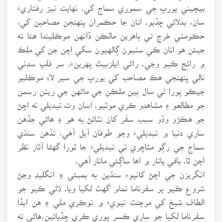
بيچيني يورپ جي سموري سماج کي، نهايت تيز رفتاريءَ
سان، بدلائي ڇڏيو. اتان جا حڪمران پنهنجن مصاحبن کي،
حڪومتي خرچ تي ٻاهرين مالڪن ڏانهن موڪليندا هئا ته
جيئن هو اتان ڪي سٺيون ڳالهيون سکي اچن جن کي ملڪ
۾ رائج ڪيو وڃي. راڻي ايلزبيٿ پهرينءَ، سر فلپ سڊني
نالي پنهنجي هڪ مصاحب کي يورپ جي سير لاءِ موڪليو
جيڪو پورا ٽي سال ٻين ملڪن جي ماڻهن جي ريتن رسمن
جو مطالعو ۽ مشاهدو ڪري موٽيو. اسان وٽ تبديلي نه اچڻ
جو هڪڙو وڏو سبب سفر کان نٽائڻ به هو ۽ هاڻي جڏهن
ساري دنيا ۾ تبديليءَ وجو طوفان آيل آهي، تڏهن سنڌي
سماج جي رڳو مٿاڇري تي تبديليءَ جا ٿورا گهڻا آثار نظر
اچن ٿا. باقي پاتار ۾ اها ساڳئي ماٺار آهي.
انگريزن جي اچڻ کانپوءِ سنڌين به بمبئي ۽ انگليڊ وڃڻ
شروع ڪيو پر سفرناما تمام گهٽ لکيا ويا. ڌڻي ڪيو جو
الطاف شيخ کي مرچنٽ نيويءَ ۾ نوڪري ملي ۽ هن ايڏا
سفرناما لکيا جو ساري ڪسر پوري ڪري ڇڏيائين.هاڻي ته