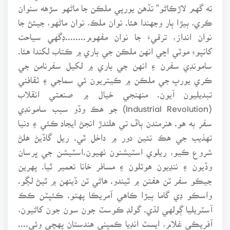
ته گهم لاڙڪاڻو“ تڏهن يورپي ملڪن جا ماڻهو سڙهه سنوان
ڪري، ٻيڙا ٻار وجهندا هئا. نوان ملڪ، نوان ماڻهو، جيئڻ جا
نوان انداز، ترقيءَ جا نوان مفهوم........ڊگهي سياحت
کانپوءِ موٽي اچي انهن ملڪن جي باري ۾ ڪتاب لکندا هئا.
سامونڊي سفرن ۽ انهن جي باري ۾ لکيل سفرنامن جي
ڪري يورپ جي ملڪن ۾ ڪيتريون ئي سماجي ۽ ثقافني
تبديليون آيون. منهنجي خيال ۾ صنعتي انقلاب
(Industrial Revolution) جو هڪ وڏو سبب سامونڊي
سفر به هو. هنرمندن ٻاڦ تي هلندڙ انجڻ ايجاد ڪئي ۽ دنيا
تهذيب جي هڪ نئين دور ۾ داخل ٿي. ريل گاڏيڻ هلڻ
شروع ڪيو، ريلوي اسٽيشنون ٺهيون.اسٽيشن جي ڀرسان
وڏيون ۽ ننڍيون هوٽلون ۽ مسافر خانا تعمير ٿيا. پهرين
جيڪو سفر ٽن هفتن ۾ ٿيندو. هاڻي ٽن ڏينهن ۾ ٿيڻ لڳو.
واسڪو ڊي گاما ٻيڙا ڪاهي آمريڪا پهتو. ڪئپٽن ڪڪ
آسٽريليا ڳولهي لڌي. گولڊ ڪوسٽ جون سون جون کاڻيون،
آفريڪي غلام، ايسٽ انڊيا ڪمپني هندستان پهچي وئي....