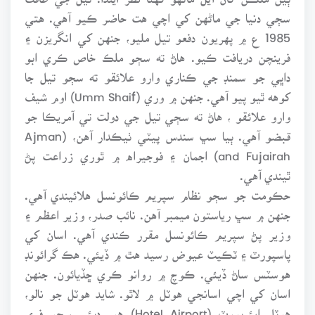
سڄي دنيا جي ماڻهن کي اچي هت حاضر ڪيو آهي. هتي
1985 ع ۾ پهريون دفعو تيل مليو، جنهن کي انگريزن ۽
فرينچن دريافت ڪيو. هاڻ ته سڄو ملڪ خاص ڪري ابو
داڀي جو سمنڊ جي ڪناري وارو علائقو ته سڄو تيل جا
کوهه ٿيو پيو آهي. جنهن ۾ وري (Umm Shaif) اوم شيف
وارو علائقو ، هاڻ ته سڄي تيل جي دولت تي آمريڪا جو
قبضو آهي. ٻيا سڀ سندس پيٽي ٺيڪدار آهن، (Ajman
and Fujairah) اجمان ۽ فوجيراه ۾ ٿوري زراعت پڻ
ٿيندي آهي.
حڪومت جو سڄو نظام سپريم ڪائونسل هلائيندي آهي.
جنهن ۾ سڀ رياستون ميمبر آهن. نائب صدر، وزير اعظم ۽
وزير پڻ سپريم ڪائونسل مقرر ڪندي آهي. اسان کي
پاسپورٽ ۽ ٽڪيٽ عيوض رسيد هٿ ۾ ڏيئي. هڪ گرائونڊ
هوسٽس ساڻ ڏيئي. ڪوچ ۾ روانو ڪري ڇڏيائون. جنهن
اسان کي اچي اسانجي هوٽل ۾ لاٿو. شايد هوٽل جو نالو،
هوٽل ايئرپورٽ (Hotel Airport) هو. دبئي سڄو فري