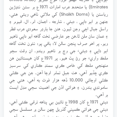
Emirates) يا متحده عرب امارات 1971ع ۾ ستن ننڍڙين
رياستن يا (Shaikh Doms) کي ملائي ٺاهي ويئي هئي.
جنهن ۾ ابو داڀي ، دبئي ، شارجه ، اجمان، ام، ال، قيوم ۽
راسل جبال اچي وڃن ٿيون. هنن جا بارڊر سعودي عرب قطر
۽ عمان سان ملن ٿا.هن جو عارضي تخت گاهه ابو داڀي ٺاهيو
ويو. پر اهو صرف پنجن سالن لاءِ باقي پوءِ نئون تخت گاهه
ابو داڀي ۽ دبئيءَ جي وچ ۾ ٺاهيو ويندو. ان وقت سڄو
ملڪ واريءَ جو رڻ پٽ هيو. پر 1971ع کان هيستائين هن
منهنجي ملڪ کي خاص ڪري سمنڊ ڪناري کي سرسبز
ڪري ڇڏيو آهي. هت جبل تمام اوچا آهن. جن جي ڪٿي
ڪٿي اوچائي 10.000 ڏهه هزار فوٽ به آهي. هتي جي
سامونڊي بندرن، ۽ هوائي اڏن جي اهميت سڄي مڊل ايسٽ
۾ آهي.
دبئي 1971ع کان 1998ع تائين بي پناهه ترقي ڪئي آهي.
دبئي جي هوائي ڪمپني گذريل ڇهن سالن ۾ مسلسل سڄي
دنيا جي هوائي ڪمپنين ۾ پهريون نمبر اچي رهي آهي.