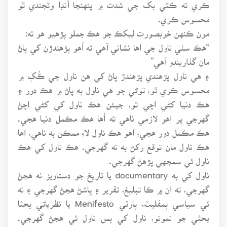
ڪري ته ڪٿي بک جي شدت ۾ پنهنجا آنڊا وٽجندي ٿو
محسوس ڪري.
مون ڪنهن خوبصورت ليکڪ جو هڪ جملو پڙهيو هو ته:
“هڪ سٺي ناول جي اها نشاني آهي ته اُهو پڙهندڙن کي پاڻ
مان گذاريندو آهي”
۽ هي ناول پڙهندي پڙهندڙ پاڻ کي هن ناول جي ڪُکِ ۾
محسوس ڪري ٿو، توڻي جو هي ناول به پاڻ ۾ هڪ دور ۽
هڪ دنيا کڻي اچي ٿو، جيئن هڪ ناول کي کڻي اچڻ
گهرجي پر اهو لازمي ناهي ته اُها هڪ مڪمل دنيا هجي.
هڪ مڪمل دور هجي، اهو هڪ ناول لاءِ ممڪن به ناهي، اها
هڪ ناول مان توقع رکڻ به نه گهرجي. هڪ ناول کي هڪ
ناول ئي سمجهي پڙهڻ گهرجي.
ناول کي به documentary يا تاريخ جو دستاويز نه هجڻ
گهرجي، ته ان ۾ ڪا تبليغ، تقرير ۽ ڀاشڻ هجڻ گهرجي ۽ نه
ئي سياسي پمفليٽ، پارٽي Menifesto يا نظرياتي بحثا
بحثي جو نمونو، ناول کي بس ناول ئي هجڻ گهرجي.