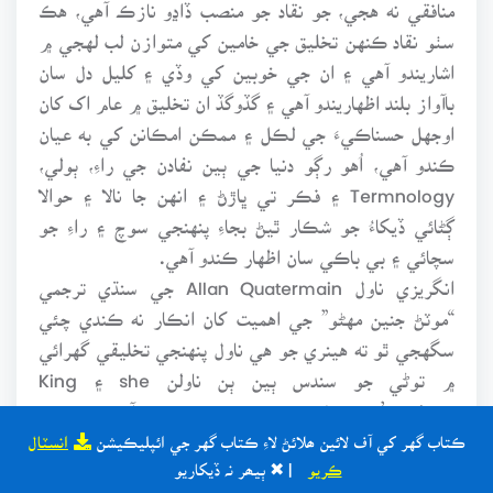
منافقي نه هجي، جو نقاد جو منصب ڏاڍو نازڪ آهي، هڪ
سٺو نقاد ڪنهن تخليق جي خامين کي متوازن لب لهجي ۾
اشاريندو آهي ۽ ان جي خوبين کي وڏي ۽ کليل دل سان
باآواز بلند اظهاريندو آهي ۽ گڏوگڏ ان تخليق ۾ عام اک کان
اوجهل حسناڪيءَ جي لڪل ۽ ممڪن امڪانن کي به عيان
ڪندو آهي، اُهو رڳو دنيا جي ٻين نفادن جي راءِ، ٻولي،
Termnology ۽ فڪر تي ڀاڙڻ ۽ انهن جا نالا ۽ حوالا
ڳڻائي ڏيکاءُ جو شڪار ٿيڻ بجاءِ پنهنجي سوچ ۽ راءِ جو
سچائي ۽ بي باڪي سان اظهار ڪندو آهي.
انگريزي ناول Allan Quatermain جي سنڌي ترجمي
“موٽڻ جنين مهڻو” جي اهميت کان انڪار نه ڪندي چئي
سگهجي ٿو ته هينري جو هي ناول پنهنجي تخليقي گهرائي
۾ توڻي جو سندس ٻين ٻن ناولن she ۽ King
soloman’s mines جي جوڙ جو ته خير نه آهي پر پوءِ به
پڙهندڙ کي پاڻ ۾ گم ڪرڻ جي ڀرپور صلاحيت رکي ٿو.
ڪتاب گهر کي آف لائين ھلائڻ لاءِ ڪتاب گهر جي ائپليڪيشن
انسٽال
ڪريو
| ✖ ٻيھر نہ ڏيکاريو
حد کان وڌيڪ مهم جو ئي ڊرامائيت ۽ طوالت توڻي جو ناول