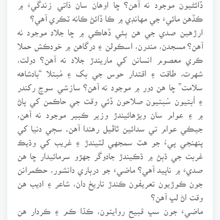
ڏائڻيون موجود نه آهن؟ ڇا اوهان سان ذاتي زندگيءَ ۾
ڪڏهن مائيءَ جي مهانڊي ۾ ڪا ڏائڻ ڪانه ٽڪري آهي؟
ارڙهين صدي جي هن ٻئي ڏهاڪي ۾ ڇا جلاد موجود نه
آهن؟ مسجدن، مندرن، اسڪولن ۽ درگاهن ۾ خودڪش حملا
ڪري معصوم انسانن کي ماريندڙ جلاد نه آهن؟ دولت،
شهرت، طاقت ۽ اقتدار حوس جي بک ۽ مُبتلا “بادشاهه
سلامت” ڇا هن دور ۾ موجود نه آهن؟ سازشي سوچ رکندر
۽ اُبتيون سُبتيون صلاحون ڏئي وقت جي حاڪمن کي پاڻ
۾ ۽ عوام سان ويڙهائيندڙ وزير ڪبير موجود نه آهن،
جيڪي عوام تي سدائين ٿاڦيل رهندا آهن. سڄي دنيا کي
پنهنجي پيءُ جو هٽ سمجهي لٽيندڙ ۽ غريب کي وڌيڪ
غربت جي ڌٻڻ ۾ ڌڪيندڙ جادوگر جهڙو سرمائيدار ڇا هن
صديءَ ۾ ناپيد آهي؟ ماضيءَ جو درٻاري دانشور، حڪمرانن
جون ڪوڙيون تعريفون ڪندڙ تاريخ دان، شاعر ۽ اديب هن
وقت اڻ لڀ آهن؟
ماضيءَ جون سڀ قبيح روايتون، ڪڌا ڪم ۽ ڪردار هن