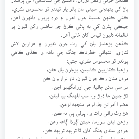
پاڻ کي پنهنجي سيني مان ڀالو پار ٿيندو ٿو محسوس ڪري.
ڪٿي ڪنهن حسينا جون آهون ۽ درد ڀريون دانهون آهن،
جيڪي پٿرن کي به پاڻي ڪرڻ جو ساهس رکن ٿيون پر
ظالمانه دليون قياس کان خالي آهن.
ڪڏهن پڙهندڙ پاڻ کي رت جون نديون ۽ هزارين لاش
لتاڙي، انتهائي خطرناڪ جنگ جي باهه ۾ ڪڏي ڪاهي
پوندو ٿو محسوس ڪري. جتي:
وڙهيا ڪٽاريين ڪاتيين، بڙڇُون ڀال هڻن،
مردن مٿان رڪ جون ٿيون، تاوَ تراريون ڪن
مر سي مائن ڄائيا، جي اورانگهيو اچن،
ڌڙ جنين جا ڌوڙ ۾، سڀ للهنگ پيا ليٽن،
عضوا اُمرائن جا، لوهُو منجهه لڙهن،
هڻ وٺ وائي وات ۾، ٻولي ٻي نه ڪن،
وڙهن ايئن سورما، جيئن ڳوڌا ڳاهه وهن،
جوڌي سندي جنگ کان، ٿا توبهه توبهه ڪن.
جهڙو نظارو آهي، جتان بچي نڪرڻ جي خوشيءَ جا کيپ