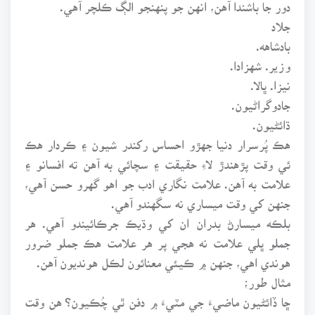
دور جا باشندا آهن، انهن جو پنهنجو الڳ ڪلچر آهي.
جلاد
بادشاهه.
وزير. شهزادا.
نيزا. ڀالا.
جادوگراڻيون.
ڌائڻيون.
هڪ پُرسرار دنيا جهڙو احساس رکندر شيون ۽ ڪردار هڪ
ئي وقت پڙهندڙ لاءِ حقيقت ۽ سچائي به آهن ته افسانو ۽
علامت به آهن. علامت نگاري ادب جو اهو گهرو حسن آهي،
جنهن کي وقت ميساري نه سگهندو آهي.
بلڪه ميسارڻ بدران ان کي وڌيڪ جرڪائيندو آهي. هر
جملو ڀلي علامت نه هجي پر هر علامت هڪ جملو ضرور
هوندي اهي، جنهن ۾ ڪيئي معنائون لڪل هونديون آهن.
مثال طور؛
ڇا ڏائڻيون ماضيءَ جي مٽيءَ ۾ دفن ٿي چُڪيون؟ هن وقت