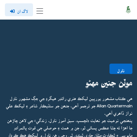
لاگ ان
ناول
موٽڻ جنين مهڻو
ھي ڪتاب مشھور يورپين ليکڪ هنري رائڊر هيگرڊ جي جڳ مشهور ناول
Allan Quartermain جو ترجمو آھي، جنھن جو سنڌيڪار شاعر ۽ ليکڪ علي
نواز ڏاھري آھي.
پنھنجي نوعيت جو نھايت دلچسپ، سبق آموز ناول، زندگيءَ جي لاهن چاڙهن
جا اهڙا ته چٽا عڪس پسائي ٿو، جن ۾ همت ۽ حوصلي جي قوت پاڻمرادو
مايوسي ۽ ٿڪاوٽ مٿان حاوي ٿيندي ٿي وڃي، هن ناول ۾ ليکڪ هڪ ڪردار