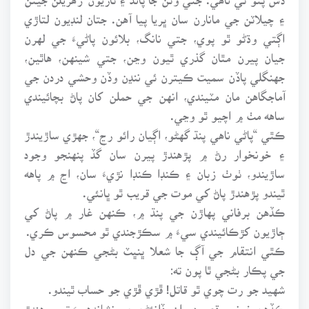
۽ چيلاٽن جي مانارن سان ڀريا پيا آهن. جتان لنڊيون لتاڙي
اڳتي وڌڻو ٿو پوي، جتي نانگ، بلائون پاڻيءَ جي لهرن
جيان پيرن مٿان گذري ٿيون وڃن، جتي شينهن، هاٿين،
جهنگلي پاڏن سميت ڪيترن ئي ننڍن وڏن وحشي دردن جي
آماجگاهن مان مٽيندي، انهن جي حملن کان پاڻ بچائيندي
ساهه مٺ ۾ اچيو ٿو وڃي.
ڪٿي “پاڻي ناهي پنڌ گهڻو، اڳيان رائو رڃ“، جهڙي ساڙيندڙ
۽ خونخوار رڻ ۾ پڙهندڙ پيرن سان گڏ پنهنجو وجود
ساڙيندو، ٺوٺ زبان ۽ ڪنڊا ڪنڊا نڙيءَ سان، اڃ ۾ پاهه
ٿيندو پڙهندڙ پاڻ کي موت جي قريب ٿو ڀانئي.
ڪڏهن برفاني پهاڙن جي پنڌ ۾، ڪنهن غار ۾ پاڻ کي
ڄاڙيون کڙڪائيندي سيءَ ۾ سڪڙجندي ٿو محسوس ڪري.
ڪٿي انتقام جي آڳ جا شعلا ڀنڀٽ بڻجي ڪنهن جي دل
جي پڪار بڻجي ٿا پون ته:
شهيد جو رت چوي ٿو قاتل! ڦڙي ڦڙي جو حساب ٿيندو.
ڪڏهن خوني رقص دوران، ڏانئڻن جي نشاندهيءَ تي پرهندڙ