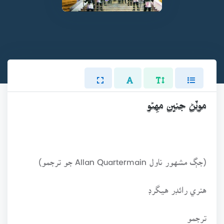
موٽڻ جنين مهِڻو
(جڳ مشهور ناول Allan Quartermain جو ترجمو)
هنري رائڊر هيگرڊ
ترجمو