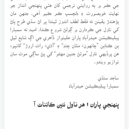
جي ڪم ۾ به روايتي ترجمي کان هٽي پنهنجي انداز جو
نهايت خوبصورت ۽ دلچسپ ڪم ڪيو آهي، جنهن مان
پڙهندڙ يقينن نه فقط لطف اندوز ٿيندا پر اڻ سڌي طرح پاڻ
کي ناول جي ڪردارن ۾ ڳولڻ شروع ڪندا، اميد ته سمبارا
پبليڪيشن حيدرآباد پاران علينواز ڏاهري جي اڳ شايع ٿيل
ٻن ڪتابن ”چانهونءَ مٿان چنڊ“ ۽ ”آڌيءَ رات اروڙ“ کانپوءِ
هن پرڏيهي ناول ”موٽڻ جنين مهڻو“ کي پڻ ساڳي موٽ سان
نوازيو ويندو.
ساجد سنڌي
سمبارا پبليڪيشن حيدرآباد
پنهنجي پاران : هر ناول نئين ڪائنات آ