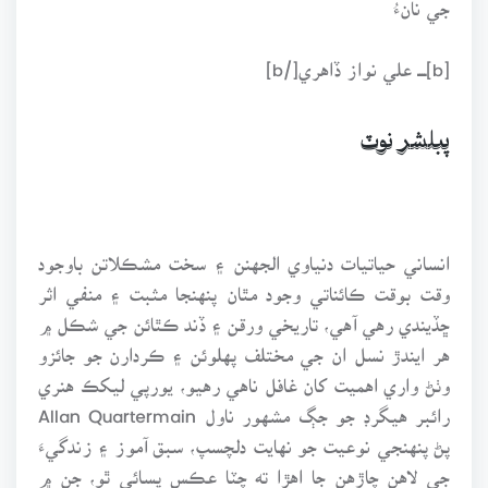
[b]ــــ علي نواز ڏاهري[/b]
پبلشر نوٽ
انساني حياتيات دنياوي الجهنن ۽ سخت مشڪلاتن باوجود
وقت بوقت ڪائناتي وجود مٿان پنهنجا مثبت ۽ منفي اثر
ڇڏيندي رهي آهي، تاريخي ورقن ۽ ڏند ڪٿائن جي شڪل ۾
هر ايندڙ نسل ان جي مختلف پهلوئن ۽ ڪردارن جو جائزو
وٺڻ واري اهميت کان غافل ناهي رهيو، يورپي ليکڪ هنري
رائبر هيگرڊ جو جڳ مشهور ناول Allan Quartermain
پڻ پنهنجي نوعيت جو نهايت دلچسپ، سبق آموز ۽ زندگيءَ
جي لاهن چاڙهن جا اهڙا ته چٽا عڪس پسائي ٿو، جن ۾