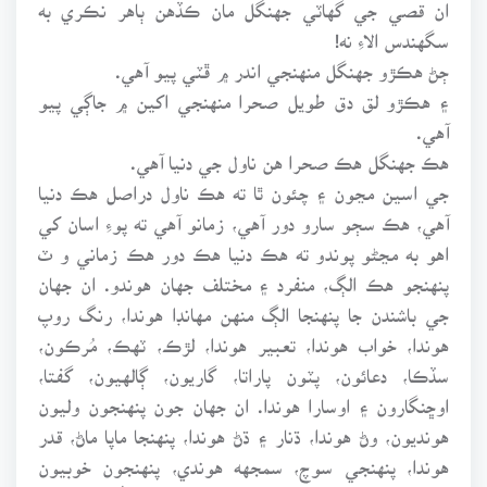
ان قصي جي گهاٽي جهنگل مان ڪڏهن ٻاهر نڪري به
سگهندس الاءِ نه!
ڄڻ هڪڙو جهنگل منهنجي اندر ۾ ڦٽي پيو آهي.
۽ هڪڙو لق دق طويل صحرا منهنجي اکين ۾ جاڳي پيو
آهي.
هڪ جهنگل هڪ صحرا هن ناول جي دنيا آهي.
جي اسين مڃون ۽ چئون ٿا ته هڪ ناول دراصل هڪ دنيا
آهي، هڪ سڄو سارو دور آهي، زمانو آهي ته پوءِ اسان کي
اهو به مڃڻو پوندو ته هڪ دنيا هڪ دور هڪ زماني و ٽ
پنهنجو هڪ الڳ، منفرد ۽ مختلف جهان هوندو. ان جهان
جي باشندن جا پنهنجا الڳ منهن مهانڊا هوندا، رنگ روپ
هوندا، خواب هوندا، تعبير هوندا، لڙڪ، ٽهڪ، مُرڪون،
سڏڪا، دعائون، پٽون پاراتا، گاريون، ڳالهيون، گفتا،
اوڇنگارون ۽ اوسارا هوندا. ان جهان جون پنهنجون وليون
هونديون، وڻ هوندا، ڌنار ۽ ڌڻ هوندا، پنهنجا ماپا ماڻ، قدر
هوندا، پنهنجي سوچ، سمجهه هوندي، پنهنجون خوبيون