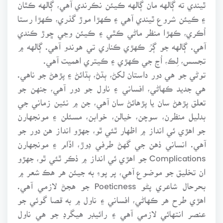
ٿيندي ته ڳالهه مان ڳالهه ڪيئن نڪرندي آهي، ڳالهه ڪٿان
۽ ڪيئن شروع ٿيندي آهي ۽ ڪهڙا موڙ گذري، ڪهڙا رستا
اُڪري، ڪهڙا منظر ماڻي ڪٿي ۽ ڪيئن وڃي ڇوڙ ڪندي
آهي. ڳالهه جو ڳرُ ڪهڙي ڪناري تي هوندو آهي. ڳالهه ۾
تجسس، لِڪ، اُڃ جي ڪهڙي ۽ ڪيتري اهميت آهي.
توڻي جو هي دور داستان لکڻ، ٻڌڻ، ٻڌائڻ ۽ پڙهڻ جو ناهي.
هي جديد ڪهاڻي، افساني ۽ ناول جو دور آهي، جنهن جو
تعلق پڙهڻ سان يا پڙهائڻ سان آهي، جن ۾ نئين زماني جي
بدليل منظرن، سوچن، خيالن، خوابن، مسئلن ۽ مونجهارن
جو اهڙي ئي انداز ۾ اظهار ٿئي ٿو، جهڙو انداز هن دور جو
آهي. انساني ذهن جي گهڻ طرفي ڊوڙ، اڏام ۽ مونجهارن
Complications جو اهڙي ئي انداز ۾ ذڪر ٿئي ٿو، جهڙو
ان تخليق جو موضوع آهي، پر پوءِ به جيئن هر هڪ شعر ۾
بحرحال شاعري پڻو Poeticness جو هجڻ لازمي آهي.
اهڙي طرح هر ڪهاڻي، افساني ۽ ناول ۾ به قصا گوئي جو
عنصر انتهائي لازمي آهي ۽ رائيڊر هيگرڊ جو هي ناول