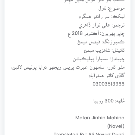
موضوع: ناول
ليکڪ: سر رائڊر هيگرڊ
ترجمو: علي نواز ڏاهري
ڇاپو پهريون: آڪٽوبر 2018ع
ڪمپوزنگ: فيصل ميمڻ
ٽائيٽل: شاهزيب ميمڻ
ڇپيندڙ: سمبارا پبليڪيشن
مٺو ٽاور، سامهون عبرت پريس ويجهو دوابا پوليس لائين،
گاڏي کاتو حيدرآباد
03003513966
مُلهه: 300 روپيا
Motan Jinhin Mahino
(Novel)
Translated By: Ali Nawaz Dahri