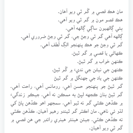
مان هڪ قصي ۾ گُم ٿي ويو آهان.
هڪ قصو مون ۾ گم ٿي ويو آهي.
ٻئي ڳالهيون ساڳي ڳالهه آهي.
ڳالهه آهي گم ٿي وڃڻ جي، گم ٿي وڃڻ ضروري آهي.
گم ٿي وڃڻ جو هڪ پنهنجو الڳ لُطف آهي.
ڪهاڻي يا قصي ۾ گم ٿيڻ.
ڪنهن خواب ۾ گم ٿيڻ.
ڪنهن جي نيڻن جي نديءَ ۾ گُم ٿيڻ.
ڪنهن جي ياد جي جهنگل ۾ گم ٿيڻ
گم ٿيڻ جو پنهنجو حسن آهي، رومانس آهي، راحت آهي.
گم ٿيڻ بنان ڪجهه لڀڻ به ممڪن نه آهي، جيڪو زندگيءَ
۾ ڪڏهن ڪٿي گم نه ٿيو آهي، سمجهو اهو ڪڏهن پاڻ کي
لڌو ئي ناهي. مان اڪثر گم ٿيندو رهيو آهيان، ڪڏهن ڪٿي
ته ڪڏهن ڪٿي. جيئن هينئر هينري رائڊر جي هن قصي ۾
گم ٿي ويو آهيان.