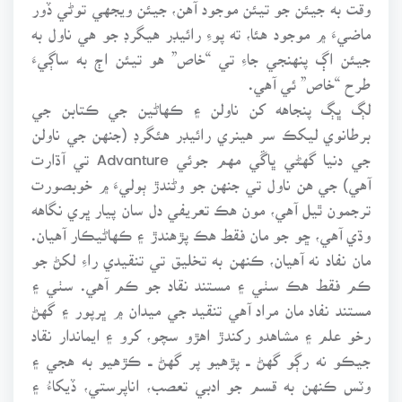
وقت به جيئن جو تيئن موجود آهن، جيئن ويجهي توڻي ڏور
ماضيءَ ۾ موجود هئا، ته پوءِ رائيڊر هيگرڊ جو هي ناول به
جيئن اڳ پنهنجي جاءِ تي “خاص” هو تيئن اڄ به ساڳيءَ
طرح “خاص” ئي آهي.
لڳ ڀڳ پنجاهه کن ناولن ۽ ڪهاڻين جي ڪتابن جي
برطانوي ليکڪ سر هينري رائيڊر هئگرڊ (جنهن جي ناولن
جي دنيا گهڻي ڀاڱي مهم جوئي Advanture تي آڌارت
آهي) جي هن ناول تي جنهن جو وڻندڙ ٻوليءَ ۾ خوبصورت
ترجمون ٿيل آهي، مون هڪ تعريفي دل سان پيار ڀري نگاهه
وڌي آهي، ڇو جو مان فقط هڪ پڙهندڙ ۽ ڪهاڻيڪار آهيان.
مان نفاد نه آهيان، ڪنهن به تخليق تي تنقيدي راءِ لکڻ جو
ڪم فقط هڪ سٺي ۽ مستند نقاد جو ڪم آهي. سٺي ۽
مستند نفاد مان مراد آهي تنقيد جي ميدان ۾ ڀرپور ۽ گهڻ
رخو علم ۽ مشاهدو رکندڙ اهڙو سچو، کرو ۽ ايماندار نقاد
جيڪو نه رڳو گهڻ ــ پڙهيو پر گهڻ ــ ڪڙهيو به هجي ۽
وٽس ڪنهن به قسم جو ادبي تعصب، اناپرستي، ڏيکاءُ ۽