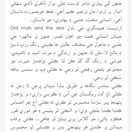
جنهن کي پياري شاعر دوست علي نواز ڏاهري ڏاڍي سهڻي
انداز ۾ اردوءَ مان ترجمو ڪيو آهي، هڪ خوبصورت داستان
آهي، انساني محنت، جذبي ۽ بهادريءَ جو داستان.
ارنيسٽ هيمنگوي جي ناول Old man and the sea
جيئان انساني همٿ جو اهڙو قصو، جنهن ۾ ماڻهوءَ جي
جذبي ۽ ماحول جي مختلف حالتن جا ڪيئي رنگ روپ ڏسڻ
۽ ماڻڻ لاءِ ملن ٿا، جنهن ۾ زندگي ۽ موت، اميد ۽ نااميدي،
خوشي ۽ رنگ گڏ گڏ هلن ٿا. ڪٿي پڙهندڙ حيرت جو
مجموعو بڻجي رهجي ٿو وڃي ته ڪٿي ڊپ ۾ سندس ساهه
سُڪي ٿو وڃي.
ڪٿي سندس نگاهه ۾ طويل ساوا ميدان ڀرجي ٿا وڃن ته
ڪٿي اڻ کٽ ريگستان جي اُس ۽ ڪوسي واريءَ ۾ پڙهندڙ
پنهنجا پير سڙندا محسوس ٿو ڪري ته ڪٿي اُڃ جو احساس
ڪنڊا ڪنڊا بڻجي نڙيءَ ۾ اٽڪي ٿو پئيس ۽ هو فوري طور
هڪڙو پاڻيءَ جو گلاس ڀري پيئڻ ٿو چاهي... ڪٿي برفاب
ميدانن ۾ هلندي هو پنهنجي بدن ۾ ڪنبڻي ٿو محسوس