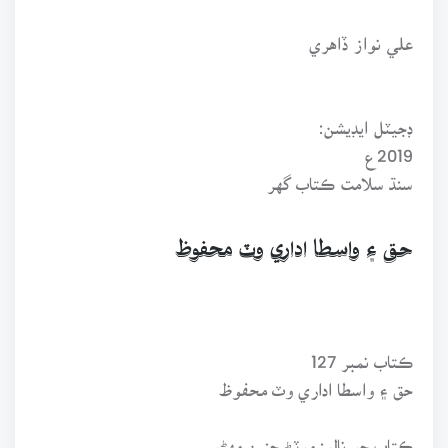
علي نواز ڏاهري
ڊجيٽل ايڊيشن:
2019ع
سنڌ سلامت ڪتاب گهر
حق ۽ واسطا اداري وٽ محفوظ
ڪتاب نمبر 127
حق ۽ واسطا اداري وٽ محفوظ
ڪتاب جو نالو: موٽڻ جنين مهِڻو