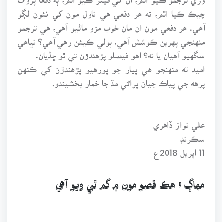
چيڪ ڪيا اٿم، ته هر دفعي هي ناول مون کي نئون لڳو
آهي. هر دفعي مون ان مان خوب مزو ماڻيو آهي، هي ترجمو
منهنجي پهرين ڪوشش آهي، ٻولي ڪيئن رهي آهي؟ نڀاهي
سگهيو آهيان يا نه؟ اهو فيصلو پڙهندڙن تي ٿو ڇڏيان.
اميد ته منهنجو هي پيار جو پورهيو پڙهندڙن کي ڪنهن
پرهه جي پياڪ جيان پراڻي مڌ جا خمار بخشيندو.
علي نواز ڏاهري
سڪرنڊ
11 اپريل 2018ع
مهاڳ : هڪ قصو مون ۾ گم ٿي ويو آهي