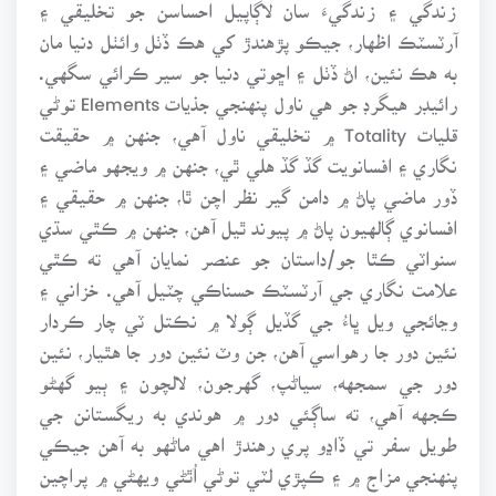
زندگي ۽ زندگيءَ سان لاڳاپيل احساسن جو تخليقي ۽
آرٽسٽڪ اظهار، جيڪو پڙهندڙ کي هڪ ڏٺل وائٺل دنيا مان
به هڪ نئين، اڻ ڏٺل ۽ اڇوتي دنيا جو سير ڪرائي سگهي.
رائيڊر هيگرڊ جو هي ناول پنهنجي جذيات Elements توڻي
قليات Totality ۾ تخليقي ناول آهي، جنهن ۾ حقيقت
نگاري ۽ افسانويت گڏ گڏ هلي ٿي، جنهن ۾ ويجهو ماضي ۽
ڏور ماضي پاڻ ۾ دامن گير نظر اچن ٿا، جنهن ۾ حقيقي ۽
افسانوي ڳالهيون پاڻ ۾ پيوند ٿيل آهن، جنهن ۾ ڪٿي سڌي
سنواٽي ڪٿا جو/داستان جو عنصر نمايان آهي ته ڪٿي
علامت نگاري جي آرٽسٽڪ حسناڪي چٽيل آهي. خزاني ۽
وڃائجي ويل ڀاءُ جي گڏيل ڳولا ۾ نڪتل ٽي چار ڪردار
نئين دور جا رهواسي آهن، جن وٽ نئين دور جا هٿيار، نئين
دور جي سمجهه، سياڻپ، گهرجون، لالچون ۽ ٻيو گهڻو
ڪجهه آهي، ته ساڳئي دور ۾ هوندي به ريگستانن جي
طويل سفر تي ڏاڍو پري رهندڙ اهي ماڻهو به آهن جيڪي
پنهنجي مزاج ۾ ۽ ڪپڙي لٽي توڻي اُٿڻي ويهڻي ۾ پراچين