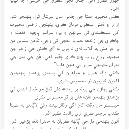
آهن.
ڪٿي محبوبا ممتا جي جذبي سان سرشار ٿي، پنهنجو ننڊ،
آرام ۽ ذهني سڪون قربان ڪري، پنهنجي زخمي محبوب
کي سيڪيندي ٿي سونهن ۽ پوءِ سراسر ٻاجهه، خدمت ۽
چاڪري جي زندهه تصوير بڻجي ٿي وڃي. تڏهن سندس من
۾ خواهش جا گلاب ٽڙي ٿا پون ته “اي ڪاش اهي زخم جن
منهنجو روح روت ڇاڻ ڪري ڇڏيو آهي. هُن جي بدن جي
بدران منهنجي سرير تي هجن ها...!”.
ڪٿي ڍڳ هيرن ۽ جواهرن کي پسندي پڙهندڙ پنهنجون
اکيون کيريون ٿو محسوس ڪري.
ڪٿي پهاڙن جي پيٽ ۾ زندهه دفن ٿيڻ جو خيال ايندي ئي
پڙهندڙ پنهنجو هانءُ هٿن ۾ ٿو محسوس ڪري.
حيسڪو مان وقت کان اڳي رٽائرمينٽ وٺي لاڳيتو ٻه مهينا
ڪتاب ترجمو ڪري، ري رائيٽ ڪيو اٿم.
آئون پنهنجي دل جي ڳالهه ڪريان ته جيترا دفعا پڙهيو اٿم،
وري ترجمو ڪيو اٿم، ان کي فيئر ڪيو اٿم، ٻه دفعا پروف