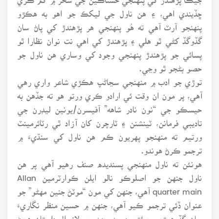
ڇڏيندي اهي، ۽ هن ناول جي ليکڪ جو اهو به هڪڙو
پنهنجو آرٽ آهي ته هُو پنهنجي هر پڙهندڙ کي پاڻ سان
گڏوگڏ کڻي ٿو هلي ۽ پڙهندڙ کي اهي نت نوان نظارا ٿو
پسائي جو پڙهندڙ پنهنجي وجود کي وساري هن ناول جو
حصو بڻجو ٿو وڃي.
توڙي جو ادب ۾ منهنجي سڃاڻپ هڪڙي شاعر واري رهي
آهي، پر مون ان وقت ئي ارادو ڪري ورتو هو ته جڏهن به
حيسڪو جي “نون نادر شاهه” آفيسرن/يونين ليڊرن جي
تاديبي فرمانن، ٽينشنن ۽ ٽارچرن کان آزاد ٿي رٽائرمينٽ
ورتيم ته منهنجو پهريون ڪم هن ناول کي سنڌيءَ ۾
ترجمو ڪرڻ هوندو.
هونئن ته ناول منهنجي پسنديده صنف رهيو آهي پر هن
ناول جنهن جو اصلوڪو نالو ايلن ڪوارٽرمين Allan
quarter main آهي، جنهن کي مون “موٽڻ جنين مهڻو” جو
عنوان ڏئي ترجمو ڪيو آهي، جنهن ۾ حسين منظر نگاريءَ
سان گڏ همتن، جرئتن ۽ جدوجهد جو لازوال داستان هجڻ