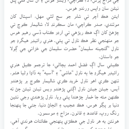
نيڻن سان واپس ورندو هوس.
ايئن هڪ آچر تي شام جو سج لٿي مهل، اسپتال کان
موٽندي، صدر ڪراچيءَ مان سڪرنڊ لاءِ شاليمار ڪوچ تي
چڙهڻ کان اڳ هڪ ريڙهي تي اردو ڪتاب ڏسي رهيو هوس
جو منهنجي نظر هڪ ناول تي پئي. هنري رائيڊر هيگرڊ جو
ناول “گنجينه سليمان” حضرت سليمان جي خزاني جي ڳولا
جو داستان.
ڪيئي سال اڳ فضل احمد بچاڻيءَ جا ترجمو ڪيل هنري
رائيڊر هيگرڊ جا ٻه ناول “عاشي” ۽ “آسيه” به ڏاڍا وڻيا هئم،
تنهن ڪري اهو ناول خريد ڪري شاليمار ڪوچ ۾ پڙهندو
آيس، جيئن جيئن ناول اڳتي پڙهندو ويس تيئن تيئن ڄڻ ته
ڪنهن مئه جا خمار چڙهندا پئي ويا. ناول پڙهندي وڃي نئين
دنيا ۾ پڳو هوس، هڪ عجيب ۽ اڻڄاڻ دنيا، جتي جا پنهنجا
رنگ روپ، قاعده ۽ قانون. مزاج ۽ موسمون.
هونئن به هر ناول جي هڪڙي پنهنجي ڪائنات هوندي آهي،
جيڪا پڙهندڙ کي پنهنجي حسناڪين جي سحر ۾ گم ڪري