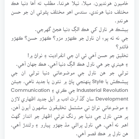
خاميون هونديون، ميلا، ٺيلا هوندا. مطلب ته اُها دنيا هڪ
مختلف دنيا هوندي. سندس اهو مختلف پڻوئي ان جو حسن
هوندو.
بيشڪ هر ناول کي هڪ الڳ دنيا هجڻ گهرجي.
جي نه ته پوءِ ان ناول جو ڪهڙو مزو؟ ڪهڙو حسن؟ ڪهڙو
فائدو؟
تخليق جو حسن آهي ئي ان جي انفراديت ۽ نواڻ ۾!
۽ هينري جو هي ناول هڪ الڳ دنيا آهي. هڪ جهان آهي.
توڻي جو هن ناول جي موضوعاتي دنيا توڻي ان جي
پيشڪش يا Style پنهنجي پاڻ ۾ نئون يا جديد ناهي، جيئن
Industerial Revolution جي ڪري ۽ Communication
Development سان گڏ آرٽ ادب ۾ آيل جديد اظهاري لاڙن
۽ موضوعاتي نواڻ تي مشتمل تخليقون سامهون آيون آهن،
پر هتي ناول جي دنيا جو رنگ توڻي اظهار جو انداز گهٽ
اهم نه آهي. هي ناول پراڻي مڌ جهڙو پيارو ۽ وڻندڙ آهي.
هن ناول ۾ هڪ قصو آهي.