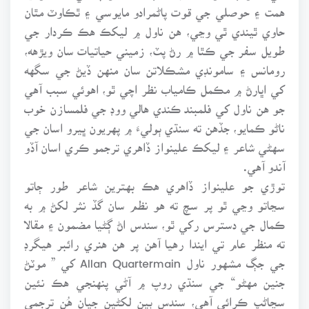
همت ۽ حوصلي جي قوت پاڻمرادو مايوسي ۽ ٿڪاوٽ مٿان
حاوي ٿيندي ٿي وڃي، هن ناول ۾ ليکڪ هڪ ڪردار جي
طويل سفر جي ڪٿا ۾ رڻ پٽ، زميني حياتيات سان ويڙهه،
رومانس ۽ سامونڊي مشڪلاتن سان منهن ڏيڻ جي سگهه
کي اڀارڻ ۾ مڪمل ڪامياب نظر اچي ٿو، اهوئي سبب آهي
جو هن ناول کي فلمبند ڪندي هالي ووڊ جي فلمسازن خوب
ناڻو ڪمايو، جڏهن ته سنڌي ٻوليءَ ۾ پهريون ڀيرو اسان جي
سهڻي شاعر ۽ ليکڪ علينواز ڏاهري ترجمو ڪري اسان آڏو
آندو آهي.
توڙي جو علينواز ڏاهري هڪ بهترين شاعر طور ڄاتو
سڃاتو وڃي ٿو پر سچ ته هو نظم سان گڏ نثر لکڻ ۾ به
ڪمال جي دسترس رکي ٿو، سندس اڻ ڳڻيا مضمون ۽ مقالا
ته منظر عام تي ايندا رهيا آهن پر هن هنري رائبر هيگرڊ
جي جڳ مشهور ناول Allan Quartermain کي ” موٽڻ
جنين مهڻو“ جي سنڌي روپ ۾ آڻي پنهنجي هڪ نئين
سڃاڻپ ڪرائي آهي، سندس ٻين لکڻين جيان هُن ترجمي