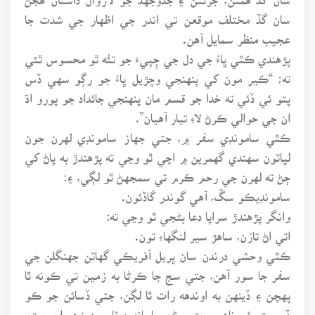
سان گڏ مختلف موقعن تي اندر جي اظهار جي شدت جا
عجيب منظر سمايل آهن.
پڙهندي ڪٿي ڀاءُ جي دل جي ڄِپيءَ جو تئُه ٿو محسوس ٿئي
ته؛ “ڪير مون کي پنهنجي وڇڙيل ڀاءُ جو رڳو سهي ڏس
پتو ئي ڏئي ته خدا جو قسم مان پنهنجي جائداد جو پورو اڌ
ان جي حوالي ڪرڻ لاءِ تيار آهيان”.
ڪٿي سامونڊي سفر ۾، جتي جهاز سامونڊي لهرن جون
لپاٽون سهندي گهمرين ۾ اچي ٿو وڃي ته پڙهندڙ به پاڻ کي
ڄڻ ته لهرن جي رحم ڪرم تي سمجهڻ ٿو لڳي، ۽:
سامونڊيڪو سڱ، آهي گوندر گاڏئون.
وانگر پڙهندڙ سراپا دعا بڻجي ٿو وڃي ته:
اتي اڻ تارُن، ساهڙ سير لنگهاءِ تون.
ڪٿي وحشي درندن سان ڀريل آفريڪي گهاٽن جهنگلن جي
سفر جا سور آهن، جتي سج جا ڪرڻا به زمين تي ڪونه ٿا
پهچن ۽ ڏينهن به اوندهه رات ٿا لڳن، جتي ڏسائن جو ڪو
ڏس پتو ئي ناهي. جتي وڻن جا پاند ۽ ٽاريون زهريلن جيتن