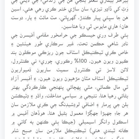
وَٽِ کي ڏاڍو تيزيءَ سان ساڙي ختم ڪري رهي هئي. اسين
هن جا سڀئي پيار ڪندڙ، گهرڀاتي، مٽ مائٽ ۽ يار، دوست
هانءُ هاري مايوس ٿي ويا هئاسين.
ٻئي طرف وري حيسڪو جي حرامخور مقامي آفيسرن جي
نادر شاهي حڪمن تحت، غير سرڪاري طور هيٺئين ۽
خاص ڪري ٽيڪنيڪل اسٽاف جون ريزڪي موڪلون بند
ڪيون ويون هيون. 100% رڪوري، چوريءَ تي ڪنٽرول،
لائن لاسز تي ڪنٽرول سميت ساريون ذميواريون
ٽيڪنيڪل اسٽاف مٿان مڙهيون ويون هيون، ۽ آفيسر آزاد
ٿي مال ڪمائي، مٿي پهچائي پنهنجي ڪارڪردگي بهتر
بڻائي رهيا هئا، نتيجي ۾ سياسي مداخلت، واڌو ۽ ڊٽيڪشن
بلن جي ڀرمار ۽ اضافي لوڊشيڊنگ جي ڪري ملازمن سان
هر جاءِ جهيڙا جهڳڙا معمول بڻيل هئا. هوڏهان آفيس ۾
اسڪول وانگر اسيمبلي (جيڪا ٻئي ڪنهن به کاتي ۾
ڪانه ٿيندي هئي) ٽيڪنيڪل ملازمن سان صبح شام
ميٽنگون، ڪلاڪن جا ڪلاڪ پڇاڻا، ٻه ٽي منٽ ليٽ ٿيڻ تي