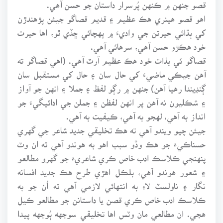
قصو جنهن ۾ ڪنهن پُرسرار داستان جو حسن آهي.
اهو قصو هينري هڪ عظيم ۽ قديم قصاگو جيئن پڙهندڙن
کي ٻڌائي حيرتن جي واديءَ ۾ پهچائي ڇڏي ٿو، اها حيرت
خود هڪڙو حسن آهي، سرهائي آهي.
قصاگو ئي بذات خود هڪ عظيم آرٽ آهي. (اهي قصاگو ته
آهن جيڪي ماضيءَ کي حال سان ۽ حال کي مستقبل سان
ڳنڍيندا رهيا آهن) جنهن ۾ رڳو لفظ ۽ جملا ۽ انهن جو آواز
۽ شڪليون نه آهن پر انهن لفظن ۽ جملن جي ادائيگيءَ جو
انداز به آهي، لهجو به آهي، ڪيفيت به آهي.
جيئن چيو ويندو آهي ته هڪ تخليقي جديد شاعر جي گهري
حسناڪيءَ جو هڪ وڏو سبب اهو به هوندو آهي ته ان وٽ
پنهنجي ڪلاسڪ ادب خاص ڪري شاعريءَ جو گهرو مطالعو
۽ شعور هوندو آهي، بلڪل اهڙي طرح هڪ جديد افسانه
نگار ۽ ناولسٽ لاءِ به انتهائي لازمي آهي ته اُن جو به
ڪلاسڪ ادب خاص ڪري قصن يا داستانن جو مطالعو ڪيل
هجي. ان مطالعي مان وٽس اها تخليقي سوجهه ٻُوجهه پيدا