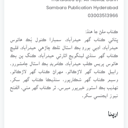
Sambara Publication Hyderabad
03003513966
ڪتاب ملڻ جا هنڌ:
ڀٽائي ڪتاب گهر حيدرآباد، سمبارا ڪنول بُڪ هائوس
حيدرآباد، ادبي بورڊ بڪ اسٽال تلڪ چاڙهي حيدرآباد، قليچ
ڪتاب گهر سنڌي لينگويج اٿارٽي حيدرآباد، ڪنگ پن بڪ
هائوس پريس ڪلب حيدرآباد، ڪامريڊ بڪ اسٽال ڄامشورو.
رابيل ڪتاب گهر لاڙڪاڻو، مهراڻ ڪتاب گهر لاڙڪاڻو.
وسيم ڪتاب گهر شڪارپور، سنڌيڪا ڪتاب گهر سکر.
تهذيب بڪ اسٽور خيرپور ميرس، ٿر ڪتاب گهر مٺي. الفتح
نيوز ايجنسي سکر.
ارپنا