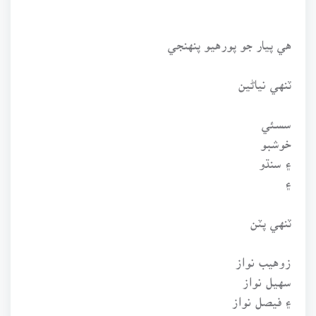
هي پيار جو پورهيو پنهنجي
ٽنهي نياڻين
سسئي
خوشبو
۽ سنڌو
۽
ٽنهي پٽن
زوهيب نواز
سهيل نواز
۽ فيصل نواز
جي نانءُ