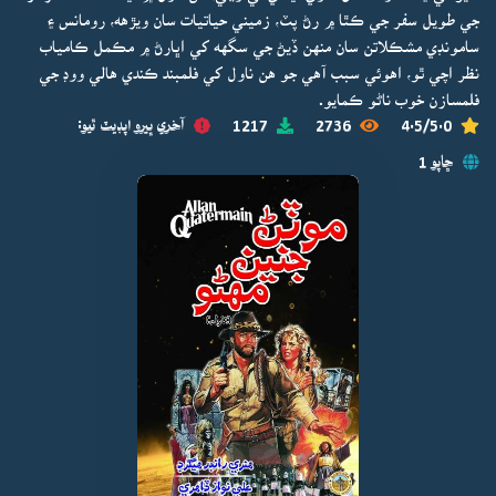
جي طويل سفر جي ڪٿا ۾ رڻ پٽ، زميني حياتيات سان ويڙهه، رومانس ۽
سامونڊي مشڪلاتن سان منهن ڏيڻ جي سگهه کي اڀارڻ ۾ مڪمل ڪامياب
نظر اچي ٿو، اهوئي سبب آهي جو هن ناول کي فلمبند ڪندي هالي ووڊ جي
فلمسازن خوب ناڻو ڪمايو.
4.5/5.0
2736
1217
آخري ڀيرو اپڊيٽ ٿيو:
ڇاپو 1