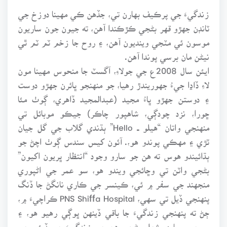
زندگيءَ جي پرڪيف بهارن تي، جڏهن ڪي مهينا دوزخ جي
ٽانڊن جهڙو قهر بڻجي ڪڙڪندا آهن، ته جيون جون ساريون
موسون ئي مٽجي وينديون آهن، ۽ روح جا زخم ٽم ٽم ٿي
نيڻن مان برسي پوندا آهن.
ايئن سال 2008ع جي جولاءِ، آگسٽ جا منحوس مهينا مون
لاءِ ڏاڍا جيءُ جهوريندڙ رهيا، جو منهنجو ڀائرن جهڙو دوست
۽ دوستن جهڙو ڀاءُ مجيد (عبدالمجيد ڏاهري، ڳوٺ مئا
ڇورا، نزد چودڳي، شاهپور چاڪر) جيڪو موبائل تي
منهنجي واتان “هيلو ــ Hello” ٻڌندي گلاب جي گل جيان
ٽڙي ۽ مهڪي پوندو هو،. آئون کيس سندس ڳوٺ اچڻ جو
ٻڌائيندو هوس ته هن جو سارو وجود “انتظار ڀريون اکيون”
بڻجي واٽن تي وڇائجي ويندو هو، سو عمر جي اڻپوري
منجهند جي سفر ۾ ئي، ڪينسر جي ڪاري نانگڻ جا ڏنگ
پنهنجي ڏيل تي سهي، PNS Shiffa Hospital ڪراچيءَ ۾،
ڄڻ ته پنهنجي زندگيءَ جا باقي ڏينهن ڀوڳي رهيو هو، ۽
بيرحم بيماري شعلو بڻجي هن جي زندگيءَ جي ڏيئي جي