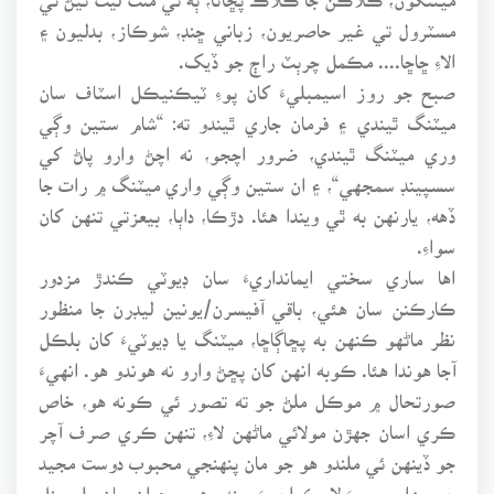
مسٽرول تي غير حاصريون، زباني ڇنڊ، شوڪاز، بدليون ۽
الاءِ ڇاڇا.... مڪمل چرٻٽ راڄ جو ڏيک.
صبح جو روز اسيمبليءَ کان پوءِ ٽيڪنيڪل اسٽاف سان
ميٽنگ ٿيندي ۽ فرمان جاري ٿيندو ته: “شام ستين وڳي
وري ميٽنگ ٿيندي، ضرور اچجو، نه اچڻ وارو پاڻ کي
سسپينڊ سمجهي“، ۽ ان ستين وڳي واري ميٽنگ ۾ رات جا
ڏهه، يارنهن به ٿي ويندا هئا. دڙڪا، داٻا، بيعزتي تنهن کان
سواءِ.
اها ساري سختي ايمانداريءَ سان ڊيوٽي ڪندڙ مزدور
ڪارڪنن سان هئي، باقي آفيسرن/يونين ليڊرن جا منظور
نظر ماڻهو ڪنهن به پڇاڳاڇا، ميٽنگ يا ڊيوٽيءَ کان بلڪل
آجا هوندا هئا. ڪوبه انهن کان پڇڻ وارو نه هوندو هو. انهيءَ
صورتحال ۾ موڪل ملڻ جو ته تصور ئي ڪونه هو، خاص
ڪري اسان جهڙن مولائي ماڻهن لاءِ، تنهن ڪري صرف آچر
جو ڏينهن ئي ملندو هو جو مان پنهنجي محبوب دوست مجيد
جي مزاج پرسءَ لاءِ ڪراچيءَ ويندو هوس ۽ ان سان ملي ڀنل