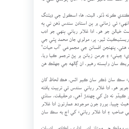
 ڪندي ڪونه ڏٺو. البت، هاءِ اسڪول جي ڊيٽنگ
نهيءَ ئي زماني ۾ ٻن استادن سندس ذهن تي ٻه
 خيالن جو هو. ادا غلام رباني ٻنهي جو ادب
 ريسٽيڪيٽ ٿيو. پر، مولوي جان محمد ڀٽي جي
 هئي. پنهنجن افسانن جي مجموعي ”آب حيات“
ن مان ڪي بعد ۾ انگريزيءَ چينيءَ ۽ جرمن زبانن ۾ پڻ ترجمو ڪيا ويا.
نڌ جي تحريڪ سان وابسته رهيو. ان ڳالهه جي جهلڪ هن
ءَ سڪ سان ذڪر سان ڪيو اٿس. هڪ لحاظ کان
و هو. ادا غلام رباني سندس ئي تربيت يافته
 ڪيڏو نه دل کي ڇهندڙ آهي. درحقيقت، سنڌي
ٺ ڇپيا. بورڊ جون موجوده عمارتون ادا غلام
ي صاحب ۽ ادا غلام ربانيءَ کي اڄ به سڪ سان
وءِ ملڪ جي ممتاز ادبي اداري، اڪادمي اديبات