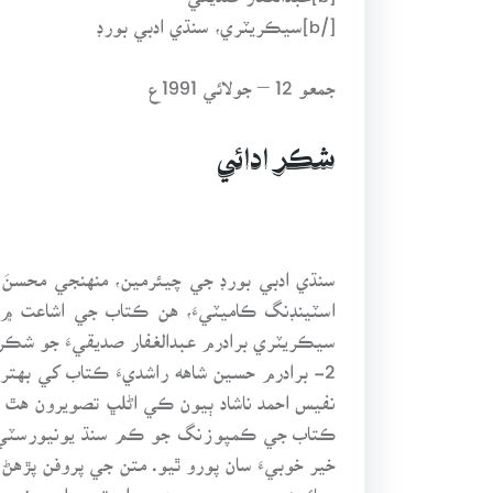
[/b]سيڪريٽري، سنڌي ادبي بورڊ
جمعو 12 – جولائي 1991ع
شڪر ادائي
سنڌي ادبي بورڊ جي چيئرمين، منهنجي محسنَ ۽
اسٽينڊنگ ڪاميٽيءَ، هن ڪتاب جي اشاعت ۾ 
سيڪريٽري برادرم عبدالغفار صديقيءَ جو شڪريو
2- برادرم حسين شاهه راشديءَ ڪتاب کي بهتر
نفيس احمد ناشاد ٻيون ڪي اڻلڀ تصويرون هٿ ڪر
ڪتاب جي ڪمپوزنگ جو ڪم سنڌ يونيورسٽي پري
خير خوبيءَ سان پورو ٿيو. متن جي پروفن پڙه
ڇپائيءَ جي پوين سمورن مرحلن تي برادرم نور ا