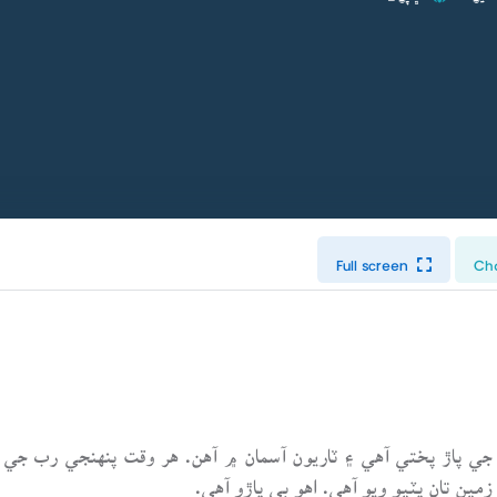
Full screen
Ch
 جي پاڙ پختي آهي ۽ ٽاريون آسمان ۾ آهن. هر وقت پنهنجي رب ج
مين تان پٽيو ويو آهي. اهو بي پاڙو آهي.