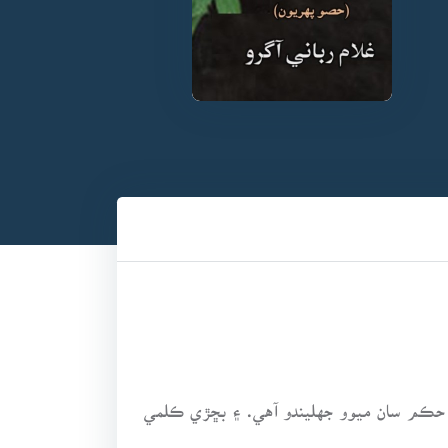
ي حڪم سان ميوو جهليندو آهي. ۽ بڇڙي ڪلمي