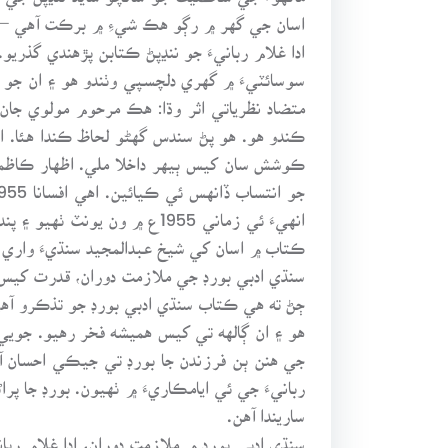
اسان جي گهر ۾ رڳو هڪ شيءِ ۾ برڪت آهي – 
ادا غلام ربانيءَ جو ننڍپڻ ڪتابن پڙهندي گذر
سوسائٽيءَ ۾ گهري دلچسپي وٺندو هو ۽ ان جو س
متضاد نظرياتي اثر وڌا: هڪ مرحوم مولوي جان
ڪندو هو. هو پڻ سندس گهڻو لحاظ ڪندا هئا. ا
ڪوشش سان کيس ٻيهر داخلا ملي. اظهار ڪاظمي
انهيءَ ئي زماني 1955ع ۾ ون
ڪتاب ۾ اسان کي شيخ عبدالمجيد سنڌيءَ واري
سنڌي ادبي بورڊ جي ملازمت دوران، قدرت کي
ڄڻ ته هي ڪتاب سنڌي ادبي بورڊ جو تذڪرو آهي
هو ۽ ان ڳالهه تي کيس هميشه فخر رهيو. جوي
جي هنن ٻن فرزندن جا بورڊ تي جيڪي احسان آه
ربانيءَ جي ئي ايامڪاريءَ ۾ ٺهيون. بورڊ جا 
ساريندا آهن.
سنڌي ادبي بورڊ ۾ ملازمت دوران، ادا غلام ربا