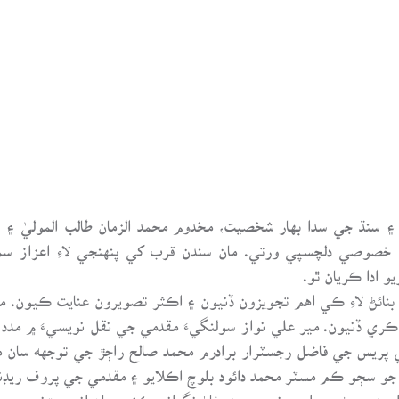
 سنڌ جي سدا بهار شخصيت، مخدوم محمد الزمان طالب الموليٰ ۽ سن
خصوصي دلچسپي ورتي. مان سندن قرب کي پنهنجي لاءِ اعزاز سم
 ادا ڪريان ٿو.
 بنائڻ لاءِ ڪي اهم تجويزون ڏنيون ۽ اڪثر تصويرون عنايت ڪيون. 
ي ڏنيون. مير علي نواز سولنگيءَ مقدمي جي نقل نويسيءَ ۾ مدد ڪئي
س جي فاضل رجسٽرار برادرم محمد صالح راڄڙ جي توجهه سان ميا
ڻ جو سڄو ڪم مسٽر محمد دائود بلوچ اڪلايو ۽ مقدمي جي پروف ريڊنگ
حمد ميمڻ ۽ برادرم نور محمد پٺاڻ نگراني ڪئي. مان انهن مڙني مهرب