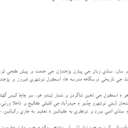
م سان، سنڌي زبان جي پيارن پڙهندڙن جي خدمت ۾ پيش ڪجي ٿو. ا
 سنڌ جي تاريخي درسگاهه مدرسه هاءِ اسڪول نوشهري فيروز ۾ پڙهندا
و ۽ اسڪول جي ذهين شاگردن ۾ شمار ٿيندو هو، سو چاچا کيس گهڻو ڀا
امتحان ڏيئي نوشهرو ڇڏيو ۽ حيدرآباد جي ڦليلي ڪاليج ۾ داخلا ورتي
 سنڌي ادبي بورڊ ۾ نوڪري به ڪيائين ۽ تعليم به جاري رکيائين، جن
فسياتي اثرن موجب تيار ٿئي ٿو. پنهنجي والد مرحوم واري مضمون 