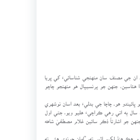
ن جي مصنف سان منهنجي شناسائيءَ کي ڀريا
 هئاسين، جنهن جو پرنسيپال هو منهنجو چاچو
ئيندو هو. چاچا جي بدليءَ بعد اسان نوشهري
، سال ٻه اتي رهي ڪراچيءَ هليو ويو، جتي اول
هن جو اشارتاً ذڪر سائين غلام مصطفيٰ شاهه
۾ هڪ هنڌ لکيو اٿس ته، ”امان چوندي هئي ته