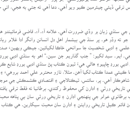
س ترقي ڏيئي چيئرمين ڪيو ويو آهي. دعا آهي ته جتي به هجي، اتي
ي سنڌي زبان ۾ وڏي ضرورت آهي. علامه آءِ. آءِ. قاضي فرمائيندو 
 ته وڏو هو، پر سنڌ جي بيشمار اهل دل انسانن وانگر ادا غلام رب
علمي ۽ ادبي شخصيت جا سوانحي خاڪا لکيائين، جيڪي ويهينءَ صديء
 ايم. سيد لکيو: ” جنب گذاريم جن سين،“ اهو به سنڌي ادبي بورڊ ڇ
 ادبي بورڊ ڇاپيو۽ هاڻي هيءُ ٽيون ڪتاب پڻ سنڌي ادبي بورڊ شايع ڪ
 ڪيئي عمدا ڪتاب لکيا آهن. مثلا، تازو محترم علي احمد بروهيءَ ۽ مح
م شاهوڪار آهي. پر، سائنس، ٽيڪنالاجي ۽ اقتصادي ڪشمڪش جي موج
 تاريخي ورثي ۽ ادارن کي محفوظ رکندي. برطانيا نه فقط ترقي ياف
طانوي عوام جي پنهنجي ادارن ۽ تاريخي ورثي سان بي پناهه محبت آه
دن قائم ڪيل تاريخي روايتن ۽ ادارن سان محبت سيکارين. هي ڪتاب 