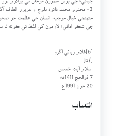
3- محترم محمد دائود بلوچ ۽ عزيزم الطاف
منهنجي خيال موجب، انسان جي عظمت جو صحيح م
جي شڪر ادائيءَ لاءِ مون کي لفظ ئي ڪونه ٿا س
[b]غلام رباني آگرو
[/b]
اسلام آباد، خميس
7 ذوالحج 1411هه
20 جون 1991ع
انتساب
شبير، الطاف، عزيز، مجيب،