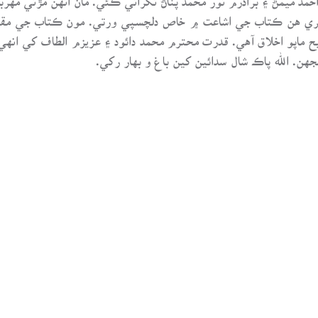
 آگري هن ڪتاب جي اشاعت ۾ خاص دلچسپي ورتي. مون ڪتاب جي مقد
اپو اخلاق آهي. قدرت محترم محمد دائود ۽ عزيزم الطاف کي انهيء
جهن. الله پاڪ شال سدائين کين باغ و بهار رکي.