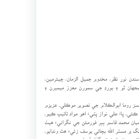
دن نورِ نظر، مخدوم جميل الزمان، چيئرمين،
جهان ٿو ۽ بورڊ جي سمورن معزز ميمبرن ۽
مسز روما ابوالڪلام جي تصوير موڪلي. عزيزم
. ڀاءُ علي نواز ڀٽيءَ اهو مواد ٽائيپ ڪيو.
ن محمد قاسم ٻٻر فورمئن جي نگرانيءَ هيٺ
 ۾ مسٽر الله بچائي يوسف زئيءَ هٿ ونڊايو.
انن جو تهدل شڪر گذار آهيان.