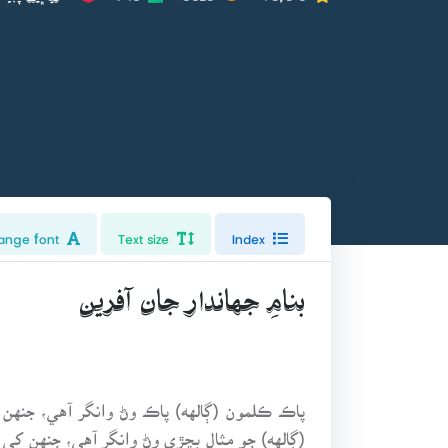
ange font
Text size
Index
بنامِ جهاندار جان آفرين
پاڪ ڪلمون (ڳالهه) پاڪ وڻ وانگر آهي، جنهن
(ڳالهه) جو مثال بڇڙي وڻ وانگر آهي، جنهن کي ز