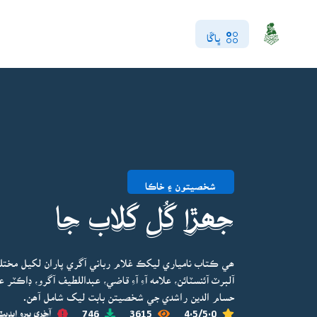
ڀاڱا
شخصيتون ۽ خاڪا
جھڙا گُل گلاب جا
ھي ڪتاب نامياري ليکڪ غلام رباني آگري پاران لکيل مخت
آلبرٽ آئنسٽائن، علامه آءِ آءِ قاضي، عبداللطيف آگرو، ڊاڪٽر
حسام الدين راشدي جي شخصيتن بابت ليک شامل آھن.
4.5/5.0
3615
746
آخري ڀيرو اپڊيٽ 