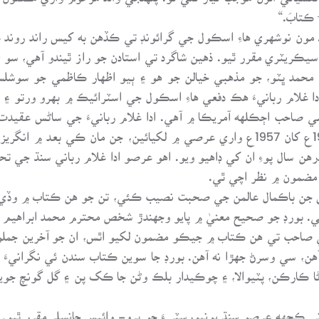
ڪتابَ.“
يو. مون نوشهري هاءِ اسڪول جي گرائونڊ تي ڪڏهن به کيس راند روند
يڪريٽري مقرر ٿيو. ذهين شاگرد تي استادن جو راز ٿيندو آهي، سو ا
 محمد ڀٽو، جو مذهبي خيالن جو هو ۽ ٻيو اظهار ڪاظمي جو سوشلسٽ
دا غلام ربانيءَ هڪ دفعي هاءِ اسڪول جي اسٽرائيڪ ۾ بهرو ورتو ۽
 صاحب اڄڪلهه آمريڪا ۾ آهي. ادا غلام ربانيءَ جي ساڻس عقيدت
جو انتساب ڏانهس ئي ڪيائين. اهي افسانا 1955ع کان 1957ع واري عرصي ۾ لکيائين، ج
 يونٽ ٺهيو ۽ پندرهن سال پوءِ ان کي ڊاهيو ويو. اهو عرصو ادا غلام رباني س
 مضمون ۾ نظر اچي ٿي.
س جن باڪمال عالمن جي صحبت نصيب ڪئي، تن جو هن ڪتاب ۾ وڏي
. بورڊ جو صحيح معنيٰ ۾ پايو وجهندڙ شخص محترم محمد ابراهيم جوي
ي صاحب تي هن ڪتاب ۾ جيڪو مضمون لکيو اٿس، ان جو آخرين جملو
ن، سي وسرڻ جهڙا نه آهن. بورڊ جا سوين ڪتاب سندن ئي نگرانيءَ هي
پراڻا ڪارڪن، پٽيوالا، ۽ چوڪيدار بلڪ وڻن جا ڪک پن ۽ گل گونچ جوي
ني ڪجهه عرصو سنڌ يونيورسٽيءَ جو پرو- وائيس چانسلر مقرر ٿيو. پ