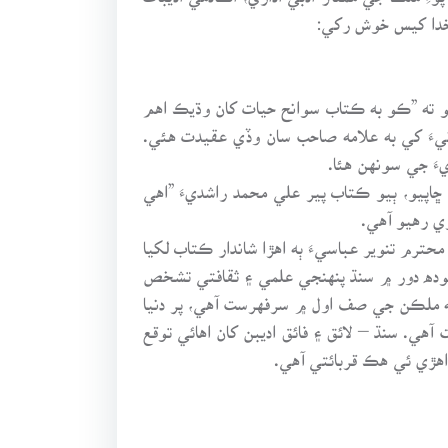
 خدا کيس خوش رکي:
هو ته ”ڪو به ڪتاب سوانح حيات کان وڌيڪ اهم
انيءَ کي به علامه صاحب سان وڏي عقيدت هئي.
َ جي سونهن هئا.
اپيو، ٻيو ڪتاب پير علي محمد راشديءَ ”اهي
ري رهيو آهي.
ترم تنوير عباسيءَ ٻه اهڙا شاندار ڪتاب لکيا
وده دور ۾ سنڌ پنهنجي علمي ۽ ثقافتي تشخص
ته ملڪن جي صف اول ۾ سرفهرست آهي، پر دنيا
ي. سنڌ – لائق ۽ فائق اديبن کان اهائي توقع
اهڙي ئي هڪ قربائتي آهي.