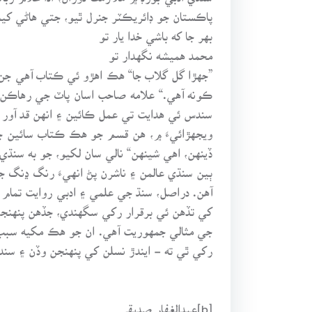
پاڪستان جو ڊائريڪٽر جنرل ٿيو، جتي هاڻي کي
بهر جا که باشي خدا يار تو
محمد هميشه نگهدار تو
”جهڙا گل گلاب جا“ هڪ اهڙو ئي ڪتاب آهي جن ج
ڪونه آهي.“ علامه صاحب اسان پاٽ جي رهاڪن جو
سندس ئي هدايت تي عمل ڪائين ۽ انهن قد آور 
ويجهڙائيءَ ۾، هن قسم جو هڪ ڪتاب سائين جي.
ڏينهن، اهي شينهن“ نالي سان لکيو، جو به سنڌي
ٻين سنڌي عالمن ۽ ناشرن پڻ انهيءَ رنگ ڍنگ جا
آهن. دراصل، سنڌ جي علمي ۽ ادبي روايت تما
کي تڏهن ئي برقرار رکي سگهندي، جڏهن پنهنجي
جي مثالي جمهوريت آهي. ان جو هڪ مکيه سبب بر
رکي ٿي ته - ايندڙ نسلن کي پنهنجن وڏن ۽ سن
[b]عبدالغفار صديقي