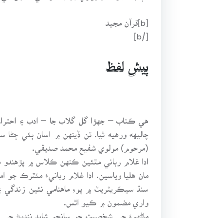
[b]قرآن مجيد
[/b]
پيش لفظ
هي ڪتاب – جهڙا گل گلاب جا – ادب ۽ احترا
چاليهه ورهيه ٿيا. تن ڏينهن ۾ اسان ٻئي ڄڻا
(مرحوم) مولوي شفيع محمد صديقي.
ادا غلام رباني مٿئين ڪنهن ڪلاس ۾ پڙهندو ه
مان هليا وياسين. ادا غلام ربانيءَ مئٽرڪ جو 
سنڌ سيڪريٽريٽ ۾ پوءِ ماهنامي نئين زندگي ۽
واري مضمون ۾ ڪيو اٿس.
ماڻهوءَ جي شخصيت جو سانچو شايد ننڍپڻ جي ن