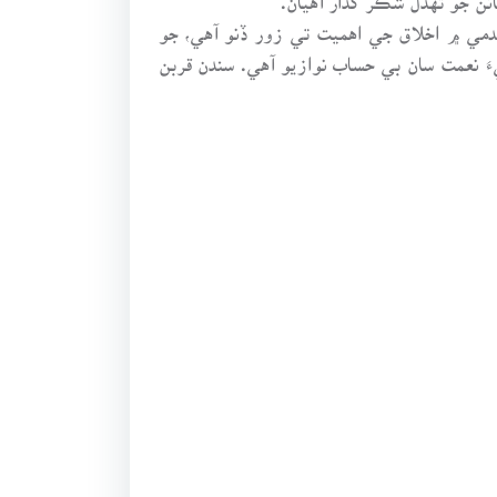
مي ۾ اخلاق جي اهميت تي زور ڏنو آهي، جو
َ نعمت سان بي حساب نوازيو آهي. سندن قربن