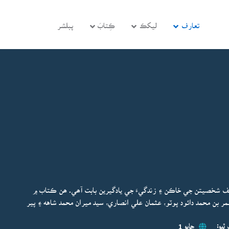
تعارف
ليکڪ
ڪِتابَ
پبلشر
لف شخصيتن جي خاڪن ۽ زندگيءَ جي يادگيرين بابت آھي. ھن ڪتاب ۾
 عمر بن محمد دائود پوٽو، عثمان علي انصاري، سيد ميران محمد شاهه ۽ پير
ٿيو:
ڇاپو 1