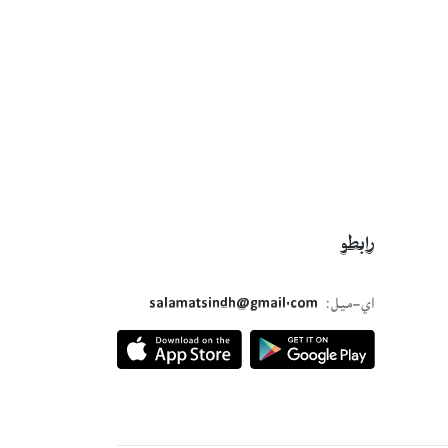
رابطو
اي-ميل:
salamatsindh@gmail.com