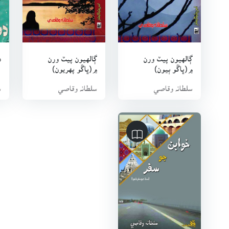
ڳالهيون پيٽ ورن
ڳالهيون پيٽ ورن
د
۾(ڀاڱو ٻيون)
۾(ڀاڱو پهريون)
سلطانہ وقاصي
سلطانہ وقاصي
س