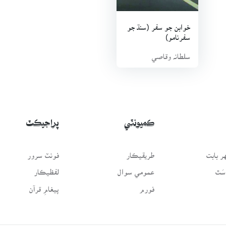
خوابن جو سفر (سنڌ جو
سفرنامو)
سلطانہ وقاصي
ڪميونٽي
پراجيڪٽ
 بابت
طريقيڪار
فونٽ سرور
سَٿ
عمومي سوال
لفظيڪار
فورم
پيغامِ قرآن