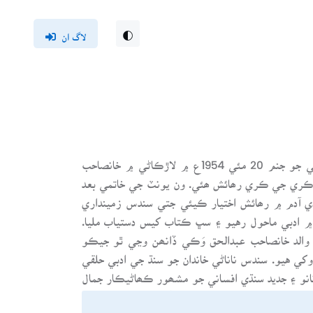
لاگ ان
نامياري شاعرہ، ليکڪا، ڪالم نگار ۽ ڪھاڻيڪارہ سلطانہ وقاصي جو جنم 20 مئي 1954ع ۾ لاڙڪاڻي ۾ خانصاحب
ڪري جي ڪري رھائش ھئي. ون يونٽ جي خاتمي بعد
ڊي آدم ۾ رھائش اختيار ڪيئي جتي سندس زمينداري
 ادبي ماحول رهيو ۽ سڀ ڪتاب کيس دستياب مليا.
الد خانصاحب عبدالحق وَڪي ڏانھن وڃي ٿو جيڪو
کي هيو. سندس ناناڻي خاندان جو سنڌ جي ادبي حلقي
 نانو ۽ جديد سنڌي افساني جو مشھور ڪھاڻيڪار جمال
دڙ سلطانہ وقاصي اڳتي هلي زندگيءَ جا ڪيئي ڏک ۽
چي جھڙي شھر ۾ جڏهن لساني فساد چوٽ چڙهيل هيا