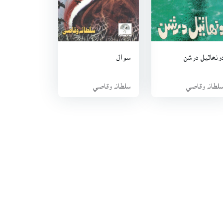
ونھاٽيل درشن
سوال
لطانہ وقاصي
سلطانہ وقاصي