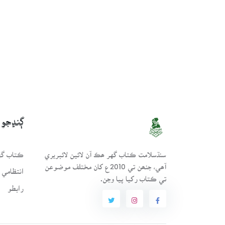
ڳنڍجو
سنڌسلامت ڪتاب گهر ھڪ آن لائين لائبريري
ڪتاب گهر
آھي، جنھن تي 2010ع کان مختلف موضوعن
انتظامي 
تي ڪتاب رکيا پيا وڃن.
رابطو