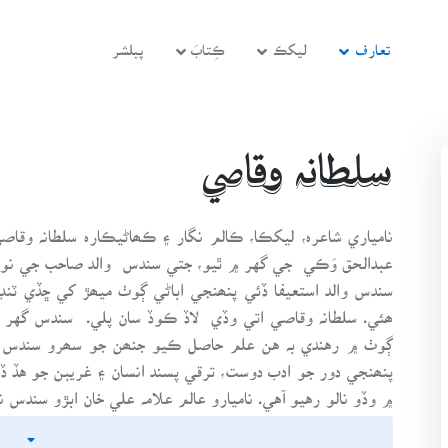
تعارف
ليکڪ
ڪِتابَ
پبلشر
سلطانہ وقاصي
عبدالحق وَڪي جي گهر ۾ ٿيو، جتي سندس والد صاحب جي نو
سندس والد استعيفا ڏئي پنھنجي اباڻي ڳوٺ ميھڙ کي ڇڏي ٽن
ھئي. سلطانہ وقاصي اتي وڏي لاڏ ڪوڏ سان پلي. سندس گهر ۾
ڳوٺ ۾ رهندي بہ هن علم حاصل ڪيو جنھن جو سھرو سندس و
پنھنجي دور جو ادب دوست، ترقي پسند انسان ۽ غريبن جو هڏ ڏو
۾ وڏو نالو رهيو آهي. ناميارو عالم علامہ علي خان ابڙو سندس
ابڙو سندس مامو آهي. اهڙي سکيي ستابي گهراڻي سان تعلق رکن
تڪليفون سٺيون ۽ اڪيلي ئي انھن جو مقابلو بہ ڪيو ۽ ڪرا