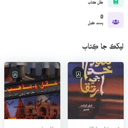
ڪُل ڪتاب
0
پسند ڪيل
ليکَڪ جا ڪِتاب
تصورِ خدا جي ارتقا
عقل ۽ مذھب