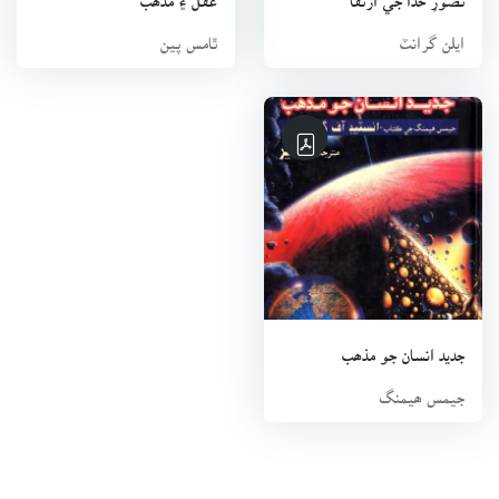
ايلن گرانٽ
ٿامس پين
جديد انسان جو مذھب
جيمس ھيمنگ