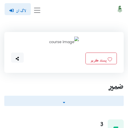
لاگ ان
پسند ڪريو
ضمير
3