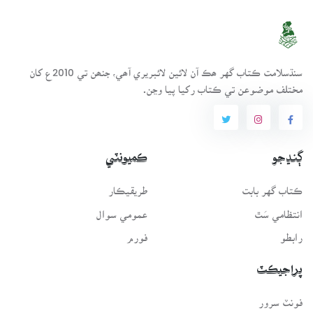
سنڌسلامت ڪتاب گهر ھڪ آن لائين لائبريري آھي، جنھن تي 2010ع کان
مختلف موضوعن تي ڪتاب رکيا پيا وڃن.
ڳنڍجو
ڪميونٽي
ڪتاب گهر بابت
طريقيڪار
انتظامي سَٿ
عمومي سوال
رابطو
فورم
پراجيڪٽ
فونٽ سرور