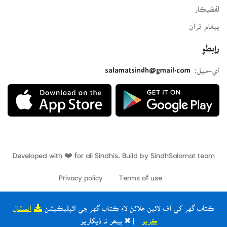
لفظيڪار
پيغامِ قرآن
رابطو
اي-ميل:
salamatsindh@gmail.com
Developed with ❤️ for all Sindhis. Build by
SindhSalamat
team
Privacy policy
Terms of use
ڪتاب گهر کي آف لائين ھلائڻ لاءِ ڪتاب گهر جي ائپليڪيشن
انسٽال
ڪريو
| ✖ ٻيھر نہ ڏيکاريو