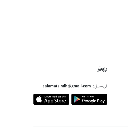
رابطو
اي-ميل:
salamatsindh@gmail.com