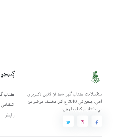
ڳنڍجو
سنڌسلامت ڪتاب گهر ھڪ آن لائين لائبريري
ڪتاب گهر
آھي، جنھن تي 2010ع کان مختلف موضوعن
انتظامي 
تي ڪتاب رکيا پيا وڃن.
رابطو