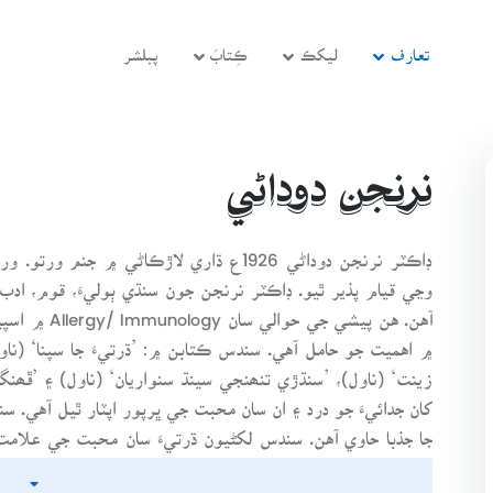
تعارف
ليکڪ
ڪِتابَ
پبلشر
نرنجن دوداڻي
ڊاڪٽر نرنجن دوداڻي 1926ع ڌاري لاڙڪاڻي ۾ ج
وڃي قيام پذير ٿيو. ڊاڪٽر نرنجن جون سنڌي ٻوليءَ، قوم، اد
آهن. هن پيشي
۾ اهميت جو حامل آهي. سندس ڪتابن ۾: ’ڌرتيءَ جا سپنا‘ (ناول)
زينت‘ (ناول)، ’سنڌڙي تنھنجي سينڌ سنواريان‘ (ناول) ۽ ’ڦھن
کان جدائيءَ جو درد ۽ ان سان محبت جي ڀرپور اپٽار ٿيل آهي. 
جا جذبا حاوي آهن. سندس لکڻيون ڌرتيءَ سان محبت جي علامت آ
ڪيو. هن پرڏيھ ۾ سنڌين جي فروغ لاءِ آمريڪا ۾ ڪيتريون ئي 
مقصد سنڌي ماڻھن، ٻولي ۽ ادب جو واڌارو ڪرڻ هيو. سندس ناول