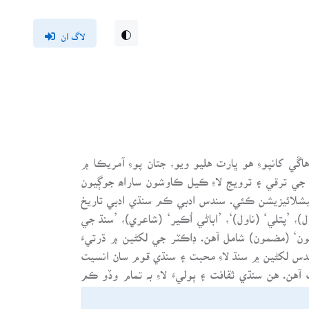
لاگ ان
نم ورتو. ورهاڱي کانپوءِ هو ڀارت هليو ويو، جتان پوءِ آمريڪا ۾
ب جي ترقي ۽ ترويج لاءِ ڪيل ڪاوشون ساراھ جوڳيون
 جي حوالي سان Allergy/ Immunology ۾ اسپيشلائيزيشن ڪئي. سندس ادبي ڪم سنڌي ادبي تاريخ
، ’پتلي‘ (ناول)‘، ’اباڻي اُڪير‘ (شاعري)، ’سنڌ جي
گون‘ (مضمون) شامل آهن. ڊاڪٽر جي لکڻين ۾ ڌرتيءَ
سندس لکڻين ۾ سنڌ لاءِ محبت ۽ سنڌي قوم سان انسيت
هن. هن سنڌي ثقافت ۽ ٻوليءَ لاءِ بہ تمام وڏو ڪم
ڪانفرنسون ڪرايون ۽ تنظيمن جو بنياد وڌو، جن جو
ن ’سنڌ جي زينت‘ ۽ ’سنڌڙي تنھنجي سينڌ سنواريان‘