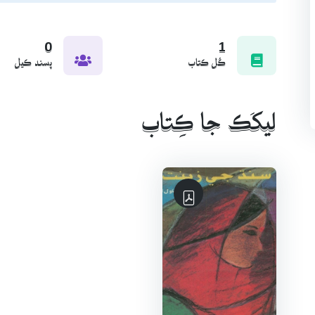
۾ سنڌ ۽ هند ۾ رهندڙ سنڌين جي مسئلن جي اُپٽار ٿيل آهي. سن
ملي. هن ’سنڌي ايسوسيئيشن آف نارٿ آمريڪا‘ ۽ ’سنڌي ايسوسي
0
1
ورتيون ۽ پرڏيھ ۾ ٿيندڙ ڪيترن سنڌي پروگرامن، ڪانفرنسن 
ڪُل ڪتاب
پسند ڪيل
يونيورسٽي جي ’ايشين پوئٽري سيشن‘ جو باني ميمبر رهيو آه
پوءِ ڪمانڊر طور ملازمت پڻ ڪئي.
ليکَڪ جا ڪِتاب