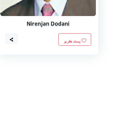
Nirenjan Dodani
پسند ڪريو