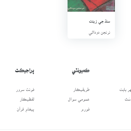
سنڌ جي زينت
نرنجن دوداڻي
ڪميونٽي
پراجيڪٽ
 بابت
طريقيڪار
فونٽ سرور
سَٿ
عمومي سوال
لفظيڪار
فورم
پيغامِ قرآن