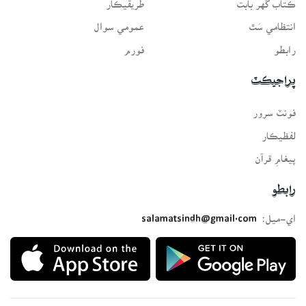
انتظامي سَٿ
عمومي سوال
رابطو
فورم
پراجيڪٽ
فونٽ سرور
لفظيڪار
پيغامِ قرآن
رابطو
اي-ميل:
salamatsindh@gmail.com