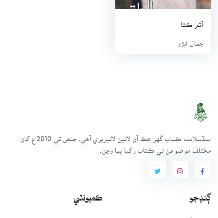
۽آزادي “۽ ٻيا اهم آھن .ان کان سواءِ ھن سراج جي ناول” پڙاڏو سو
ئي سڏ “جو مھاڳ لکيو ۽ فهميده حسين جي ڪهاڻين جي مجموعي”
آتم ڪٿا
هڪ حوا ڪئين ڪهاڻيون “جو پڻ مهاڳ لکيو .جمال ابڙي جي
جمال ابڙو
ڪھاڻين جا ترجما اردو ،انگريزي ۽ جرمن ٻولين ۾ ٿي چڪا آهن .ھن
1974ع ۾ روس ۾ ٿيندڙ بين الاقوامي ڪانفرنس ۾ پڻ شرڪت
ڪئي .سندس آتم ڪٿا جا پنج جلد :1- ”ڏسي ڏوھ اکين سين “2-”
اونهي ڳالهه اسرار جي “،3-” ٿوهر ۾ ڳاڙها گل “،4-” ايندو نه وري
هي وڻجارو “۽ 5-” مَر پيا مينهن وسن “شايع ٿيل آھن .ھن 30 جون
2004ع ۾ 80 سالن جي عمر ۾ دل جي تڪليف سبب ڪراچيءَ ۾
لاڏاڻو ڪيو ،جتي کيس گذريءَ جي قبرستان ۾ دفنايو ويو .
سنڌسلامت ڪتاب گهر ھڪ آن لائين لائبريري آھي، جنھن تي 2010ع کان
مختلف موضوعن تي ڪتاب رکيا پيا وڃن.
ڳنڍجو
ڪميونٽي
ڪتاب گهر بابت
طريقيڪار