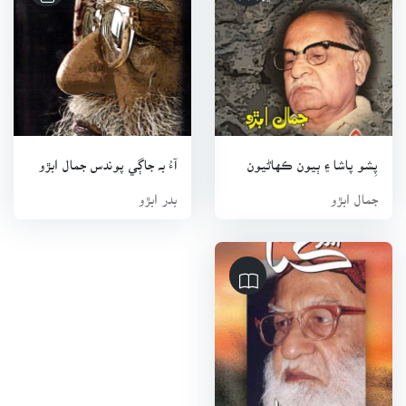
جج ،1981ع کان 1982ع تائين فيڊرل سروسز ٽربيونل اسلام آباد جو
ميمبر ،1984ع کان 1985ع تائين سنڌ اسيمبليءَ جو سيڪريٽري ۽
1985ع کان 1986ع تائين اينٽي ڪرپشن ڪاميٽيءَ جو چيئرمئن
رھيو .10 اپريل 1986ع تي سرڪاري ملازمت تان رٽائرمينٽ حاصل
ڪيائين .جمال ابڙو شيخ اياز جي سنڌ يونيورسٽيءَ جي وائيس
چانسلر ھجڻ دوران سينڊيڪيٽ جو ميمبر ۽ سنڌي ادبي بورڊ جو
پِشو پاشا ۽ ٻيون ڪهاڻيون
آءُ بہ جاڳي پوندس جمال ابڙو
ميمبر رھيو .سندس شاھڪار ڪھاڻين جو مجموعو” پشو پاشا “ھو
،جيڪو تمام گھڻو مشھور ٿيو .ھن ضياءَ جي مارشل لا دور ۾”
جمال ابڙو
بدر ابڙو
مارشل لا ۽ اسلام آباد “جي عنوان سان ڪھاڻي لکي .اھا ڪھاڻي بعد
۾” فرشتو “جي عنوان سان ’برسات ‘۾ ڇپي .جمال ابڙي جي ڪهاڻين
مان” پِشو پاشا “،” پيراڻي “،”مان مرد “،”بدتميز “،”شاھ جو ڦر
“،”بدمعاش “،”منھن ڪارو “،”ڪارو پاڻي “،”مھرباني “،”خميسي جو
ڪوٽ “،”لاري “،”سينڌ “،”فرشتو “،”ماءُ جي جھولي “،”لاٽ “۽ ٻيون
اهم آھن .سندس ڪھاڻين ۾ سماجي مسئلن جي اپٽار آهي .ھن
ڪيترائي شاھڪار مضمون پڻ لکيا ،جن ۾” شاھ محض صوفي نه ھو
“،”پاڪستان ٺھراءُ ،اصل حقيقتون “،”عورت جي اسلام ۾ عزت