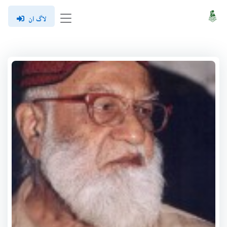
لاگ ان