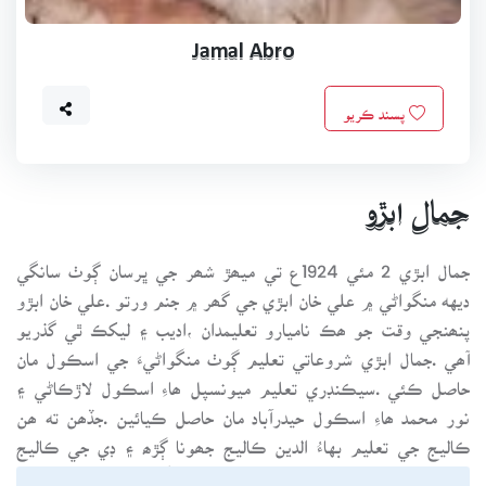
Jamal Abro
پسند ڪريو
جمال ابڙو
جمال ابڙي 2 مئي 1924ع تي ميھڙ شھر جي ڀرسان ڳوٺ سانگي
ديهه منگواڻي ۾ علي خان ابڙي جي گھر ۾ جنم ورتو .علي خان ابڙو
پنھنجي وقت جو ھڪ ناميارو تعليمدان ،اديب ۽ ليکڪ ٿي گذريو
آھي .جمال ابڙي شروعاتي تعليم ڳوٺ منگواڻيءَ جي اسڪول مان
حاصل ڪئي .سيڪنڊري تعليم ميونسپل ھاءِ اسڪول لاڙڪاڻي ۽
نور محمد ھاءِ اسڪول حيدرآباد مان حاصل ڪيائين .جڏھن ته ھن
ڪاليج جي تعليم بهاءُ الدين ڪاليج جھونا ڳڙھ ۽ ڊي جي ڪاليج
ڪراچيءَ مان حاصل ڪئي .44- 1943ع ۾ بنگال ۾ آيل ڏڪار دوران