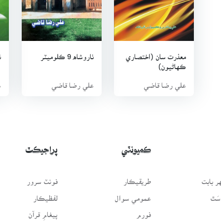
معذرت سان (اختصاري
ٺاروشاه 9 ڪلوميٽر
ٺ
ڪهاڻيون)
علي رضا قاضي
علي رضا قاضي
ع
ڪميونٽي
پراجيڪٽ
 بابت
طريقيڪار
فونٽ سرور
سَٿ
عمومي سوال
لفظيڪار
فورم
پيغامِ قرآن