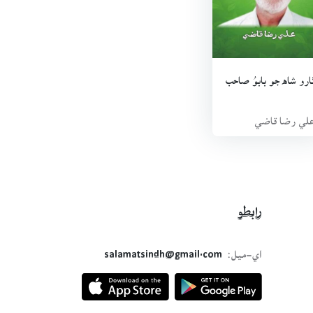
ارو شاه جو بابوُ صاحب
لي رضا قاضي
رابطو
اي-ميل:
salamatsindh@gmail.com