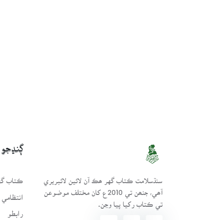
ڳنڍجو
سنڌسلامت ڪتاب گهر ھڪ آن لائين لائبريري
ڪتاب گهر
آھي، جنھن تي 2010ع کان مختلف موضوعن
انتظامي 
تي ڪتاب رکيا پيا وڃن.
رابطو