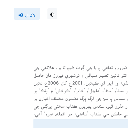
لاگ ان
1976ع ۾ ضلعي نوشـﮬـري فيروز، تعلقي ڀريا جي ڳوٺ دليپوٽا ۾، علائقي جي
انٽر تائين تعليم مٺياڻي ۽ نوشهري فيروز مان حاصل
ڪرڻ بعد شاھہ عبداللطيف يونيورسٽي، خيرپور ميرس مان سنڌيءَ ۾ ايم اي ڪيائين. 2001ع کان 2006ع تائين
ر سنڌ‘، ’سنڌ‘، ’هلچل‘، ’شام‘، ’ڪوشش‘ ۽ ’پاڪ‘ ۾
ن، سندس ٻہ سؤ جي لڳ ڀڳ مضمون مختلف اخبارن ۾
َ جو ليڪچرار مقرر ٿيو. سندس پهريون ڪتاب ساهتي پرڳڻي جي
 خاڪن جي ڪتاب ’ساهتيءَ جو اڻملھہ هيرو‘ آهي،
جيڪو 2008ع ۾ گل پنهور پبليڪيشن ڳوٺ گل محمد پنهور طرفان ڇپجي پڌرو ٿيو. 2012ع ۾ ساهتيءَ جي تاريخي
ي لکيل دستاويزي ڪتاب: ’ٺاروشاه 9 ڪلوميٽر‘ لکيائين؛ جيڪو ’علي پبليڪيشن ٺاروشاه‘ طرفان