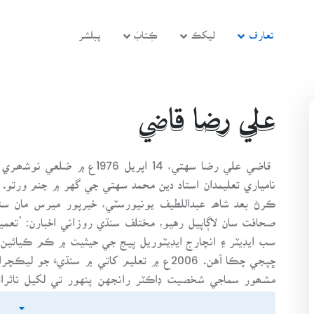
تعارف
ليکڪ
ڪِتابَ
پبلشر
علي رضا قاضي
قاضي علي رضا سهتي، 14 اپريل 
نامياري تعليمدان استاد دين محمد سهتي جي گهر ۾ جنم ورتو. 
صحافت سان لاڳاپيل رهيو، مختلف سنڌي روزاني اخبارن: ’تعمي
سب ايڊيٽر ۽ انچارج ايڊيٽوريل پيج جي حيثيت ۾ ڪم ڪيائي
ڇپجي چڪا آهن. 2006ع ۾ تعليم کاتي ۾ سنڌيء
مشھور سماجي شخصيت ڊاڪٽر رانجهن پنهور تي لکيل تاثراتي
شـﮬـر ٺاروشاه ت