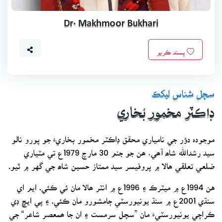
Dr. Makhmoor Bukhari
پسند ڪريو
سچل شناس ليکڪ
ڊاڪٽر مخمور بُخاري
موجودہ دؤر جي نامياري محقق ڊاڪٽر مخمور بخاريءَ جو پورو نالو
سيد رشدالله شاھ آھي، ھن جو جنم 30 مارچ 1979ع تي مٽياري
ضلعي تعلقي ھالا ۾ پروفيسر سيد ممتاز حسين شاھ جي گهر ۾ ٿيو.
هن 1994ع ۾ ميٽرڪ ۽ 1996ع ۾ انٽر ھالا مان ئي ڪئي. ايم اي
سنڌي 2001ع ۾ سنڌ يونيورسٽي ڄامشورو مان ڪئي. ۽ پي ايڇ ڊي
ڪراچي يونيورسٽيءَ مان ”سچل سرمست ۽ ان جا ھمعصر شاعر“ جي