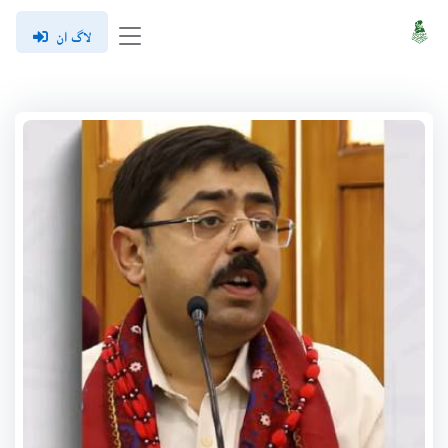
لاگ ان