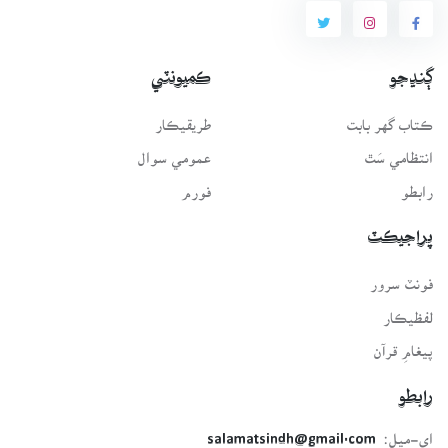
ڳنڍجو
ڪميونٽي
ڪتاب گهر بابت
طريقيڪار
انتظامي سَٿ
عمومي سوال
رابطو
فورم
پراجيڪٽ
فونٽ سرور
لفظيڪار
پيغامِ قرآن
رابطو
اي-ميل:
salamatsindh@gmail.com