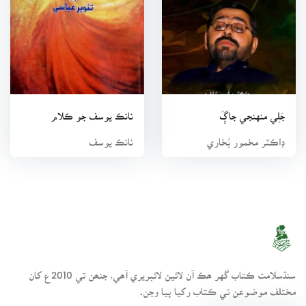
جَلِي منهنجي جاڳَ
نانڪ يوسف جو ڪلام
ڊاڪٽر مخمور بُخاري
نانڪ يوسف
سنڌسلامت ڪتاب گهر ھڪ آن لائين لائبريري آھي، جنھن تي 2010ع کان
مختلف موضوعن تي ڪتاب رکيا پيا وڃن.