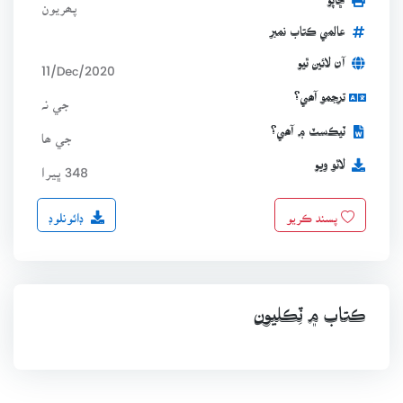
ڇاپو
پھريون
عالمي ڪتاب نمبر
آن لائين ٿيو
11/Dec/2020
ترجمو آھي؟
جي نہ
ٽيڪسٽ ۾ آھي؟
جي ھا
لاٿو ويو
348 ڀيرا
ڊائونلوڊ
پسند ڪريو
ڪتاب ۾ ٽِڪليون