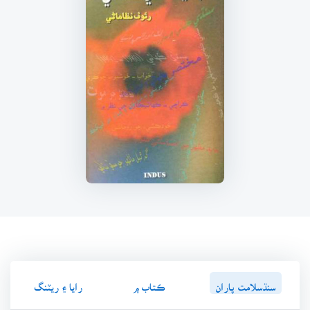
سنڌسلامت پاران
ڪتاب ۾
رايا ۽ ريٽنگ