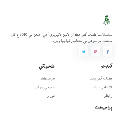
سنڌسلامت ڪتاب گهر ھڪ آن لائين لائبريري آھي، جنھن تي 2010ع کان
مختلف موضوعن تي ڪتاب رکيا پيا وڃن.
ڳنڍجو
ڪميونٽي
ڪتاب گهر بابت
طريقيڪار
انتظامي سَٿ
عمومي سوال
رابطو
فورم
پراجيڪٽ