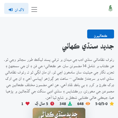
لاگ ان
ڪھاڻيون
جديد سنڌي ڪهاڻي
رئوف نظاماڻي سنڌي ادب جي ميدان ۾ ترقي پسند ليکڪ طور سڃاتو وڃي ٿو.
ھن ڪتاب ۾ شامل 14 مضمونن سان، ھو ڪھاڻيءَ جي فن ۽ ان جي سمجهڻ ۽
تجزيہ نگار جي حيثيت سان سامھون اچي ٿو. ان مان لڳي ٿو تہ رئوف نظاماڻي
سنڌي ادب ۾ سرجندڙ ڪھاڻي – ساھت جو ڳوڙھو اڀياسي آھي ۽ ان جي اوک
ڊوک ڪرڻ ۾ کرو ۽ بي باڪ نقاد آھي. ھن اھي مضمون مختلف ڪھاڻين جي
مجموعن جي مھورتن، ورڪشاپس ۽ سنڌي ادبي سنگت جي گڏجاڻين ۾ پڙھيا
ھيا، جيڪي ھاڻي ڪتابي شڪل ۾ شايع ٿيا آھن.
5.0/5.0
648
348
5 سال اڳ
1