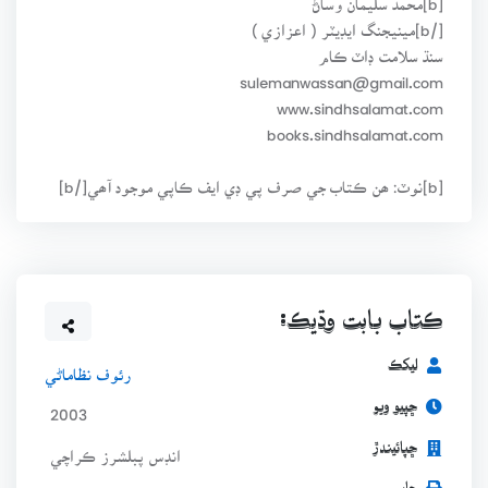
[/b]مينيجنگ ايڊيٽر ( اعزازي )
سنڌ سلامت ڊاٽ ڪام
sulemanwassan@gmail.com
www.sindhsalamat.com
books.sindhsalamat.com
[b]نوٽ: ھن ڪتاب جي صرف پي ڊي ايف ڪاپي موجود آھي[/b]
ڪتاب بابت وڌيڪ:
ليکڪ
رئوف نظاماڻي
ڇپيو ويو
2003
ڇپائيندڙ
انڊس پبلشرز ڪراچي