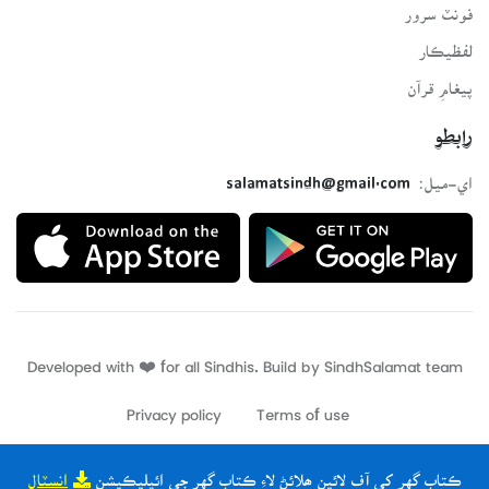
فونٽ سرور
لفظيڪار
پيغامِ قرآن
رابطو
اي-ميل:
salamatsindh@gmail.com
Developed with ❤️ for all Sindhis. Build by
SindhSalamat
team
Privacy policy
Terms of use
ڪتاب گهر کي آف لائين ھلائڻ لاءِ ڪتاب گهر جي ائپليڪيشن
انسٽال