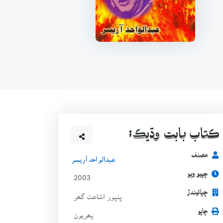
ڪتاب بابت وڌيڪ:
مصنف
عبدالواحد آريسر
ڇپيو ويو
2003
ڇپائيندڙ
ڀنڀور اشاعت گھر
ڇاپو
پھريون