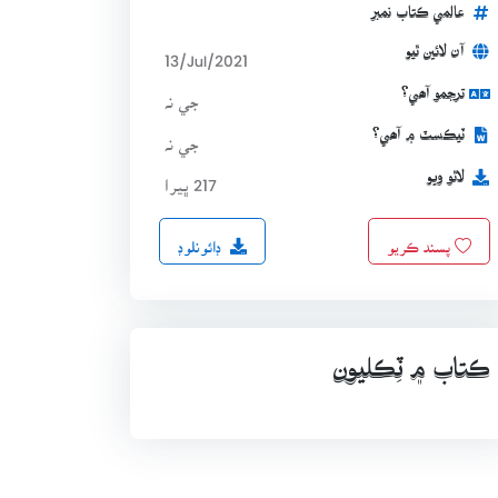
عالمي ڪتاب نمبر
آن لائين ٿيو
13/Jul/2021
ترجمو آھي؟
جي نہ
ٽيڪسٽ ۾ آھي؟
جي نہ
لاٿو ويو
217 ڀيرا
ڊائونلوڊ
پسند ڪريو
ڪتاب ۾ ٽِڪليون