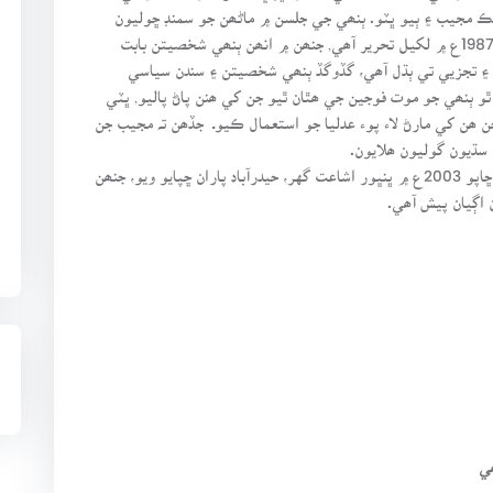
 مجيب ۽ ٻيو ڀٽو. ٻنھي جي جلسن ۾ ماڻھن جو سمنڊ ڇوليون
مجيب ۽ ڀٽو' عبدالواحد آريسر جي 1987ع ۾ لکيل تحرير آھي, جنھن ۾ انھن ٻنھي شخصيتن بابت
 ۽ تجزيي تي ٻڌل آھي، گڏوگڏ ٻنھي شخصيتن ۽ سندن سياسي
و ٻنھي جو موت فوجين جي ھٿان ٿيو جن کي ھنن پاڻ پاليو, ڀٽي
 ھن کي مارڻ لاء پوء عدليا جو استعمال ڪيوـ جڏھن تہ مجيب جن
سڌيون گوليون ھلايون.
ھن ڪتاب جو پھريون ڇاپو 1987ع ۾ ڇپيو جڏھن تہ ٻيو ڇاپو 2003ع ۾ ڀنڀور اشاعت گهر، حيدرآباد پاران ڇپايو ويو، جنھن
اڳيان پيش آھي.
ي