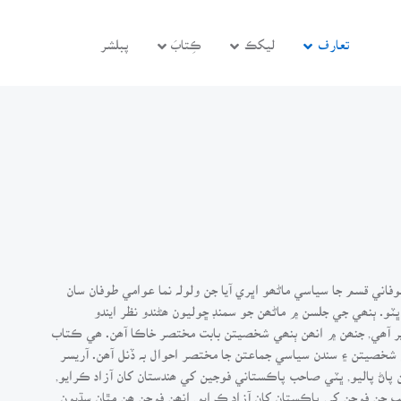
تعارف
ليکڪ
ڪِتابَ
پبلشر
وفاني قسم جا سياسي ماڻھو اڀري آيا جن ولولہ نما عوامي طوفان سان
. ٻنھي جي جلسن ۾ ماڻھن جو سمنڊ ڇوليون ھڻندو نظر ايندو
حد آريسر جي 1987ع ۾ لکيل تحرير آھي, جنھن ۾ انھن ٻنھي شخصيتن بابت مختصر خاڪا آھن. ھي ڪتاب
ي شخصيتن ۽ سندن سياسي جماعتن جا مختصر احوال بہ ڏنل آھن. آريسر
اڻ پاليو, ڀٽي صاحب پاڪستاني فوجين کي ھندستان کان آزاد ڪرايو,
يب جن فوجن کي پاڪستان کان آزاد ڪرايو, انھن فوجن ھن مٿان سڌيون