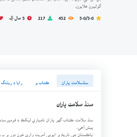
گوليون ھلايون.
5.0/5.0
452
217
5 سال اڳ
سنڌسلامت پاران
ڪتاب ۾
رايا ۽ ريٽنگ
سنڌ سلامت پاران
سنڌ سلامت ڪتاب گهر پاران نامياري ليکڪ ۽ قومپرست ا
پيش آھي.
'پاڪستان جي تاريخ ۾ ايوبي آمريت واري خون دور ۾ ٻہ و