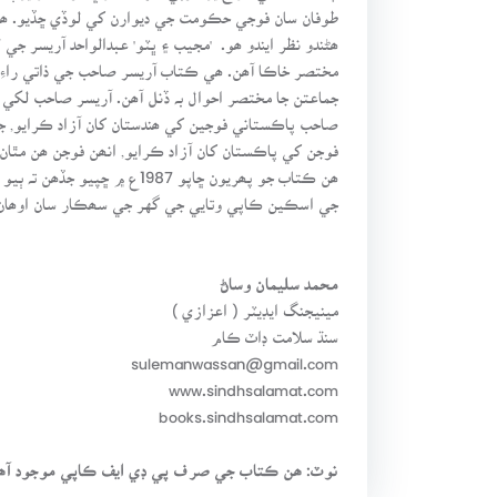
طوفان سان فوجي حڪومت جي ديوارن کي لوڏي ڇڏيو. ھڪ
ھڻندو نظر ايندو ھو.
'
مختصر خاڪا آھن. ھي ڪتاب آريسر صاحب جي ذاتي راءِ
جماعتن جا مختصر احوال بہ ڏنل آھن. آريسر صاحب لکي ٿ
صاحب پاڪستاني فوجين کي ھندستان کان آزاد ڪرايو, جن
فوجن کي پاڪستان کان آزاد ڪرايو, انھن فوجن ھن مٿان 
جي اسڪين ڪاپي وتايي جي گهر جي سھڪار سان اوھان 
محمد سليمان وساڻ
مينيجنگ ايڊيٽر ( اعزازي )
سنڌ سلامت ڊاٽ ڪام
sulemanwassan@gmail.com
www.sindhsalamat.com
books.sindhsalamat.com
نوٽ: ھن ڪتاب جي صرف پي ڊي ايف ڪاپي موجود آھ