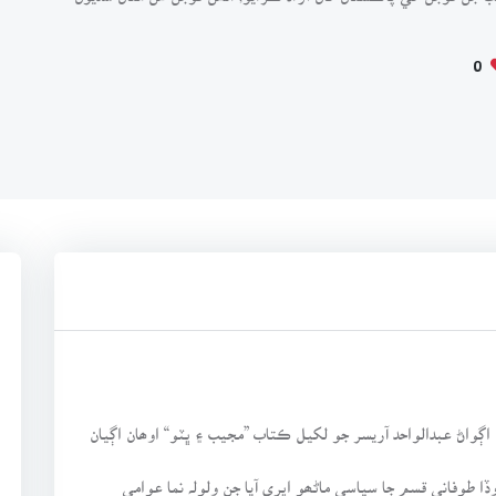
0
ڳواڻ عبدالواحد آريسر جو لکيل ڪتاب ”مجيب ۽ ڀٽو“ اوھان اڳيان
ڏا طوفاني قسم جا سياسي ماڻھو اڀري آيا جن ولولہ نما عوامي