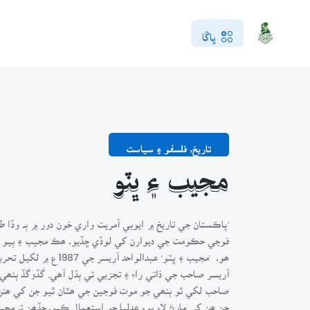
ڀاڱا
تاريخ، فلسفو ۽ سياست
مجيب ۽ ڀٽو
'پاڪستان جي تاريخ ۾ ايوبي آمريت واري خون دور ۾ ٻہ وڏا ط
فوجي حڪومت جي ديوارن کي لوڏي ڇڏيو. ھڪ مجيب ۽ ٻيو ڀٽو
ھو.
'
مجيب ۽ ڀٽو' عبدالوا
آريسر صاحب جي ذاتي راءِ ۽ تجزيي تي ٻڌل آھي, گڏوگڏ ٻنھ
صاحب لکي ٿو ٻنھي جو موت فوجين جي ھٿان ٿيو جن کي ھنن پ
جن ھن کي مارڻ لاء پوء عدليا جو استعمال ڪيوـ جڏھن تہ مج