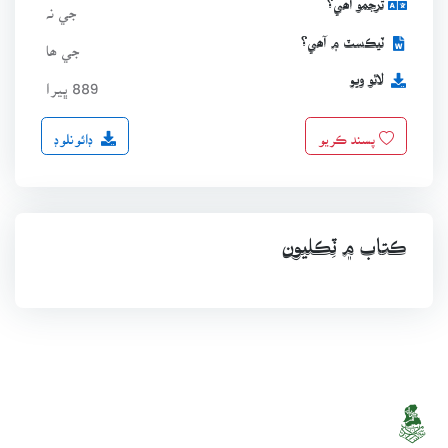
ترجمو آھي؟
جي نہ
ٽيڪسٽ ۾ آھي؟
جي ھا
لاٿو ويو
889 ڀيرا
ڊائونلوڊ
پسند ڪريو
ڪتاب ۾ ٽِڪليون