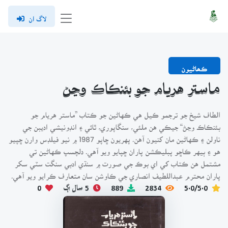
لاگ ان
ڪھاڻيون
ماستر هريام جو بئنڪاڪ وڃڻ
الطاف شيخ جو ترجمو ڪيل هي ڪهاڻين جو ڪتاب ”ماستر هريام جو
بئنڪاڪ وڃڻ“ جيڪي هن ملئي، سنگاپوري، ٿائي ۽ انڊونيشي اديبن جي
ناولن ۽ ڪهاڻين مان کنيون آهن۔ پهريون ڇاپو 1987 ۾ نيو فيلڊس وارن ڇپيو
هو ۽ ٻيهر ڪاڇو پبليڪشن پاران ڇپايو ويو آهي۔ دلچسپ ڪهاڻين تي
مشتمل هن ڪتاب کي اي بوڪ جي صورت ۾ سنڌي ادبي سنگت سٽي سکر
پاران محترم عبداللطيف انصاري جي ڪاوشن سان متعارف ڪرايو ويو آهي۔
5.0/5.0
2834
889
5 سال اڳ
0