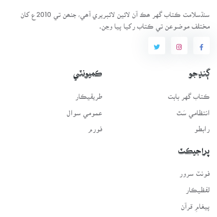
سنڌسلامت ڪتاب گهر ھڪ آن لائين لائبريري آھي، جنھن تي 2010ع کان
مختلف موضوعن تي ڪتاب رکيا پيا وڃن.
ڳنڍجو
ڪميونٽي
ڪتاب گهر بابت
طريقيڪار
انتظامي سَٿ
عمومي سوال
رابطو
فورم
پراجيڪٽ
فونٽ سرور
لفظيڪار
پيغامِ قرآن