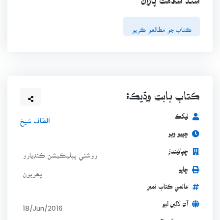
سنڌ سلامت پاران
ڪتاب جو مطالعو ڪريو
ڪتاب بابت وڌيڪ:
ليکڪ
الطاف شيخ
ڇپيو ويو
ڇپائيندڙ
روشني پبليڪيشن ڪنڊيارو
ڇاپو
پھريون
عالمي ڪتاب نمبر
آن لائين ٿيو
18/Jun/2016