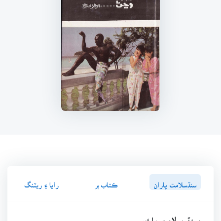
سنڌسلامت پاران
ڪتاب ۾
رايا ۽ ريٽنگ